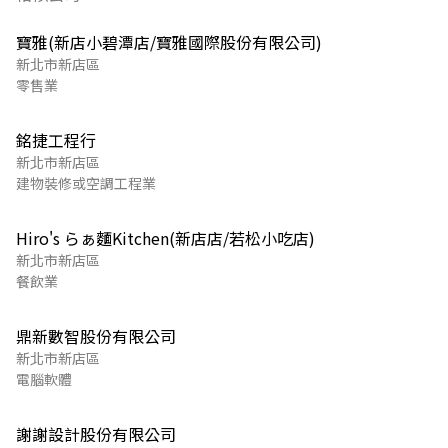
寶雅(新店小碧潭店/寶雅國際股份有限公司)
新北市新店區
零售業
銘捷工程行
新北市新店區
建物裝修或空調工程業
Hiro's らぁ麵Kitchen(新店店/若松小吃店)
新北市新店區
餐飲業
鼎新數智股份有限公司
新北市新店區
電腦軟體
謝謝設計股份有限公司