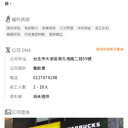
梯。
福利誘惑
彈性排班
免經驗可
免費健檢
公司聚餐
年終獎金
員工折扣
團體保險
可抵實習時數
畢業轉正
公司 DNA
經濟部商業司查詢
公司地址
台北市大安區敦化南路二段59號
公司類別
餐飲業
電話
0227074198
員工人數
1 - 10人
資本額
尚未提供
公司環境