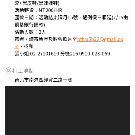
套+黑皮鞋/黑娃娃鞋)
活動薪資：NT200/HR
匯款日期：活動結束隔月15號，遇例假日順延(7/15由
凱基銀行匯款)
活動人數：2人
意者，請寄簡歷及數張照片至
bfhrs5b32@gmail.co
m
，或和
張小姐 02-27201610 分機216 0910-023-059
打工地點
台北市南港區經貿二路一號