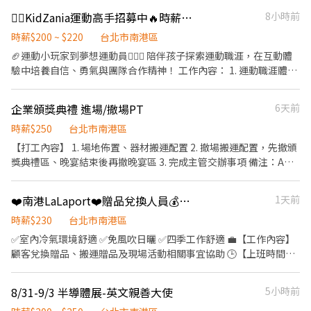
我們再找這樣的你！ 1. 戲劇、舞蹈、演藝相關科系，或有 1 年以上
📍台北市文山區指南路二段67號 台北木新店📍台北市文山區木新路
鐘。 ※除了午餐時段之外，上午與下午各有輪流休息至少 15 分
勞基法規定 ⑤颱風天出勤津貼 ⑥員工用餐折扣 ⑦提供員工制服 ⑧
⛹🏻KidZania運動高手招募中🔥時薪最高220！無經驗也歡迎🙌🏻
8小時前
展演／社團表演經驗者大大歡迎🔥 2. 擅長主持、帶氣氛，如果你有
三段174號 台北動物園三店📍台北市文山區新光路二段30號 .˚⊹ ⁺‧
鐘。 ※公司免費供應午餐與飲料，無需自行排隊購買。 - 2. 工作地
任職一年後提供免費健檢
雜耍、魔術或特殊才藝更是大加分！！ 3. 擁有一顆熱愛孩子的心，
【超級亮點】 ‧⁺ ⊹˚. 💼 勞保・勞退・團保 ⛽ 汽機車油資補貼 🔧 汽
點： - 台灣國際半導體展 (Semicon Taiwan) 台北南港展覽館 1 館
時薪$200 ~ $220
台北市南港區
能用幽默感與創意帶著孩子們一起體驗中學習。
機車修繕補貼 🤝 推薦好友獎金 $600/人 📆 國定假日上班享雙倍薪資
或 2 館 - 3. 報酬： - ・時薪：400 元 (休息時間亦照常計薪，3 天共
🏈運動小玩家到夢想運動員⛹🏻‍♂️ 陪伴孩子探索運動職涯，在互動體
💥 .˚⊹ ⁺‧ 【 想聯繫我】 ‧⁺ ⊹˚. ☝️ 點選【立即應徵】我會速度回覆
計 20.5 小時 ＝ 8,200 元) ・期滿完工獎金：1,800 元 - ※本獎金包
驗中培養自信、勇氣與團隊合作精神！ 工作內容： 1. 運動職涯體驗
你！ ✌️ 或加入 🅻🅸🅽🅴：https://lin.ee/8rsUSDv 🤟 留言「姓名＋
含「展前自主研讀參展單位資料」之準備補貼。 ※須完成以下【全
帶領：帶領2-17孩子體驗籃球🏀、棒球⚾️等運動職涯，協助完成課
電話＋截圖職缺」就能聯繫上～ 若想參考其他職缺，可以到我的
套專案任務】方可全額領取： 1. 展前完成參展單位資料之自主研讀
程與任務。 2. 活動互動：引導孩子進行敏捷訓練、折返跑、手眼協
Threads，看更多更多的職缺喔♬ My Threads：tsaipei_ruby
企業頒獎典禮 進場/撤場PT
6天前
與預習 2. 全程參與3天展期勤務（無遲到早退欠勤） 3. 會期結束後1
調等體驗，觀察兒童參與狀況，確保活動安全順利🌟。 3. 專業運動
https://reurl.cc/7b2vad 別害羞❌別害怕❌找工作聯繫我⭕
週內提交A4約1-2頁之「展覽觀察報告」（提供簡易格式） - ★【最
引導：以活潑有趣的方式介紹運動知識📋，培養孩子們對運動的興
時薪$250
台北市南港區
高總計可領：10,000 元】 - 4. 工作內容： - 展場口譯與攤位協助 (日
趣與自信😎。 4. 安全維護：檢查場館設備確保符合安全標準‼️ ⏰ 上
【打工內容】 1. 場地佈置、器材搬運配置 2. 撤場搬運配置，先撤頒
文 ⇔ 中文) ・展場攤位留守、接待、諮詢、基本產品介紹 ・名片交
班時間 1. 需配合 08:30-21:30 排班。 2. 一個月至少排班 50 小時，
獎典禮區、晚宴結束後再撤晚宴區 3. 完成主管交辦事項 備注：A班
換、發放 DM、簡單了解顧客背景與需求 ・陪同日本參展者或貴賓
一週至少排3天，一天至少 4 小時。（彈性排班！詳細時段可於面談
與E班為同一批PT，兩班都能配合者優先錄取 服裝儀容：黑衣、黑
參觀展場並與其他參展者交流 ・協助攤位進場作業、核對物品清
時討論唷！） 🔍我們在找這樣的你 ✔️歡迎體育、運動、休閒、教育
褲 工作時間 A班：9/7(一) 08:00-12:00 E班：9/8(二) 18:00-21:00
單、物品搬運、歸位與擺設 ・活動期間庶務工作：展場簡易清潔、
❤️南港LaLaport❤️贈品兌換人員💰時薪230元
1天前
相關科系，或熱愛運動的夥伴加入！無經驗也歡迎唷！ ✔️ 喜歡小朋
整理與維護 ・其他主管交辦事項 - 5. 注意事項： - ・須具備良好日
友，充滿活力與親和力 🤸🏻‍♂️ ✔️ 對運動有熱忱，願意學習並分享運動
時薪$230
台北市南港區
語溝通能力 (日文檢定 N1 或同等日語水準) ・須具備良好華語溝通
知識 ✔️ 樂於團隊合作，具良好溝通能力與臨場應變能力 ✨
✅室內冷氣環境舒適 ✅免風吹日曬 ✅四季工作舒適 💼【工作內容】
能力 (華語文能力測驗流利精通級或同等華語水準) ・須 09/02-
顧客兌換贈品、搬運贈品及現場活動相關事宜協助 🕒【上班時間】
09/04 全程皆可配合者。 ・工作須長時間站立，請評估自身體力狀
早班:10:30-18:30 晚班:13:00-22:00 假日晚班:13:30-22:30 全
況。 ・會英文者尤佳，歡迎於自我推薦時說明！ ・如有長髮者，煩
班:10:30-22:30 (自行排班，配合度越高錄取率越高) 💰【薪資】時薪
請自備髮飾綁好，以利活動進行。 - ・著裝要求 (商務休閒風 Smart
8/31-9/3 半導體展-英文親善大使
5小時前
230元 ✅休息時間支薪 ✅依法規給予加班費 🍽️【餐費補助】全班補
Casual)： 【上半身】請穿著素雅乾淨之有領上衣 (襯衫或 Polo 衫