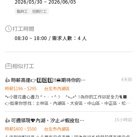
2026/05/30 ~ 2026/06/05
臨時工
短期打工
打工時間
08:30 ~ 18:00 / 需求人數：4 人
相似打工
👍 時薪高達👉2️⃣9️⃣5️⃣‼️🍔期待你的「麥」力演出🍟餐飲服務員
4天前
時薪$196 ~ $295
台北市內湖區
🐾小狸花盡心盡力 ^• ᵕ •^ ੭ ^⦁⩊⦁^ ੭為你的工作卯足全力🐈‍⬛
👉如果你想找：士林區、內湖區、大安區、中山區、中正區、松山
區、信義區、文山區的職缺請繼續看下去 👉如果你有其他地區或其
他職缺想參考，也可以私訊我唷 .˚⊹ ⁺‧ 【工作內容】 ‧⁺ ⊹˚. 🍎 顧
👍 可週領現💖內湖、汐止🦐蝦皮包裏外送員/免經驗平均50～80K，公司車
15小時前
客服務 🍌 炸物製餐 🍑 廚具、環境清潔維護 🫐 主管交辦事宜 🍉 內外
場都會接觸唷 .˚⊹ ⁺‧ 【工作時間】 ‧⁺ ⊹˚. ☀️ 早班：07:00 - 14:00
時薪$400 ~ $500
台北市內湖區
🌙 晚班：16:00 - 23:00 ⭐ 夜班：21:00 - 02:00 ⚠️每間店有缺的時段