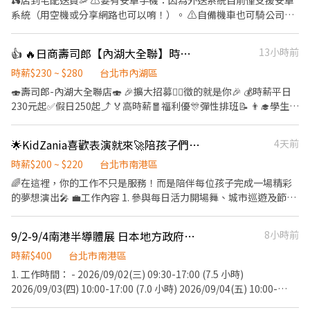
🛵店到宅配送員🦐 ⚠️要有安卓手機：因為外送系統目前僅支援安卓
不同，應徵時請告知我要應徵哪一區或哪間店 .˚⊹ ⁺‧ 【薪資制度】
系統（用空機或分享網路也可以唷！）。 ⚠️自備機車也可騎公司電
‧⁺ ⊹˚. 💰 在上述時段內，時薪為 $ 225 ~ 240 🪙 若非以上時段，時
動三輪車 ⚠️保障貨量，免搶單 ⚠️如自備機車需能配合裝機車貨架 ⚠️
薪為 $ 196 💰 過00:00 + $ 55 夜班津貼 .˚⊹ ⁺‧ 【 休假制度】 ‧⁺ ⊹˚.
沒經驗可👉👉👉app自動排好配送路線，不怕路不熟 ⚠️有經驗可
👍 🔥日商壽司郎【內湖大全聯】時薪230元起-兼職人員🙆‍♀️六日250元起💰
13小時前
📌 採排休制（無固定休） 🗓️ 周一至週日皆需排班 🚫 周六、周日可
👉👉👉至門市自行取貨配送，沒有傳統宅配人事問題 📌 工作內
排休不可固定休 .˚⊹ ⁺‧ 【上班地點】 ‧⁺ ⊹˚. 👉士林區 台北士林店
容： ↪︎ 騎機車(自備或公司車)將包裏從門市配送至買家地點(範圍
時薪$230 ~ $280
台北市內湖區
📍台北市士林區中山北路五段602號 👉內湖區 台北西湖店📍台北市
3km內) 在我們這裡的夥伴收入大概長這樣： 🛵 隨便送送（熟悉路
🍣壽司郎-內湖大全聯店🍣 🎉擴大招募🙆‍♀️徵的就是你🎉 💰時薪平日
內湖區內湖路一段283號 台北舊宗二店📍台北市內湖區舊宗路一段
線中）：$40,000 ~ $60,000 元 / 月 🛵 乖乖聽話送（穩定出勤）：
230元起✅️假日250起⤴️ 🏅高時薪🧧福利優🎊彈性排班📝 👨‍🎓學生打
275號 👉大安區 羅斯福店📍台北市大安區羅斯福路二段45號 台北麟
$60,000 ~ $80,000 元 / 月 🔥 拼命努力送（挑戰極限）：$80,000 ~
工👩‍🎓二度就業🎈假日兼職⭐️ 🏍機車免費停車🛵上班好方便🎉 ✨️✨️
光店📍台北市大安區和平東路三段406巷8號 台北復興二店📍台北市
$180,000 元 + 額外加碼獎金！ ━━━━━━━━━━━━━━━━
暑期學生打工搶先徵才中✨️✨️ ⭕招募條件 ✅️良好職前教育訓練，無
大安區復興南路二段273號 台北光復店📍台北市大安區光復南路286
🌟KidZania喜歡表演就來🚀陪孩子們勇敢站上舞台💃 時薪220！
4天前
✅ 領薪彈性：每月15號準時發薪（可匯款/領現），亦可配合【每週
經驗者也可以加入！！！ ✅️歡迎開學打工、假日兼職、二度就業、
號 👉中山區 台北長春店📍台北市中山區長春路172號 台北南京五店
領薪】，週週有錢花！ ━━━━━━━━━━━━━━━━━ 📍
外籍學生、實習簽約。 ✅️彈性排班：08:30~23:00(請於面試時與店
時薪$200 ~ $220
台北市南港區
📍台北市中山區南京東路三段210之1號 👉中正區 林森二店📍台北
【熱門開缺地點 ── 趕快卡位】
長確認班表) ✅️不管是平日早班、週末假日班、放學後打烊班皆有職
🌈在這裡，你的工作不只是服務！而是陪伴每位孩子完成一場精彩
市中正區林森南路1號 台北濟南店📍台北市中正區濟南路二段66號
━━━━━━━━━━━━━━━━━ 台北市、新北市各行政區皆
缺，歡迎直接投遞履歷！ ⭕工作內容 ▪外場🎈 帶客入座→介紹、
的夢想演出🎤 💼工作內容 1. 參與每日活力開場舞、城市巡遊及節慶
台北館前店📍台北市中正區館前路8號 台北公園店📍台北市中正區
有缺額（文山、林口、板橋、永和、中和、新店、三重、新莊、樹
服務→飲料提供→餐具清洗→桌邊結帳→收銀結帳......等。 ▪內場🍣
特別演出，帶動全場歡樂氣氛💃🏻🕺🏻💃🏻🕺🏻 2. 穿上制服一秒入
公園路30-1號 台北南昌店📍台北市中正區南昌路一段149號 👉松山
林、土城、淡水、信義、大同、萬華、松山、中山、內湖...等） 點
商品進貨、準備、整理→餐點製作→提供餐點→餐具清洗→環境整
戲！引導孩子化身為醫生🧑🏻‍⚕️、飛行員👩🏻‍✈️、消防員🧑🏻‍🚒等，用你
區 台北民生店📍台北市松山區民生東路三段135號 台北民權店📍台
擊立即應徵，私訊告知小編你想送哪一區，馬上幫你保留就近站
9/2-9/4南港半導體展 日本地方政府館展場口譯 【需日文精通】
8小時前
理維護......等。 ▪洗碗區🫧 餐具清洗、環境整理整頓、環境清洗......
生動的肢體、聲音與表情解說職業情境，創造 100% 沉浸式體驗。
北市松山區民權東路三段128號 台北南京二店📍台北市松山區南京
點！ ━━━━━━━━━━━━━━━━━ 📩 【火速卡位應徵流
等。 ✨️在職教育訓練完善，無經驗者也OK✨️ ⭕獎金福利 ▪生日禮
3.與孩子互動、協助活動進行，並靈活應對現場狀況，讓每位孩子
時薪$400
台北市南港區
東路五段162號 台北南京六店📍台北市松山區南京東路四段57號 👉
程】 ➊ 點擊填寫廠商制式履歷（1分鐘完成，快速安排送審）： 👉
券！ ▪員工用餐優惠！ ▪不定期活動競賽獎金！ ▪一年4次考核及
都能開心、安全地完成體驗🍀 🕰️上班時間 1. 需配合7:00-21:30排班
信義區 忠孝四店📍台北市信義區忠孝東路五段522號 台北101店📍
1. 工作時間： - 2026/09/02(三) 09:30-17:00 (7.5 小時)
https://reurl.cc/V292KN 🔒 【隱私防線】個資僅供廠商審核，敏感
調薪！ ▪加班費5分鐘為單位計算！ ▪介紹親朋好友入職，期滿可
2. 一個月至少排50小時，一週至少排3天的班，一天至少排4小時
台北市信義區市府路45號 台北夢廣場店📍台北市信義區松高路11號
2026/09/03(四) 10:00-17:00 (7.0 小時) 2026/09/04(五) 10:00-
欄位（身分證/詳細地址）錄取前皆可先不填！ ➋加入留言： 👉
獲得3,000～5,000元獎金！ ⭕基本保障 ①加班費(以5分鐘為單位計
（彈性排班！詳細時段可以面談的時候再討論唷！很free的！） 🚀
👉文山區 台北興隆店📍台北市文山區興隆路三段54號 台北指南店
16:00 (6.0 小時) - ※午餐時段(11:00-14:00) 採輪流休息至少 30 分
https://lin.ee/OBnhVN5 私訊留下 ⌜姓名+電話 +應徵蝦皮外送」💥
算) ②勞保、健保、意外險 ③每月提撥勞工退休新制6% ④特休按照