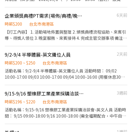
間 2026/09/02（三）09:30－17:00（含1小時休息）
2026/09/03（四）09:30－17:00（含1小時休息）
企業頒獎典禮PT需求(場佈/典禮/晚宴組)
6天前
2026/09/04（五）09:30－17:00（含1小時休息） ※ 中午休息時間
將依現場主管安排，採彈性分流用餐及休息。 工作內容 展位來賓接
時薪$200
台北市南港區
待與引導 茶水、咖啡服務 客戶資料蒐集與 Excel 整理 協助活動接待
【打工內容】 1. 活動場地佈置與整理 2. 頒獎典禮流程協助、來賓引
及贈品發放 維持展位整潔與補充備品 完成主管交辦事項 我們希望你
導、得獎人領位 3. 晚宴服務、來賓接待 4. 完成主管交辦事項 備注：
具備 具親和力，喜歡與人互動 積極主動、活潑大方、責任感佳 配合
B班與C班為同一批PT（B班可視為C班行前教育訓練），兩班都能
度高、守時、細心 英文溝通能力佳（建議多益 TOEIC 650 分以上或
配合者優先錄取；C班另需招募8名僅配合9/8當天的夥伴 服裝儀
9/2-9/4 半導體展-英文攤位人員
2天前
具同等英文溝通能力） 熟悉 Excel 基本操作尤佳 有展覽、活動或服
容：黑襯衫、黑褲、黑包鞋 工作時間 B班：9/7(一) 11:00-19:00 C
務業經驗者加分 服裝規定(展覽期間) 白色襯衫 黑色西裝褲或黑色及
時薪$200 ~ $250
台北市南港區
班：9/8(二) 08:00-16:00 D班：9/8(二) 15:00-21:00
膝裙 黑色包鞋或皮鞋 錄取方式 初步履歷審核後，將安排線上第二階
活動名稱：9/2-9/4 半導體展-英文攤位人員 活動時間： 09/02
段面試。 歡迎喜歡與人互動、具服務熱忱及英文溝通能力的你加入
10:00-17:00 09/03 10:00-17:00 09/04 10:00-16:00 (用餐休息30分
我們，一起完成國際半導體展的重要接待任務！
鐘，自行用餐不計薪補津貼；活動時間及崗位依照現場為主) 工作內
容：攤位接待及推廣，攤位清潔維護、產品搬運排列及整理、協助
9/15-9/16 塑橡膠工業產業採購洽談會-英文人員
3週前
攤位進行、機動支援等 活動地點：南港展覽館二館(台北市南港區經
貿二路2號) 活動服裝：白色素T+深色無破洞牛仔褲+運動包鞋 活動
時薪$196 ~ $220
台北市南港區
薪資：NT250/HR 活動人數：1人 匯款日期：活動結束隔月15號，
活動名稱：9/15-9/16 塑橡膠工業產業採購洽談會-英文人員 活動時
遇例假日順延(10/15由凱基銀行匯款) 須具備良好英文溝通能力，檢
間： 9/15 09:00-18:00 9/16 10:00-18:00 (需全檔期配合，中午自行
附相關英文檢定為佳! 意者，請寄簡歷及數張照片至
用餐60分鐘計薪不供餐；活動時間及崗位依照現場為主) 工作內容：
bfhrs5b32@gmail.com，或和 陳小姐聯繫02-27201610 分機214
協助買主廠商報到，服務諮詢、門口管制、動線引導、確認買主場
1週前