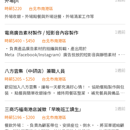
外場pt
0966-517-026
次情況、登記候補，協助洽談並記錄、回收問卷、統整洽談會資
料、機動支援現場事務等 活動地點：南港展覽館一館(台北市南港區
時薪$220
台北市南港區
經貿二路1號) 活動服裝：黑色正式服裝(白色襯衫+黑褲+黑西裝外套
外場收銀，外場點餐與外場送餐，外場清潔工作等
+黑皮鞋/黑娃娃鞋) 活動薪資：職訓196/HR；活動NT220/HR 活動
人數：28人 匯款日期：活動結束隔月15號，遇例假日順延(10/15 由
電商廣告素材製作 / 短影音內容製作
1週前
凱基銀行匯款) 須具備良好英文溝通能力，檢附相關英文檢定為佳!
意者，請寄簡歷及數張照片至bfhrs5b32@gmail.com，或和 温小
時薪$400 ~ $450
台北市南港區
姐聯繫02-27201610 分機213
• 負責產品廣告素材的拍攝與剪輯，產出用於
Meta（Facebook/Instagram）廣告投放的短影音與靜態素材 •
依公司提供的腳本/方向/投放數據回饋，快速產出多版本素材（不同
開頭、不同節奏、不同長度） • 尋找並對接 UGC 素人/KOC，安排
八方雲集（中研店）兼職人員
1週前
拍攝或索取素材授權 • 依公司需求快速修改、重剪、調整既有素材
必備條件 • 具備手機拍攝能力，懂基本構圖、光線、穩定運鏡，不
時薪$205 ~ $250
台北市南港區
需要專業攝影背景 • 熟練 CapCut／Premiere／Final Cut 任一剪
歡迎加入八方雲集，讓每一天都充滿好心情！ • 協助餐點製作與包
輯軟體，能獨立完成從粗剪到成品 • 對「3 秒黃金開頭」有敏感
裝 • 點餐與簡單收銀操作 • 維持用餐區整潔 • 補充餐具與備品 •
度，理解電商廣告素材要「讓人停下滑動的手指」，跟一般美感型
彈性排班，課業兼顧沒煩惱 • 員工餐點優惠，吃飽飽再上工 • 活
內容創作不同 • 能穩定高產能、快速輸出（每週多版本），重視速
力團隊氣氛，大家都超友善 沒經驗也不怕，開心來嘗試就對囉！
三商巧福南港店誠徵「早晚班工讀生」
1週前
度跟迭代量勝過精緻度 • 能配合方向快速調整，不堅持個人創作風
格，以效果導向為主
時薪$196 ~ $200
台北市南港區
餐飲外場： ．負責為顧客帶位、安排座位、倒水。 ．將菜單遞給顧