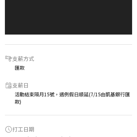
支薪方式
匯款
支薪日
活動結束隔月15號，遇例假日順延(7/15由凱基銀行匯
款)
打工日期