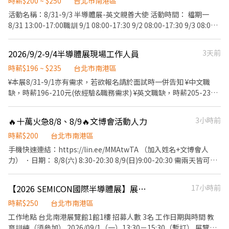
助200元，其他時段補助100元 📌【上班地點】南港LaLaport 📢立
時薪$200 ~ $250
台北市南港區
皆可)、罩衫或針織衫。請避免無袖、過於暴露或過於休閒的 T 恤。
刻報名 搜尋芮可官方賴：『@recjob』 並回覆以下訊息，將有專員
【下半身】請穿著休閒長褲、西裝褲或及膝裙 (考量展場活動與物品
活動名稱：8/31-9/3 半導體展-英文親善大使 活動時間： 檔期一
與您聯繫 ------- 1、應徵職務：南港LaLaport贈品兌換人員 2、姓
搬運方便，強烈建議以長褲為主)。請避免短褲、破洞牛仔褲。 【鞋
8/31 13:00-17:00職訓 9/1 08:00-17:30 9/2 08:00-17:30 9/3 08:00-
名： 3、電話： 4、生日： 5、學歷： 6、簡述工作經驗： 7、8月及
款規定】因需長時間站立與走動，請穿著舒適的包鞋或一般運動
17:30 檔期二 8/31 13:00-17:00職訓 9/2 08:00-17:30 (需全檔期配
9月可排班日期： 8、附上照片一張：
鞋。嚴禁穿著任何露出腳趾的鞋款 (即使是具設計感的時尚涼鞋、拖
合，30分鐘不計薪，供餐，不補津貼；活動時間及崗位依照現場為
2026/9/2-9/4半導體展現場工作人員
3天前
鞋、穆勒鞋等也一律禁止)。 - ・稅務與保險說明： 本公司依法開立
主) 工作內容：接待貴賓、舉牌引導貴賓、報到及機動事項 活動地
扣繳憑單 (若無特殊需求將不另行發放紙本，每年 5 月申報個人所得
點：南港展覽館一館(台北市南港區經貿二路1號) 活動服裝：黑色正
時薪$196 ~ $235
台北市南港區
稅時，稅務相關系統皆會有相關所得紀錄)。 公司會為員工投保勞保
式服裝(白色有領襯衫+黑長褲+黑西裝外套+黑皮鞋/黑娃娃鞋) 活動
¥本展8/31-9/1亦有需求，若欲報名請於面試時一併告知 ¥中文職
與提繳勞工退休金 (相關費用由公司負擔)；因屬短期勤務，無須轉
薪資： 8/31 NT200/HR 9/1 NT250/HR 匯款日期：活動結束隔月15
缺，時薪196-210元(依經驗&職務需求) ¥英文職缺，時薪205-235
移健保投保單位。 - 6. 支薪方式/支薪日： - ・匯款：展期結束後 4
號，遇例假日順延(10/15由凱基銀行匯款) 須具備良好英文溝通能
元(依英文/經驗&職務需求)；英文職缺語文要求：多益550分以上
週內匯款 - 7. 應徵： - -意者直接於本平台完成應徵
力，檢附相關英文檢定為佳! 意者，請寄簡歷及數張照片至
(接受全民英檢/雅思/托福同等程度) 1.工作地點：南港展館一/二館
🔥十萬火急8/8、8/9🔥文博會活動人力
3小時前
bfhrs5b32@gmail.com，或和 黃小姐聯繫02-27201610 分機201
2.工作時間：07:30-17:00(依職務崗位不同)，後續排班時告知 3.教
0913-192-394
育訓練：8/30下午(約2-2.5小時/依實際時間計薪/時薪196) 4.經驗要
時薪$200
台北市南港區
求：展覽活動經驗佳、接待應對態度積極 5.工作內容：換證/引導/門
手機快速連結：https://lin.ee/MMAtwTA （加入姓名+文博會人
禁/會議/機動等 6.服儀要求：上身大會統一制服、下身全黑褲、全黑
力） ．日期： 8/8(六) 8:30-20:30 8/9(日)9:00-20:30 需兩天皆可配
包鞋，儀容面容整潔 7.其它說明：本展供餐、午休0.5小時不計薪、
合 ．需求人數：1位 ．活動類型： 協助文博攤位商品販售、疏導人
依法計加班費，2026/10/5發薪 8.保險說明：依法辦理勞保&退/二
潮、鼓勵民眾填寫問卷加入會員 ．服裝注意：廠商有提供上衣＋黑
【2026 SEMICON國際半導體展】展場接待工讀生
17小時前
代健保、勞保自付額由公司負擔 ¥統一採<視訊面談>，預約面談時
長褲＋乾淨鞋子 ．時薪費用：200/hr，加班另計 ．是否供餐：是/
間採<私訊約定>，請留意訊息
有供便當 ．是否休息：依據現場安排，休息不算薪資 ．地點：南港
時薪$250
台北市南港區
展覽館
工作地點 台北南港展覽館1館1樓 招募人數 3名 工作日期與時間 教
育訓練（須參加） 2026/09/1（一）13:30－15:30（暫訂） 展覽期