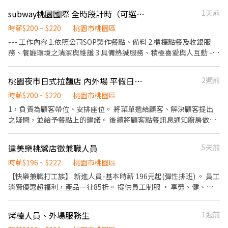
配飲料等。 ．於顧客用餐完畢後，負責收拾碗盤與清理環境。 ．並
subway桃園國際 全時段計時（可選時段，早班，晚班或中班
1天前
負責結帳、收銀等工作。 餐飲內場： ．擔任廚師的助手，處理烹飪
前與烹飪中之準備工作與其他餐廳相關事務。 ．負責洗、剝、削、
時薪$200 ~ $220
桃園市桃園區
切各種食材。 ．負責清理工作環境、設備和餐具。 ．準備不同餐點
--- 工作內容 1.依照公司SOP製作餐點、備料 2.櫃檯點餐及收銀服
所需要的食材。 ．協助測量食材的容量與重量。 ．負責擺盤、打包
務、餐廳環境之清潔與維護 3.具備熱誠服務、積極喜愛與人互動 ---
外帶服務。
夥伴條件 1. 具備食安觀念及個人良好衛生習慣。 2. 個性開朗、親
切，具基本之溝通能力 3.具備團隊合作意識，夥伴間相互尊重與合
桃園夜市日式拉麵店 內外場 平假日晚班工讀
2週前
作 --- 上班時間 06:30-22:00 『彈性排班，無空班』 --- 福利制度 ▶
業績獎金(月排班達50小時以上) ▶ 三節獎金 ▶ 生日禮金 ▶ 每年調
時薪$200 ~ $220
桃園市桃園區
薪機會
1，負責為顧客帶位、安排座位。 將菜單遞給顧客、解決顧客提出
之疑問，並給予餐點上的建議。 後續將顧客點餐訊息通知廚房做
餐，或可進行簡易餐飲之料理。 2，於顧客用餐完畢後，負責收拾
碗盤與清理環境。 3，擔任廚師的助手，處理烹飪前與烹飪中之準
達美樂桃鶯店徵兼職人員
5天前
備工作與其他餐廳相關事務。 4，負責洗、剝、削、切各種食材。
負責清理工作環境、設備和餐具。
時薪$196 ~ $222
桃園市桃園區
【快樂兼職打工族】 新進人員-基本時薪 196元起(彈性排班) 。 員工
消費優惠超福利，產品一律85折。 提供員工制服 • 享勞、健、團
保/退休金。 任職一年，公司提供免費健檢。 計時主任-時薪
204~222元。 （四週）需排班 60小時且每週排班 15小時以上 。 需
烤檯人員、外場服務生
1週前
具備普通重型機車駕照。