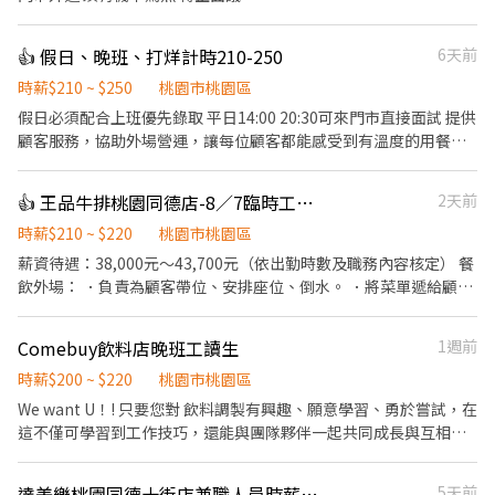
👍 假日、晚班、打烊計時210-250
6天前
時薪$210 ~ $250
桃園市桃園區
假日必須配合上班優先錄取 平日14:00 20:30可來門市直接面試 提供
顧客服務，協助外場營運，讓每位顧客都能感受到有溫度的用餐體
驗。 簡易餐點製作，廚房相關事務。為顧客呈現安心且高品質的用
餐享受。 時數、時間可談
👍 王品牛排桃園同德店-8／7臨時工或大廳晚班假日計時或見習襄理可內洽詳談
2天前
時薪$210 ~ $220
桃園市桃園區
薪資待遇：38,000元～43,700元（依出勤時數及職務內容核定） 餐
飲外場： ．負責為顧客帶位、安排座位、倒水。 ．將菜單遞給顧
客、解決顧客提出之疑問，並給予餐點上的建議。 ．後續將顧客點
餐訊息通知廚房做餐 ·於用餐中為顧客按照順序送餐 ．於顧客用餐
Comebuy飲料店晚班工讀生
1週前
完畢後，負責收拾碗盤與清理環境。
時薪$200 ~ $220
桃園市桃園區
We want U！! 只要您對 飲料調製有興趣、願意學習、勇於嘗試，在
這不僅可學習到工作技巧，還能與團隊夥伴一起共同成長與互相學
習↗ 歡迎活潑的你/妳來加入COMEBUY這個大家庭！！！ 【工作內
容】 1. 吧台工作(飲料製作) 2. 備料與內外場清潔工作 3. 櫃台收銀、
達美樂桃園同德十街店兼職人員時薪205起
5天前