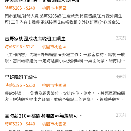
點餐 4. 外送服務(需具備125重型機車駕照) 🌟階段性熟悉工作內容
🌟表現優良者依據每階段考核再調薪 🌟過節紅包、不定時員工聚餐
時薪$205 ~ $240
桃園市桃園區
無經驗可，有經驗者優先錄取 長期尤佳~~ 【工作時間】 晚班：
門市兼職/計時人員 起薪$205起(二度就業 持居留證/工作證外籍生
17:30-22:00 時間上有問題都可以溝通調整！
可) 工作內容 1.點餐 電話接單 2.結帳收銀 3.外送訂單(外送獎金$10/
筆) 4.副食 披薩製作 5.開店 6.相關店務執行 福利制度 1.勞保 健保 退
休金提撥 員工團保(公司負擔) 2.任職滿一年 公司提供免費年度體檢
吉野家桃園成功店晚班工讀生
2天前
3.彈性排班-週排班制 4.員工購餐享員工專屬優惠 5.完整的職前訓練
與晉升訓練-可晉升為 (儲備主任/儲備幹部/儲備襄理/儲備店經理) 入
時薪$196 ~ $221
桃園市桃園區
職條件 需有機車駕照 對顧客服務 門市管理有興趣 配合度好 積極度
｛工作內容｝內場➕外場輪替 ★外場工作： →顧客接待、點餐 →收
高 肯學肯做 可配合節假日排班
銀、當日帳款結清 →定時遞補小菜及調味料 →桌面清潔、維持用餐
環境 ★內場工作： →食材整理準備 →依標準作業烹調餐點 →餐具
清潔整理 →出餐時間及順序控管 →內場環境清潔整理、食材冷藏 ★
早班晚班工讀生
4天前
其他工作： →店長、代行交代事務
時薪$196 ~ $250
桃園市桃園區
餐飲外場： ．負責為顧客帶位、安排座位、倒水。 ．將菜單遞給顧
客、解決顧客提出之疑問，並給予餐點上的建議。 ．後續將顧客點
餐訊息通知廚房做餐，或可進行簡易餐飲之料理，如：烤土司或調
配飲料等。 ．於顧客用餐完畢後，負責收拾碗盤與清理環境。 ．並
高時薪210🍛桃園咖哩店🍛無經驗可✨學生兼職✨BY
2天前
負責結帳、收銀等工作。 餐飲內場： ．擔任廚師的助手，處理烹飪
前與烹飪中之準備工作與其他餐廳相關事務。 ．負責洗、剝、削、
時薪$220 ~ $440
桃園市桃園區
切各種食材。 ．負責清理工作環境、設備和餐具。 ．準備不同餐點