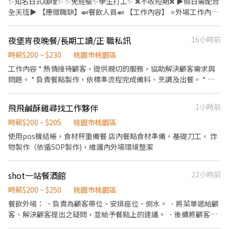
✨知名日式咖哩✨ ✨免經驗✨學生打工✨ ❌不收短期❌ ▶️假日需配合
所需要的食材。 ．協助測量食材的容量與重量。 ．負責擺盤、打包
全天班▶️ 【應徵職缺】🍛餐飲人員🍛 【工作內容】 ⭐外場工作內
外帶服務。
容：櫃台點餐收營、餐點準備、環境清潔 ⭐內場工作內容：食材備
料、環境清潔 【工作時間】 ⭐全班10:00-20:00、12:00-22:00(中間
夜堡宵夜晚餐/長期工讀/正 職私訊
16小時前
休息2小時) ⭐兼職10:00-14:00、12:00-16:00、16:00-20:00、
18:00-22:00 【薪資待遇】高時薪220 【休假制度】排班制(假日需
時薪$200 ~ $230
桃園市桃園區
排全天班) 【工作須知】提供三個月內供膳體檢 【工作地點】桃園
工作內容 * 熱情接待顧客，提供親切的服務，協助解決顧客需求與
市桃園區春日路513號 - ⭐快速報名⭐ ❤ 加好友：@216rezqg ➜ 優
問題。 * 負責餐點製作，依標準流程完成備料、烹調及出餐。 * 煎
副主任立即為您安排 ❤ 快速報名 https://lin.ee/dw3fQXf 【姓名＋
檯區：負責漢堡排、麵包、配料等煎製與組裝，維持出餐品質及效
電話＋應徵職缺截圖】
率。 * 煮麵區：負責炒泡麵及相關餐點製作，掌握餐點品質與出餐
飛飛鹹酥雞尋找工作夥伴
1小時前
速度。 * 協助食材備料、庫存整理及食材保存。 * 清洗餐具、廚房
器具及工作設備，維持廚房整潔。 * 整理用餐區、擦拭桌面，維護
時薪$200 ~ $205
桃園市桃園區
舒適乾淨的用餐環境。 * 配合團隊分工，共同完成每日營運及主管
使用pos機結帳，食材秤重備餐 店內餐點食材準備，基礎刀工， 炸
交辦事項。
物製作（依循SOP製作)，維護內外場環境整潔
shot一站餐酒館
22小時前
時薪$200 ~ $250
桃園市桃園區
餐飲外場： ．負責為顧客帶位、安排座位、倒水。 ．將菜單遞給顧
客、解決顧客提出之疑問，並給予餐點上的建議。 ．後續將顧客點
餐訊息通知廚房做餐，或可進行簡易餐飲之料理，如：烤土司或調