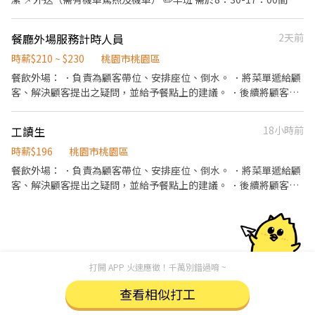
210/H 超過23:00上班有夜間津貼 每小時40元 (滿100H/月，有全勤
性排班（時段可面議） 長期配合優先 ✏️晚班 學生可配合課表彈性排
10元/H) 上班地點：桃園店 上班自備 黑褲 黑鞋 黑襪 ☑️至少配合四個
班 假日及寒暑假需可配合整天彈性排班 長期配合爲優先
餐廳外場服務計時人員
2天前
月以上 ☑️一週可排班至少四天(含假日)
時薪$210 ~ $230
桃園市桃園區
餐飲外場： ．負責為顧客帶位、安排座位、倒水。 ．將菜單遞給顧
客、解決顧客提出之疑問，並給予餐點上的建議。 ．後續將顧客點
餐訊息通知廚房做餐，或可進行簡易餐飲之料理，如：烤土司或調
配飲料等。 ．於顧客用餐完畢後，負責收拾碗盤與清理環境。 ．並
工讀生
18小時前
負責結帳、收銀等工作。
時薪$196
桃園市桃園區
餐飲外場： ．負責為顧客帶位、安排座位、倒水。 ．將菜單遞給顧
客、解決顧客提出之疑問，並給予餐點上的建議。 ．後續將顧客點
餐訊息通知廚房做餐，或可進行簡易餐飲之料理，如：烤土司或調
配飲料等。 ．於顧客用餐完畢後，負責收拾碗盤與清理環境。 ．並
負責結帳、收銀等工作。 餐飲內場： ．擔任廚師的助手，處理烹飪
前與烹飪中之準備工作與其他餐廳相關事務。 ．負責洗、剝、削、
切各種食材。 ．負責清理工作環境、設備和餐具。 ．準備不同餐點
打開 APP 火速應徵！千萬別錯過唷 ~
所需要的食材。 ．協助測量食材的容量與重量。 ．負責擺盤、打包
外帶服務。
查看相似打工