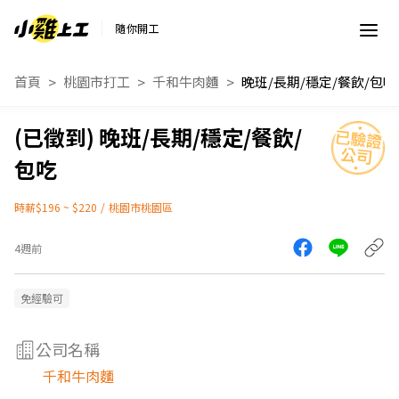
隨你開工
首頁
桃園市打工
千和牛肉麵
晚班/長期/穩定/餐飲/包吃
晚班/長期/穩定/餐飲/
包吃
時薪$196 ~ $220
/
桃園市桃園區
4週前
免經驗可
公司名稱
千和牛肉麵