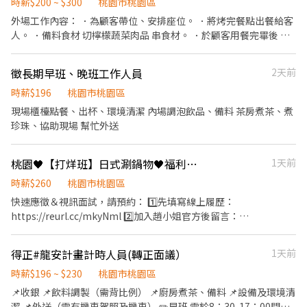
時薪$200 ~ $300
桃園市桃園區
外場工作內容： ．為顧客帶位、安排座位。 ．將烤完餐點出餐給客
人。 ．備料食材 切檸檬蔬菜肉品 串食材。 ．於顧客用餐完畢後 負
責收拾碗盤與清理環境。 ．並負責收銀等工作。 ．負責清理工作環
境、設備和餐具。 ．準備不同餐點所需要的食材。 ．補冷藏冰箱所
徵長期早班、晚班工作人員
2天前
需要的酒水品項。 ．打包外帶服務。 烤檯工作內容： ．回答顧客食
材及內用外帶上的問題。 ．為顧客介紹食材及海鮮。 ．烤檯製作出
時薪$196
桃園市桃園區
餐基本擺盤給外場人員。 ．烤檯周邊設備清潔保養及環境整理乾
現場櫃檯點餐、出杯、環境清潔 內場調泡飲品、備料 茶房煮茶、煮
淨。 ．輔助外場收店及開店相關內容。 ．備料食材 切檸檬蔬菜肉品
珍珠、協助現場 幫忙外送
串食材。
桃園🖤【打烊班】日式涮鍋物🖤福利佳佳🖤同事好相處
1天前
時薪$260
桃園市桃園區
快速應徵＆視訊面試，請預約： 1️⃣先填寫線上履歷：
https://reurl.cc/mkyNml 2️⃣加入趙小姐官方後留言：
https://lin.ee/Y0jPj9A3 （ID：@359keqlq） 留言>>>>姓名/電話
＋截圖職缺(和牛涮)
得正#龍安計畫計時人員(轉正面議）
1天前
⸻⸻⸻⸻⸻⸻⸻⸻ 【工作內容】
內場負責備料、烹飪、擺盤、洗滌與環境清潔，廚房管理 外場負責
時薪$196 ~ $230
桃園市桃園區
接待、點餐、送餐、服務顧客、結帳與維持用餐環境 上班時間(起班
📌收銀 📌飲料調製（需背比例） 📌廚房煮茶、備料 📌設備及環境清
時間) 早班10:30~17:30 晚班17:30~23:00 打烊班22:00~0200 時薪
潔 📌外送（需有機車駕照及機車） ✏️早班 需於8：30-17：00間彈