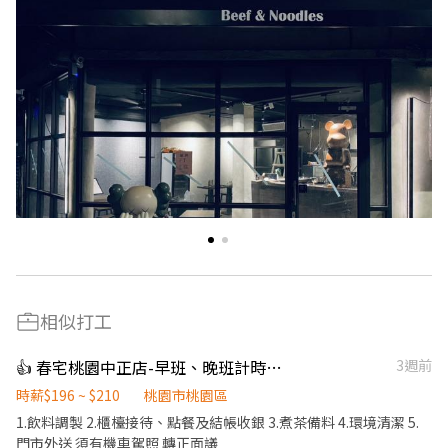
相似打工
👍 春宅桃園中正店-早班、晚班計時人員
3週前
時薪$196 ~ $210
桃園市桃園區
1.飲料調製 2.櫃檯接待、點餐及結帳收銀 3.煮茶備料 4.環境清潔 5.
門市外送 須有機車駕照 轉正面議