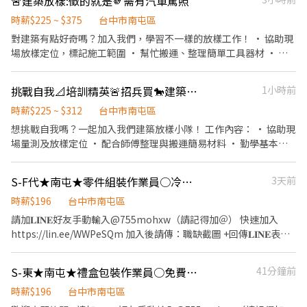
🚨建築放樣:徵的就是🫵需有汽車駕照
作地點：(依公司分配) 台中市南屯區精科南路(台中經歷科學園區)
台中市南屯區工業區二十路(台中工業區) ⭐薪資待遇：薪資＄32000
時薪$225 ~ $375
台中市南屯區
⭐工作時間：日班 08:00～17:00(中間休息1小時) ⭐休假制度：週休
對建築有點好奇嗎？加入我們，學習不一樣的放樣工作！ • 協助現
二日 ⭐工作內容 【製造部門】 ▪ 自行車避震器相關零件組裝 ▪ 生
場放樣定位，標記施工範圍 • 幫忙搬運、整理簡單工具器材 • 依
產線操作與產品組裝 ▪ 依照作業流程完成產品製作 ▪ 配合主管安
照指示做簡易量測與記錄 • 跟著師傅實地走訪建案現場 • 每天與
排完成工作任務 ❤️公司福利 ▪ 免費供餐 ▪ 三節禮金（到職滿3個月
大家保持開心互動 我們給你的： • 彈性排班，學業生活都能兼顧
挑戰自我📐培訓精英🚨招兵買🐎建築放樣
1小時前
以上享有） ▪ 期滿獎金6000元(需做滿三個月) ▪ 體檢補助(最高補
• 友善師傅帶領，團隊氣氛沒壓力 • 提供員工餐，不怕體力不夠
助900元，做滿三個月後發放) ▪ 介紹獎金500元，介紹朋友來上班
不用擔心沒經驗，只要有汽車駕照，大家一起快樂學習！
時薪$225 ~ $312
台中市南屯區
(1人＄500、2人＄1000....不限人數) ▪ 可預支薪水 歡迎詢問！立即
想挑戰自我嗎？一起加入我們建築放樣小隊！ 工作內容： • 協助現
預約面試！ 請加𝐋𝐈𝐍𝐄好友手動輸入@755mohxw（請記得加＠）
場量測及放樣定位 • 配合師傅整理與搬運簡易材料 • 勤學基本工
快速加入https://lin.ee/WWPeSQm 加入後請傳：職缺截圖 + 回傳
具使用，現場隨學隨問 • 小組合作，完成日常工地任務 我們給你
𝐋𝐈𝐍𝐄表單 快速幫您安排面試 諮詢人員：小熊 將由⭐找工作-典育小
的： • 彈性排班，課業兼顧沒煩惱 • 充滿默契與互助的團隊氛圍
熊⭐為您服務 ❤️找工作找小熊 快速安排 快速上班❤️
S-F代★南屯★零件組裝作業員○冷氣房○免費供餐○週休二日
3天前
• 基本工具現場教學 無需經驗，有心學習就放心來應徵，一起變厲
害！
時薪$196
台中市南屯區
請加𝐋𝐈𝐍𝐄好友手動輸入@755mohxw（請記得加＠） 快速加入
https://lin.ee/WWPeSQm 加入後請傳：職缺截圖 +回傳𝐋𝐈𝐍𝐄表單
快找小熊詢問工作~~ ~找長期人員~ ⭐工作地點： 精科南路廠：台中
市南屯區精科南路(依公司分配) 台中廠：台中市南屯區工業區二十
S-東★南屯★禮盒包裝作業員○免費供餐○簡單好上手○冷氣廠房工作
41分鐘前
路(依公司分配) ⭐薪資待遇：薪資＄34000 ※夜班人員另有夜班津貼
＄6000-7000/月 ⭐工作時間 日班 08:00-12:00，13:00-17:00 ▲主
時薪$196
台中市南屯區
要徵日班 夜班 20:00-00:00，01:00-05:00 ※一年輪班1-2次，1次3