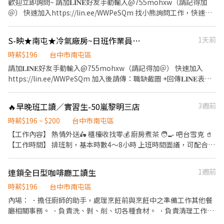
歡迎立即詢問~ 請加𝐋𝐈𝐍𝐄好友手動輸入@755mohxw（請記得加
個月 ⭐工作內容 1.自行車避震器相關零件組裝 2.依據標準作業文
＠） 快速加入https://lin.ee/WWPeSQm 找小熊詢問工作，快速上
件，執行工作內容 3.發現及報告生產中的問題 4.遵守公司安全及5S
班去!! ⭐工作地點：台中市南屯區五權西路三段 ⭐薪資待遇：時薪
的規定要求 5.處理主管臨時交辦事項 ⭐休假制度：週休二日 ❤️公司
＄196 ⭐工作時間 【日班】08:30-12:30，13:30-17:30 ⭐工作內容
S-映★南屯★冷氣廠房~日班作業員○免經驗○不穿無塵衣○週休二日
1天前
福利 ▪ 免費供餐 ▪ 免費下午茶 歡迎詢問！立即預約面試！ 請加
禮盒製作：流水線產品組裝、手作加工、檢驗、包裝出貨等作業。
𝐋𝐈𝐍𝐄好友手動輸入@755mohxw（請記得加＠） 快速加入
⭐休假制度 週休二日、見紅休 ❤️公司福利 ▪ 三節禮金（任職滿3個
時薪$196
台中市南屯區
https://lin.ee/WWPeSQm 加入後請傳：職缺截圖 + 回傳𝐋𝐈𝐍𝐄表單
月以上享有） ▪ 免費供餐 ▪ 可預支薪水 ▪ 介紹獎金＄500，拉朋
請加𝐋𝐈𝐍𝐄好友手動輸入@755mohxw（請記得加＠） 快速加入
快速幫您安排面試 諮詢人員：小熊 將由⭐找工作-典育小熊⭐為您服
友一起來工作(人數無上限) 歡迎立即詢問~ 請加𝐋𝐈𝐍𝐄好友手動輸入
https://lin.ee/WWPeSQm 加入後請傳：職缺截圖 +回傳𝐋𝐈𝐍𝐄表單
務 ❤️找工作找小熊 快速安排 快速上班❤️
@755mohxw（請記得加＠） 快速加入https://lin.ee/WWPeSQm
快找小熊詢問工作~~ ~尋找長期人員~ ❤️職務特色 ▪ 冷氣廠房、環
加入後請傳：職缺截圖+回傳𝐋𝐈𝐍𝐄表單 快找小熊詢問工作~~ 將由⭐
境乾淨 ▪ 免經驗可 ▪ 加班有錢賺 ⭐工作地點：台中市南屯區工業
🔥早晚班工讀／實習生-50嵐黎明三店
3週前
找工作-典育小熊⭐為您服務 ❤️找工作找小熊 快速安排 快速上班❤️
區19路 ⭐薪資待遇 ▪ 薪資：＄30500 ⭐工作時間：08:30－17:30
(中間休息1小時) ⭐工作內容 【生產部門】 ▪ 產品組裝作業 ▪ 產品
時薪$196 ~ $200
台中市南屯區
加工、檢驗、包裝作業 ⭐休假制度 ▪ 週休二日 ❤️公司福利 ▪ 公司
【工作內容】 熱情外送🛵 櫃檯收找零💰 廚房煮茶 🧑‍🍳 吧台雪克 🥤
補助餐費50元(自付30元) ▪ 加班點心免費 ▪ 三節禮金（到職滿3個
【工作時間】 排班制，基本時數4～8小時 上班時間面議，可配合課
月以上享有） ▪ 介紹獎金＄500，拉朋友一起來工作(人數無上限)
表排班，兼職可配合 另有FT空缺歡迎詢問😉 【公司制度】 公開透
▪ 可預支薪水 歡迎詢問！立即預約面試！ 請加𝐋𝐈𝐍𝐄好友手動輸入
明的升遷制度 完整的教育訓練 【公司福利】 享團保、勞健保及勞
連鎖全日型咖啡廳工讀生
1週前
@755mohxw（請記得加＠） 快速加入https://lin.ee/WWPeSQm
退、免費員工飲品、生日禮金、三節禮金與中秋禮品、油資津貼、
加入後請傳：職缺截圖 + 回傳𝐋𝐈𝐍𝐄表單 快速幫您安排面試 諮詢人
打烊津貼、特休代金、尾牙
時薪$196
台中市南屯區
員：小熊 將由⭐找工作-典育小熊⭐為您服務 ❤️找工作找小熊 快速安
內場： ．擔任廚師的助手，處理烹飪前與烹飪中之準備工作其他餐
排 快速上班❤️
廳相關事務。 ．負責洗、剝、削、切各種食材。 ．負責清理工作環
境、設備和餐具。 ．準備不同餐點所需要的食材。 ．協助測量食材