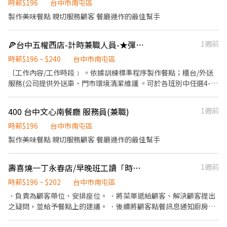
前與烹飪中之準備工作與其他餐廳相關事務。 ．負責洗、剝、削、
時薪$196
台中市南屯區
切各種食材。 ．負責清理工作環境、設備和餐具。 ．準備不同餐點
製作美味餐點 親切服務顧客 餐廳運作的最佳幫手
所需要的食材。 ．協助測量食材的容量與重量。 ．負責擺盤、打包
外帶服務。
🍕台中五權西店-計時兼職人員-★彈性周排班★-"$196-$240
1週前
時薪$196 ~ $240
台中市南屯區
〔工作內容/工作時段﹞ 。依據訓練標準程序製作餐點；櫃台/外送
服務(公司提供外送車、門市環境清潔維護 。可於各班別中任選4-6
小時彈性排班 ﹝薪資福利﹞ ★ 基本時薪：$196 "起" ★ 津貼福利 ◆
外送津貼$10元/14元/趟 ◆ 考核：每通過一站別考核即可為自己加
400 台中文心南餐廳 服務員(兼職)
1週前
薪($2/時 ◆ 值班津貼：每小時40元(晉升幹部後 ◆ 健檢：任職滿一
年起，公司提供年度健檢照顧你的健康 ◆ 保險：除勞、健、勞退
時薪$196
台中市南屯區
外，公司更為你投保團保維護你的安全 ◆ 員工用餐折扣：每月任職
製作美味餐點 親切服務顧客 餐廳運作的最佳幫手
滿50小時，即享有乙次員工折扣優惠85折簡訊，除了自用也能分享
給親友共享唷 ◆ 生日/節慶禮卷： 你生日我慶祝，生日當月我們提
壽喜燒一丁永春店/早晚班工讀「時間可彈性」
1週前
供你品牌禮卷 讓生日更有溫度 你過節我共歡，重要節慶我們提供你
福利禮券 好好與家人歡慶 你旅遊我贊助，每年職福會提供你旅遊津
時薪$196 ~ $202
台中市南屯區
貼 好好享受幸福人生 ◎ 詳細工作時間於面試時告知
．負責為顧客帶位、安排座位。 ．將菜單遞給顧客、解決顧客提出
之疑問，並給予餐點上的建議。 ．後續將顧客點餐訊息通知廚房做
餐，或可進行簡易餐飲之料理。 ．於顧客用餐完畢後，負責收拾碗