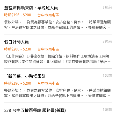
的容量與重量。 ．負責擺盤、打包外帶服務。
豐當歸鴨嶺東店，早晚班人員
1週前
時薪$196 ~ $200
台中市南屯區
餐飲外場： ．負責為顧客帶位、安排座位、倒水。 ．將菜單遞給顧
客、解決顧客提出之疑問，並給予餐點上的建議。 ．後續將顧客點
餐訊息通知廚房做餐，或可進行簡易餐飲之料理， ．於顧客用餐完
畢後，負責收拾碗盤與清理環境。 ．並負責結帳、收銀等工作。 餐
假日計時人員
3週前
飲內場： ．擔任廚師的助手，處理烹飪前與烹飪中之準備工作與其
他餐廳相關事務。 ．負責洗、剝、削、切各種食材。 ．負責清理工
時薪$200 ~ $230
台中市南屯區
作環境、設備和餐具。 ．準備不同餐點所需要的食材。 ．協助測量
《工作內容》 1.櫃檯收銀、餐點介紹、飲料製作 2.環境清潔 3.內場
食材的容量與重量。 ．負責擺盤、打包外帶服務。
製作餐點 #崗位學習通過，即可調薪！ #享有美食餐點供應 #早班 #
兼職 #平日 #假日
「新開幕」小時候蛋餅
1週前
時薪$196 ~ $200
台中市南屯區
餐飲外場： ．負責為顧客帶位、安排座位、倒水。 ．將菜單遞給顧
客、解決顧客提出之疑問，並給予餐點上的建議。 ．後續將顧客點
餐訊息通知廚房做餐，或可進行簡易餐飲之料理，如：烤土司或調
配飲料等。 ．於顧客用餐完畢後，負責收拾碗盤與清理環境。 ．並
239 台中五權西餐廳 服務員(兼職)
1週前
負責結帳、收銀等工作。 餐飲內場： ．擔任廚師的助手，處理烹飪