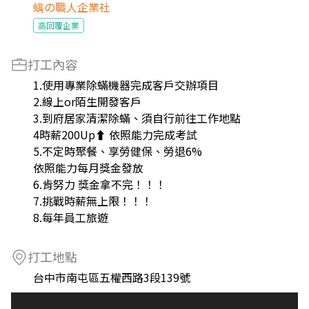
螨の職人企業社
高回覆企業
打工內容
1.使用專業除蟎機器完成客戶交辦項目
2.線上or陌生開發客戶
3.到府居家清潔除蟎、須自行前往工作地點
4時薪200Up⬆️ 依照能力完成考試
5.不定時聚餐、享勞健保、勞退6%
依照能力每月獎金發放
6.肯努力 獎金拿不完！！！
7.挑戰時薪無上限！！！
8.每年員工旅遊
打工地點
台中市南屯區五權西路3段139號