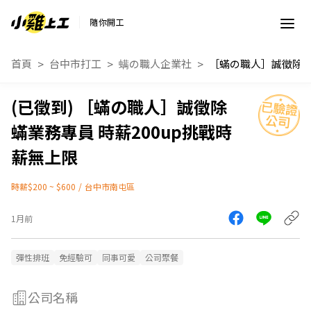
隨你開工
首頁
台中市打工
螨の職人企業社
［蟎の職人］誠徵除
蟎業務專員 時薪200up挑戰時
薪無上限
時薪$200 ~ $600
/
台中市南屯區
1月前
彈性排班
免經驗可
同事可愛
公司聚餐
公司名稱