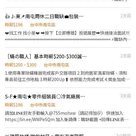
⚡ 📍【工作地點】台中市南屯區工業區19路 📦【工作內容】 ✔各類
產品之組裝、加工、打端 ✔檢驗、包裝作業 🕐【工作時間、薪資】
👍 J-東📌南屯周休二日職缺💼包裝作業員✅免費供餐💰三節禮金⭕️無經驗可
1天前
📌08:30～17:30（午休1小時） 💰薪資範圍:$30,500/月 (配合加班平
均約$30,500/月~$36800/月) 🎯【休假制度】周休二日(需配合加班)
時薪$196
台中市南屯區
💰【獎金制度】三節禮金 🎁【福利】 🎉冷氣廠區環境舒適不悶熱 🎉
❤️‍找工作 找小旻❤️‍ ➡按下【立即應徵】投遞履歷➡快速接洽面試!!!
可預支薪水 ✨ෆෆෆෆෆෆ📞應徵看這裡📞ෆෆෆෆෆෆ✨ ❤️‍服務專員:小旻
⚯⚯⚯⚯⚯⚯⚯⚯⚯⚯⚯⚯⚯⚯⚯⚯⚯⚯⚯⚯⚯⚯⚯⚯⚯⚯⚯⚯⚯ ⚡職缺內容
❤️‍加賴詢問:搜尋帳號@547qfznf（記得加＠） ❤️‍點擊加
⚡ 📍【工作地點】臺中市南屯區五權西路三段.號 📦【工作內容】 ✔
入:https://lin.ee/TuSzLpe (加入後請傳: 職缺截圖+姓名+電話)
禮盒製作 ✔流水線產品組裝、手作加工、檢驗、包裝出貨等作業 🕐
［蟎の職人］基本時薪$200-$300誠徵除蟎業務專員 獎金加成時薪無上限
1天前
【工作時間、薪資】 📌日班:08:30~17:30 💰薪資: $196元/時 🎯【休
假制度】周休二日 見紅休 🎁【福利】 ⭐免費供餐 ⭐可以預支薪水
時薪$200 ~ $300
台中市南屯區
【典育專屬福利】 ⭐三節禮金(到職滿三個月以上享有) ✨ෆෆෆෆෆෆ📞
1.使用專業除蟎機器完成客戶交辦項目 2.到府居家清潔除蟎、須和
應徵看這裡📞ෆෆෆෆෆෆ✨ ❤️‍服務專員:小旻 ❤️‍加賴詢問:搜尋帳號
專員前往工作地點 3.時薪200Up⬆️ 依照能力完成考試 4.獎金加成時
@547qfznf（記得加＠） ❤️‍點擊加入:https://lin.ee/TuSzLpe (加
薪無上限 5.不定時聚餐、、享勞健保、勞退6% 依照能力獎金發放
入後請傳: 職缺截圖+姓名+電話)
國內外員工旅遊等等 6.肯努力 獎金拿不完！！！ 7.挑戰時薪無上
S-F★南屯★零件組裝員○冷氣廠房○免費供餐○週休二日
3天前
限！！！ 8.平均薪資5-10萬 9.過年當月有機會超過10萬元 ！不需購
買機器也不用推銷機器！
時薪$196
台中市南屯區
請加𝐋𝐈𝐍𝐄好友手動輸入@755mohxw（請記得加＠） 快速加入
https://lin.ee/WWPeSQm 加入後請傳：職缺截圖 +回傳𝐋𝐈𝐍𝐄表單
快找小熊詢問工作~~ ❤️職務特色 ▪ 冷氣廠房，工作環境乾淨 ▪ 提
供免費午餐，減輕生活負擔 ▪ 三節禮金、期滿獎金等福利完善 ⭐工
3小時前