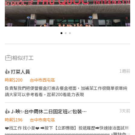
相似打工
👍 打菜人員
1週前
時薪$200
台中市西屯區
負責幫我們把便當餐盒打進去餐盒裡面，加補菜工作很簡單很單純
請大家可以參考看看，起薪200看能力表現
👍 J-映✨台中周休二日固定班📈包裝作業員💰急需用錢可預支💯免穿無塵衣💰三節禮金
3天前
時薪$196
台中市南屯區
❤️‍找工作 找小旻❤️‍ ➡按下【立即應徵】投遞履歷➡快速接洽面試!!!
⚯⚯⚯⚯⚯⚯⚯⚯⚯⚯⚯⚯⚯⚯⚯⚯⚯⚯⚯⚯⚯⚯⚯⚯⚯⚯⚯⚯⚯ ⚡職缺內容