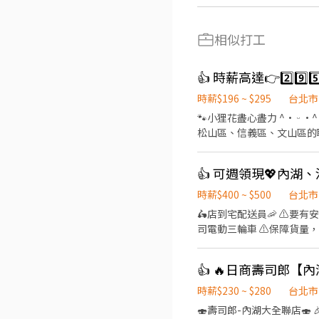
相似打工
👍 時薪高達👉2️⃣9
時薪$196 ~ $295
台北市
🐾小狸花盡心盡力 ^• ᵕ •^ ੭ ^⦁⩊⦁^ ੭為你的工作卯足全力🐈‍⬛ 👉如果你想找：士林區、內湖區、大安區、中山區、中正區、
松山區、信義區、文山區的職缺請繼續
⊹˚. 🍎 顧客服務 🍌 炸物製餐 🍑 廚
班：07:00 - 14:00 🌙
店 .˚⊹ ⁺‧ 【薪資制度】 ‧⁺ ⊹˚. 💰 在上述時段內，時薪為 $ 225 ~ 240 🪙 若非以上時段，時薪為 $ 196 💰 過00:00 + $ 55 夜班津貼
.˚⊹ ⁺‧ 【 休假制度】 ‧⁺ ⊹
時薪$400 ~ $500
台北市
點】 ‧⁺ ⊹˚. 👉士林區 台北士林店📍台北市士
🛵店到宅配送員🦐 ⚠️
北舊宗二店📍台北市內湖區舊宗路一段275號 👉大安區 羅斯福店📍台北市大
司電動三輪車 ⚠️保障貨量，
和平東路三段406巷8號 台北
有經驗可👉👉👉至門市自
台北長春店📍台北市中山區長春路172
地點(範圍3km內) 在我們這裡
區林森南路1號 台北濟南店
（穩定出勤）：$60,000 ~ $
園路30-1號 台北南昌店📍台北市中正區南昌路一段149號 
━━━━━━━━━━━━
時薪$230 ~ $280
台北市
📍台北市松山區民權東路三
━━━━━━━━━━━━━━━━━ 📍 【
🍣壽司郎-內湖大全聯店🍣 🎉擴大招募🙆‍♀️徵的就是你🎉 💰時薪平日230元起✅️假日250起⤴️ 🏅高時薪🧧福利優🎊彈性排班📝 👨‍🎓
段57號 👉信義區 忠孝四店📍台北市信義區忠孝東路五段522號 台北101店📍台北市信義區市府路45號 台北夢廣場店📍台北市信
市各行政區皆有缺額（文山