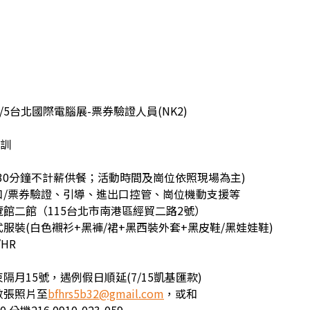
6/5台北國際電腦展-票券驗證人員(NK2)
職訓
30分鐘不計薪供餐；活動時間及崗位依照現場為主)
口/票券驗證、引導、進出口控管、崗位機動支援等
館二館（115台北市南港區經貿二路2號）
服裝(白色襯衫+黑褲/裙+黑西裝外套+黑皮鞋/黑娃娃鞋)
HR
隔月15號，遇例假日順延(7/15凱基匯款)
數張照片至
bfhrs5b32@gmail.com
，或和