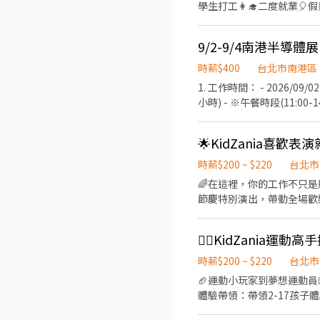
學生打工👩‍🎓二度就業🎈假日兼職⭐️ 🏍機車免費停
義區松高路11號 👉文山區 台北興隆店📍台北市文山區興隆路三段54號 台北指南店📍台北市文山區指南路二段67號 台北木新店
山、內湖...等） 點擊立即應徵，私訊
育訓練，無經驗者也可以加入
📍台北市文山區木新路三段174號 台北動物園三
【火速卡位應徵流程】 ➊ 點擊填
08:30~23:00(請於
團保 ⛽ 汽機車油資補貼 🔧 汽機車修繕補
個資僅供廠商審核，敏感欄位（身
作內容 ▪外場🎈 帶客入座
☝️ 點選【立即應徵】我會速度回覆
名+電話 +應徵蝦皮外送」
餐點製作→提供餐點→餐具清洗→環境
繫上～ 若想參考其他職缺，可以到我的Threads，看更多更多的職缺喔♬ My Threads：tsaipei_ruby https://reurl.cc/7b2vad
時薪$400
台北市南港區
完善，無經驗者也OK✨️ ⭕獎金福利 ▪生日禮券！ ▪員工用餐優惠！ ▪不定期活動競賽獎金！ ▪一年4次考核及調薪！ ▪加班費
別害羞❌別害怕❌找工作聯
1. 工作時間： - 2026/09/02(三)
5分鐘為單位計算！ ▪介紹親朋好友入職，期滿可
小時) - ※午餐時段(11:
保、健保、意外險 ③每月提
司免費供應午餐與飲料，無需自行排
職一年後提供免費健檢
館 - 3. 報酬： - ・時薪：
🌟KidZania喜歡
含「展前自主研讀參展單位資料」之準
研讀與預習 2. 全程參與3天展期勤務（無遲到早退欠勤） 3. 會期結束後1週內提交A4約1-2頁之「展覽觀察報告」（提供簡易格
時薪$200 ~ $220
台北市
式） - ★【最高總計可領：1
🌈在這裡，你的工作不只是服務！而是陪伴每
本產品介紹 ・名片交換、發
節慶特別演出，帶動全場歡樂氣氛💃
進場作業、核對物品清單、物
等，用你生動的肢體、聲音與
意事項： - ・須具備良好日
況，讓每位孩子都能開心、安全地完成體驗🍀 🕰️上班時間 1. 需配合7:00-2
同等華語水準) ・須 09/
班，一天至少排4小時（彈性排班！詳細時段
推薦時說明！ ・如有長髮者，
藝相關科系，或有 1 年以
時薪$200 ~ $220
台北市
著素雅乾淨之有領上衣 (襯
分！！ 3. 擁有一顆熱愛
🏈運動小玩家到夢想運動員⛹🏻‍
閒長褲、西裝褲或及膝裙 
體驗帶領：帶領2-17孩子
長時間站立與走動，請穿著
跑、手眼協調等體驗，觀察兒
鞋等也一律禁止)。 - ・