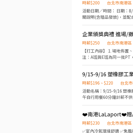
時薪$200
台北市南港區
活動日期／時間： 日期：8/7-8/9 時間： 10:30-21:30 工作內容：協助現場動線引導、人流管控、
關說明(含贈品發放)，並配合現場督導完成交辦事項。 服裝： 
企業頒獎典禮 進場/撤
時薪$250
台北市南港區
【打工內容】 1. 場地佈置、器材搬運配置 2. 撤場搬運配置，先撤頒獎典禮區、晚宴結束後再撤晚宴區 3. 完成主管交辦事項 備
注：A班與E班為同一批PT，兩班都能配合者優先錄取 
18:00-21:00
9/15-9/16 塑橡
時薪$196 ~ $220
台北市
活動名稱：9/15-9/16 塑橡膠工業產業採購洽談會-英
午自行用餐60分鐘計薪不
導、確認買主場次情況、登記候補
一館(台北市南港區經貿二路
❤️南港LaLaport❤
196/HR；活動NT220/
文溝通能力，檢附相關英文檢定為
時薪$230
台北市南港區
機213
✅室內冷氣環境舒適 ✅免風吹日曬 ✅四季工作舒適 💼【工作內容】 