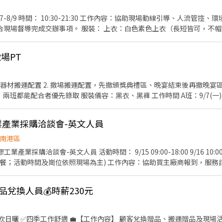
環境清潔整理、贈品兌換及相
上衣：白色素色上衣（長短皆可，不帽T） 褲子：牛仔褲（不破
褲） 薪資：200/hr 支薪日：9/25匯款 備註：整檔配合尤佳，每次用餐不支薪
場PT
服裝儀容：黑衣、黑褲 工作時間 A班：9/7(一) 08:00-12:00 E班：9/8(二)
膠工業產業採購洽談會-英文人員
南港區
文人員 活動時間： 9/15 09:00-18:00 9/16 10:00-18:00 (需全檔期配合，中
供餐；活動時間及崗位依照現場為主) 工作內容：協助買主廠商報到，服務
，協助洽談並記錄、回收問卷、統整洽談會資料、機動支援現場事務等 活動地點：南港
1號) 活動服裝：黑色正式服裝(白色襯衫+黑褲+黑西裝外套+黑皮鞋/黑娃
️贈品兌換人員💰時薪230元
HR 活動人數：28人 匯款日期：活動結束隔月15號，遇例假日順延(10/15 
佳! 意者，請寄簡歷及數張照片至bfhrs5b32@gmail.com，或和 温小姐
顧客兌換贈品、搬運贈品及現場活動相關事宜協助 🕒【上班