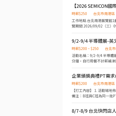
子們對運動的興趣與自信😎。 4. 安全維護：檢查場
時，稅務相關系統皆會有相
【2026 SEMIC
月至少排班 50 小時，一週至少排
須轉移健保投保單位。 - 6.
歡迎體育、運動、休閒、教育相
時薪$250
台北市南港區
工作地點 台北南港展覽館1館1樓 招募人數 3名 工作日期與時間 教育訓練（須參加） 2026/09/1（一）13:30
覽期間 2026/09/02（三）0
09:30－17:00（含1小時休息） ※ 中午休息時間將依現場主管安排，採彈性分流用餐及休息。 工作內容 展位來
水、咖啡服務 客戶資料蒐集與 
9/2-9/4 半導體展
具親和力，喜歡與人互動 積
或具同等英文溝通能力） 熟悉 Excel 
時薪$200 ~ $250
台北市
或黑色及膝裙 黑色包鞋或皮鞋 錄取方式 初步履歷審核後，將安排線上第二階段面試。 歡迎喜歡與人互動、具服務
活動名稱：9/2-9/4 半導體展-英文
通能力的你加入我們，一起
分鐘，自行用餐不計薪補津
理、協助攤位進行、機動支援
+運動包鞋 活動薪資：NT2
企業頒獎典禮PT需求(
好英文溝通能力，檢附相關英文
27201610 分機214 0966
時薪$200
台北市南港區
【打工內容】 1. 活動場地佈置與整理 2. 頒獎典禮流程協助、來賓引導、得獎人領位 3. 晚宴服務、來賓接待 4. 完成主管交辦事項
備注：B班與C班為同一批P
8/7-8/9 台北快閃店