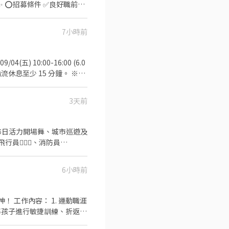
✅️彈性排班：
V292KN 🔒 【隱私防線】
歡迎直接投遞履歷！ ⭕工
/OBnhVN5 私訊留下 ⌜姓
7小時前
場🍣 商品進貨、準備、整理→
留言「姓名＋電話＋截圖職缺」就能聯
✨️在職教育訓練
9/04(五) 10:00-16:00 (6.0
輪流休息至少 15 分鐘。 ※公
折扣 ⑦提供員工制服 ⑧任
) 台北南港展覽館 1 館或 2
獎金：1,800 元 - ※本獎金包
3天前
・展場攤位留守、接待、諮詢、基
其他參展者交流 ・協助攤位
🏻‍✈️、消防員🧑🏻‍🚒
他主管交辦事項 - 5. 注
動進行，並靈活應對現場狀
(華語文能力測驗流利精通級或
。 ・會英文者尤佳，歡迎於自我
6小時前
asual)： 【上半身】請穿
耍、魔術或特殊才藝更是大加
T 恤。 【下半身】請穿著休
動職涯
牛仔褲。 【鞋款規定】因需
引導孩子進行敏捷訓練、折返
感的時尚涼鞋、拖鞋、穆勒
方式介紹運動知識📋，培養孩
，每年 5 月申報個人所得稅