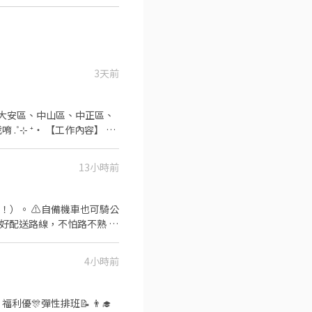
3天前
 ‧⁺
不同，應徵時請告知我要應徵哪一區或哪間
13小時前
 ⁺‧ 【上班地
！）。 ⚠️自備機車也可騎公
排好配送路線，不怕路不熟 ⚠️
286號 👉中山區
司車)將包裏從門市配送至買家
 元 / 月 🛵 乖乖聽話送
台北公園店📍台北市中正區公
4小時前
+ 額外加碼獎金！
【每週領薪】，週週有錢花！
店📍台北市松山區南京東路四
義、大同、萬華、松山、中