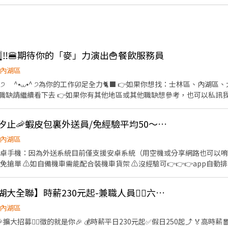
️⃣5️⃣‼️🍔期待你的「麥」力演出🍟餐飲服務員
內湖區
看下去 👉如果你有其他地區或其他職缺想參考，也可以私訊我唷 .˚⊹ ⁺‧ 【工作內容】
具、環境清潔維護 🫐 主管交辦事宜 🍉 內外場都會接觸唷 .˚⊹ ⁺‧ 【工作時間】 ‧⁺ ⊹˚. ☀️ 早
 晚班：16:00 - 23:00 ⭐ 夜班：21:00 - 02:00 ⚠️每間店有缺的時段
👍 可週領現💖內湖、汐止🦐蝦皮包裏外送員/免經驗平均50～80K，公司車
˚. 📌 採排休制（無固定休） 🗓️ 周一至週日皆需排班 🚫 周六、周日可排休不可固定休 .˚⊹
內湖區
林區中山北路五段602號 👉內湖區 台北西湖店📍台北市內湖區內湖路一段283號 台
要有安卓手機：因為外送系統目前僅支援安卓系統（用空機或分享網路也可以唷
安區羅斯福路二段45號 台北麟光店📍台北市大安區
免搶單 ⚠️如自備機車需能配合裝機車貨架 ⚠️沒經驗可👉👉👉app自動
復興二店📍台北市大安區復興南路二段273號 台北光復店📍台北市大安區光復南路
行取貨配送，沒有傳統宅配人事問題 📌 工作內容： ↪︎ 騎機車(自備或公
號 台北南京五店📍台北市中山區南京東路三段210之1號 👉中正區 林森二店📍台北市中正
的夥伴收入大概長這樣： 🛵 隨便送送（熟悉路線中）：$40,000 ~ $60,000
📍台北市中正區濟南路二段66號 台北館前店📍台北市中正區館前路8號 
👍 🔥日商壽司郎【內湖大全聯】時薪230元起-兼職人員🙆‍♀️六日250元起💰
80,000 元 / 月 🔥 拼命努力送（挑戰極限）：$80,000 ~ $180,000 元 
👉松山區 台北民生店📍台北市松山區民生東路三段135號 台北民權店
━━━━ ✅ 領薪彈性：每月15號準時發薪（可匯款/領現），亦可配合
內湖區
段128號 台北南京二店📍台北市松山區南京東路五段162號 台北南京六
熱門開缺地點 ── 趕快卡位】 ━━━━━━━━━━━━━━━━━ 台北市、新北
、林口、板橋、永和、中和、新店、三重、新莊、樹林、土城、淡水、信