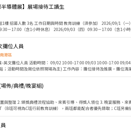
館設備確保符合安全標準‼️ ⏰ 上班時間 1. 需配合 08:30-21:30 排班。 2. 一個
關所得紀錄)。 公司會為員工投保勞保與提繳勞工退休金 (相關費用由公司
ON國際半導體展】展場接待工讀生
3天，一天至少 4 小時。（彈性排班！詳細時段可於面談時討論唷！） 🔍我們在找這樣的你 
 支薪方式/支薪日： - ・匯款：展期結束後 4 週內匯款 - 7. 應徵： - -
關科系，或熱愛運動的夥伴加入！無經驗也歡迎唷！ ✔️ 喜歡小朋友，充滿活力與
對運動有熱忱，願意學習並分享運動知識 ✔️ 樂於團隊合作，具良好溝通能力與臨場應變能力 ✨
－15:30（暫訂） 展
9:30－17:00（含1小時休息） 2026/09/03（四）09:30－17:00（含1小
賓接待與引導 茶
Excel 整理 協助活動接待及贈品發放 維持展位整潔與補充備品 完成主管交辦事項 
-英文攤位人員
極主動、活潑大方、責任感佳 配合度高、守時、細心 英文溝通能力佳（建議多益
基本操作尤佳 有展覽、活動或服務業經驗者加分 服裝規定(展覽期間) 白色襯衫 黑色西裝褲
南港區
熱忱及英文溝
攤位人員 活動時間： 09/02 10:00-17:00 09/03 10:00-17:00 09/04 
完成國際半導體展的重要接待任務！
貼；活動時間及崗位依照現場為主) 工作內容：攤位接待及推廣，攤位清
等 活動地點：南港展覽館二館(台北市南港區經貿二路2號) 活動服裝：
50/HR 活動人數：1人 匯款日期：活動結束隔月15號，遇例假日順延(10/
場佈/典禮/晚宴組)
檢定為佳! 意者，請寄簡歷及數張照片至bfhrs5b32@gmail.com，或
-517-026
T（B班可視為C班行前教育訓練），兩班都能配合者優先錄取；C班另需招
人員