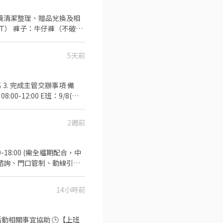
5天前
2週前
諮詢、門口管制、動線引
展覽館
娃鞋) 活動薪資：職訓
14小時前
由凱基銀行匯款) 須具備良好英
聯繫02-27201610 分