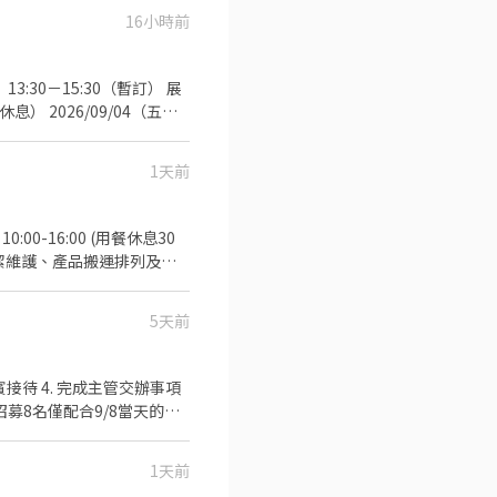
負擔)；因屬短期勤務，無
16小時前
✔️
意者直接於本平台完成應徵
親和力 🤸🏻‍♂️ ✔️
時休息） 2026/09/04（五）
我們希望你具備
1天前
 TOEIC 650 分以上
10:00-16:00 (用餐休息30
潔維護、產品搬運排列及整
白色素T+深色無破洞牛仔褲
15由凱基銀行匯款) 須具備良
5天前
和 陳小姐聯繫02-
募8名僅配合9/8當天的夥
伴 服裝儀容：黑襯衫、黑褲、黑包鞋 工作時間 B班：9/7(一) 11:00-19:00 C班：9/8(二) 08:00-16:00 D班：9/8(二) 15:00-21:00
1天前