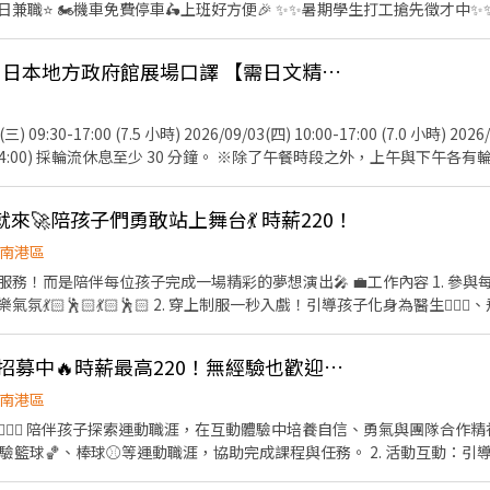
車🛵上班好方便🎉 ✨️✨️暑期學生打工搶先徵才中✨️✨️ ⭕招募條件 ✅️良好職前教
告知小編你想送哪一區，馬上幫你保留就近站點！ ━━━━━━━━━━━━━━━━━ 📩
！！！ ✅️歡迎開學打工、假日兼職、二度就業、外籍學生、實習簽約。 
店📍台北市文山區新光路二段30號 .˚⊹ ⁺‧ 【超級亮點】 ‧⁺ ⊹˚. 💼 勞保・勞退・
寫廠商制式履歷（1分鐘完成，快速安排送審）： 👉https://reurl.cc/
面試時與店長確認班表) ✅️不管是平日早班、週末假日班、放學後打烊班皆有職缺，
貼 🤝 推薦好友獎金 $600/人 📆 國定假日上班享雙倍薪資💥 .˚⊹ ⁺‧ 【 想聯繫我】 ‧⁺ ⊹˚.
分證/詳細地址）錄取前皆可先不填！ ➋加入留言： 👉https://lin.ee
9/2-9/4南港半導體展 日本地方政府館展場口譯 【需日文精通】
→介紹、服務→飲料提供→餐具清洗→桌邊結帳→收銀結帳......等。 ▪內
你！ ✌️ 或加入 🅻🅸🅽🅴：https://lin.ee/8rsUSDv 🤟 

整理維護......等。 ▪洗碗區🫧 餐具清洗、環境整理整頓、環境清洗......等。 
繫我⭕
 09:30-17:00 (7.5 小時) 2026/09/03(四) 10:00-17:00 (7.0 小時) 2026/0
獲得3,000～5,000元獎金！ ⭕基本保障 ①加班費(以5分鐘為單位計算) ②勞
00-14:00) 採輪流休息至少 30 分鐘。 ※除了午餐時段之外，上午與下午各有
撥勞工退休新制6% ④特休按照勞基法規定 ⑤颱風天出勤津貼 ⑥員工用餐
隊購買。 - 2. 工作地點： - 台灣國際半導體展 (Semicon Taiwan
400 元 (休息時間亦照常計薪，3 天共計 20.5 小時 ＝ 8,200 元) ・期滿完工
表演就來🚀陪孩子們勇敢站上舞台💃 時薪220！
備補貼。 ※須完成以下【全套專案任務】方可全額領取： 1. 展前完成參展單位資料之自主
南港區
0,000 元】 - 4. 工作內容： - 展場口譯與攤位協助 (日文 ⇔ 中文) 
位孩子完成一場精彩的夢想演出🎤 💼工作內容 1. 參與每日活力開場舞、城市巡遊及
放 DM、簡單了解顧客背景與需求 ・陪同日本參展者或貴賓參觀展場並與
🕺🏻💃🏻🕺🏻 2. 穿上制服一秒入戲！引導孩子化身為醫生🧑🏻‍⚕️、飛行員
品搬運、歸位與擺設 ・活動期間庶務工作：展場簡易清潔、整理與維護 ・其
表情解說職業情境，創造 100% 沉浸式體驗。 3.與孩子互動、協助活
語溝通能力 (日文檢定 N1 或同等日語水準) ・須具備良好華語溝通能力 
1:30排班 2. 一個月至少排50小時，一週至少排3天的
02-09/04 全程皆可配合者。 ・工作須長時間站立，請評估自身體力狀況
⛹🏻KidZania運動高手招募中🔥時薪最高220！無經驗也歡迎🙌🏻
可以面談的時候再討論唷！很free的！） 🚀我們再找這樣的你！ 1. 戲劇、舞蹈、演
煩請自備髮飾綁好，以利活動進行。 - ・著裝要求 (商務休閒風 Smart C
上展演／社團表演經驗者大大歡迎🔥 2. 擅長主持、帶氣氛，如果你有雜
南港區
衫或 Polo 衫皆可)、罩衫或針織衫。請避免無袖、過於暴露或過於休閒的 
孩子的心，能用幽默感與創意帶著孩子們一起體驗中學習。
♂️ 陪伴孩子探索運動職涯，在互動體驗中培養自信、勇氣與團隊合作精神！ 工作內容： 1. 運
(考量展場活動與物品搬運方便，強烈建議以長褲為主)。請避免短褲、破洞
體驗籃球🏀、棒球⚾️等運動職涯，協助完成課程與任務。 2. 活動互動：
舒適的包鞋或一般運動鞋。嚴禁穿著任何露出腳趾的鞋款 (即使是具設計
童參與狀況，確保活動安全順利🌟。 3. 專業運動引導：以活潑有趣的
稅務與保險說明： 本公司依法開立扣繳憑單 (若無特殊需求將不另行發放紙本