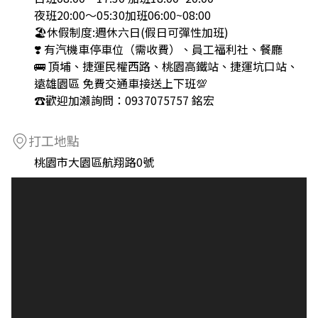
夜班20:00～05:30加班06:00~08:00
🏖️休假制度:週休六日(假日可彈性加班)
❣️ 有汽機車停車位（需收費）、員工福利社、餐廳
🚌 頂埔、捷運民權西路、桃園高鐵站、捷運坑口站、
遠雄園區 免費交通車接送上下班💯
☎️歡迎加瀨詢問：0937075757 銘宏
打工地點
桃園市大園區航翔路0號