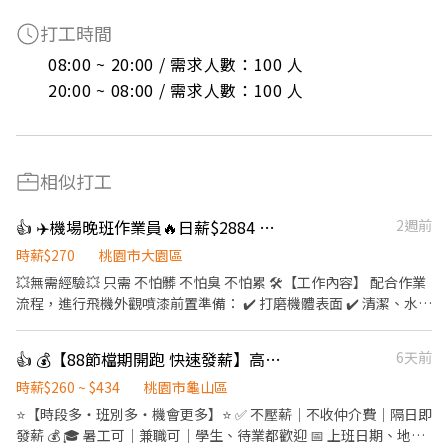
打工時間
08:00 ~ 20:00 / 需求人數：100 人

20:00 ~ 08:00 / 需求人數：100 人
相似打工
👍 ✈️機場晚班作業員🔥日薪$2884 無經驗/暑期打工 可
2週前
時薪$270
桃園市大園區
💥無需經驗💥 只需 不怕髒 不怕臭 不怕累 🛠【工作內容】 配合作業
流程，進行飛機外觀噴漆前置準備： ✔️ 打磨機體表面 ✔️ 清潔、水
洗、包裝等作業 ✔️ 作業區有粉塵與有機溶劑（供全套防護裝備） 🕐
【工作時間】 長期 / 兼職可 晚班：19:00 - 05:00（休息時間也計
👍 💰【88節檔期開跑 快速發薪】高時薪＋龜山多班別⭐日領2000~3000
6天前
薪） 另有早班及其他職缺可詢問（早晚班都可配合優先錄取） 本公
司為 長榮航空安衛家族 長榮航太維修廠承攬商 表現穩定、出勤良
時薪$260 ~ $434
桃園市龜山區
好， ✅有機會「轉任長榮航太本工」，享正式員工福利與升遷制度
⭐【時段多・班別多・機會更多】⭐ ✅ 不壓薪｜不收仲介費｜隔日即
供宿舍 薪水週領 面試需備良民證 有半年內申請的良民證可優先安排
發薪 💰 🎓 暑工可｜兼職可｜學生、待業都歡迎 📅 上班日期、地