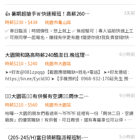
上工👌
點、時段自己選 →自由排班，想上就上、想休就休，工作更有彈
性！ ---- 🌝長時段工作： 自由報班 日期任選，穩定上班~ 🌈友善兼
👍 暑期超搶手🚨快速報班！高薪260🔥日領現賺💸多時段任選！
3天前
職時段： 彈性工時，輕鬆安排生活與工作~ 早班｜08:00-17:00、
09:00－18:00➡️ NT$230 午班｜13:00－20:00、14:00－23:00➡️
時薪$230 ~ $434
桃園市龜山區
NT$230 晚班｜17:30－22:30➡️ NT$260 夜班｜21:00－06:00、
✅ 單日臨派｜時間彈性，想上就上 ✅ 無經驗可｜專人協助快速上工
23:00－08:00、00:00－08:00➡️ NT$260 📍桃園市龜山區頂湖二街
✅ 可揪同學一起報名，賺錢有伴更有趣 ❗️隨便你挑❗️我負責發錢❗️快找
66巷 ------------------------------ 🔥快來把財神接回家🔥 𝑳𝒊𝒏𝒆 𝒊𝒅
同學一起來⚡ ❤️多時段讓你選❤️ ------------------------------------
📲：@174fxrus (要加@) DAISY 電話📞：0912126817 張小姐 加入
------ 龜山 🕒 上班時段 (休息時間不記薪) 💸時薪260💸專區 晚短班:
大園開和路高時薪240酷澎日.晚班理貨員/可不加班/無經驗可/書審/桃17-KO
6小時前
後請截圖職缺文➡️私訊留下 ⌜姓名✚電話⌟ 謝謝❤️ #搞笑專員陪你抬
17:30－22:30 夜班: 00:00－08:00 夜11班:23:00－08:00 晚9班：
槓 #免諮詢費
21:00－06:00 ~~~~~~~~~~~~~~~~~~~~~~~~~~~~~~ 💸時薪230💸
時薪$210 ~ $240
桃園市大園區
專區 早9班：09:00 － 18:00 早8班：08:00 －17:00 午13班：13:00
➤+好友@081zpqqp【截圖應徵職缺+姓名+電話】 ➤+好友連結 :
－20:00 午14班：14:00－23:00 工作內容: 簡單分貨＋包裹整理 工作
https://lin.ee/Eycld3O ➤【手機預約】0968-932-170莊先生 預
地點： 📍地址: 桃園市龜山區頂湖二街
約：加入後立即為您服務：截圖並留您的大名/連絡電話，優先為您
━━━━━━━━━━━━━━━━━━━━━ ⚡酷財神系列⚡單日
安排！ *韓國知名大廠-急徵高時薪網購商品倉庫理貨人員、大公司
🧜‍♀️大園區🧜‍♀️有供餐有空調🧜‍♀️周休二日🧜‍♀️組包裝🧜‍♀️可日周領🧜‍♀️@062mcqyr
9小時前
津貼加碼250~600💸 🕒 上班時段 ▪ 早班：08:00 - 17:00｜時薪
穩定職缺、無經驗可、書審錄取通過可立即安排上班、工作簡單/主
$210 ▪ 晚班：18:00 - 03:00｜時薪 $240 地址: 桃1📍桃園市大園區
管.同事好相處 !!!可日領 : 一天最高1500 【薪資】:(可不加班，若有
時薪$210 ~ $560
桃園市大園區
建國路 桃3📍桃園市大園區中山南路 桃4📍桃園市觀音區玉林路一段
申請加班，加班費以勞基法計算) ✅日班時薪：210 元/時 ✅晚班時
哈囉~~大園的朋友們看過來～👋👋👋 這裡有一份「周休二日、空調
桃5📍桃園市觀音區寶倉街 桃6📍桃園市大園區航翔路 RC8📍桃園市
薪：240 元/時 ✅供全勤獎金1000元 ＝＝＝＝＝＝＝＝＝＝＝＝＝
廠房」的優質職缺！有供餐、可日周領，還有專屬車位可以停，等
楊梅區環東路 桃9📍桃園市大園區建國路 桃17📍桃園市大園區開和
＝＝＝＝＝＝＝＝＝＝＝＝＝ 【工作內容】: 理貨員 : 檢貨、理貨、
你來加入！ - ▶▶【 職缺資訊 】◀◀ 📍 工作地點：桃園市大園區高
路 ━━━━━━━━━━━━━━━━━━━━━ ❤️𝑳𝒊𝒏𝒆 𝑰𝑫：
包裝、出貨、加工、上架、退貨、便服上班、走動式作業(依現場工
鐵站前西路三段 💼 工作內容：組裝、包裝、SMT 📅 休假制度：周
【@317tpzqd】明熙-Blue專員 加入後請留下您的姓名+電話+職缺
（205-245/H)當日領薪臨派報班制-大園理貨員
5小時前
作指派為原則) 文書 : 1.文書作業的工作，也是要協助現場的工作，
休二日 - ⏱️【 班別與薪資待遇 】◀◀ ☀️ ｜固定日班：08:30 - 17:30