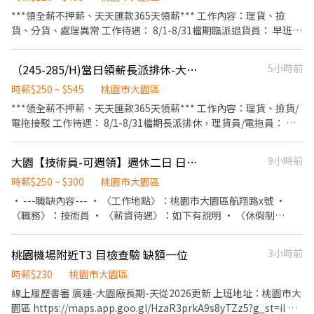
航員員工餐 ❤體檢費「全額」補助 ❤完整教育訓練制度 ❤表現良好
導體機台相關零組件的清潔、檢查與包裝作業 ．依標準流程進行作
***領全薪不押薪、天天匯款365天領薪*** 工作內容：理貨、撿
轉正機會 ❤勞保健保、勞退6% - 應徵的人有點多，我們想更快幫你
業，工作內容穩定、不複雜 ．英文電腦系統操作、資料登錄 ．作業
貨、分貨、處理異常 工作待遇： 8/1-8/31檔期臨派退貨員： 早班
安排後續應徵流程 🙌 👉 先完成線上履歷，流程會跑得更順更快
期間須穿著全套無塵衣（工作環境乾淨整潔） 📢應徵｜加賴 ID：
09:00-18:00 $205 晚班15:00-00:00 $225 大夜00:00-09:00 $240 晚
喔！ 📌【線上履歷填寫】
@983auhta 或來電預約：02-66362428(分機216)
八20:00-00:00 $220 工作地點：桃園市大園區國際路一段182號 領
https://resume.conbiz.tw/Vs1ySWd0Gw?
（245-285/H)當日領薪長派排休-大園理貨員/電拖員
5小時前
薪方式：當日領(下班回報領薪)、周領(隔周三) 用餐：代訂便當、自
openExternalBrowser=1 （此連結為本公司官方後台系統，可放
理(有冰箱、微波爐、外出用餐) 聯絡方式： 手機：0903385108 李
時薪$250 ~ $545
桃園市大園區
心填寫。) ▬▬▬▬▬【快來聯繫我】▬▬▬▬▬ 👩‍💼 康彼斯－李
先生 賴： 0903385108
***領全薪不押薪、天天匯款365天領薪*** 工作內容：理貨、撿貨/
小姐 ☎️ 02-6604-2822 💬 ʟɪɴᴇ：https://reurl.cc/NYrlGm ➕ ʟɪɴᴇ
電拖接駁 工作待遇： 8/1-8/31檔期長派排休，理貨員/電拖員： 早
ID：@995qkbxl (留下姓名+電話+應徵職缺截圖畫面) 💡 企業代
班09:00-18:00 $245 晚班15:00-00:00 $275 大夜00:00-09:00 $285
徵，免手續費免仲介費 💡 不用想太多～有問題都可以直接問 💡 有
晚八(4小時班)20:00-00:00 $275 工作地點：桃園市大園區建國路
興趣就先聊聊，找工作我陪你一起搞定！ 💡 工作，也許就差你這一
大園【技術員-可週領】週休二日 日中班自選 M-L6
9小時前
102號或 桃園市大園區國際路一段182號 領薪方式：當日領(下班回
步 😉
報領薪)、周領(隔周三) 用餐：代訂便當、自理(有冰箱、微波爐、外
時薪$250 ~ $300
桃園市大園區
出用餐) 聯絡方式： 手機：0903385108 李先生 賴： 0903385108
• ---職缺內容--- • 〈工作地點〉：桃園市大園區航翔路x號 •
〈職務〉：技術員 • 〈薪資待遇〉：如下有說明 • 〈休假制
度〉：週休二日 • 〈上班時段〉：每月績效獎金0-2000元、證照津
貼$2000 • Ⅰ、日班 • 週休：B---07:00-16:00(40000-44000元)
桃園機場附近T3 目檢查驗 缺額一位
3小時前
• Ⅱ、中班 • 週休：B---15:00-24:00(43300-47300元) • 5. 主管
交辦事項 • 〈工作內容〉：B 1.半導體機台相關零組件的清潔、檢
時薪$230
桃園市大園區
查與包裝作業 2.依標準流程進行作業，工作內容穩定、不複雜 3.英
線上履歷書審 廣運-大園廠長期-天從2026更新 上班地址：桃園市大
文電腦系統操作、資料登錄 4.作業期間須穿著全套無塵衣（工作環
園區 https://maps.app.goo.gl/HzaR3prkA9s8yTZz5?g_st=il 上