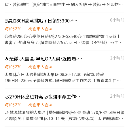
820-827 加入我們，一起輕鬆完成工作！
貨、裝箱離店（賣家到店大量寄件 → 刷入系統 → 裝箱 → 列印物流
箱單並貼上 → 搬運堆疊）；其餘依主管交辦事項（如商品上架、協
助取貨、門市清潔等）。 - 📍 蘆竹大有－寄件店 桃園市蘆竹區大有
長期280H高薪挑戰✈️日領$3300不押薪💥不扣手續費💥航空物流🪧加班多多
6小時前
街25號1樓 早班｜12:30－16:30 午班｜16:30－20:30 夜班｜20:30
－00:30 📍 大園田心－寄件店 桃園市大園區大觀路428號1樓 午班｜
時薪$270
桃園市大園區
15:00－19:00 晚班｜18:30－22:30 夜班｜20:00－00:00 📍 大園民
💥高薪280💥 💥常態日薪約$2750~$3540💥 🙋‍♂️需搬重物🙋‍♂️ 📣線上
權－寄件店 桃園市大園區民權路5之1號1樓 午班｜15:00－19:00 晚
書審 👉加班多多 👉超高時薪275 👉可日、週領（不押薪） ⊷工作
班｜18:30－22:30 夜班｜20:00－00:00 📍 蘆竹南六－寄件店 桃園
地點 ⊷：大園遠雄航空自由貿易港區 ✰⋆｡:･*☽:･⋆｡時段選擇✰⋆｡:･
市蘆竹區南山路一段418號1、2樓 早班｜12:30－16:30 午班｜
*☽:･⋆｡ 🍀搬貨/打盤/疊貨/封膠膜 出口•固休日.一 • 09:00 - 21:00
🌟急徵-大園區-早班OP人員/近機場-華儲內
3小時前
16:30－20:30 夜班｜20:30－00:30 📍 蘆竹南興－寄件店 桃園市蘆
$270 • 16:30 - 04:30 $275 • 17:00 - 05:30 $275 • 18:30 - 06:30
竹區南山路二段470巷15號1樓 早班｜12:30－16:30 午班｜16:30－
$275 • 21:30 - 09:30 $275 (8/1起晚班時薪改成$280) 🥇每月評比
時薪$230
桃園市大園區
20:30 夜班｜20:30－00:30 📍 蘆竹福祿－智取店 桃園市蘆竹區福祿
可達 $295 🍀拆貨/理貨/搬重 進口•排休 • 06:00 - 17:00 $250 •
🌟周休六日 🌟長期職缺 🌟早班:08:30-17:30 💰薪資: 時薪
一街52號地下一樓 晚班｜18:00－22:00
13:30 - 04:30 $260 • 17:00 - 06:00 $270 🍀整理小貨/推大盤/掀網
196+34=230元 💰領薪方式 : 隔日匯款 ✅工作內容: 1.負責進出口報
子 放行•排休 • 06:00 - 18:00 $230 • 18:00 - 06:00 $240 🍀搬貨/
關通關作業 2.報關文件繕打與製作 3.客戶聯繫與溝通 4.主管交辦事
築打貨物協助通關 機放•排休 • 14:30 - 23:00 $250 ※ 每日工時約
項 5.過去有相關整理單據經驗者尤佳 ✅工作地點:桃園市大園區航勤
🌙270H休息也計薪🌙夜貓本命工作✈️桃園機場航勤夜班
2小時前
10-12H ‼️需配合加班 🅻🅸🅽🅴: 0906163268 曾小姐
北路10之1號
時薪$270
桃園市大園區
🌙 越晚越清醒的人集合 | 機場航勤夜班✈️ 🩷 夜班 270/H 🩷 可隔日領
／週領 免手續費 🩷 排休 10–11 天（夜貓也要休息） 🧹 內艙清潔｜
清潔客艙內部｜ ⊷ 22:30－06:30｜270/H 🚦 巡邊人員｜機場跑道聯