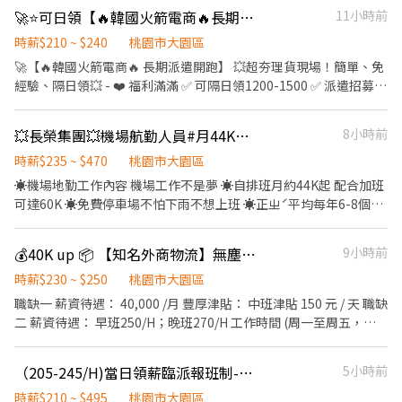
絡.跑到指揮人、車、飛機.對講機使用以及手勢指揮｜ ⊷06:00-
🚀⭐️可日領【🔥韓國火箭電商🔥長期派遣開跑】簡單理貨員【免經驗/免加班/可日領/家人朋友都歡迎/立即上工】❤️
11小時前
14:30 ｜須輪午班(不含加班40,000) ⊷14:30-22:30 ｜須輪早班(不
含加班40,000) ⊷22:30-06:30 ｜須輪午班(不含加班45,000) 📍 大園
時薪$210 ~ $240
桃園市大園區
航勤南路 📲 ：0906-163-268 曾曾
🚀【🔥韓國火箭電商🔥 長期派遣開跑】 💥超夯理貨現場！簡單、免
經驗、隔日領💥 - ❤️ 福利滿滿 ✅ 可隔日領1200-1500 ✅ 派遣招募
免經驗都OK ✅ 免加班可 快速上工 ✅ 8H排休八天 ✅ 免費交通車（大
桃園／新北／新竹） 👉 路線查詢：https://reurl.cc/rErN4Z 📍 工
💥長榮集團💥機場航勤人員#月44K起🌟可自排班🌟免費供餐+免費汽車位🌟歡迎學生
8小時前
作地點 Tao1倉｜大園建國路 Tao3倉｜大園中山南路 Tao5倉｜桃
園觀音區寶倉街 Tao17倉｜桃園市大園區開和路 - 📦 工作內容超輕
時薪$235 ~ $470
桃園市大園區
鬆： 貼標、刷條碼、裝箱、理貨 💰 薪資待遇： 🕗【日班】08:00–
☀️機場地勤工作內容 機場工作不是夢 ☀️自排班月約44K起 配合加班
17:00｜時薪$210｜月約 $36,960 🌙【晚班】18:00–03:00｜時薪
可達60K ☀️免費停車場不怕下雨不想上班 ☀️正ㄓˊ平均每年6-8個月
$240｜月約 $42,240 (以上薪資含津貼 不含加班) - ➖➖『快速報名』
年終分紅獎金 工作地址:桃園市大園區航站北路608號(開車至公司免
➖➖ ✏️【L!NE好友】➜ @367zelag ✏️【L!NE連結】➜
費停車場) 因航空地復禁止機車,請開車或者搭乘交通車 工作內容 : 1.
💰40K up 📦 【知名外商物流】無塵室技術人員
9小時前
https://lin.ee/16HRBbf ✏️【電洽】➜ 0965-031660 洪小姐
飛機內外部深度清潔 2.機艙清潔、置換椅套、椅枕、廁所、廚房、
地板等清潔 3.行李櫃、組員休息室、空中廚房等清潔 4.偶爾會接觸
時薪$230 ~ $250
桃園市大園區
有機溶劑(公司都會提供手套) 5.支援清艙課作業內容(支援前都會有
職缺一 薪資待遇： 40,000 /月 豐厚津貼： 中班津貼 150 元 / 天 職缺
教育訓練) 6.主管交辦事項 ❤️上班時間:06:00~15:00(中午休息一小
二 薪資待遇： 早班250/H；晚班270/H 工作時間 (周一至周五，固
時,每兩小時休息15分鐘) ❤️休假方式:排休(7天內休2天)， ❤️薪 資:
定早/中班，周休二日，假日會依現場人力需求輪值加班) 1 早班
1/1起薪資調整為$235/H，每月績效獎金$3000元月收45K~60K ❤️
07:00-16:00 2 中班 15:00-24:00 (若人員需要學習或增進工作技能與
（205-245/H)當日領薪臨派報班制-大園退貨員
5小時前
午 餐:免費供餐(員工餐廳) 【報到須完成相關體檢,預留2-3周完成新
配合人力需求時，公司可能會有調動班別與加班安排) 工作職責與條
人報到】 - 【超優福利】 ❤工作簡單/免經驗免學歷 ❤中午免費供應
件要求 📝 核心內容： ．無塵室作業（流程清楚、環境單純） ．半
時薪$210 ~ $495
桃園市大園區