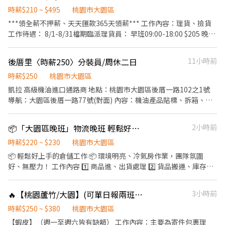
截圖 以便專員快速替你登記報班🙏 1對1專人為您服務😁 真心不騙
工作比例不一定 2.要知道如何電腦操作，基本Excel (重複值、
💵 薪資：時薪 210元 ｜ 可日領、周領！ 🌙｜固定夜班：20:30-5:30
時薪$210 ~ $495
桃園市大園區
⭕️免費諮詢 ❌無收取仲介費
SUM、IF)比對加減要會 【工作時間】: 日班：08:00~17:00 晚班：
💵 薪資：時薪 210元+夜班津貼450/天 🕛 休息時間： 日班用餐時
***領全薪不押薪、天天匯款365天領薪*** 工作內容：理貨、撿貨
18:00~03:00 【是否須配合加班】:視訂單(基本上不太需要、可不加
間：11:30 - 12:30 間休時間：10:00 - 10:15 / 15:00 - 15:15（兩次各
工作待遇： 8/1-8/31檔期臨派理貨員： 早班09:00-18:00 $205 晚班
班) 【休假制度】: 排休制 【勞健保.勞退.團保】：有 【 工作特色 】:
15分鐘，適度充能！） - 夜班用餐時間：00:00-01 :00 間休時間：
15:00-00:00 $225 大夜00:00-09:00 $240 晚八20:00-00:00 $220 工
1.廠區有工業大電風扇，環境不悶熱 2.超過20條路線的交通車，上
22 :00 22 :15 、/03 :00 03 :15 - ▶▶【 員工專屬福利】◀◀ 🛡️ ｜安
作地點：桃園市大園區建國路102號 領薪方式：當日領(下班回報領
班距離的問題也幫你排除了 3.免費供餐、不定期獎金加碼獎金專案
後厝里〈時薪250〉分裝員/周休二日
11小時前
心保障：勞保、勞退6%、團保通通有，上工最放心！ ❄️ ｜舒適環
薪)、周領(隔周三) 用餐：代訂便當、自理(有冰箱、微波爐、外出用
4.廠區免費機車停車 【工作要求】: 需能搬重(大約5KG上下)、接受
境：全廠房 空調開放，工作依然清爽舒適！ 🍱 ｜好康福利：廠區
時薪$250
餐) 聯絡方式： 手機：0903385108 李先生 賴： 0903385108
桃園市大園區
走動式久站 【工作地點】: 17倉.桃園市大園區開和路
提供供餐，幫你省下每天的伙食費！ 🛵 ｜通勤免煩惱：提供 免費機
凱拉 高級機油進口通路商 地點：桃園市大園區後厝一路102之1號
車停車位，上班通勤超便利！ 💰 ｜發薪彈性：每月5號發薪，急用
導航：大園區後厝一路77號(對面) 內容：機油產品貼標、拆箱、分
錢還能申請 「日領、周領」 喔！ - ▶▶【 快速聯絡報名 】◀◀ 心
裝、加工、包裝 條件：久站、走動、搬重、沒有間休喝水上廁所要
動不如馬上行動！好職缺不等人！快找姍姍報名！ 🙋🏼‍♀️ 服務專員：
講 時間08:30-17:30 用餐：用餐自理(中午用餐1H，間休彈性依狀
姍姍 💚 官方 L.I.N.E.：@062mcqyr（搜尋時記得加上@唷！） 🔗
📦「大園區晚班」物流晚班 輕鬆好上手冷氣房倉儲工作 📦
2小時前
況) 休假：週休二日 薪資：250/時，可領4.4萬起 發薪：10號發薪
線上直達傳送門：https://lin.ee/nx5SzbK
(可週借支)
時薪$220 ~ $230
桃園市大園區
📦 輕鬆好上手的倉儲工作 📦 環境明亮、冷氣房作業，團隊氛圍
好、無壓力！ 工作內容 1️⃣ 商品進、出貨處理 2️⃣ 貨品搬運、庫存管
理、儲區揀貨 3️⃣ 商品貼標、重整與包裝 4️⃣ 配合現場人員分工調度
✨ 簡單易學，新手也能快速上手 ✨ 固定班別 & 固定工時，生活有規
🔥【桃園蘆竹/大園】(可單日報兩班)250/時小幫手(可日領/週領) #快速上工
3小時前
律 ✨ 冷氣房作業，工作舒適不流汗 ✨ 團隊合作完成任務，氛圍融洽
無壓力 上班時間 🗓 週一至週五 📅 見紅休假（國定假日放假） ⏰ 固
時薪$250 ~ $380
桃園市大園區
定班別固定工時 💰可隔日結 週結 月結 📞 歡迎來電了解更多：0915-
【蝦皮】（週一至週六皆有缺額） 工作內容：主要為寄件包裹理