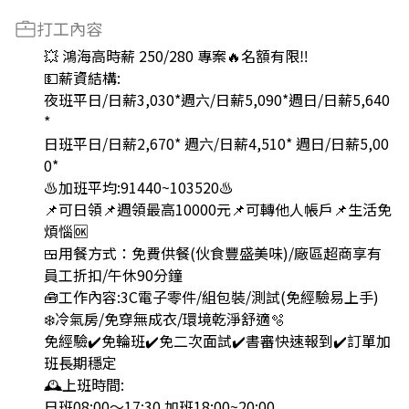
打工內容
💥 鴻海高時薪 250/280 專案🔥名額有限‼️
💵薪資結構:
夜班平日/日薪3,030*週六/日薪5,090*週日/日薪5,640
*
日班平日/日薪2,670* 週六/日薪4,510* 週日/日薪5,00
0*
♨️加班平均:91440~103520♨️
📌可日領📌週領最高10000元📌可轉他人帳戶📌生活免
煩惱🆗
🍱用餐方式：免費供餐(伙食豐盛美味)/廠區超商享有
員工折扣/午休90分鐘
🧰工作內容:3C電子零件/組包裝/測試(免經驗易上手)
❄️冷氣房/免穿無成衣/環境乾淨舒適🫧
免經驗✔️免輪班✔️免二次面試✔️書審快速報到✔️訂單加
班長期穩定
🕰️上班時間:
日班08:00～17:30 加班18:00~20:00