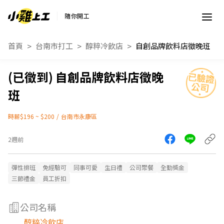
隨你開工
首頁
台南市打工
醇粹冷飲店
自創品牌飲料店徵晚班
自創品牌飲料店徵晚
班
時薪$196 ~ $200
/
台南市永康區
2週前
彈性排班
免經驗可
同事可愛
生日禮
公司聚餐
全勤獎金
三節禮金
員工折扣
公司名稱
醇粹冷飲店