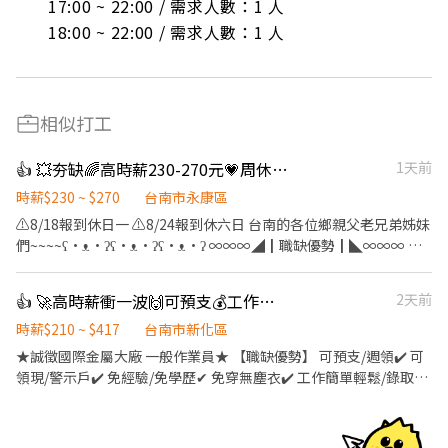
17:00 ~ 22:00 / 需求人數：1 人

18:00 ~ 22:00 / 需求人數：1 人
相似打工
👍 💥夯缺🌈高時薪230-270元💗周休二日見紅休💰餐費津貼✔️三節獎金✔️免費交通車
1天前
時薪$230 ~ $270
台南市永康區
⚠️8/18報到休日一 ⚠️8/24報到休六日 台南的各位鄉親父老兄弟姊妹
們~~~~ʕ•ᴥ•ʔʕ•ᴥ•ʔʕ•ᴥ•ʔ ∞∞∞◢┃職缺優勢┃◣∞∞∞ 😁
【安心上工】➟享有勞健保.團保 👛【超省荷包】➟提供免費交通
車、餐費津貼85元 💰➟提供預支薪水，警示戶可協調 ∞∞∞◢┃職
👍 🚀高時薪衝一波🙌可預支💰工作簡單/班別任選🌟立即上班✅
2天前
缺介紹┃◣∞∞∞ 📍工作地點:台南市新市區堤塘港路.號 💼工作內
容: ▶️GPS(定位系統)及通訊產品 產品組裝、包裝與測試 生產線SMT
時薪$210 ~ $417
台南市新化區
機台操作 ⏰上班時間: ⛅日班：08:00-17:00，加班17:30-19:30 (加
★誠徵國際金屬大廠 一般作業員★ 【職缺優勢】 可預支/週領✔️ 可
班費另計)。薪資：時薪230元【休假制度】：週休六日 🌜夜班：
領現/警示戶✔️ 免經驗/免學歷✔ 免穿無塵衣✔️ 工作簡單輕鬆/錄取率
20:00-05:00，加班05:30-07:30 (加班費另計)。薪資：時薪270元
高✔ 新廠區/環境好✔️ 轉正機率高✔️ 不強迫彈性加班✔️ 【工作內
【休假制度】：週休六日 休息時間：中午休息40分鐘，上下午各休
容】 ✅金屬零件檢驗 ✅鎖螺絲 ✅表面加工 ✅處理相關製程 （會依能
息10分鐘 ※【需配合產線加班】 ∞∞∞◢┃詢問預約┃◣∞∞∞ ✅
力分配部門） 【工作地點】新化區（靠近老街） 💰【薪資】 早