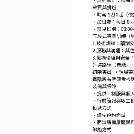
•無經驗可：帶薪
薪資與排班
•時薪 $210起
•加班費：每日 8 小
•常見班別：08:00
三段式專業訓練（
1.技術訓練：藥劑
2.服務與溝通：與
3.職場倫理與安全
升遷路徑（看能力
初階專員 → 現場
每階段有明確考核
裝備與保障
•提供：制服與個
•行前簡報與收工
投遞方式
•請先預約面試
•面試請備履歷與
聯絡方式