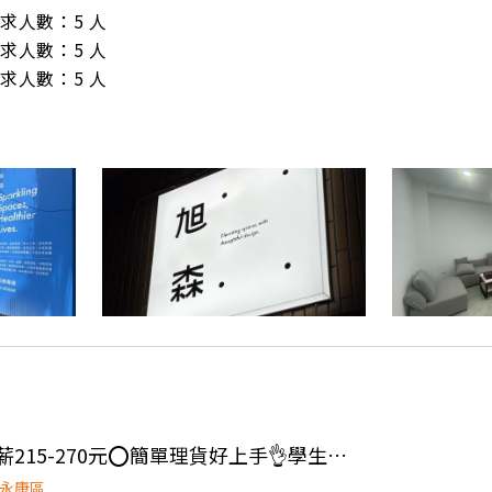
/ 需求人數：5 人

/ 需求人數：5 人

/ 需求人數：5 人
👍 📢永康夯缺💵高時薪215-270元⭕簡單理貨好上手👌學生可💯可視訊面試(J-蝦)
永康區