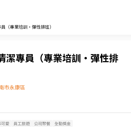
專員（專業培訓・彈性排班）
清潔專員（專業培訓・彈性排
南市永康區
事可愛
員工旅遊
公司聚餐
全勤獎金