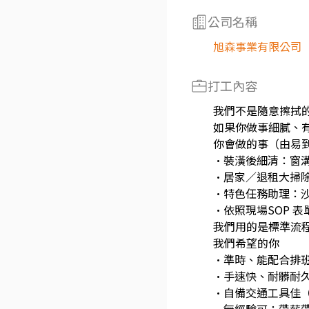
公司名稱
旭森事業有限公司
打工內容
我們不是隨意擦拭的
如果你做事細膩、
你會做的事（由易
•裝潢後細清：窗
•居家／退租大掃
•特色任務助理：
•依照現場SOP 
我們用的是標準流
我們希望的你
•準時、能配合排
•手速快、耐髒耐
•自備交通工具佳