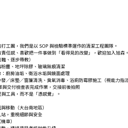
打工團，我們是以 SOP 與檢驗標準運作的清潔工程團隊。
有責任感、喜歡把一件事做到「看得見的改變」，歡迎加入旭森
到難、逐步帶教）
溝粉塵、地坪除膠、玻璃無痕清潔
除：廚房油垢、衛浴水垢與鏡面處理
沙發／床墊／窗簾清洗、臭氧消毒、浴廁防霉膠施工（視能力指
表單與交付檢查表完成作業，交接前後拍照
程與工具，而不是「憑感覺」。
班與移動（大台南地區）
久站，重視細節與安全
（機車）