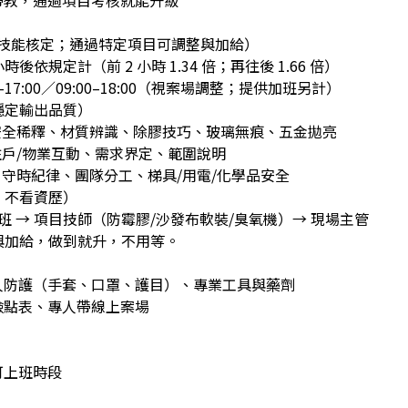
帶教，通過項目考核就能升級
（依技能核定；通過特定項目可調整與加給）
時後依規定計（前 2 小時 1.34 倍；再往後 1.66 倍）
–17:00／09:00–18:00（視案場調整；提供加班另計）
穩定輸出品質）
安全稀釋、材質辨識、除膠技巧、玻璃無痕、五金拋亮
住戶/物業互動、需求界定、範圍說明
：守時紀律、團隊分工、梯具/用電/化學品安全
，不看資歷）
帶班 → 項目技師（防霉膠/沙發布軟裝/臭氧機）→ 現場主管
與加給，做到就升，不用等。
人防護（手套、口罩、護目）、專業工具與藥劑
檢點表、專人帶線上案場
可上班時段