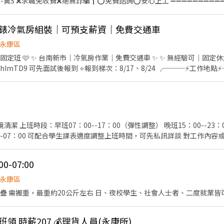
553-黃S ❌求職免收費❌絕無詐騙┃⭕️免費諮詢⭕️安心上工 ➖➖➖➖➖➖➖➖➖➖
4/H ➜最高可領【$62,000】 ✅加班：休假加班8H$308~384/H ➜最高可
程及系統操作 ✅ 享年終獎金及年度調薪機會 ✅ 適合細心、具溝通協調能力者 📍【工
▃▃ ▶️薪水：8H未加班$250/H ➜未加班$44,000 ✴️加班：延時加班3H$335~
理及
假加班8H$335~417/H ➜最高可領【$80,000】 ▬▬▬▬▬▬【應徵找
手錶冷氣房組裝｜可預支薪資｜免費交通車
進度 處理運輸異常事件 系統設定及相關操作 統整、記錄運輸車趟資訊 
07-842 張先生預約(未接聽請傳簡訊姓名+電話+職缺名稱) ☎️ 加入【賴:@4
電腦操作能力，並能處理車趟調度及突發狀況。 💰【薪資待遇】 時薪 $210～$280 ※ 實
永康區
 親洽台南市永康區永大路3段249號應徵找張先生
及個人績效評定 年度調薪：依公司年度
定班 🩷 ✨ 台南新市｜冷氣房作業｜免費交通車 ✨ ✨ 無經驗可｜固定休六日｜
⚡工作地點⚡───╮ 台南市新市區提塘
 簡易機台操作 ✔ 全程冷氣房工作，環境
00 💰 時薪 $230 💵 月約 $40,480～
💫💫💫員工福利💫💫💫 ✅ 固定班別，不輪班 ✅ 休假制度：週一~五
、勞退、團保 完整保障 ✅ 三節禮金：端午、中秋、生日，每次 $600 
免費停車場，機車族方便停車 ✅ 可預支薪資 ✅ 免費交通車 ✅ 員工餐廳用餐 ╭────⚡應
試： 應徵預約請點選加入➡️ https://lin.ee/UhImTD9 • 📞 電話： 09
efb
-07:00
永康區
疊 需搬重，最重約20公斤左右 日、夜校學生、社會人士者、二度就業皆
領 時薪207 💰理貨人員(永康所)