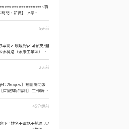
⚯⚯⚯⚯⚯⚯⚯⚯⚯⚯⚯ ⚡職
大夜:22:00-07:00、時薪
5天前
e/TuSzLpe (加入後請傳: 職
2天前
 ❄賴：@200ijkks（記得加@
422koqcw】截圖詢問張
08:30～17:30 午休
 ✅【首誠獨家福利】 工作簡單
每月享有週借支、月借支服務
經驗、免學歷、接受現場機台運
45分鐘前
6％ ⭕️[休假]➜ 週休二日
：08:00 ~ 17:00
【$57,000】 ✅加班：休假加
訊留下 ⌜姓名✚電話✚地區⌟♡
0/H ➜未加班$40,480 ✴️