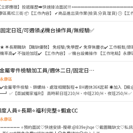
按下【立即應徵】投遞履歷➡快速接洽面試!!! ⚯⚯⚯⚯⚯⚯⚯⚯⚯⚯⚯⚯⚯⚯⚯⚯⚯⚯
元(檔期津貼15元/時) 📌晚五:17:00-02:00、時薪215元(檔期津貼25元/時) 
案💰固定日班/可週領💰機台操作員/無經驗✅
❤️‍加賴詢問:搜尋帳號@547qfznf（記得加＠） ❤️‍點擊加入:https://lin.e
️ 工作輕鬆/錄取率高✔ 環境好✔️ 可預支/週
】 ✅機台設備操作 【工作地點】永康區永科路（永康工業區） 💰
👍 高時薪250/H/新化金屬零件檢驗加工員/週休二日/固定日夜班/可週領
或週領服務，月底不怕荷包乾💰 🌟提供領現金服務，警示戶再
永康區
話：0983400108（電話不能加賴） ❄電子郵件：yu6012@shoucheng.tw
️金屬零件檢驗、鎖螺絲、處理相關製程➜ 8H週休36K起薪 ☀️加入【賴:@
AM10:00～PM17:00 ❄親洽：台南市永康區永大路三段249號 ❄營業時間：
┛ ✅【首誠獨家福利】 高時薪日班210/H、中班230/H、夜班250/H
取任何費用😊》
✅【首誠獨家福利】 員工汽機車停車場、員工餐廳 ✅【首誠獨家福利】 
大德路(鄰近新化老街) ▃▃▃▼ 職缺重點 ▼▃▃▃ ⭕️[條件]➜ 免
度人員⭐長期⭐福利完整⭐蝦倉CC
大需加班、久站、長時間搬重 ⭕️[福利]➜ 三節禮盒、享勞保、健保、團保、勞退
 金屬零件鎖螺絲、表面加工、處理相關製程、產品檢驗 ⭕️[8H制週休] ▃▃▃⚡日班
永康區
10/H ➜未加班$36,960 ✴️加班：延時加班3H$281~350/H ➜最高可領
➖➖➖➖➖➖ ⭐預約面試♡快速安排-搜尋:@839ejhqe ♡截圖職缺文♡私
領【$67,000】 ▃▃▃⚡晚班：17:00 ~ 01:30 ⚡▃▃▃ ▶️薪水：8H未加班$23