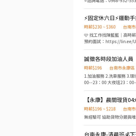
⭐諮詢電話：0968-932-
加班：延時加班3H$308~38
政與車輛調度作業 ✅ 完整工作流
班：23:30 ~ 08:00 ⚡▃
南市永康區蔦松三街0000號 ⏰【上班時間】 ☀️ 早班｜08:30－17:30 🌙 夜班｜00:00－09:00 💼【工作內容】 協助物流士管
【$67,000】 ✅加班：休
⚡固定休六日⚡運動
碼頭相關業務 監控運輸車趟
▬▬▬▬▬▬ ☎️ 0983-4
派 其他日常行政作業 📌 工作需具備基本
時薪$230 ~ $360
台南市
作其實可以很快很簡單 ☎️
際薪資依班別、經驗及面試條件核定。 🎁【工作福利】 年終獎金：依公司年度營運狀況
🩷 找工作找陳藍藍｜高時薪固
營運狀況及個人績效評估
預約面試：https://lin.ee/UhImTD9 可先面試後報到 ⭐報到梯次：8/17、8/24 ╭───
港路 ╰─────────────╯ ⚡工作內容 ✔ GPS通訊產品組裝／包裝／測試 ✔
舒適不悶熱 ✔ 無經驗可，新手有專人教學！ ⚡工作時間+薪資 ☀ 日班｜08:00－17:
誠徵各時段加油人員
$54,500（含加班） 🌙 夜班｜20:00－05:00 💰 時薪 $270 💵 月約 $47,520～$64,000（含加班） 🍴 餐費補貼：每日 $85 加班滿2
小時再+$85 🚌 免費交通車🚌 ➊ 北區安南線： 北區和緯路 → 北區大興街 → 安南安吉路一段 ➋ 台南大橋線： 安平府前路二段 →
時薪$196
台南市永康區
中西中山路 → 永康中山南路 → 永康中華路 → 永康中正北路 
1.加油服務 2.洗車服務 3.環境清潔 上班時段：早班07：00--17：00（彈性調整） 晚班15：00--23：00（彈性調整） 晚班17：
上班，固定休六日 ✅ 勞健保
00--23：00 大夜班23：00--07：00 可配合學生課表適度調整上班時間，可先私訊詳談 對工作內容或時間有疑問可直接私訊或撥
每人獎金 $500（無上限） ✅ 
打電話詢問 謝謝！
⚡────╮ 聯絡 陳小姐✨ 預約面
𝐋𝐈𝐍𝐄： 搜尋帳號 @252fm
【永康】晨間理貨04:00
時薪$196 ~ $218
台南市
無經驗可 協助貨物分類與堆
台南永康-清晨班💰下班