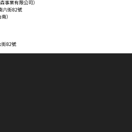
61（旭森事業有限公司）
南六街82號
台南）
街82號