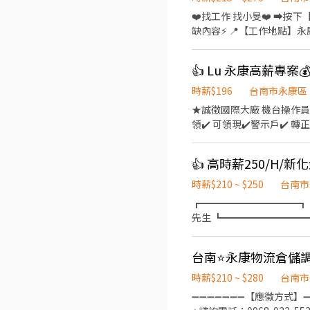
❤️‍找工作 找小旻❤️‍ ➡
缺內容⚡ 📍【工作地點】永康區蔦松三街 📦【工作內容】 ✔商品進出貨作業(檢貨.分貨.理貨) 🕒【工作時間、薪資】 📌早
七:07:00-16:00、時薪200
230元(檔期津貼40元/時) 📌休假制度:月排休 🎁【福利】 🎉不定時檔期津貼 🎉可預支薪水/隔日領 ✨ෆෆෆෆෆෆ📞應徵看這裡📞
👍 Lu 永康高薪專
ෆෆෆෆෆෆ✨ ❤️‍服務專員:小旻 
缺截圖+姓名+電話)
時薪$196
台南市永康區
★誠徵國際大廠 機台操作員★ 🌟長期職缺 【職缺優勢】 免經驗/免學歷✔ 免穿無塵衣✔
領✔️ 可領現✔️警示戶✔️ 轉正機率高✔️ 不強迫加班✔️ 【工作內容
【薪資】ㄩㄝˋ38K～55K ⏰【工作時間與休息時間】 固定早班 ➡️08:00～17:10 （每2小時休息10分鐘） 🌟午休時間12:10-13:00
💗公司好康報💗 【休假】週休六日、見紅休 【基本福利】勞健保、勞退6％ 、團保 【首誠獨享】三節（生日、端午、中秋）預
支、週領 【伙食】補助供餐 【工作環境】免穿無塵衣 🌟提供借支
也不用怕 ⋆⁺₊⋆ 心動不如馬上行動⋆⁺₊ 🔥立即卡位 名額有限 ⋆⁺₊⋆ 尋找合適喜歡的工作歡迎洽詢—汝汝☺️ ☎️市內電話：06-
時薪$210 ~ $250
台南市
2040501 #20 ☎️手機電
┏━━━━━━━━━━┓ ✔
喔） ❄面試時間：週一～週五 
先生 ┗━━━━━━━━━━
12:00～13:00 🌟《不收
不複雜、輕鬆簡單好上手 
✅【工作地點】 台南市新化區
台南⭐永康物流倉儲調
轉聲音 ⭕️[配合]➜ 訂單
(需配合加班) ⭕️[內容]➜
時薪$210 ~ $280
台南市
⚡▃▃▃ ▶️薪水：8H未加班$2
➖➖➖➖➖➖➖【應徵方式】➖
班8H$281~350/H ➜最高可