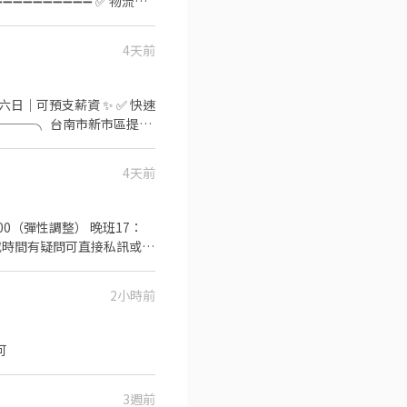
➖➖➖➖➖➖➖➖➖ ✅ 物流行
領【$74,000】 ▃▃▃⚡大夜
作地點】 台
417/H ➜最高可領
張先生，工作馬上來】
4天前
管理物流供應商及協助車輛調
22koqcw】截圖詢問，找工
可預支薪資 ✨ ✅ 快速
4天前
✅ 介紹獎金：推薦朋友上班，
徵方式
11-563-123 • 📲
2小時前
可
3週前