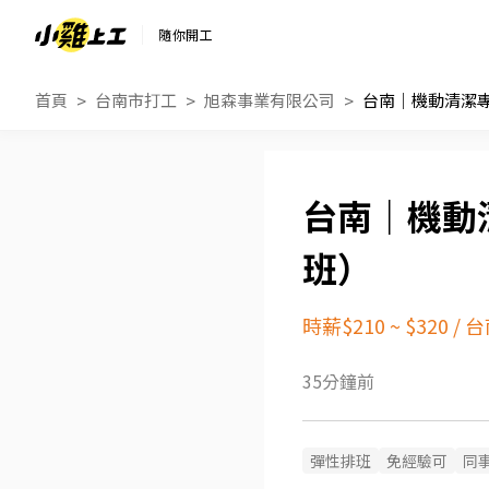
隨你開工
首頁
台南市打工
旭森事業有限公司
台南｜機動清潔
台南｜機動
班）
時薪$210 ~ $320
/
台
35分鐘前
彈性排班
免經驗可
同