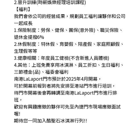
2.晉升訓練(時薪娛樂經理培訓課程)
【福利】
我們會依公司的經營成果，規劃員工福利讓夥伴和公司
一起成長
1.保險制度：勞保、健保、團保(意外險)、職災保險、
退休金提撥6%
2.休假制度：特休假、育嬰假、陪產假、家庭照顧假、
生理假等等
3.健康相關：年度員工健檢(不含新進人員體檢)
4.其他：上班免費享用冰淇淋、員工折扣、生日福利、
三節禮金(品)、福委會福利
南港LaLaport門市預計於2025年4月開幕，
可於開幕前報到者將先安排至港站門市進行培訓，
待門市開幕後會再轉調至南港LaLaport門市進行排
班，
歡迎有興趣應徵的夥伴可先至內捷門市現場應徵面試
喔!
期待您一同加入酷聖石冰淇淋行列!!