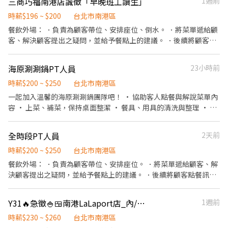
三商巧福南港店誠徵「早晚班工讀生」
1週前
變髒都可以再換新的 🍔國定假日ll薪資DOUBLE！雙倍薪水！做一
天抵兩天！ 🍔年度獎金ll把特休換成錢！做越久，領越多！ 🍔升遷
時薪$196 ~ $200
台北市南港區
制度ll上班表現優良可升遷為計時主管 🎈徵求時段參考(時間都可以
餐飲外場： ．負責為顧客帶位、安排座位、倒水。 ．將菜單遞給顧
面議喔)
客、解決顧客提出之疑問，並給予餐點上的建議。 ．後續將顧客點
餐訊息通知廚房做餐，或可進行簡易餐飲之料理，如：煮牛肉麵或
飯類產品 ．於顧客用餐完畢後，負責收拾碗盤與清理環境。 ．並負
海原涮涮鍋PT人員
23小時前
責結帳、收銀等工作。 餐飲內場： ．擔任廚師的助手，處理烹飪前
與烹飪中之準備工作與其他餐廳相關事務。 ．負責洗、剝、削、切
時薪$200 ~ $250
台北市南港區
各種食材。 ．負責清理工作環境、設備和餐具。 ．準備不同餐點所
一起加入溫馨的海原涮涮鍋團隊吧！ • 協助客人點餐與解說菜單內
需要的食材。 ．協助測量食材的容量與重量。 ．負責擺盤、打包外
容 • 上菜、補菜，保持桌面整潔 • 餐具、用具的清洗與整理 • 協
帶服務。
助環境清潔維持舒適氛圍 我們給你的： • 彈性輪班，排班自由又彈
性 • 供應員工餐，工作不怕餓肚子 • 團隊氣氛和樂，相互照顧 沒
全時段PT人員
2天前
經驗沒關係，歡迎你的第一份打工從我們開始！
時薪$200 ~ $250
台北市南港區
餐飲外場： ．負責為顧客帶位、安排座位。 ．將菜單遞給顧客、解
決顧客提出之疑問，並給予餐點上的建議。 ．後續將顧客點餐訊息
通知廚房做餐，或可進行簡易餐飲之料理。 ．於顧客用餐完畢後，
負責收拾碗盤與清理環境。 ．並負責結帳、收銀等工作。 餐飲內
Y31🔥急徵🍚🍱南港LaLaport店_內/外場計時人員【YAYOI彌生軒】
1週前
場： ．處理烹飪前準備工作與其他餐廳相關事務。 ．負責洗、剝、
削、切各種食材。 ．負責清理工作環境、設備和餐具。 ．準備不同
時薪$230 ~ $260
台北市南港區