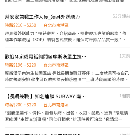
總工時達100小時以上發放500元或達150小時以上者發放1,000元。
場餐廚助手，排班方式採一頭班，工作內容如下： 1. 依照標準流程
✅一天中能排班最少4小時、每周最少須提供16-20小時排班。兩周
製作便當及餐點。 2. 食材清洗、備料及簡易烹調。 3. 餐點包裝、出
排班一次，可彈性調整。 ✅假日能排班的兼職人員
茶安安兼職工作人員_須具外送能力
53分鐘前
餐及品質確認。 4. 維持廚房環境清潔及器具整理。 5. 完成主管交辦
事項。
時薪$210 ~ $250
台北市南港區
須具備外送能力 * 接待顧客、介紹商品，提供親切專業的服務 * 依
標準作業流程（SOP）調製各式茶飲，確保每杯飲品品質一致 * 負
責煮茶、備料、原物料整理及庫存管理 * 協助櫃檯點餐、收銀及外
送訂單處理 * 維護店內環境、設備及工作區域整潔 * 與夥伴合作，
歡迎Mail或電話詢問🍔摩斯漢堡生技園區店歡迎學生、上班族、留學生、主婦。
1天前
共同維持門市營運順暢 我們希望你 * 喜歡與人互動，具服務熱忱。
* 做事細心、有責任感、願意學習 * 能配合排班
時薪$196 ~ $220
台北市南港區
摩斯漢堡南港生技園區店 尋找長期兼職好夥伴！ 二度就業可按自己
時間規劃安排 學生可以依照課表排班喔!!! **上班時段面試的時候都
可以面議** ✅上班地點：台北市南港區忠孝東路7段508之8號1F ✅
工作內容 （1）收銀：協助顧客點餐推薦餐點、製作飲品、送餐、
【長期兼職 】知名連鎖 SUBWAY 南港中信 - 早晚班
1週前
維護客席環境 （2）內場：製作餐點、油炸點心、洗菜、維護廚房
客席環境 (3)需定期維護環境整潔 分貨補貨等 ✅時薪：196-220起 ➠
時薪$200 ~ $220
台北市南港區
定期檢核，依能力調整薪資+$5/次 ➠23:00～06:00加發早夜津貼
*潛艇堡製作、備料、麵包烘烤、出餐、收銀、盤點、進貨 *環境清
+$45/時 ✅每月7號領薪水 （薪轉銀行為台新、中郵） ✅員工福利 🍔
潔維護 *主管交辦事項 *同仁好相處 *排班時數可洽談 *邀請您一同
半價餐飲ll超划算！ 🍔在職第二個月起，每月免費漢堡2個 🍔有勞健
加入我們!
保ll照政府規定走，每日薪資清清楚楚！ 🍔免費制服ll衣服變小變大