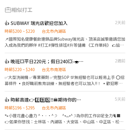
相似打工
👍 SUBWAY 瑞光店歡迎您加入
2天前
時薪$200 ~ $220
台北市內湖區
📌國際知名健康餐飲連鎖品牌Subway瑞光店、頂溪店誠摯邀請您加
入成為我們的夥伴 #打工#彈性排班#升等儲備 《工作單純》 🌮協助
顧客點餐、做餐點 💰盤點庫存、收銀結帳 ✨備食材、維持環境整潔
😃公司福利 ⭕️上班四小時，提供餐點 ⭕️提供工作制服 ⭕️可轉正、
👍 晚班💥平日220元；假日240💥-🍣SUSHIRO台北永春店🍣#待遇佳
2週前
儲備幹部 🚙上班地點，可多方選擇 我們有不同分店可滿足你的工作
需求！ 🕗多種不同時段，方便安排 ☝️歡迎二度就業或兼職斜槓 趕快
時薪$220 ~ $240
台北市南港區
與我們聯繫，期待你加入！
✅️大型洗碗機 ✅️專業藥劑 ✅️完整SOP 💯無經驗也可以輕易上手 ⭕招
募條件 ▪良好職前教育訓練，無經驗者也可以加入!!！ ▪歡迎寒暑
假打工、假日兼職、二度就業、外籍學生、實習簽約。 ▪彈性排
班：11:00~23:00(請於面試時與主管確認班表) ⭕工作內容 ▪內場
👍 時薪高達👉2️⃣9️⃣5️⃣‼️🍔期待你的「麥」力演出🍟餐飲服務員
5天前
餐具清洗、餐具收納、環境整理整頓、環境清潔 ⭕獎金福利 ▪生日
禮券 ▪不定期活動競賽獎金 ▪一年4次考核及調薪！！ ▪加班費5
時薪$196 ~ $295
台北市內湖區
分鐘為單位精準計算 ⭕企業魅力 ▪「以人為本」注重團隊合作及交
🐾小狸花盡心盡力 ^• ᵕ •^ ੭ ^⦁⩊⦁^ ੭為你的工作卯足全力🐈‍⬛
流，採納同仁的意見，提升參與感 ▪除學習到日本商業禮儀、衛生
👉如果你想找：士林區、內湖區、大安區、中山區、中正區、松山
知識及專業的烹飪技巧，還可接觸店鋪的經營管理，例如：成本控
區、信義區、文山區的職缺請繼續看下去 👉如果你有其他地區或其