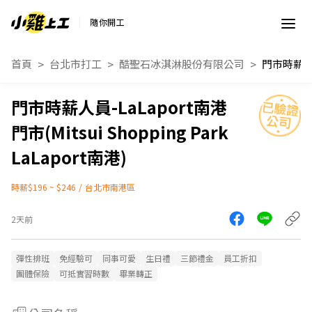
隨你開工
首頁
台北市打工
酷聖石冰淇淋股份有限公司
門市時薪人員-LaLaport南港
門市(Mitsui Shopping Park
LaLaport南港)
時薪$196 ~ $246
/
台北市南港區
2天前
彈性排班
免經驗可
同事可愛
生日禮
三節禮金
員工折扣
團體保險
可抵實習時數
畢業轉正