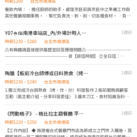
時薪$200
台北市南港區
東路五段162號 台北南京六店📍台北市松山區南京東路四段57號 👉
信義區 忠孝四店📍台北市信義區忠孝東路五段522號 台北101店📍
餐飲內場： ．擔任廚師的助手，處理烹飪前與烹飪中之準備工作與
台北市信義區市府路45號 台北夢廣場店📍台北市信義區松高路11號
其他餐廳相關事務。 ．幫忙負責洗、剝、削、切各種食材。 ．負責
👉文山區 台北興隆店📍台北市文山區興隆路三段54號 台北指南店
清理工作環境、設備和餐具。 ．準備不同餐點所需要的食材。 ．負
📍台北市文山區指南路二段67號 台北木新店📍台北市文山區木新路
責掃地、拖地、擦拭⋯⋯等等一些基本清掃工作
Y07🍚🍱南港車站店_內/外場計時人員【YAYOI彌生軒】
1週前
三段174號 台北動物園三店📍台北市文山區新光路二段30號 .˚⊹ ⁺‧
【超級亮點】 ‧⁺ ⊹˚. 💼 勞保・勞退・團保 ⛽ 汽機車油資補貼 🔧 汽
時薪$230 ~ $260
台北市南港區
機車修繕補貼 🤝 推薦好友獎金 $600/人 📆 國定假日上班享雙倍薪資
⚠️有興趣請直接提供履歷並回答應徵問題⚠️ ------------------------
💥 .˚⊹ ⁺‧ 【 想聯繫我】 ‧⁺ ⊹˚. ☝️ 點選【立即應徵】我會速度回覆
---------------------------------- 📆【排班時間】 ⏰全日班：
你！ ✌️ 或加入 🅻🅸🅽🅴：https://lin.ee/8rsUSDv 🤟 留言「姓名＋
10:00~22:00 (工時8Hr/天) ⏰早 班：10:00~ (當日最少4Hr) ⏰
電話＋截圖職缺」就能聯繫上～ 若想參考其他職缺，可以到我的
中/晚班：~22:00 (當日最少4Hr) ---------------------------------
Threads，看更多更多的職缺喔♬ My Threads：tsaipei_ruby
陶膳【板前冷台師傅或日料熟食（烤、炸、炒）廚師】
1週前
------------------------- 【工作內容】 💪🥤《外場服務》 1. 佈置及
https://reurl.cc/7b2vad 別害羞❌別害怕❌找工作聯繫我⭕
清理餐桌、安排座位、為顧客帶位 2. 答覆有關餐飲問題，必要時提
時薪$230 ~ $240
台北市南港區
供建議 3. 上水、上餐並提供有關用餐的服務 4. 收銀服務 5. 工作區域
1.獨立完成冷台與熟食（烤、炸、炒）料理製作 2.板前服務與顧客
和設備的清潔以及保養 🥦🥩《內場廚務》 1. 洗剝削切各種食材，烹
互動（能主動介紹、分享料理更佳） 3.基本刀工、食材知識及料理
飪前置備料作業 2. 各項定食及料理製作、出餐 3. 工作區域和設備的
專業
清潔以及保養 4. 訂貨、庫存控管學習 -------------------------------
《閃動格子》 - 格比拉主題餐廳 平日內場早班餐廚助手
1週前
---------------------------- ⭕️歡迎對餐飲服務有高度的熱忱，態度
積極認真的在校生加入，配合各大專院校學期、學年實習業務，可
時薪$220 ~ $250
台北市南港區
與學校簽訂相關合約。 ✅2026年1-2月、6-8月、12月期間限定特別
【工作內容】 ◆ 南港複合式餐廳門市店為新成立之門市 入職後，我
津貼！計時人員每小時薪資額外再加10元。 ✅每月工時達成獎勵，
們將提供一至二週的職前培訓練， 使您成為南港店的格比拉餐廳內