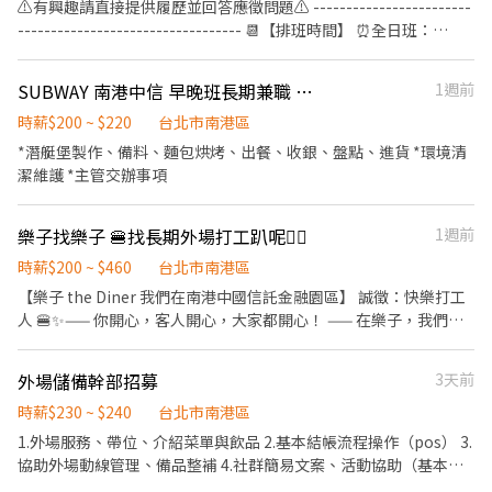
餐點所需要的食材。 ．協助測量食材的容量與重量。 ．負責擺盤、
⚠️有興趣請直接提供履歷並回答應徵問題⚠️ ------------------------
打包外帶服務。
---------------------------------- 📆【排班時間】 ⏰全日班：
10:00~22:00 (工時8Hr/天) ⏰早 班：10:00~ (當日最少4Hr) ⏰
中/晚班：~22:00 (當日最少4Hr) ---------------------------------
SUBWAY 南港中信 早晚班長期兼職 （無經驗可）- 8月中開幕
1週前
------------------------- 【工作內容】 💪🥤《外場服務》 1. 佈置及
清理餐桌、安排座位、為顧客帶位 2. 答覆有關餐飲問題，必要時提
時薪$200 ~ $220
台北市南港區
供建議 3. 上水、上餐並提供有關用餐的服務 4. 收銀服務 5. 工作區域
*潛艇堡製作、備料、麵包烘烤、出餐、收銀、盤點、進貨 *環境清
和設備的清潔以及保養 🥦🥩《內場廚務》 1. 洗剝削切各種食材，烹
潔維護 *主管交辦事項
飪前置備料作業 2. 各項定食及料理製作、出餐 3. 工作區域和設備的
清潔以及保養 4. 訂貨、庫存控管學習 -------------------------------
樂子找樂子 🍔找長期外場打工趴呢❤️‍🔥
1週前
---------------------------- ⭕️歡迎對餐飲服務有高度的熱忱，態度
積極認真的在校生加入，配合各大專院校學期、學年實習業務，可
時薪$200 ~ $460
台北市南港區
與學校簽訂相關合約。 ✅2026年1-2月、6-8月、12月期間限定特別
【樂子 the Diner 我們在南港中國信託金融園區】 誠徵：快樂打工
津貼！計時人員每小時薪資額外再加10元。 ✅每月工時達成獎勵，
人 🍔✨—— 你開心，客人開心，大家都開心！ —— 在樂子，我們不
總工時達100小時以上發放500元或達150小時以上者發放1,000元。
只提供道地的美式風味，更提供一個讓你成長、有高收入且排班彈
✅一天中能排班最少4小時、每周最少須提供16-20小時排班。兩周
性的環境！不管你是想穩定打拼，還是想兼顧課業，這裡都有你的
排班一次，可彈性調整。 ✅假日能排班的兼職人員
外場儲備幹部招募
3天前
位置。 💰 薪資與超強獎金制度 * 工讀時薪：$200-$460 (隨能力過站
調薪，你的努力薪水看得見！) * 服務表揚獎金：$2,000+ (你的專業
時薪$230 ~ $240
台北市南港區
值得額外肯定) * 夥伴推薦獎金：$2,000 (歡迎揪好朋友一起來快樂
1.外場服務、帶位、介紹菜單與飲品 2.基本結帳流程操作（pos） 3.
打工) * 員工獎助學金：$3,000 (給學生夥伴最實質的支持) * ⏰ 三大
協助外場動線管理、備品整補 4.社群簡易文案、活動協助（基本文
彈性班型（週週排班，生活隨你規劃） * 基本要求：每月實際工時
書能力佳者優先） 5.SOP執行與制度落實（幹部重要職責）