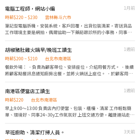
管及數據分析等專業知識 ▪升遷快速且制度完善，依努力及成果將
他職缺想參考，也可以私訊我唷 .˚⊹ ⁺‧ 【工作內容】 ‧⁺ ⊹˚. 🍎 顧
電腦工程師，網站小編
1月前
有升遷加薪的機會 ▪享有完善的福利制度，加班費為5分鐘為單位
客服務 🍌 炸物製餐 🍑 廚具、環境清潔維護 🫐 主管交辦事宜 🍉 內外
計算，重視員工的辛勤付出 ▪計畫拓展全台灣，讓更多人有機會品
場都會接觸唷 .˚⊹ ⁺‧ 【工作時間】 ‧⁺ ⊹˚. ☀️ 早班：07:00 - 14:00
時薪$220 ~ $230
雲林縣斗六市
嚐美味平價壽司，致力成為頂尖品牌 ⭕基本保障 ①加班費(以5分鐘
🌙 晚班：16:00 - 23:00 ⭐ 夜班：21:00 - 02:00 ⚠️每間店有缺的時段
筆記型電腦拆機，安裝系統，客戶回覆，出貨包裝清潔，寄送貨品
為單位計算) ②勞保、健保、意外險 ③每月提撥勞工退休新制6% ④
不同，應徵時請告知我要應徵哪一區或哪間店 .˚⊹ ⁺‧ 【薪資制度】
工作環境主要是網拍，偶爾協助一下藥局跟診所的小事務，同事跟
特休／年假按照勞基法規定 ⑤颱風天出勤津貼補助 ⑥員工店內用餐
‧⁺ ⊹˚. 💰 在上述時段內，時薪為 $ 225 ~ 240 🪙 若非以上時段，時
環境都很不錯，工作時間也很彈性，主要是想排班補足某些時段的
折扣 ⑦提供員工制服 ⑧任職一年後提供免費健檢
薪為 $ 196 💰 過00:00 + $ 55 夜班津貼 .˚⊹ ⁺‧ 【 休假制度】 ‧⁺ ⊹˚.
人力缺口，有興趣可以來問問應徵看看，要對電腦軟硬體熟悉，並
胡椒豬肚雞火鍋早/晚班工讀生
1週前
📌 採排休制（無固定休） 🗓️ 周一至週日皆需排班 🚫 周六、周日可
且會處理事務的 https://jiujistore.com/ 公司官網可以參考
排休不可固定休 .˚⊹ ⁺‧ 【上班地點】 ‧⁺ ⊹˚. 👉士林區 台北士林店
時薪$200 ~ $210
台北市南港區
📍台北市士林區中山北路五段602號 👉內湖區 台北西湖店📍台北市
餐飲外場： ．負責為顧客帶位、安排座位，介紹用餐方式。 ．後續
內湖區內湖路一段283號 台北舊宗二店📍台北市內湖區舊宗路一段
將顧客點餐訊息通知廚房出餐，並將火鍋送上座位。 ．於顧客用餐
275號 👉大安區 羅斯福店📍台北市大安區羅斯福路二段45號 台北麟
完畢後，負責收拾碗盤與清理環境。 ．並負責結帳、收銀等工作。
光店📍台北市大安區和平東路三段406巷8號 台北復興二店📍台北市
餐飲內場： ．協助廚房出餐、測量食材重量及擺菜盤。 ．負責洗、
大安區復興南路二段273號 台北光復店📍台北市大安區光復南路286
南港區便當店工讀生
1週前
剝、削、切各種食材。 ．負責清理工作環境、設備和餐具。 ．協助
號 👉中山區 台北長春店📍台北市中山區長春路172號 台北南京五店
測量食材的容量與重量。
時薪$220
台北市南港區
📍台北市中山區南京東路三段210之1號 👉中正區 林森二店📍台北
早上9:00～13:00 負責店內打便當、包裝、櫃檯、清潔 工作輕鬆簡
市中正區林森南路1號 台北濟南店📍台北市中正區濟南路二段66號
單、環境好、同事24~30y工作氣氛好 上班交通方便，離捷運站走路
台北館前店📍台北市中正區館前路8號 台北公園店📍台北市中正區
五分鐘到 福利超好 免費員工餐吃到飽、團體保險、全勤獎金 時薪：
公園路30-1號 台北南昌店📍台北市中正區南昌路一段149號 👉松山
220 歡迎你/妳的加入
區 台北民生店📍台北市松山區民生東路三段135號 台北民權店📍台
早班廚助、清潔打掃人員。
3天前
北市松山區民權東路三段128號 台北南京二店📍台北市松山區南京