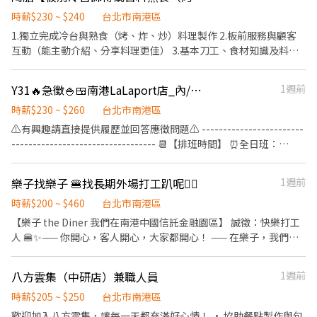
時請於主管確認排班時間） 【薪資福利】 1. 提供員工餐 2. 國定假日
任職一年後提供免費健檢
排休不可固定休 .˚⊹ ⁺‧ 【上班地點】 ‧⁺ ⊹˚. 👉士林區 台北士林店
雙倍薪 3. 提供優秀同仁績效獎金 4. 久任獎金 5. 生日禮卷 6. 滿年資
時薪$230 ~ $240
台北市南港區
📍台北市士林區中山北路五段602號 👉內湖區 台北西湖店📍台北市
享特休假 7.福委會福利補助 ★★多項福利歡迎您加入我們★★ 總是
1.獨立完成冷台與熟食（烤、炸、炒）料理製作 2.板前服務與顧客
內湖區內湖路一段283號 台北舊宗二店📍台北市內湖區舊宗路一段
提供好吃日式餐飲的公司 台灣東利多(丸亀製麵)
互動（能主動介紹、分享料理更佳） 3.基本刀工、食材知識及料理
275號 👉大安區 羅斯福店📍台北市大安區羅斯福路二段45號 台北麟
專業
光店📍台北市大安區和平東路三段406巷8號 台北復興二店📍台北市
大安區復興南路二段273號 台北光復店📍台北市大安區光復南路286
Y31🔥急徵🍚🍱南港LaLaport店_內/外場計時人員【YAYOI彌生軒】
1週前
號 👉中山區 台北長春店📍台北市中山區長春路172號 台北南京五店
時薪$230 ~ $260
台北市南港區
📍台北市中山區南京東路三段210之1號 👉中正區 林森二店📍台北
⚠️有興趣請直接提供履歷並回答應徵問題⚠️ ------------------------
市中正區林森南路1號 台北濟南店📍台北市中正區濟南路二段66號
---------------------------------- 📆【排班時間】 ⏰全日班：
台北館前店📍台北市中正區館前路8號 台北公園店📍台北市中正區
10:00~22:00 (工時8Hr/天) ⏰早 班：10:00~ (當日最少4Hr) ⏰
公園路30-1號 台北南昌店📍台北市中正區南昌路一段149號 👉松山
中/晚班：~22:00 (當日最少4Hr) ---------------------------------
區 台北民生店📍台北市松山區民生東路三段135號 台北民權店📍台
樂子找樂子 🍔找長期外場打工趴呢❤️‍🔥
1週前
------------------------- 【工作內容】 💪🥤《外場服務》 1. 佈置及
北市松山區民權東路三段128號 台北南京二店📍台北市松山區南京
清理餐桌、安排座位、為顧客帶位 2. 答覆有關餐飲問題，必要時提
時薪$200 ~ $460
台北市南港區
東路五段162號 台北南京六店📍台北市松山區南京東路四段57號 👉
供建議 3. 上水、上餐並提供有關用餐的服務 4. 收銀服務 5. 工作區域
信義區 忠孝四店📍台北市信義區忠孝東路五段522號 台北101店📍
【樂子 the Diner 我們在南港中國信託金融園區】 誠徵：快樂打工
和設備的清潔以及保養 🥦🥩《內場廚務》 1. 洗剝削切各種食材，烹
台北市信義區市府路45號 台北夢廣場店📍台北市信義區松高路11號
人 🍔✨—— 你開心，客人開心，大家都開心！ —— 在樂子，我們不
飪前置備料作業 2. 各項定食及料理製作、出餐 3. 工作區域和設備的
👉文山區 台北興隆店📍台北市文山區興隆路三段54號 台北指南店
只提供道地的美式風味，更提供一個讓你成長、有高收入且排班彈
清潔以及保養 4. 訂貨、庫存控管學習 -------------------------------
📍台北市文山區指南路二段67號 台北木新店📍台北市文山區木新路
性的環境！不管你是想穩定打拼，還是想兼顧課業，這裡都有你的
八方雲集（中研店）兼職人員
1週前
---------------------------- ⭕️歡迎對餐飲服務有高度的熱忱，態度
三段174號 台北動物園三店📍台北市文山區新光路二段30號 .˚⊹ ⁺‧
位置。 💰 薪資與超強獎金制度 * 工讀時薪：$200-$460 (隨能力過站
積極認真的在校生加入，配合各大專院校學期、學年實習業務，可
【超級亮點】 ‧⁺ ⊹˚. 💼 勞保・勞退・團保 ⛽ 汽機車油資補貼 🔧 汽
調薪，你的努力薪水看得見！) * 服務表揚獎金：$2,000+ (你的專業
時薪$205 ~ $250
台北市南港區
與學校簽訂相關合約。 ✅2026年1-2月、6-8月、12月期間限定特別
機車修繕補貼 🤝 推薦好友獎金 $600/人 📆 國定假日上班享雙倍薪資
值得額外肯定) * 夥伴推薦獎金：$2,000 (歡迎揪好朋友一起來快樂
歡迎加入八方雲集，讓每一天都充滿好心情！ • 協助餐點製作與包