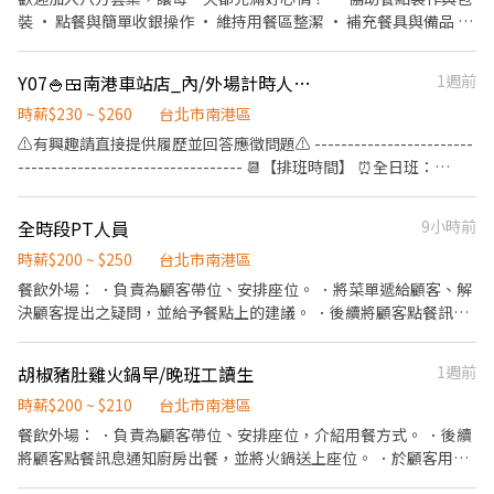
津貼！計時人員每小時薪資額外再加10元。 ✅每月工時達成獎勵，
💥 .˚⊹ ⁺‧ 【 想聯繫我】 ‧⁺ ⊹˚. ☝️ 點選【立即應徵】我會速度回覆
打工) * 員工獎助學金：$3,000 (給學生夥伴最實質的支持) * ⏰ 三大
裝 • 點餐與簡單收銀操作 • 維持用餐區整潔 • 補充餐具與備品 •
總工時達100小時以上發放500元或達150小時以上者發放1,000元。
你！ ✌️ 或加入 🅻🅸🅽🅴：https://lin.ee/8rsUSDv 🤟 留言「姓名＋
彈性班型（週週排班，生活隨你規劃） * 基本要求：每月實際工時
彈性排班，課業兼顧沒煩惱 • 員工餐點優惠，吃飽飽再上工 • 活
✅一天中能排班最少4小時、每周最少須提供16-20小時排班。兩周
電話＋截圖職缺」就能聯繫上～ 若想參考其他職缺，可以到我的
需達 60 小時 以上。 * 配合提醒：餐飲業特殊節假日(如跨年、連假
力團隊氣氛，大家都超友善 沒經驗也不怕，開心來嘗試就對囉！
排班一次，可彈性調整。 ✅假日能排班的兼職人員
Threads，看更多更多的職缺喔♬ My Threads：tsaipei_ruby
Y07🍚🍱南港車站店_內/外場計時人員【YAYOI彌生軒】
1週前
等)需配合排班與輪班。 1. 【長期穩定型】：平日 3 天以上+假日 1
https://reurl.cc/7b2vad 別害羞❌別害怕❌找工作聯繫我⭕
天。 2. 【假日戰神型】：每月平均假日排班 6 天以上。 3. 【平日菁
時薪$230 ~ $260
台北市南港區
英型】：每週平均排班 3 天以上。 4. 🎁 樂子夥伴專屬寵愛 * 飽胃戰
⚠️有興趣請直接提供履歷並回答應徵問題⚠️ ------------------------
隊：免費供應美味夥伴餐、專屬夥伴飲料。 * 集團福利：瓦城泰統
---------------------------------- 📆【排班時間】 ⏰全日班：
集團旗下所有餐廳用餐享 8 折員工價。 * 📝 你的工作日常（簡單上
10:00~22:00 (工時8Hr/天) ⏰早 班：10:00~ (當日最少4Hr) ⏰
手、氣氛滿分！） * 第一時間滿足顧客需求，給予貼心服務。 * 熟
中/晚班：~22:00 (當日最少4Hr) ---------------------------------
悉菜單，推薦你最愛的經典菜色。 * 親手製作美式飲品與甜點。 *
全時段PT人員
9小時前
------------------------- 【工作內容】 💪🥤《外場服務》 1. 佈置及
共同維護乾淨、充滿活力的用餐環境。 * 📍 工作地點： 南港中國信
清理餐桌、安排座位、為顧客帶位 2. 答覆有關餐飲問題，必要時提
時薪$200 ~ $250
台北市南港區
託金融園區A棟2F（捷運南港軟體園區站旁） * 💌 應徵傳送門： [請
供建議 3. 上水、上餐並提供有關用餐的服務 4. 收銀服務 5. 工作區域
餐飲外場： ．負責為顧客帶位、安排座位。 ．將菜單遞給顧客、解
在此填入您的聯繫方式，例如：私訊小編 / 撥打店內電話 / 附上履歷
和設備的清潔以及保養 🥦🥩《內場廚務》 1. 洗剝削切各種食材，烹
決顧客提出之疑問，並給予餐點上的建議。 ．後續將顧客點餐訊息
連結]
飪前置備料作業 2. 各項定食及料理製作、出餐 3. 工作區域和設備的
通知廚房做餐，或可進行簡易餐飲之料理。 ．於顧客用餐完畢後，
清潔以及保養 4. 訂貨、庫存控管學習 -------------------------------
負責收拾碗盤與清理環境。 ．並負責結帳、收銀等工作。 餐飲內
胡椒豬肚雞火鍋早/晚班工讀生
1週前
---------------------------- ⭕️歡迎對餐飲服務有高度的熱忱，態度
場： ．處理烹飪前準備工作與其他餐廳相關事務。 ．負責洗、剝、
積極認真的在校生加入，配合各大專院校學期、學年實習業務，可
削、切各種食材。 ．負責清理工作環境、設備和餐具。 ．準備不同
時薪$200 ~ $210
台北市南港區
與學校簽訂相關合約。 ✅2026年1-2月、6-8月、12月期間限定特別
餐點所需要的食材。 ．協助測量食材的容量與重量。 ．負責擺盤、
餐飲外場： ．負責為顧客帶位、安排座位，介紹用餐方式。 ．後續
津貼！計時人員每小時薪資額外再加10元。 ✅每月工時達成獎勵，
打包外帶服務。
將顧客點餐訊息通知廚房出餐，並將火鍋送上座位。 ．於顧客用餐
總工時達100小時以上發放500元或達150小時以上者發放1,000元。
完畢後，負責收拾碗盤與清理環境。 ．並負責結帳、收銀等工作。
✅一天中能排班最少4小時、每周最少須提供16-20小時排班。兩周