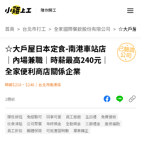
隨你開工
首頁
台北市打工
全家國際餐飲股份有限公司
☆大戶屋日本定食-南港車站店
｜內場兼職｜時薪最高240元｜
全家便利商店關係企業
時薪$210 ~ $240
/
台北市南港區
2週前
彈性排班
免經驗可
同事可愛
員工旅遊
生日禮
免費健檢
伙食津貼
公司聚餐
年終獎金
全勤獎金
三節禮金
進修補助
員工折扣
團體保險
可抵實習時數
畢業轉正