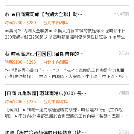
為了一杯好的咖啡；然而，當再光臨時，就會發現這裡是一個友善
且充滿活力的地方。 Starbucks期望熱情投入的工作夥伴 星巴克要
👍 🔥日商壽司郎【內湖大全聯】時薪230元起-兼職人員🙆‍♀️六日250元起💰
6小時前
創造一個令人舒服自在的環境，每位在門市工作的夥伴，都要活得
開心、樂於工作，展現親切的微笑、熱情地作好每一件事、用心調
時薪$230 ~ $280
台北市內湖區
煮每一杯咖啡。 【產品服務】 ★從原產地的一株咖啡樹，最終成為
🍣壽司郎-內湖大全聯店🍣 🎉擴大招募🙆‍♀️徵的就是你🎉 💰時薪平日
送到手中的一杯咖啡，星巴克期望為這段旅程、為每一杯咖啡做品
230元起✅️假日250起⤴️ 🏅高時薪🧧福利優🎊彈性排班📝 👨‍🎓學生打
質的堅持及豐富您的咖啡體驗。 ★夥伴之間我們互相尊重與信任，
工👩‍🎓二度就業🎈假日兼職⭐️ 🏍機車免費停車🛵上班好方便🎉 ✨️✨️
從團隊中學習、成長獲得成就來源。 ★我們與顧客交流、星巴克販
暑期學生打工搶先徵才中✨️✨️ ⭕招募條件 ✅️良好職前教育訓練，無
👍 時薪高達👉2️⃣9️⃣5️⃣‼️🍔期待你的「麥」力演出🍟餐飲服務員
3天前
賣的不只是一杯咖啡，而是一種情感、氛圍與體驗。 ★我們每家門
經驗者也可以加入！！！ ✅️歡迎開學打工、假日兼職、二度就業、
市都有專屬的故事，感動與觸動著熟客與夥伴們之間的回憶 ★每位
外籍學生、實習簽約。 ✅️彈性排班：08:30~23:00(請於面試時與店
時薪$196 ~ $295
台北市內湖區
夥伴持續參與社區服務及星巴克共愛地球計畫，讓更多美好的事物
長確認班表) ✅️不管是平日早班、週末假日班、放學後打烊班皆有職
🐾小狸花盡心盡力 ^• ᵕ •^ ੭ ^⦁⩊⦁^ ੭為你的工作卯足全力🐈‍⬛
傳播且帶來美好體驗。
缺，歡迎直接投遞履歷！ ⭕工作內容 ▪外場🎈 帶客入座→介紹、
👉如果你想找：士林區、內湖區、大安區、中山區、中正區、松山
服務→飲料提供→餐具清洗→桌邊結帳→收銀結帳......等。 ▪內場🍣
區、信義區、文山區的職缺請繼續看下去 👉如果你有其他地區或其
商品進貨、準備、整理→餐點製作→提供餐點→餐具清洗→環境整
他職缺想參考，也可以私訊我唷 .˚⊹ ⁺‧ 【工作內容】 ‧⁺ ⊹˚. 🍎 顧
[日商 丸亀製麵] 環球南港店(020)-長期兼職夥伴/廚助/工讀生/彈性排班
2週前
理維護......等。 ▪洗碗區🫧 餐具清洗、環境整理整頓、環境清洗......
客服務 🍌 炸物製餐 🍑 廚具、環境清潔維護 🫐 主管交辦事宜 🍉 內外
等。 ✨️在職教育訓練完善，無經驗者也OK✨️ ⭕獎金福利 ▪生日禮
場都會接觸唷 .˚⊹ ⁺‧ 【工作時間】 ‧⁺ ⊹˚. ☀️ 早班：07:00 - 14:00
時薪$206 ~ $235
台北市南港區
券！ ▪員工用餐優惠！ ▪不定期活動競賽獎金！ ▪一年4次考核及
🌙 晚班：16:00 - 23:00 ⭐ 夜班：21:00 - 02:00 ⚠️每間店有缺的時段
【薪資】 ►到職一週完成通過職前訓練，時薪達210元 【工作說
調薪！ ▪加班費5分鐘為單位計算！ ▪介紹親朋好友入職，期滿可
不同，應徵時請告知我要應徵哪一區或哪間店 .˚⊹ ⁺‧ 【薪資制度】
明】 ►不分內/外場都是屬於合併型態的工作內容：製麵、煮麵、製
獲得3,000～5,000元獎金！ ⭕基本保障 ①加班費(以5分鐘為單位計
‧⁺ ⊹˚. 💰 在上述時段內，時薪為 $ 225 ~ 240 🪙 若非以上時段，時
作高湯、洗切食材備料、炸天婦羅、包飯糰、收銀結帳、洗碗、收
算) ②勞保、健保、意外險 ③每月提撥勞工退休新制6% ④特休按照
薪為 $ 196 💰 過00:00 + $ 55 夜班津貼 .˚⊹ ⁺‧ 【 休假制度】 ‧⁺ ⊹˚.
拾餐具、環境清潔..等 【工作時間】 ►彈性排班08:30-23:00（面試
勞基法規定 ⑤颱風天出勤津貼 ⑥員工用餐折扣 ⑦提供員工制服 ⑧
陶膳【板前冷台師傅或日料熟食（烤、炸、炒）廚師】
6天前
📌 採排休制（無固定休） 🗓️ 周一至週日皆需排班 🚫 周六、周日可