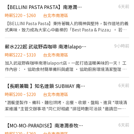
餐飲內場： ．協助廚房出餐、測量食材重量及擺菜盤。 ．負責洗、
排班一次，可彈性調整。 ✅假日能排班的兼職人員
【BELLINI PASTA PASTA】南港潤泰店-內場兼職$220起-B17
6天前
剝、削、切各種食材。 ．負責清理工作環境、設備和餐具。 ．協助
測量食材的容量與重量。
時薪$220 ~ $260
台北市南港區
【BELLINI Pasta Pasta】秉持著職人的精神與堅持，製作道地的義
式美味，致力成為大家心中最棒的「Best Pasta & Pizza」。 若您
有兼職打工的計畫，喜歡充滿活力的工作環境，並期望享有多種福
利，可優先選擇我們。 ✅工作內容 1. 負責食材準備、各項餐點製作
薪水222起 武蔵野森咖琲 南港lalaport店 急徵 整天班 內場工讀
9小時前
2. 協助進貨清點、歸位及後續處理 3. 開店前準備及閉店整理作業 4.
洗滌與環境清潔 5. 完成主管交付工作 ✅工作時段 中班：
時薪$222 ~ $310
台北市南港區
12:00~21:00 晚班：18:00~22:30或23:00 (排班區間另安排休息時
加入武蔵野森咖啡南港lalaport店，一起打造溫暖美味的一天！ 工
間，週六、週日有一天可排班者尤佳。) ※彈性排班可討論喔。週六
作內容： • 協助食材簡單備料與處理 • 協助廚房環境清潔整理 •
與週日正常工時出勤每小時再加5圓，國定假日除外。 ✅工作時段說
擺盤並協助餐點準備 • 支援早午餐或下午晚間時段內場工作 我們給
明：依店鋪營運需求排班；兼職人員每月可配合排班時數須達60小
你的： • 彈性排班，學業工作好平衡 •員工75折券 • 友善團隊、
【長期兼職 】知名連鎖 SUBWAY 南港中信 - 早晚班
6天前
時以上。 ✅提供免費溫馨員工餐點、交通便利通勤上班很方便。 ✅
大家互相幫忙 歡迎沒有經驗的你，只要有熱忱，放心加入我們！
歡迎無餐飲工作經驗、對餐飲業有熱忱的您，加入三澧餐飲集團。 -
時薪$200 ~ $220
台北市南港區
---------------------------------------------------------------------
*潛艇堡製作、備料、麵包烘烤、出餐、收銀、盤點、進貨 *環境清
---- 『加入三澧 成為家人』共同創造無限可能。 1998年於台灣成
潔維護 *主管交辦事項 *同仁好相處 *排班時數可洽談 *邀請您一同
立-日商三澧餐飲集團 HUMAX ASIA，屬於日本Wondertable餐飲集
加入我們!
團在台分公司。 深耕台灣多年的日本與義大利美食連鎖品牌，旗下
六大連鎖餐飲品牌包含， ★義式料理餐廳：BELLINI CAFFÈ、
【MO-MO-PARADISE】南港潤泰牧場-內場兼職(早班,中班)-C24
6天前
BELLINI Pasta Pasta、MOLINO手工義大利麵 ★日式鍋物餐廳：
時薪$220 ~ $260
台北市南港區