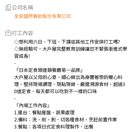
公司名稱
全家國際餐飲股份有限公司
打工內容
◇想利用六日、下班、下課或其他工作安排打工嗎?
◇無經驗可，大戶屋完整教育訓練讓您不緊張漸進式學
習成長!
-
『日本定食類連鎖餐廳第一品牌』
大戶屋以父母的心意，細心做出為身體著想的暖心料
理，堅持現場調理、現點現做、嚴選溯源食材，超過3
0道定食，每天都可以吃到不一樣的口味
-
『內場工作內容』
1.擺台：餐點擺盤、蔬果處理
2.備料：洗、削、剝、切各種食材，烹飪前置作業
3.餐點：各項日式定食料理製作、出餐