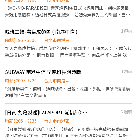
Mo-Mo-Paradise壽喜燒 ★日式天婦羅專門店：天吉屋、吉天麩羅
【MO-MO-PARADISE】壽喜燒鍋物/日式火鍋專門店，創造顧客最
全台直營店鋪皆位於各大百貨商場，並持續穩定發展中。 ----------
美好用餐體驗，道地日式桌邊服務。 若您有兼職打工的計畫，喜歡
---------------------------------------------------------------- 【應
充滿活力的工作環境，並期望享有多種福利，可優先選擇我們。 ✅
徵須知】 ①詳閱工作內容後，請審慎提出應徵申請。 ②履歷初審合
工作內容 1. 負責食材準備、各項餐點製作 2. 協助進貨清點、歸位及
適者，將邀請實體面談，初審資格不符者則不另行通知。 ③錄取的
晚班工讀-岩島成麵包 ( 南港中信 )
1週前
後續處理 3. 開店前準備及閉店整理作業 4. 洗滌與環境清潔 5. 完成主
實際任用職稱及薪資，依面談結果與經驗核定職級。
管交付工作 ✅工作時段 早班：09:00~18:00 中班：12:00~22:00、
時薪$196 ~ $200
台北市南港區
13:00~22:00或22:30 (排班區間另安排休息時間，週六、週日有一天
加入岩島成烘焙，成為我們的晚班工讀夥伴！ 工作內容： • 麵包包
可排班者尤佳。) ※彈性排班可討論喔。週六與週日正常工時出勤每
裝並提供介紹 • 櫃台收銀 • 門市清潔整理 • 商品補貨、上架 我們
小時再加5圓，國定假日除外。 ✅工作時段說明：依店鋪營運需求排
給你的： • 員工餐點優惠 • 穩定且友善的工作環境 第一次打工也
班；兼職人員每月可配合排班時數須達60小時以上。 ✅提供免費溫
適合，歡迎沒有經驗的你加入！
SUBWAY 南港中信 早晚班長期兼職 （無經驗可）- 8月中開幕
1週前
馨員工餐點、交通便利通勤上班很方便。 ✅歡迎無餐飲工作經驗、
對餐飲業有熱忱的您，加入三澧餐飲集團。 ------------------------
時薪$200 ~ $220
台北市南港區
-------------------------------------------------- 『加入三澧 成為
*潛艇堡製作、備料、麵包烘烤、出餐、收銀、盤點、進貨 *環境清
家人』共同創造無限可能。 1998年於台灣成立-日商三澧餐飲集團
潔維護 *主管交辦事項
HUMAX ASIA，屬於日本Wondertable餐飲集團在台分公司。 深耕
台灣多年的日本與義大利美食連鎖品牌，旗下六大連鎖餐飲品牌包
含， ★義式料理餐廳：BELLINI CAFFÈ、BELLINI Pasta Pasta、
[日商 丸亀製麵]LALAPORT南港店(071)-長期兼職/工讀生/彈性排班
2週前
MOLINO手工義大利麵 ★日式鍋物餐廳：Mo-Mo-Paradise壽喜燒
時薪$206 ~ $235
台北市南港區
★日式天婦羅專門店：天吉屋、吉天麩羅 全台直營店鋪皆位於各大
【丸亀製麵-歡迎您的加入】 【薪資】 ►到職一週完成通過職前訓
百貨商場，並持續穩定發展中。 ------------------------------------
練，時薪達210元 【工作說明】 ►不分內/外場都是屬於合併型態的
-------------------------------------- 【應徵須知】 ①詳閱工作內容