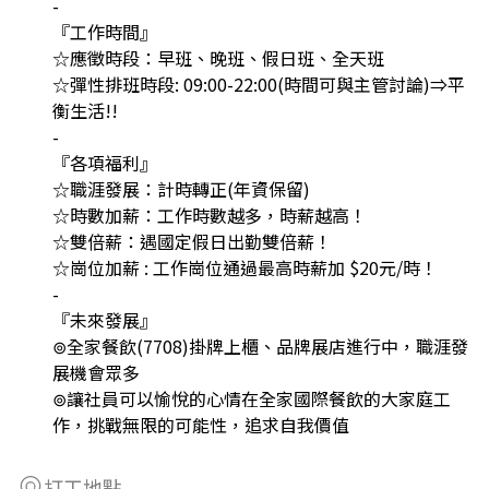
-
『工作時間』
☆應徵時段：早班、晚班、假日班、全天班
☆彈性排班時段: 09:00-22:00(時間可與主管討論)⇒平
衡生活!!
-
『各項福利』
☆職涯發展：計時轉正(年資保留)
☆時數加薪：工作時數越多，時薪越高！
☆雙倍薪：遇國定假日出勤雙倍薪！
☆崗位加薪 : 工作崗位通過最高時薪加 $20元/時！
-
『未來發展』
⊚全家餐飲(7708)掛牌上櫃、品牌展店進行中，職涯發
展機會眾多
⊚讓社員可以愉悅的心情在全家國際餐飲的大家庭工
作，挑戰無限的可能性，追求自我價值
打工地點