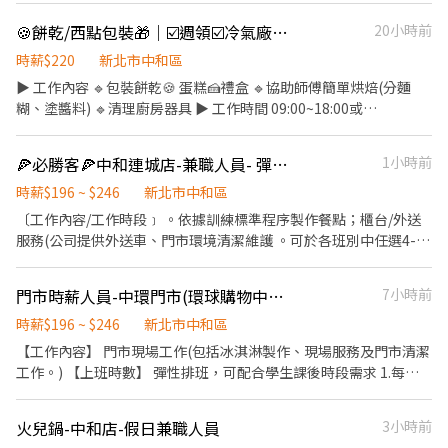
境。 ．並負責結帳、收銀等工作。 餐飲內場： ．負責煮麵、煎烤肉
🍪餅乾/西點包裝🎁｜☑️週領☑️冷氣廠房☑️短期☑️二度就業-WI
20小時前
夾饃、擺盤打料等工作。 負責清理工作環境、設備和餐具。 ．準備
不同餐點所需要的食材。 ．負責擺盤、打包外帶服務。
時薪$220
新北市中和區
▶️ 工作內容 🔹包裝餅乾🍪 蛋糕🍰禮盒 🔹協助師傅簡單烘焙(分麵
糊、塗醬料) 🔹清理廚房器具 ▶️ 工作時間 09:00~18:00或
10:00~19:00 周休二日 週六需偶爾加班 🔔🔔此職缺為短期專案缺，
配合期間約到115/9/24左右🔔🔔 ▶️ 薪資 時薪$𝟐𝟐𝟎 固定隔週三週領
🍕必勝客🍕中和連城店-兼職人員- 彈性周排班 -"$196-$246"-
1小時前
匯款 ▶️ 服裝規定 需穿戴全套潔靜衣 (帽子+大外套) -----------------
---------------------------------------------------- 📩【立即應徵】
時薪$196 ~ $246
新北市中和區
➊填寫履歷：https://reurl.cc/4b3NED ➋加入留言：
〔工作內容/工作時段﹞ 。依據訓練標準程序製作餐點；櫃台/外送
https://lin.ee/qgRJdBA 或加 @nhy5896h 截圖職缺文，私訊留下
服務(公司提供外送車、門市環境清潔維護 。可於各班別中任選4-6
⌜姓名+電話 指名威爾森 專員」
小時彈性排班 ﹝薪資福利﹞ ★ 基本時薪：$196 "起" ★ 津貼福利 ◆
外送津貼$10元/14元/趟 ◆ 考核：每通過一站別考核即可為自己加
門市時薪人員-中環門市(環球購物中心中和店)
7小時前
薪($2/時 ◆ 值班津貼：每小時40元(晉升幹部後 ◆ 健檢：任職滿一
年起，公司提供年度健檢照顧你的健康 ◆ 保險：除勞、健、勞退
時薪$196 ~ $246
新北市中和區
外，公司更為你投保團保維護你的安全 ◆ 員工用餐折扣：每月任職
【工作內容】 門市現場工作(包括冰淇淋製作、現場服務及門市清潔
滿50小時，即享有乙次員工折扣優惠85折簡訊，除了自用也能分享
工作。) 【上班時數】 彈性排班，可配合學生課後時段需求 1.每週
給親友共享唷 ◆ 生日/節慶禮卷： 你生日我慶祝，生日當月我們提
最少配合排班20小時，依各門市營業需求進行排班工時規劃。 2.國
供你品牌禮卷 讓生日更有溫度 你過節我共歡，重要節慶我們提供你
定假日及例假日需能配合上班。 【培訓規劃】 我們透過每個階段的
火兒鍋-中和店-假日兼職人員
3小時前
福利禮券 好好與家人歡慶 你旅遊我贊助，每年職福會提供你旅遊津
學習訓練，來創造顧客無與倫比的冰淇淋體驗 1.新進學習訓練(教室