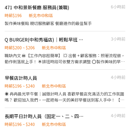
471 中和景新餐廳 服務員(兼職)
6小時前
時薪$196
新北市中和區
製作美味餐點 親切服務顧客 餐廳運作的最佳幫手
Q BURGER(中和秀福店)｜輕鬆早班 🌅｜彈性計時工作 💼｜穩定雙週薪資 💸
3小時前
時薪$200 ~ $206
新北市中和區
職缺內文 🍔【工作內容超簡單】 💥 出餐 + 顧客服務：照著流程做，
動作俐落就上手！ 🌟排班時段可依雙方需求調整 ⭕製作美味的早餐
依工作站標準製作餐點 ⭕提供親切優質的顧客服務 不怕生，面帶笑
容，接待顧客 ⭕ 餐點品質把關及維持店鋪環境清潔 舒適又安心的
早餐店計時人員
4小時前
用餐 ⭕學會店舖管理 對餐飲營運工作有興趣 🌟相關福利 1. 起薪200
元，工作累積180小時，調薪206元 2. 工作滿 60小時，每月有額外
時薪$196 ~ $240
新北市中和區
獎金 3. 出勤日如遇國定假日，加發1倍薪資 4. 依排班時數比例，滿
☀️ 冉冉晨光早午餐｜誠徵計時人員 喜歡早餐店充滿活力的工作氛圍
年資，給予特休年假 5. 每年有學習補助金 6. 表現好優先轉正式人員
嗎？ 歡迎加入我們，一起把每一天的美好早餐送到客人手中！ 【工
💰💰 ❤️職好| 專業培訓超給力，線上線下多元學習，給你職場超能
作內容】 🥤 負責飲料製作與飲料檯整理 🍽️ 收送餐點，協助出餐 🧹
力！ ❤️福利佳| 每年提供學習補助金2,000元、員工餐8折優惠 ❤️離
維持內、外場環境整潔 🫧 清洗碗盤及器具 🥬 食材備料及其他店務
長期平日計時人員（固定一、二、四、五）
4小時前
家近| 雙北門市超過百間，處處與你同在
協助 【我們希望你】 ✔ 有責任感、做事細心 ✔ 動作俐落，願意學
習 ✔ 具服務熱忱，能與夥伴互相合作 ✔ 無經驗可，我們會完整培
時薪$196 ~ $240
新北市中和區