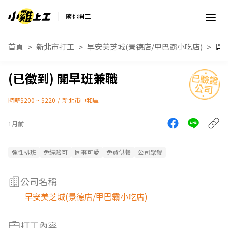
隨你開工
首頁
新北市打工
早安美芝城(景德店/甲巴霸小吃店)
開
開早班兼職
時薪$200 ~ $220
/
新北市中和區
1月前
彈性排班
免經驗可
同事可愛
免費供餐
公司聚餐
公司名稱
早安美芝城(景德店/甲巴霸小吃店)
打工內容