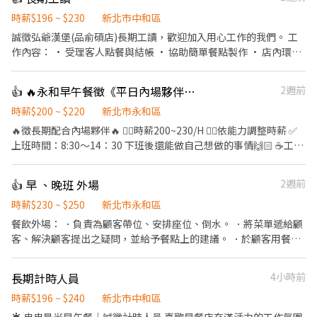
時薪$196 ~ $230
新北市中和區
誠徵弘爺漢堡(品俞碩店)長期工讀，歡迎加入用心工作的我們。 工
作內容： • 受理客人點餐與結帳 • 協助簡單餐點製作 • 店內環境
整理維護 • 外帶訂單包裝處理 • 補充所需物品 我們給你的： • 排
班彈性可調整 • 供員工免費用餐 • 團隊合作氛圍佳
👍 🔥永和早午餐徵《平日內場夥伴》200/H
2週前
時薪$200 ~ $220
新北市永和區
🔥徵長期配合內場夥伴🔥 ❤️‍🔥時薪200~230/H 👉🏻依能力調整時薪 ✅
上班時間：8:30～14：30 下班後還能做自己想做的事情🙌🏻 ☕️工作
內容：餐點製作、環境整潔、看單製作簡易餐點、組裝餐點、出
餐、餐點打包、備料、清洗廚房器具 ⭕️無經驗可 ⭕️平日內場工讀生
👍 早 、晚班 外場
2週前
（假日需配合） ⭕️大學生可 ⭕️不喜歡面對人群的你歡迎來學習內場
⭕️店內不定期聚餐 ⭕️餐點員工優惠 ⭕️上班飲料免費喝 ⭕️ 時數達到
時薪$230 ~ $250
新北市永和區
有供員工餐 ⭕️滿三個月依能力有機會調薪 🙌🏻要不怕油煙 🙌🏻上
餐飲外場： ．負責為顧客帶位、安排座位、倒水。 ．將菜單遞給顧
班環境偏熱、不怕熱在來 🙌🏻真的有心想學習在來面試 🙌🏻早餐店
客、解決顧客提出之疑問，並給予餐點上的建議。 ．於顧客用餐完
節奏偏快要有抗壓性 ❌上班不能滑手機 ❌上班不能滑手機 並不是一
畢後，負責收拾碗盤與清理環境。 ．並負責結帳、收銀等工作。 餐
個輕鬆的工作❤️‍🔥真的有心再來面試🙏🏻 ‼️應徵請投履歷 勿直接前往
廳相關事務。 ．打包外帶服務。 一個月大概休10天左右 可做全天
長期計時人員
4小時前
門市‼️ 歡迎對早起工作有興趣 有服務熱忱的你一起加入🫶🏻
PT 休假彈性
時薪$196 ~ $240
新北市中和區