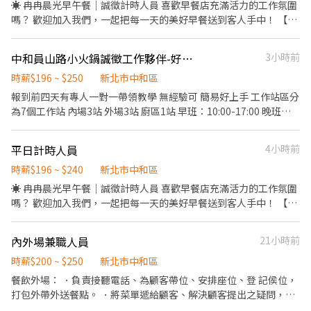
訓！ 如果你想找一份工作氣氛融洽、夥伴好相處的兼職，歡迎加入
☀️ 冉冉晨光早午餐｜誠徵計時人員 喜歡早餐店充滿活力的工作氛圍
冉冉晨光早午餐，期待與你一起迎接每天的晨光！
嗎？ 歡迎加入我們，一起把每一天的美好早餐送到客人手中！ 【工
作內容】 🥤 負責飲料製作與飲料檯整理 🍽️ 收送餐點，協助出餐 🧹
維持內、外場環境整潔 🫧 清洗碗盤及器具 🥬 食材備料及其他店務
中和員山路小火鍋誠徵工作夥伴-好相處
3小時前
協助 【我們希望你】 ✔ 有責任感、做事細心 ✔ 動作俐落，願意學
習 ✔ 具服務熱忱，能與夥伴互相合作 ✔ 無經驗可，我們會完整培
時薪$196 ~ $250
新北市中和區
訓！ 如果你想找一份工作氣氛融洽、夥伴好相處的兼職，歡迎加入
報到前四天有專人一對一帶領教學 無經驗可 簡易好上手 工作站區分
冉冉晨光早午餐，期待與你一起迎接每天的晨光！
為7個工作站 內場3站 外場3站 廚區1站 早班：10:00-17:00 晚班：
17:00-22:00 自由選擇上班時間3-6個小時 有提供工作圍裙跟帽子 員
工餐、員工8折 特休代金
平日計時人員
4小時前
時薪$196 ~ $240
新北市中和區
☀️ 冉冉晨光早午餐｜誠徵計時人員 喜歡早餐店充滿活力的工作氛圍
嗎？ 歡迎加入我們，一起把每一天的美好早餐送到客人手中！ 【工
作內容】 🥤 負責飲料製作與飲料檯整理 🍽️ 收送餐點，協助出餐 🧹
維持內、外場環境整潔 🫧 清洗碗盤及器具 🥬 食材備料及其他店務
內外場兼職人員
21小時前
協助 【我們希望你】 ✔ 有責任感、做事細心 ✔ 動作俐落，願意學
習 ✔ 具服務熱忱，能與夥伴互相合作 ✔ 無經驗可，我們會完整培
時薪$200 ~ $250
新北市中和區
訓！ 如果你想找一份工作氣氛融洽、夥伴好相處的兼職，歡迎加入
餐飲外場： ．負責接聽電話、為顧客帶位、安排座位、登 記侯位，
冉冉晨光早午餐，期待與你一起迎接每天的晨光！
打包外帶外送餐點。 ．將菜單遞給顧客、解決顧客提出之疑問，並
給予餐點上的建議。 ．於顧客用餐完畢後，負責收拾碗盤與清理環