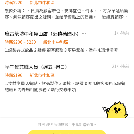
貼 好好享受幸福人生 ◎ 詳細工作時間於面試時告知
課程/實作課程訓練) 2.晉升訓練(時薪娛樂經理培訓課程) 【福利】
時薪$220
新北市中和區
我們會依公司的經營成果，規劃員工福利讓夥伴和公司一起成長 1.
餐飲外場： ．負責為顧客帶位、安排座位、倒水。 ．將菜單遞給顧
保險制度：勞保、健保、團保(意外險)、職災保險、退休金提撥6%
客、解決顧客提出之疑問，並給予餐點上的建議。 ．後續將顧客點
2.休假制度：特休假、育嬰假、陪產假、家庭照顧假、生理假等等
餐訊息通知廚房做餐。 ．於顧客用餐完畢後，負責收拾碗盤與清理
3.健康相關：年度員工健檢(不含新進人員體檢) 4.其他：上班免費享
環境。 ．並負責收銀等工作。 餐飲內場： ．負責清理工作環境、設
麻古茶坊中和員山店（近積穗國小）-早班計時人員
1小時前
用冰淇淋、員工折扣、生日福利、三節禮金(品)、福委會福利
備和餐具。 ．準備不同餐點所需要的食材。
時薪$206 ~ $230
新北市中和區
1.調製各式飲品 2.點餐.顧客服務 3.廚房煮茶、備料 4.環境清潔
早午餐兼職人員（週五~週日）
21小時前
時薪$196
新北市中和區
1.食材準備 2.餐點、飲品製作 3.環境、設備清潔 4.顧客服務 5.點餐
結帳 6.內外場相關事務 7.執行交辦事項
打開 APP 火速應徵！千萬別錯過唷 ~