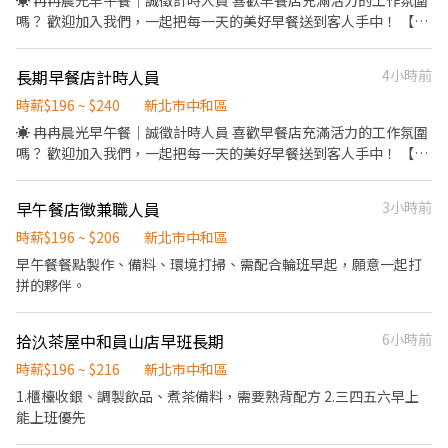
☀️ 冉冉晨光早午餐｜誠徵計時人員 喜歡早餐店充滿活力的工作氛圍
嗎？ 歡迎加入我們，一起把每一天的美好早餐送到客人手中！ 【工
作內容】 🥤 負責飲料製作與飲料檯整理 🍽️ 收送餐點，協助出餐 🧹
維持內、外場環境整潔 🫧 清洗碗盤及器具 🥬 食材備料及其他店務
長期早餐店計時人員
4小時前
協助 【我們希望你】 ✔ 有責任感、做事細心 ✔ 動作俐落，願意學
習 ✔ 具服務熱忱，能與夥伴互相合作 ✔ 無經驗可，我們會完整培
時薪$196 ~ $240
新北市中和區
訓！ 如果你想找一份工作氣氛融洽、夥伴好相處的兼職，歡迎加入
☀️ 冉冉晨光早午餐｜誠徵計時人員 喜歡早餐店充滿活力的工作氛圍
冉冉晨光早午餐，期待與你一起迎接每天的晨光！
嗎？ 歡迎加入我們，一起把每一天的美好早餐送到客人手中！ 【工
作內容】 🥤 負責飲料製作與飲料檯整理 🍽️ 收送餐點，協助出餐 🧹
維持內、外場環境整潔 🫧 清洗碗盤及器具 🥬 食材備料及其他店務
早午餐店徵兼職人員
3小時前
協助 【我們希望你】 ✔ 有責任感、做事細心 ✔ 動作俐落，願意學
習 ✔ 具服務熱忱，能與夥伴互相合作 ✔ 無經驗可，我們會完整培
時薪$196 ~ $206
新北市中和區
訓！ 如果你想找一份工作氣氛融洽、夥伴好相處的兼職，歡迎加入
早午餐餐點製作、備料、環境打掃、需配合輪班早起，願意一起打
冉冉晨光早午餐，期待與你一起迎接每天的晨光！
拼的夥伴。
拾汣茶屋中和員山店早班長期
6小時前
時薪$196 ~ $216
新北市中和區
1.櫃檯收銀、調製飲品、煮茶備料，需要熟背配方 2.三四五六早上
能上班優先