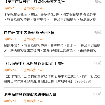
【安平店假日班】計時外場/薪213/工讀或兼職可/超時加班費/國定假日雙倍
1週前
帳、收銀等工作。
時薪$213
台南市安平區
＊早晚都要排班 ＊每個月最多指休2天 ＊國定假日雙倍 餐飲外場：
．負責為顧客帶位、安排座位。 ．將菜單遞給顧客、解決顧客提出
之疑問，並給予餐點上的建議。 ．後續將顧客點餐訊息通知廚房做
餐。 ．於顧客用餐完畢後，負責收拾碗盤與清理環境。 ．並負責結
自在軒 文平店 晚班與早班正值
3週前
帳、收銀等工作。
時薪$196
台南市安平區
餐飲外場： ．負責為顧客帶位、安排座位、倒水。 ．將菜單遞給顧
客、解決顧客提出之疑問，並給予餐點上的建議。 ．後續將顧客點
餐訊息通知廚房做餐，或可進行簡易餐飲之料理，如：烤土司或調
配飲料等。 ．於顧客用餐完畢後，負責收拾碗盤與清理環境。 ．並
（台南安平）私廚餐廳 廚房助手 需可假日上班
3天前
負責結帳、收銀等工作。 餐飲內場： ．擔任廚師的助手，處理烹飪
前與烹飪中之準備工作與其他餐廳相關事務。 ．負責洗、剝、削、
時薪$200
台南市安平區
切各種食材。 ．負責清理工作環境、設備和餐具。 ．準備不同餐點
【工作內容】 1. 食材前置處理作業 2. 基本刀工(切菜、備料) 3. 協助
所需要的食材。 ．協助測量食材的容量與重量。 ．負責擺盤、打包
廚房日常作業 4. 須能配合假日出勤 【排班時段】 0930-1330、
外帶服務。
1630-2030 【員工福利】 1. 提供員工餐(排班5小時以上) 2. 員工飲
品
湖美海鮮餐廳誠徵晚班兼職人員
6天前
時薪$200
台南市安平區