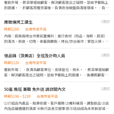
餐飲外場 ．將菜單遞給顧客、解決顧客提出之疑問，並給予餐點上
的建議。 ．於顧客用餐完畢後，負責收拾碗盤與清理環境。 ．負責
打包外帶服務。 ．收班時協助整潔環境。
應徵燒烤工讀生
2週前
時薪$200
台南市安平區
內場：廚房與烤台作業前置備料：進行食材（肉品、海鮮、蔬菜）
的清洗、剝皮、切塊、串籤與醃製。烤台/炸台操作：掌控火候，依
照標準程序燒烤食材，確保肉質與醬汁入味。出餐擺盤：確認烤物
熟度，進行擺盤及裝飾，並把關出餐品質與速度。
億品鍋（頂美店）全班及計時人員
2週前
時薪$220
台南市安平區
餐飲外場： ．負責為顧客帶位、安排座位、倒水。 ．將菜單遞給顧
客、解決顧客提出之疑問，並給予餐點上的建議。 ．後續將顧客點
餐訊息通知廚房做餐，或可進行簡易餐飲之料理，如：烤土司或調
配飲料等。 ．於顧客用餐完畢後，負責收拾碗盤與清理環境。 ．並
50嵐 晚班 兼職 免外送 請詳閱內文
1週前
負責結帳、收銀等工作。 餐飲內場： ．擔任廚師的助手，處理烹飪
前與烹飪中之準備工作與其他餐廳相關事務。 ．負責洗、剝、削、
時薪$196 ~ $230
台南市安平區
切各種食材。 ．負責清理工作環境、設備和餐具。 ．準備不同餐點
⑴介紹店內產品、點單收銀、客戶服務 ⑵備料補貨、調製飲品 ⑶店
所需要的食材。 ．協助測量食材的容量與重量。 ．負責擺盤、打包
內及店舖週邊的清潔 ⑷執行店長交辦事項 ⑸培訓成為未來幹部或主
外帶服務。
管 ✅詳細工作內容面試會說明清楚，面談是為了讓雙方更清楚彼此