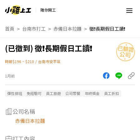
隨你開工
首頁
台南市打工
赤備日本拉麵
徵❗️長期假日工讀❗️
徵❗️長期假日工讀❗️
時薪$196 ~ $210
/
台南市安平區
1月前
彈性排班
免經驗可
員工旅遊
公司聚餐
年終獎金
員工折扣
公司名稱
赤備日本拉麵
打工內容