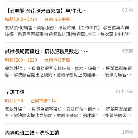
需求，打字無法闡述～ 《公司具備》 ⑴加班費/補休 ⑵勞.健保(足額
【麥味登 台南陽光直營店】早/午班計時人員
6天前
投保)、團險 ⑶員工折扣、聚餐 ⑷免外送！冷氣吹到爽 ⑸ 20:00點就
打烊 《班次時段》 早班： 08:00-16:00 09:00-17:00 晚班： 15:00-
時薪$200 ~ $210
台南市安平區
20:00 16:00-20:00 17:00-20:00 ⚠️敬請留意事項如下⚠️ ⑴若報到日
餐點製作/銷售、顧客服務、環境維護 【工作條件】 @喜歡與人群
期非當月1號，薪資會依照比例計算。 ⑵本職缺為排班排休制，假
接觸、樂意學習新事物 @彈性排班(每週至少4天，每次至少4小時，
日輪休或需到班。 ⑶本行業須久站、搬重、走動，請自行評估體力
可視狀況調整)，須配合開店或打烊擇一即可 @可配合外送服務尤佳
是否可接受。 ⑷雙方約定面試確認時間後，無故未到或臨近約定時
【福利項目】 @勞保、健保、團保、勞工退休金、特休 @婚喪喜慶
誠徵長期兩段班：招待服務員數名。 二度就業、待業中、只要肯學習，無經驗皆可。
4天前
間點取消，則向平台提報失約名單，並永久黑名單，恕無法再次安
補助、節慶禮品/金 @聚餐補助 @免費員工制服 @定期健康檢查 @
排。
員工消費折扣 (麥味登直營門市、炸鷄大獅、REAL真‧烘焙坊、綠
時薪$200 ~ $220
台南市安平區
野農莊) @尾牙
餐飲外場： ．負責為顧客安排座位、倒水、點餐。 ．將菜單遞給顧
客、解決顧客提出之疑問，並給予餐點上的建議。 ．後續將顧客點
餐訊息通知廚房做餐，或可進行簡易餐飲之料理，如：調配飲料
等。 ．於顧客用餐完畢後，負責收拾碗盤與清理環境。 ．並負責結
早班正值
10小時前
帳、收銀等工作。 ．負責清理工作環境、設備和餐具。 ．負責打包
外帶服務。
時薪$196
台南市安平區
餐飲外場： ．負責為顧客帶位、安排座位、倒水。 ．將菜單遞給顧
客、解決顧客提出之疑問，並給予餐點上的建議。 ．後續將顧客點
餐訊息通知廚房做餐，或可進行簡易餐飲之料理，如：烤土司或調
配飲料等。 ．於顧客用餐完畢後，負責收拾碗盤與清理環境。 ．並
內場晚班工讀、洗碗工讀
1週前
負責結帳、收銀等工作。 餐飲內場： ．擔任廚師的助手，處理烹飪