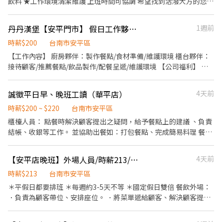
飲料 ★工作環境清潔維護 上班時間可協調 希望找到活潑大方的您成
外帶服務。
為我們的夥伴
丹丹漢堡【安平門市】 假日工作夥伴 (計時)
1週前
時薪$200
台南市安平區
【工作內容】 廚房夥伴：製作餐點/食材準備/維護環境 櫃台夥伴：
接待顧客/推薦餐點/飲品製作/配餐呈遞/維護環境 【公司福利】 •
團體保險 •健康檢查(滿1年) •免費員工制服 【丹丹夥伴專屬福
利】 •員工優惠餐(5折) •新品飲品、餐點搶先體驗嚐鮮
誠徵平日早、晚班工讀（華平店）
4天前
時薪$200 ~ $220
台南市安平區
櫃檯人員： 點餐時解決顧客提出之疑問，給予餐點上的建議 、負責
結帳、收銀等工作。 並協助出餐如：打包餐點、完成簡易料理 餐飲
內場： ．擔任廚師的助手，處理烹飪前與烹飪中之準備工作與其他
餐廳相關事務。 ．負責洗、剝、削、切各種食材。 ．負責清理工作
【安平店晚班】外場人員/時薪213/工讀或兼職可/國定假日雙倍/超時加班費
4天前
環境、設備和餐具。 ．準備不同餐點所需要的食材。 ．協助測量食
材的容量與重量。
時薪$213
台南市安平區
＊平假日都要排班 ＊每週約3-5天不等 ＊國定假日雙倍 餐飲外場：
．負責為顧客帶位、安排座位。 ．將菜單遞給顧客、解決顧客提出
之疑問，並給予餐點上的建議。 ．後續將顧客點餐訊息通知廚房做
餐。 ．於顧客用餐完畢後，負責收拾碗盤與清理環境。 ．並負責結