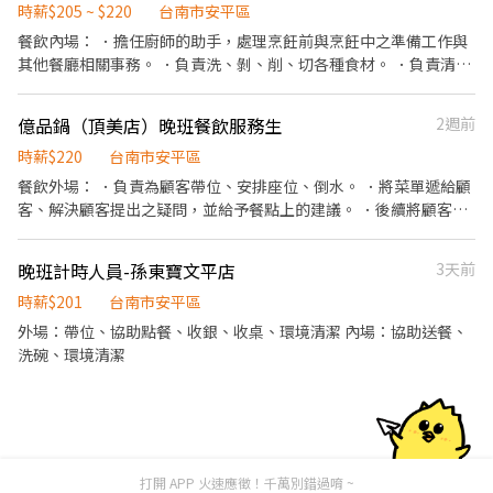
前與烹飪中之準備工作與其他餐廳相關事務。 ．負責洗、剝、削、
時薪$205 ~ $220
台南市安平區
切各種食材。 ．負責清理工作環境、設備和餐具。 ．準備不同餐點
餐飲內場： ．擔任廚師的助手，處理烹飪前與烹飪中之準備工作與
所需要的食材。 ．協助測量食材的容量與重量。 ．負責擺盤、打包
其他餐廳相關事務。 ．負責洗、剝、削、切各種食材。 ．負責清理
外帶服務。
工作環境、設備和餐具。 ．準備不同餐點所需要的食材。 ．協助測
量食材的容量與重量。 ．負責擺盤、打包外帶服務。
億品鍋（頂美店）晚班餐飲服務生
2週前
時薪$220
台南市安平區
餐飲外場： ．負責為顧客帶位、安排座位、倒水。 ．將菜單遞給顧
客、解決顧客提出之疑問，並給予餐點上的建議。 ．後續將顧客點
餐訊息通知廚房做餐，或可進行簡易餐飲之料理，如：烤土司或調
配飲料等。 ．於顧客用餐完畢後，負責收拾碗盤與清理環境。 ．並
晚班計時人員-孫東寶文平店
3天前
負責結帳、收銀等工作。 餐飲內場： ．擔任廚師的助手，處理烹飪
前與烹飪中之準備工作與其他餐廳相關事務。 ．負責洗、剝、削、
時薪$201
台南市安平區
切各種食材。 ．負責清理工作環境、設備和餐具。 ．準備不同餐點
外場：帶位、協助點餐、收銀、收桌、環境清潔 內場：協助送餐、
所需要的食材。 ．協助測量食材的容量與重量。 ．負責擺盤、打包
洗碗、環境清潔
外帶服務。
打開 APP 火速應徵！千萬別錯過唷 ~