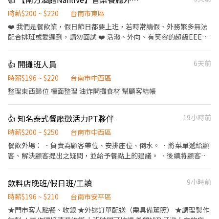
時薪$200 ~ $220
台南市東區
❤️ 我們是餐飲業，假日節日都要上班，若時常請假、外務繁多無法
配合排班或愛遲到，請勿面試 ❤️ 活潑、外向、有笑容的超級EEEE
人 ❤️ 自備「精緻」完整履歷表加分 ❤️ 有機車駕照 【基本工作】 ．
負責為顧客帶位、安排座位、倒水、上菜。 ．將菜單遞給顧客、解
👍 開攤班人員
6天前
決顧客提出之疑問，並給予餐點上的建議。 ．後續將顧客點餐訊息
通知廚房做餐。 ．於顧客用餐完畢後，負責收拾碗盤與清理環境。
時薪$196 ~ $220
台南市中西區
【未來你可以學到】 ．舞台演出者的配線處理 ．音控台與燈控台的
整理東西歸位 檯面整理 油炸開攤食材 幫顧客結帳
基本操作 ．基本調酒製作 【福利】 ·基本勞保 ·員工聚會，跑
KTV、別家酒吧參訪、打球等 ·團積達標獎金抽成 ·個人獎金抽成
👍 知名泰式餐廳徵活力PT夥伴
19小時前
（本店有人最高一個月拿了1w獎金） （會調酒佳）
時薪$200 ~ $250
台南市中西區
餐飲外場： ．負責為顧客帶位、安排座位、倒水。 ．將菜單遞給顧
客、解決顧客提出之疑問，並給予餐點上的建議。 ．後續將顧客點
餐訊息通知廚房做餐，或可進行簡易餐飲之料理，如：烤土司或調
配飲料等。 ．於顧客用餐完畢後，負責收拾碗盤與清理環境。 ．並
飲料店晚班/假日班/工讀
9小時前
負責結帳、收銀等工作。 餐飲內場： ．擔任廚師的助手，處理烹飪
前與烹飪中之準備工作與其他餐廳相關事務。 ．負責洗、剝、削、
時薪$196 ~ $210
台南市安平區
切各種食材。 ．負責清理工作環境、設備和餐具。 ．準備不同餐點
★門市客人點餐、收銀 ★外送訂單配送（需具備駕照） ★調理製作
所需要的食材。 ．協助測量食材的容量與重量。 ．負責擺盤、打包