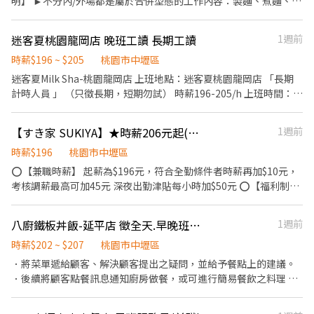
明】 ►不分內/外場都是屬於合併型態的工作內容：製麵、煮麵、製
外帶服務。
作高湯、洗切食材備料、炸天婦羅、包飯糰、收銀結帳、洗碗、收
拾餐具、環境清潔..等 【工作時間】 ►彈性排班08:30-23:00（面試
迷客夏桃園龍岡店 晚班工讀 長期工讀
1週前
時請於主管確認排班時間） 【薪資福利】 1. 提供員工餐。 2. 國定假
日雙倍薪。 3. 提供優秀同仁績效獎金。 4. 久任獎金 5. 生日禮卷 6.
時薪$196 ~ $205
桃園市中壢區
滿年資享特休假 7.福委會福利補助 ★★多項福利歡迎您加入我們
迷客夏Milk Sha-桃園龍岡店 上班地點：迷客夏桃園龍岡店 「長期
★★ 總是提供好吃日式餐飲的公司 台灣東利多(丸亀製麵)
計時人員 」 （只徵長期，短期勿試） 時薪196-205/h 上班時間：晚
班17:30-22:00、18:00-22:00 條件：需有機車駕照、積極主動 工作
內容： ▪️環境整理 ▫️調製飲品 ▪️銷售介紹 ▫️顧客服務 ▪️外送服務
【すき家 SUKIYA】★時薪206元起(含全勤)★中壢中山店
1週前
排假制度： 彈性排班 月休10-12天 （需跟其他同事一起排休） 福
利： ▫️三節獎金 ▪️上班有免費飲品 ▫️飲品享折扣 ▪️員工制服 ▫️公
時薪$196
桃園市中壢區
司聚餐 ▪️勞健保
⭕【兼職時薪】 起薪為$196元，符合全勤條件者時薪再加$10元，
考核調薪最高可加45元 深夜出勤津貼每小時加$50元 ⭕【福利制
度】 ★每季一次考核調薪機會 ★享有特休累積 ★免費員工餐 ★三
節福利、生日禮金、夜班出勤津貼 ★提供員工制服及工作鞋 ★年度
八廚鐵板丼飯-延平店 徵全天.早晚班人員 有勞健保.團保
1週前
健檢 ★勞保、健保，6％勞退提撥 ⭕【工作說明】 《內場》:餐點製
作、食材備料、進貨盤點 《外場》:接待服務顧客、收銀結帳、環境
時薪$202 ~ $207
桃園市中壢區
整潔 用最快速的速度提供美味的牛丼！ 用最有元氣的服務使顧客露
．將菜單遞給顧客、解決顧客提出之疑問，並給予餐點上的建議。
出滿意的笑容！ ★開朗活潑有笑容 ★ＳＯＰ專業流程 ★無經驗可
．後續將顧客點餐訊息通知廚房做餐，或可進行簡易餐飲之料理 ．
★提供完善職前教育訓練 ⭕【經營理念】 我們是日本第一的速食連
清理環境、外送服務 ．並負責結帳、收銀等工作。 餐飲內場： ．擔
鎖ZENSHO集團，我們的理念是"消滅世界的飢餓和貧困"，目標是
任廚師的助手，處理烹飪前與烹飪中之準備工作與其他餐廳相關事