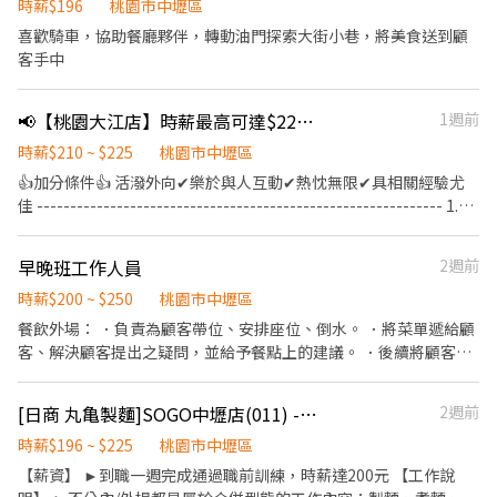
前與烹飪中之準備工作與其他餐廳相關事務。 ．負責洗、剝、削、
時薪$196
桃園市中壢區
切各種食材。 ．負責清理工作環境、設備和餐具。 ．準備不同餐點
喜歡騎車，協助餐廳夥伴，轉動油門探索大街小巷，將美食送到顧
所需要的食材。 ．協助測量食材的容量與重量。 ．負責擺盤、打包
客手中
外帶服務。
📢【桃園大江店】時薪最高可達$225🍗繼光香香雞門市服務員
1週前
時薪$210 ~ $225
桃園市中壢區
👍加分條件👍 活潑外向✔樂於與人互動✔熱忱無限✔具相關經驗尤
佳 ------------------------------------------------------------- 1.親
切的服務與接待顧客 2.為客人介紹餐點、點菜、出餐 3.櫃台服務，
收銀、結帳 4.門市環境清潔維護 【工作內容視現場情況調度】 -----
早晚班工作人員
2週前
--------------------------------------------------------- 地點：桃園
大江店門市 服裝：黑褲、黑鞋 ＊彈性工時排班4-8小時(依門市實際
時薪$200 ~ $250
桃園市中壢區
需求工時遞增減彈性調整~)
餐飲外場： ．負責為顧客帶位、安排座位、倒水。 ．將菜單遞給顧
客、解決顧客提出之疑問，並給予餐點上的建議。 ．後續將顧客點
餐訊息通知廚房做餐，或可進行簡易餐飲之料理，如：烤土司或調
配飲料等。 ．於顧客用餐完畢後，負責收拾碗盤與清理環境。 ．並
[日商 丸亀製麵]SOGO中壢店(011) -長期兼職夥伴/工讀生/彈性排班
2週前
負責結帳、收銀等工作。 餐飲內場： ．擔任廚師的助手，處理烹飪
前與烹飪中之準備工作與其他餐廳相關事務。 ．負責洗、剝、削、
時薪$196 ~ $225
桃園市中壢區
切各種食材。 ．負責清理工作環境、設備和餐具。 ．準備不同餐點
【薪資】 ►到職一週完成通過職前訓練，時薪達200元 【工作說
所需要的食材。 ．協助測量食材的容量與重量。 ．負責擺盤、打包