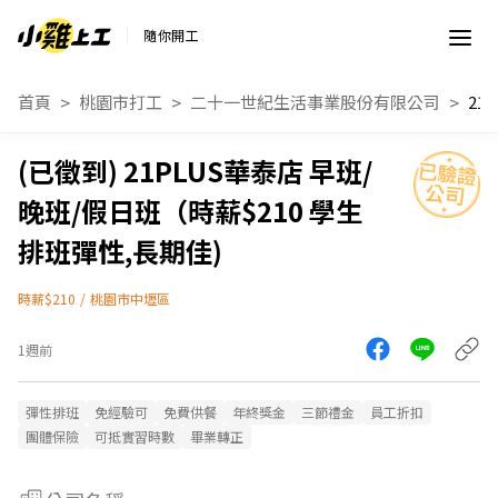
隨你開工
首頁
桃園市打工
二十一世紀生活事業股份有限公司
21PLUS華泰店 早班/
晚班/假日班（時薪$210 學生
排班彈性,長期佳)
時薪$210
/
桃園市中壢區
1週前
彈性排班
免經驗可
免費供餐
年終獎金
三節禮金
員工折扣
團體保險
可抵實習時數
畢業轉正