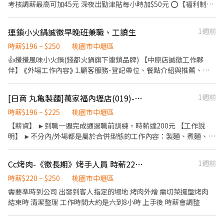
考核調薪最高可加45元 深夜出勤津貼每小時加$50元 ⭕【福利制
度】 ★每季一次考核調薪機會 ★享有特休累積 ★免費員工餐 ★三
節福利、生日禮金、夜班出勤津貼 ★提供員工制服及工作鞋 ★年度
連鎖小火鍋誠徵早晚班兼職、工讀生
1週前
健檢 ★勞保、健保，6％勞退提撥 ⭕【工作說明】 《內場》:餐點製
作、食材備料、進貨盤點 《外場》:接待服務顧客、收銀結帳、環境
時薪$196 ~ $250
桃園市中壢區
整潔 用最快速的速度提供美味的牛丼！ 用最有元氣的服務使顧客露
👍攪攪風味小火鍋(錢都火鍋旗下連鎖品牌) 【中原店誠徵工作夥
出滿意的笑容！ ★開朗活潑有笑容 ★ＳＯＰ專業流程 ★無經驗可
伴】 ⟪外場工作內容⟫ 1.顧客服務-登記帶位、餐點介紹與推薦、點
★提供完善職前教育訓練 ⭕【經營理念】 我們是日本第一的速食連
餐送餐、pos系統結帳。 2.自助吧台醬料、飲料、冰品補料及餐具
鎖ZENSHO集團，我們的理念是"消滅世界的飢餓和貧困"，目標是
整理；衛生紙、擦手紙巾補充。 3.自助吧台、廁所、餐廳環境維持
[日商 丸亀製麵]萬家福內壢店(019)-長期兼職夥伴/廚助/工讀生/彈性排班
1週前
成為全球第一的連鎖餐飲集團。 我們堅持使用安全及高品質的食
乾淨整潔。 4.完成主管交辦事項。 ⟪內場工作內容⟫ 團隊分工合作共
材，當場現點現作提供美味可口的日本國民美食-牛丼/咖哩，並以
同完成 1.食材前置處理(洗菜、切菜、煮飯等) 2.各式鍋類擺盤、餐點
時薪$196 ~ $225
桃園市中壢區
舒適衛生的用餐環境、熱情用心的服務態度、平實親民的誠懇價
製作、外帶。 3.餐具清洗及設備保養。 4.維持工作區域乾淨整潔。
【薪資】 ►到職一週完成通過職前訓練，時薪達200元 【工作說
格，強調食品安全，顧客安心。不論是單獨一人、與家人一起、朋
明】 ►不分內/外場都是屬於合併型態的工作內容：製麵、煮麵、製
友一起，皆可享受用餐的樂趣。
作高湯、洗切食材備料、炸天婦羅、包飯糰、收銀結帳、洗碗、收
拾餐具、環境清潔..等 【工作時間】 ►彈性排班08:30-23:00（面試
Cc烤肉-《徵長期》烤手人員 時薪220-250
1週前
時請於主管確認排班時間） 【薪資福利】 1. 提供員工餐 2. 國定假日
雙倍薪 3. 提供優秀同仁績效獎金 4. 久任獎金 5. 生日禮卷 6. 滿年資
時薪$220 ~ $250
桃園市中壢區
享特休假 7.福委會福利補助 ★★多項福利歡迎您加入我們★★
需要準時到公司 出發到客人指定的場地 烤肉外燴 需切菜擺盤烤肉
結束時 清潔整理 工作時間大約是六到8小時 上手後 時薪會調整