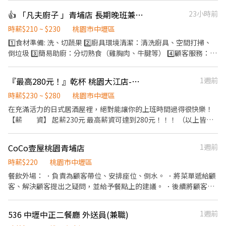
多種飲品 【備料作業】 負責冷熱飲的原料準備，確保供應充足 【收
👍 「凡夫廚子 」青埔店 長期晚班兼職人員
23小時前
銀處理】 進行顧客結帳，維持現金收據整齊與準確 【環境清潔】 清
洗餐具與吧台設備，保持工作區域整潔 【產品說明】 為顧客提供飲
時薪$210 ~ $230
桃園市中壢區
品資訊與建議，協助選擇
1️⃣食材準備: 洗、切蔬果 2️⃣廚具環境清潔：清洗廚具、空間打掃、
倒垃圾 3️⃣簡易助廚：分切熟食（雞胸肉、牛腱等） 4️⃣顧客服務：點
餐夾菜、打包餐盒、結帳 ☑️福利：免費供餐、不定期點心飲料 ☑️基
本勞健保 ☑️因淡旺季人力需求不同，淡季每週最少一至兩個班次，
『最高280元！』乾杯 桃園大江店-計時社員
1週前
旺季最多一週五個班次。淡季（12-2月） ☑️每班次排班3個小時，
每週可排班3～5天之間 ☑️班表月排制 ☑️排班時間基本為1630-2030
時薪$230 ~ $280
桃園市中壢區
之間安排三小時，若有業務需求才會增加排班時長。 注意事項⚠️ 1.
在充滿活力的日式居酒屋裡，絕對能讓你的上班時間過得很快樂！
餐飲內場空間會些許悶熱且有烹飪產生之油煙 2.此職缺偶爾需搬重
【薪 資】 起薪230元 最高薪資可達到280元！！！ （以上皆含
物 3.工作為快節奏且需團隊配合
全勤10元津貼） 【工作內容】 外場：接待及引導、餐點酒水介紹、
協助顧客點餐、桌邊服務及維護環境，主管交辦事項等。 內場：料
CoCo壹屋桃園青埔店
1週前
理製作、食材處理、成本控管、主管交辦事項等。 【工作需求】 每
週排班，每週最少上班日為兩天平日兩天假日（假日包含週五、
時薪$220
桃園市中壢區
六、日） 【福利】 每年健檢健康諮詢、員工餐、不定期部門聚餐
餐飲外場： ．負責為顧客帶位、安排座位、倒水。 ．將菜單遞給顧
等。
客、解決顧客提出之疑問，並給予餐點上的建議。 ．後續將顧客點
餐訊息通知廚房做餐，或可進行簡易餐飲之料理，如：烤土司或調
配飲料等。 ．於顧客用餐完畢後，負責收拾碗盤與清理環境。 ．並
536 中壢中正二餐廳 外送員(兼職)
1週前
負責結帳、收銀等工作。 餐飲內場： ．擔任廚師的助手，處理烹飪