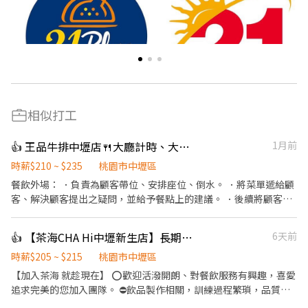
相似打工
👍 王品牛排中壢店🍴大廳計時、大廳見習襄理、假日計時、廚藝助理意者內洽詳談
1月前
時薪$210 ~ $235
桃園市中壢區
餐飲外場： ．負責為顧客帶位、安排座位、倒水。 ．將菜單遞給顧
客、解決顧客提出之疑問，並給予餐點上的建議。 ．後續將顧客點
餐訊息通知廚房做餐。 ．於用餐中為顧客按照順序送餐。 ．於顧客
用餐完畢後，負責收拾碗盤與清理環境。
👍 【茶海CHA Hi中壢新生店】長期早晚班兼職人員(假日班）
6天前
時薪$205 ~ $215
桃園市中壢區
【加入茶海 就趁現在】 ⭕️歡迎活潑開朗、對餐飲服務有興趣，喜愛
追求完美的您加入團隊。 ⛔️飲品製作相關，訓練過程繁瑣，品質控
管嚴謹，短期勿試。 【調配飲品】 根據顧客需求，在吧台迅速調配