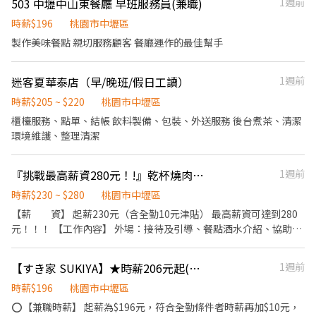
503 中壢中山東餐廳 早班服務員(兼職)
1週前
成為全球第一的連鎖餐飲集團。 我們堅持使用安全及高品質的食
務。 ．負責洗、剝、削、切各種食材。 ．負責清理工作環境、設備
材，當場現點現作提供美味可口的日本國民美食-牛丼/咖哩，並以
和餐具。 ．準備不同餐點所需要的食材。 ．協助測量食材的容量與
時薪$196
桃園市中壢區
舒適衛生的用餐環境、熱情用心的服務態度、平實親民的誠懇價
重量。 ．負責擺盤、打包外帶服務。
製作美味餐點 親切服務顧客 餐廳運作的最佳幫手
格，強調食品安全，顧客安心。不論是單獨一人、與家人一起、朋
友一起，皆可享受用餐的樂趣。
迷客夏華泰店（早/晚班/假日工讀）
1週前
時薪$205 ~ $220
桃園市中壢區
櫃檯服務、點單、結帳 飲料製備、包裝、外送服務 後台煮茶、清潔
環境維護、整理清潔
『挑戰最高薪資280元！!』乾杯燒肉居酒屋大江店 計時社員
1週前
時薪$230 ~ $280
桃園市中壢區
【薪 資】 起薪230元（含全勤10元津貼） 最高薪資可達到280
元！！！ 【工作內容】 外場：接待及引導、餐點酒水介紹、協助顧
客點餐、桌邊服務及維護環境。 主管交辦事項等。 內場：料理製
作、食材處理、成本控管、主管交辦事項等。 【工作需求】 每週排
【すき家 SUKIYA】★時薪206元起(含全勤)★中壢中原店
1週前
班，每週最少上班日為兩天平日兩天假日（假日包含週五、六、
日） 【福利】 每年健檢健康諮詢、員工餐、不定期部門聚餐等。 乾
時薪$196
桃園市中壢區
杯居酒屋 大江店 桃園市中壢區中園路二段501號B1 (大江購物中心)
⭕【兼職時薪】 起薪為$196元，符合全勤條件者時薪再加$10元，