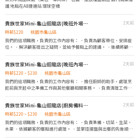
護 地點在A8捷運站 環球空橋
貴族世家Mini-龜山迴龍店(晚班外場人員)
2天前
時薪$220
桃園市龜山區
我們的這項職務，負責的工作內容有： ．負責為顧客帶位、安排座
位。 ．解決顧客提出之疑問，並給予餐點上的建議。 ．後續將顧客
點餐訊息通知廚房做餐。 ．於顧客用餐完畢後，負責收拾碗盤與清
理環境。 ．並負責結帳、收銀等工作。
貴族世家Mini-龜山迴龍店(晚班內場人員)
2天前
時薪$220 ~ $230
桃園市龜山區
我們的這項職務，負責的工作內容有： ．擔任廚師的助手，處理烹
飪前與烹飪中之準備工作與其他餐廳相關事務。 ．負責清理工作環
境、設備和餐具。 ．準備不同餐點所需要的食材。 ．協助測量食材
的容量與重量。 ．負責擺盤、打包外帶服務。
貴族世家Mini-龜山迴龍店(廚房備料生菜,水果人員)
2天前
時薪$220 ~ $230
桃園市龜山區
我們的這項職務，負責的工作內容有： ．負責準備、切菜、生菜、
水果 ．依據顧客的餐點進行處理。 ．並掌控擺盤與出餐的先後順
序。 ．計算食材進貨數量、成本控管。 ．確保食品均符合衛生管理