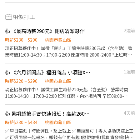
相似打工
👍 《最高時薪290元》閉店清潔夥伴
2週前
時薪$230 ~ $290
桃園市龜山區
現正招募夥伴中！ 誠徵『閉店』工讀生時薪230元起（含全勤） 營
業時間11:00-14:30；17:00-22:00 閉店時段 2000-2400 *上班時間
會依實際營運需求調整* 【福田商店 核心價值】 秉持著「福是人
情，笑是招牌，酒是陪伴」的精神，成為最有人情味的居酒屋。
👍 《六月新開店》福田商店 小酒館X食堂 計時夥伴
1週前
【基本保障與其他福利】 ①勞保、健保、勞退提撥6%、僱主意外
責任險 ②正式夥伴年終獎金與三節獎金、禮品 ③正式薪夥伴年假10
時薪$220 ~ $290
桃園市龜山區
天起 （優於勞基法，依當年度在職比例發放) ④完整的教育訓練 ⑤
現正招募夥伴中！ 誠徵工讀生時薪220元起（含全勤） 營業時間
每日員工供膳 ⑥不定期店鋪聚會、聚餐 【工作內容】環境整理/其
11:00-14:30；17:00-22:00 班別任選，內外場皆可 早班09:00-
他主管交辦事項
16:00（2名） 晚班17:00-23:30（3名） *上班時間會依實際營運需
求調整* 【福田商店 核心價值】 秉持著「福是人情，笑是招牌，酒
👍 暑期超搶手🚨快速報班！高薪260🔥日領現賺💸多時段任選！
4天前
是陪伴」的精神，成為最有人情味的居酒屋。 【基本保障與其他福
利】 ①勞保、健保、勞退提撥6%、僱主意外責任險 ②正式夥伴年
時薪$230 ~ $434
桃園市龜山區
終獎金與三節獎金、禮品 ③正式薪夥伴年假10天起 （優於勞基法，
✅ 單日臨派｜時間彈性，想上就上 ✅ 無經驗可｜專人協助快速上工
依當年度在職比例發放) ④完整的教育訓練 ⑤每日員工供膳 ⑥不定
✅ 可揪同學一起報名，賺錢有伴更有趣 ❗️隨便你挑❗️我負責發錢❗️快找