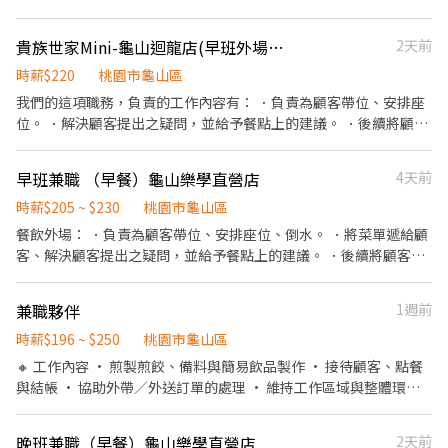
期店鋪聚會、聚餐 【工作內容】 《外場》 門口接待/點餐結帳/菜單
同學一起來⚡ ❤️多時段讓你選❤️ ------------------------------------
介紹/上菜介紹/環境整理/其他主管交辦事項 《內場》 餐點事前備
------ 龜山 🕒 上班時段 (休息時間不記薪) 💸時薪260💸專區 晚短班:
貴族世家Mini-龜山迴龍店(早班外場人員)
2天前
料/餐點擺盤、出餐/食安衛生管理/店鋪庫存管理/熟記內場各餐點製
17:30－22:30 夜班: 00:00－08:00 夜11班:23:00－08:00 晚9班：
作流程/其他主管交辦事項
21:00－06:00 ~~~~~~~~~~~~~~~~~~~~~~~~~~~~~~ 💸時薪230💸
時薪$220
桃園市龜山區
專區 早9班：09:00 － 18:00 早8班：08:00 －17:00 午13班：13:00
我們的這項職務，負責的工作內容有： ．負責為顧客帶位、安排座
－20:00 午14班：14:00－23:00 工作內容: 簡單分貨＋包裹整理 工作
位。 ．解決顧客提出之疑問，並給予餐點上的建議。 ．後續將顧客
地點： 📍地址: 桃園市龜山區頂湖二街
點餐訊息通知廚房做餐。 ．於顧客用餐完畢後，負責收拾碗盤與清
━━━━━━━━━━━━━━━━━━━━━ ⚡酷財神系列⚡單日
理環境。 ．並負責結帳、收銀等工作。
早班兼職 （早餐）龜山樂學直營店
4天前
津貼加碼250~600💸 🕒 上班時段 ▪ 早班：08:00 - 17:00｜時薪
$210 ▪ 晚班：18:00 - 03:00｜時薪 $240 地址: 桃1📍桃園市大園區
時薪$205 ~ $230
桃園市龜山區
建國路 桃3📍桃園市大園區中山南路 桃4📍桃園市觀音區玉林路一段
餐飲外場： ．負責為顧客帶位、安排座位、倒水。 ．將菜單遞給顧
桃5📍桃園市觀音區寶倉街 桃6📍桃園市大園區航翔路 RC8📍桃園市
客、解決顧客提出之疑問，並給予餐點上的建議。 ．後續將顧客點
楊梅區環東路 桃9📍桃園市大園區建國路 桃17📍桃園市大園區開和
餐訊息通知廚房做餐，或可進行簡易餐飲之料理，如：烤土司或調
路 ━━━━━━━━━━━━━━━━━━━━━ ❤️𝑳𝒊𝒏𝒆 𝑰𝑫：
配飲料等。 ．於顧客用餐完畢後，負責收拾碗盤與清理環境。 ．並
【@317tpzqd】明熙-Blue專員 加入後請留下您的姓名+電話+職缺
兼職夥伴
1週前
負責結帳、收銀等工作。 餐飲內場： ．擔任廚師的助手，處理烹飪
截圖 以便專員快速替你登記報班🙏 1對1專人為您服務😁 真心不騙
前與烹飪中之準備工作與其他餐廳相關事務。 ．負責洗、剝、削、
時薪$196 ~ $250
桃園市龜山區
⭕️免費諮詢 ❌無收取仲介費
切各種食材。 ．負責清理工作環境、設備和餐具。 ．準備不同餐點
🔸 工作內容 • 煎製煎餃、備料與簡易飲品製作 • 接待顧客、點餐
所需要的食材。 ．協助測量食材的容量與重量。 ．負責擺盤、打包
與結帳 • 協助外帶／外送訂單的處理 • 維持工作區域與整體環境
外帶服務。
整潔 • 與團隊合作，完成每日營運 • 一起思考與優化流程，讓工
作更順、大家更開心！ ⸻ ♦️如應徵早班兼職，請確認週一至週
晚班兼職（早餐）龜山樂學直營店
2天前