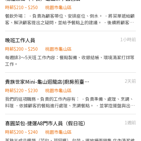
日早上10：30-15：00，可以正常配合排班，一週需要配合排班4-5
日，謝謝！
時薪$210 ~ $250
桃園市龜山區
餐飲外場： ．負責為顧客帶位、安排座位、倒水。 ．將菜單遞給顧
客、解決顧客提出之疑問，並給予餐點上的建議。 ．後續將顧客點
餐訊息通知廚房做餐，或可進行簡易餐飲之料理，如：烤土司或調
配飲料等。 ．於顧客用餐完畢後，負責收拾碗盤與清理環境。 ．並
晚班工作人員
1小時前
負責結帳、收銀等工作。 餐飲內場： ．擔任廚師的助手，處理烹飪
前與烹飪中之準備工作與其他餐廳相關事務。 ．負責洗、剝、削、
時薪$200 ~ $250
桃園市龜山區
切各種食材。 ．負責清理工作環境、設備和餐具。 ．準備不同餐點
每週排3～5天班 工作內容：餐點製備、收銀結帳、環境清潔打烊等
所需要的食材。 ．協助測量食材的容量與重量。 ．負責擺盤、打包
工作。
外帶服務。
貴族世家Mini-龜山迴龍店(廚房煎臺人員)
2天前
時薪$220 ~ $230
桃園市龜山區
我們的這項職務，負責的工作內容有： ．負責準備、處理、烹調、
料理 ．依據顧客的餐點進行處理、烹調餐點。 ．並掌控擺盤與出餐
的先後順序。 ．計算食材進貨數量、成本控管。 ．確保食品均符合
衛生管理的規定，冷凍庫及其他
喜圓菜包-捷運A8門市人員（假日班）
1週前
時薪$200 ~ $240
桃園市龜山區
蒸熟半成品粿類（菜包、草阿粿） 包裝、擺放檯面銷售 店內清潔維