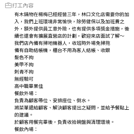
打工內容
有木鍋物在楊梅已經經營三年，林口文化店需要你的加
入，我們上班環境非常愉快，除勞健保以及加班費之
外，額外提供員工意外險，也有提供多項獎金措施，後
續也還會有擴展直營店的計劃，歡迎來店面試了解～
我們店內備有掃地機器人，收班時外場免掃拖
備有自助結帳機，櫃台不用為客人結帳、收銀
髮色不拘
美甲不拘
刺青不拘
無經驗可
高中職畢業佳
餐飲外場：
負責為顧客帶位、安排座位、倒水。
將菜單遞給顧客、解決顧客提出之疑問，並給予餐點上
的建議。
於顧客用餐完畢後，負責收拾碗盤與清理環境。
餐飲內場：