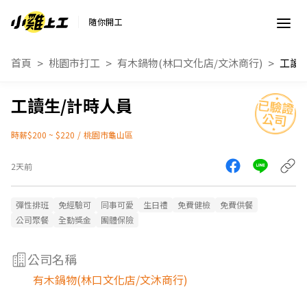
隨你開工
首頁
桃園市打工
有木鍋物(林口文化店/文沐商行)
工讀
工讀生/計時人員
時薪$200 ~ $220
/
桃園市龜山區
2天前
彈性排班
免經驗可
同事可愛
生日禮
免費健檢
免費供餐
公司聚餐
全勤獎金
團體保險
公司名稱
有木鍋物(林口文化店/文沐商行)