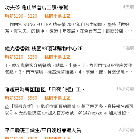
的規定，冷凍庫及其他
功夫茶-龜山樂善店工讀/兼職
4天前
時薪$196 ~ $220
桃園市龜山區
工作內容 KUNG FU TEA 功夫茶 2007年自台中發跡， 堅持「做好
茶。真功夫」的精神， 經過十年發展，在全台有三十餘間分店、更
跨足全球13 座城市， 包含加拿大、新加坡、馬來西亞、韓國、越
南、香港、澳門等都有我們的據點！ 擁有專業的研發、穩定的供應
繼光香香雞-桃園A8環球購物中心2F
1週前
鏈團隊、堅持高品質的技術， 將製作茶飲標準化，使世界各地都能
喝到口味、口感一致的功夫茶。 期待在未來的日子裡招募更多對餐
時薪$210 ~ $250
桃園市龜山區
飲有興趣的新星， 共同打造屬於我們的茶飲新世代！ --- 徵才要
1、親切與顧客介紹餐點、點單、出餐。 2、依照門市SOP程序製作
求： 1.對於外帶式飲品有經驗之人。 2.有向心力且具有共同合作認
餐點。 3、門市環境、機器清潔維護。 4、享勞、健、勞退保險。
知者。 工作內容： 1.依據客戶需求調製各類不含酒精之飲品。 2.飲
5、月休8-10天。 6、營業時間10:00-22:00 7、正$35000~$38000
品備料之工作(烹煮茶葉、洗切水果)。 3.定期檢查原物料保鮮期限。
起，兼$210起。 工作團隊簡介： 我們是剛踏入餐飲界的新兵，正在
💣超高時薪2️⃣8️⃣0️⃣「日夜自選」工作簡單走動理貨員✨可周領✅可書審✅立即報到
16小時前
4.共同維護工作區域整潔。 5.外送服務。
尋找首批創始夥伴，這裡沒有複雜的辦公室政治、人與人的勾心鬥
角，只有一起成長的戰友；新的團隊、新的氣象！你的參與將有利
時薪$260 ~ $560
桃園市龜山區
於新制度的建立，放心~~你的建議我們聽得見。 職涯發展： 這是我
📩【應徵方式】 ✨ 歡迎立即預約面試 ✨ 想了解更多、直接報名都可
們的第一步，日後隨著新據點的擴張，首批創始夥伴或表現優異者
以👇 🔹 預約最快速 👉 加入官方帳號：@147nexzq 🔹 加入後留
將優先晉升，共同創造互利雙贏的職涯。
言：「姓名＋電話＋截圖應徵的職缺」 📞 電話諮詢 0965-020-660
➤ 找惠小姊 📎 快速連結 點這裡加入 ➤ https://lin.ee/2emTrEo 🔥
平日晚班工讀生/平日晚班兼職人員
2小時前
PChome 物流倉儲｜4萬5起 🔥 📦 簡單理貨｜高錄取率｜可朋友一
起上班 ━━━━━━━━━━━━━━━ 📍 工作地點｜龜山區文信
時薪$196 ~ $300
桃園市龜山區