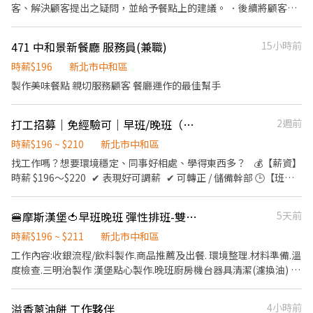
+津貼為196+15至222+15元。 ✅也就是當月出勤滿65小時以上，
客、解決顧客提出之疑問，並給予餐點上的建議。 ．後續將顧客點
時薪+獎金+津貼為196+30至222+30元。 ⭕獎金福利 ● 員工用餐8
餐訊息通知廚房做餐，或可進行簡易餐飲之料理，如：烤土司或調
折。 ● 推薦新人獎金。 ● 春節出勤獎金。 ● 支援其他門市獎金。
配飲料等。 ．於顧客用餐完畢後，負責收拾碗盤與清理環境。 ．並
471 中和景新餐廳 服務員(兼職)
15小時前
● 生日禮金、其他專案獎金。 ● 每半年舉辦晉升考試，通過即調
負責結帳、收銀等工作。 餐飲內場： ．擔任廚師的助手，處理烹飪
薪。
前與烹飪中之準備工作與其他餐廳相關事務。 ．負責洗、剝、削、
時薪$196
新北市中和區
切各種食材。 ．負責清理工作環境、設備和餐具。 ．準備不同餐點
製作美味餐點 親切服務顧客 餐廳運作的最佳幫手
所需要的食材。 ．協助測量食材的容量與重量。 ．負責擺盤、打包
外帶服務。
打工招募｜免經驗可｜早班/晚班（粥大福 中和莒光店）
2週前
時薪$196 ~ $210
新北市中和區
找工作嗎？想要環境穩定、同事好相處、學得東西多？ 💰【薪資】
時薪 $196～$220 ✔ 表現好可調薪 ✔ 可轉正 / 儲備幹部 🕒【班表
很彈性】 排班時間10:00-22:30 配合時段 16:00-21:00 17:00-22:30
✔ 可排班討論 ✔ 長短班都 OK ✔ 歡迎學生 ✔ 想要第二份收入的
🍔摩斯漢堡🍅早班晚班 彈性排班-雙和醫院內
5天前
你 🧑‍🍳【工作內容（全都有教）】 外場：點餐、結帳、出餐協助、
桌面整理、外帶打包 內場：傳餐、備料（簡單洗切）、洗碗機、環
時薪$196 ~ $211
新北市中和區
境清潔補料 👉 內容不難，照流程走就會了 👉 團隊氛圍輕鬆好配合
工作內容:收銀流程/飲料製作.商品推薦及出餐. 環境整理.材料準備.溫
✔【我們期待的你】 * 無經驗也可以！ * 做事細心、負責 * 願意學、
度檢查.三明治製作 漢堡點心製作.晚班廚房機台器具清潔(濾換油) 上
能配合團隊 📮 應徵方式 直接投遞履歷安排面試 請自備簡歷到店裡
班時段: 1.晚班時段13～22之間，可上滿優先 2.早上時段05開店準備
～13之間，可上滿優先 3.每日排班最低4小時以上 4.短期勿試 「學
溢香蔥油餅 工作夥伴
4小時前