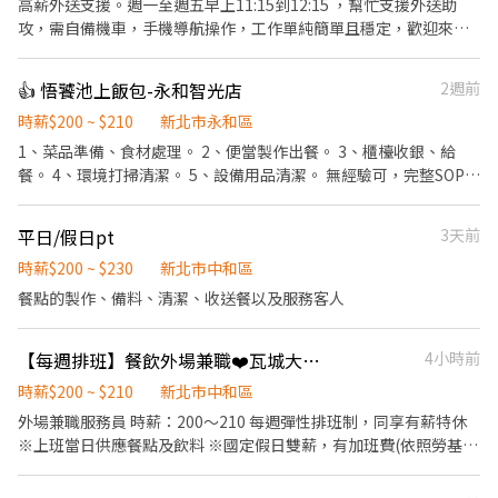
高薪外送支援。週一至週五早上11:15到12:15 ，幫忙支援外送助
所需要的食材。 ．協助測量食材的容量與重量。 ．負責擺盤、打包
攻，需自備機車，手機導航操作，工作單純簡單且穩定，歡迎來支
外帶服務。
援我們成為我們的一員
👍 悟饕池上飯包-永和智光店
2週前
時薪$200 ~ $210
新北市永和區
1、菜品準備、食材處理。 2、便當製作出餐。 3、櫃檯收銀、給
餐。 4、環境打掃清潔。 5、設備用品清潔。 無經驗可，完整SOP教
學，易上手，工作環境良好，氣氛融洽。
平日/假日pt
3天前
時薪$200 ~ $230
新北市中和區
餐點的製作、備料、清潔、收送餐以及服務客人
【每週排班】餐飲外場兼職❤️瓦城大心中和建一店#橋和#連城#景安
4小時前
時薪$200 ~ $210
新北市中和區
外場兼職服務員 時薪：200～210 每週彈性排班制，同享有薪特休
※上班當日供應餐點及飲料 ※國定假日雙薪，有加班費(依照勞基法
給付) 1. 餐廳同仁：【免費供餐】多樣化的菜色讓你吃得開心 2. 進
到任何一間集團的餐廳，本人憑員工證【員工8折折扣】就可讓你吃