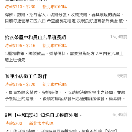
生可依課表彈性排班」 歡迎二度就業、兼職第二份收入 🍔半價餐飲
～超划算！ 🍔在職第二個月起，每月免費漢堡2個 🍔有勞健保～照
時薪$210 ~ $230
新北市中和區
政府規定走，每日薪資清清楚楚！ 🍔免費制服～衣服變小變大變髒
桿餅，煎餅，招呼客人，切餅分裝，收錢找錢，器具環境的清潔。
都可以換新的 🍔國定假日～薪資DOUBLE！雙倍薪水！ 🍔年度獎金
目前每週營業四五六日 希望能長期穩定 表現良好還有額外獎金 感謝
～把特休換成錢！做越久，領越多！ 其他時段彈性可訊息聊聊 *相
～
關福利：享保險、免費制服、員工優惠餐飲等。 PS：用餐時段因店
拾汣茶屋中和員山店早班長期
15小時前
內忙碌，請勿來電， 歡迎直接小雞訊息店長～謝謝。 【 門市氛圍、
環境都很棒 】 【--MOS漢堡歡迎您的加入--】
時薪$196 ~ $216
新北市中和區
1.櫃檯收銀、調製飲品、煮茶備料，需要熟背配方 2.三四五六早上
能上班優先
咖哩小店徵工作夥伴
4天前
時薪$196 ~ $220
新北市中和區
．負責為顧客帶位、安排座位。 ．協助解決顧客提出之疑問，並給
予餐點上的建議。 ．後續將顧客點餐訊息通知廚房做餐，簡易調配
飲料等。 ．於顧客用餐完畢後，負責收拾碗盤與清理環境。 ．並負
責整理餐具、外帶打包餐點、結帳、收銀等工作。
8月【中和環球】知名日式餐廳外場PT_時薪200
6小時前
時薪$200
新北市中和區
📍工作日期/時間︰ 日期時段可彈性安排，休息不計薪 【外場】