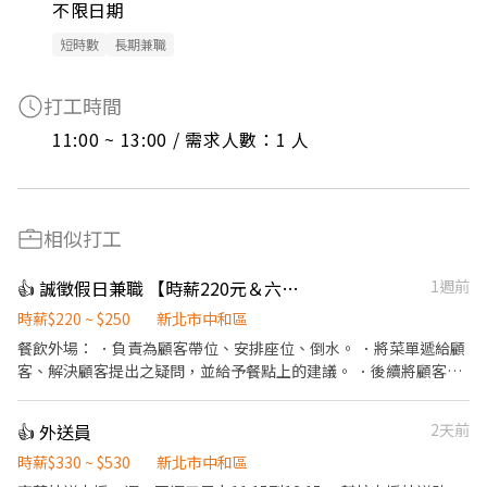
不限日期
短時數
長期兼職
打工時間
11:00 ~ 13:00 / 需求人數：1 人
相似打工
👍 誠徵假日兼職 【時薪220元＆六日時薪+15元】壽司郎】 無經驗🉑
1週前
時薪$220 ~ $250
新北市中和區
餐飲外場： ．負責為顧客帶位、安排座位、倒水。 ．將菜單遞給顧
客、解決顧客提出之疑問，並給予餐點上的建議。 ．後續將顧客點
餐訊息通知廚房做餐，或可進行簡易餐飲之料理，如：烤土司或調
配飲料等。 ．於顧客用餐完畢後，負責收拾碗盤與清理環境。 ．並
👍 外送員
2天前
負責結帳、收銀等工作。 餐飲內場： ．擔任廚師的助手，處理烹飪
前與烹飪中之準備工作與其他餐廳相關事務。 ．負責洗、剝、削、
時薪$330 ~ $530
新北市中和區
切各種食材。 ．負責清理工作環境、設備和餐具。 ．準備不同餐點