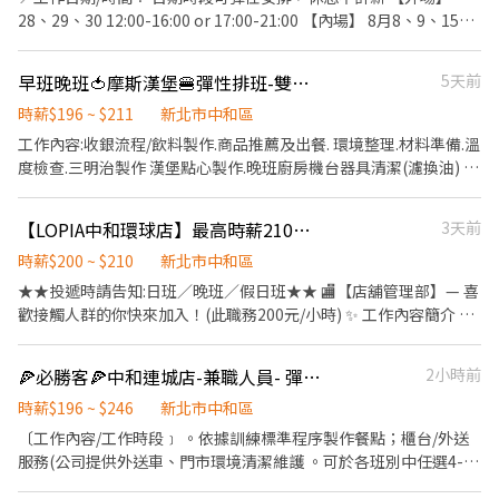
28、29、30 12:00-16:00 or 17:00-21:00 【內場】 8月8、9、15、
16、22、23、29、30 12:00-16:00 or 17:00-21:00 📍時薪：200元
📍工作內容︰ 外場：帶位、送餐、清潔 📍其他注意事項： 1. 需自備
早班晚班🍅摩斯漢堡🍔彈性排班-雙和醫院內
5天前
全黑防滑鞋 2. 可全時段、日期配合者優先排班 3. 薪資隔月15號匯款
發放，薪資截點為每月25號（9/26-10/25薪資11/15發放） ✨4. 彈
時薪$196 ~ $211
新北市中和區
性排班定義：只報一兩天也沒關係，但報了就請務必出席🫡 ➡️若有
工作內容:收銀流程/飲料製作.商品推薦及出餐. 環境整理.材料準備.溫
意願配合，請直接報名；評估為合適者會，會再文字及電話聯繫！
度檢查.三明治製作 漢堡點心製作.晚班廚房機台器具清潔(濾換油) 上
僅詢問是否缺人者，一律不予答覆唷
班時段: 1.晚班時段13～22之間，可上滿優先 2.早上時段05開店準備
～13之間，可上滿優先 3.每日排班最低4小時以上 4.短期勿試 「學
【LOPIA中和環球店】最高時薪210元★日班／晚班／假日班．歡迎學生打工．二度就業★
3天前
生可依課表彈性排班」 歡迎二度就業、兼職第二份收入 🍔半價餐飲
～超划算！ 🍔在職第二個月起，每月免費漢堡2個 🍔有勞健保～照
時薪$200 ~ $210
新北市中和區
政府規定走，每日薪資清清楚楚！ 🍔免費制服～衣服變小變大變髒
★★投遞時請告知:日班／晚班／假日班★★ 🏬【店舖管理部】— 喜
都可以換新的 🍔國定假日～薪資DOUBLE！雙倍薪水！ 🍔年度獎金
歡接觸人群的你快來加入！(此職務200元/小時) ✨ 工作內容簡介 ✨
～把特休換成錢！做越久，領越多！ 其他時段彈性可訊息聊聊 *相
🔸 入口人流引導 & 動線安排 協助顧客順利入場、引導購物動線，
關福利：享保險、免費制服、員工優惠餐飲等。 PS：用餐時段因店
維持現場秩序與流暢度💡 ※需可配合 假日及連假出勤 喔！ 🔸 門市
🍕必勝客🍕中和連城店-兼職人員- 彈性周排班 -"$196-$246"-
2小時前
內忙碌，請勿來電， 歡迎直接小雞訊息店長～謝謝。 【 門市氛圍、
營運支援 * 協助 收銀作業 及 自助結帳機 操作 🧾 * 整理 推車與購物
環境都很棒 】 【--MOS漢堡歡迎您的加入--】
籃，保持賣場整潔 🛒 * 回應顧客詢問，協助處理現場簡易狀況 😊 🍽️
時薪$196 ~ $246
新北市中和區
【熟食部門】— 喜歡料理香氣的你千萬別錯過！ 工作內容包含： *
〔工作內容/工作時段﹞ 。依據訓練標準程序製作餐點；櫃台/外送
在日式熟食區負責製作 LOPIA 招牌家常菜： 如手作 Pizza、日式
服務(公司提供外送車、門市環境清潔維護 。可於各班別中任選4-6
炸物等豐富料理🍕🍤 * 協助廚房出餐流程： 包含操作蒸烤箱、油
小時彈性排班 ﹝薪資福利﹞ ★ 基本時薪：$196 "起" ★ 津貼福利 ◆