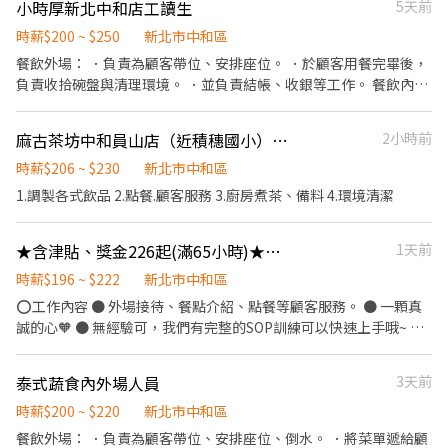
小時厚新北中和店工讀生
5天前
飽飽 3.【勞保、健保及6%勞退準備金提撥】 4.【團保】公與私雙層
保障，家人放心你也安心 5.【三節禮品/餐券】送好禮、集團餐券，
時薪$200 ~ $250
新北市中和區
歡樂繽紛過好節 6.【在學同仁獎學金】，希望你除了賺錢也別忘記
餐飲外場： ．負責為顧客帶位、安排座位。 ．於顧客用餐完畢後，
好好唸書 工作介紹 1、熱情接待顧客，提供優質的服務體驗 2、積
負責收拾碗盤與清理環境。 ．並負責結帳、收銀等工作。 餐飲內
極瞭解顧客需求，並提供即時的服務 3、專業介紹餐點，同時善於
場： ．負責清理工作環境、設備和餐具。 ．準備不同餐點所需要的
銷售 基本內容 1. 外場服務，解決客人問題 2. 餐廳環境清潔與維護 3.
食材。 ．負責送餐、打包外帶服務。
麻古茶坊中和員山店（近積穗國小）-早班計時人員
2小時前
配合公司調度人員支援或輪調 4. 排班時段及時數以各分店實際排定
為主，若有特殊需求請面試時另外提出。 5. 遵守公司規定，讓我們
時薪$206 ~ $230
新北市中和區
快樂上班，一起成長 在瓦城泰統集團的每一天，我們用心希望讓顧
1.調製各式飲品 2.點餐.顧客服務 3.廚房煮茶、備料 4.環境清潔
客透過美食感到幸福！ 竭誠歡迎喜歡美食、熱愛與人互動的你/妳，
與我們傳遞東方美食的魅力， 我們將以完整的培育系統，讓熱情有
活力的你/妳，看見自已更多的可能性！
★含津貼、獎金226起(滿65小時)★點點心環球中和-長期晚班外場PT
1天前
時薪$196 ~ $222
新北市中和區
⭕工作內容 ● 外場接待、餐點介紹、點餐等顧客服務。 ● 一顆真
誠的心🧡 ● 無經驗可，我們有完整的SOP訓練可以快速上手哦~ ●
另有計時幹部職缺，歡迎詢問。 ⭕上班時間 ● 晚班:平日晚上1800-
2200+假日1100-2230。 (一週安排4天左右上班) (假日至少需要一
泰式蔬食內外場人員
3天前
天上班哦~) ⭕薪資 ● 本薪196元起~222元。 ● 只要有上班出勤(不
限時數)， 每小時另核發15元獎金， 時薪+獎金為196+15至222+15
時薪$200 ~ $220
新北市中和區
元。 ● 若當月工時滿65小時以上， 每小時另核發15元津貼， 時薪
餐飲外場： ．負責為顧客帶位、安排座位、倒水。 ．將菜單遞給顧