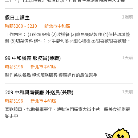
工作。) 【上班時數】 彈性排班，可配合學生課後時段需求 1.每週
最少配合排班20小時，依各門市營業需求進行排班工時規劃。 2.國
定假日及例假日需能配合上班。 【培訓規劃】 我們透過每個階段的
假日工讀生
1週前
學習訓練，來創造顧客無與倫比的冰淇淋體驗 1.新進學習訓練(教室
課程/實作課程訓練) 2.晉升訓練(時薪娛樂經理培訓課程) 【福利】
時薪$200 ~ $210
新北市中和區
我們會依公司的經營成果，規劃員工福利讓夥伴和公司一起成長 1.
工作內容： (1)外場服務 (2)收送餐 (3)簡易餐點製作 (4)保持環境整
保險制度：勞保、健保、團保(意外險)、職災保險、退休金提撥6%
潔 (5)切菜備料 條件： ✅手腳俐落 ✅細心積極 ⚠️很喜歡很喜歡服務
2.休假制度：特休假、育嬰假、陪產假、家庭照顧假、生理假等等
人⚠️ 😊甜美的笑容😊 熟悉煎台有早午餐飲經驗者優先 👏歡迎加入
3.健康相關：年度員工健檢(不含新進人員體檢) 4.其他：上班免費享
👏
99 中和餐廳 服務員(兼職)
1天前
用冰淇淋、員工折扣、生日福利、三節禮金(品)、福委會福利
時薪$196
新北市中和區
製作美味餐點 親切服務顧客 餐廳運作的最佳幫手
209 中和興南餐廳 外送員(兼職)
1天前
時薪$196
新北市中和區
喜歡騎車，協助餐廳夥伴，轉動油門探索大街小巷，將美食送到顧
客手中