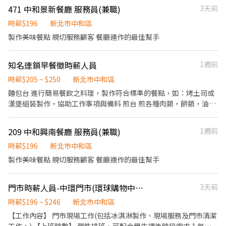
471 中和景新餐廳 服務員(兼職)
3天前
時薪$196
新北市中和區
製作美味餐點 親切服務顧客 餐廳運作的最佳幫手
知名連鎖早餐徵時薪人員
1週前
時薪$205 ~ $250
新北市中和區
麵包台 進行簡易餐飲之料理，製作符合標準的餐點，如：烤土司或
漢堡組裝製作，協助工作事項與備料 煎台 煎各種肉類，餅類，油炸
各種食品，協助工作事項與備料 飲料台 備飲料與製作調配飲料等，
協助工作事項與備料 外場 送餐與顧客用餐完畢後，負責收拾碗盤與
209 中和興南餐廳 服務員(兼職)
1週前
清理環境，提供客人親切熱情的服務。 想找穩定工作，對早餐店工
作有熱忱 服務態度親切 喜愛與人群相處 反應快 工作心態積極 有經
時薪$196
新北市中和區
驗佳，無經驗也可 有早餐店與餐飲業相關經驗者佳 但需具備抗壓性
製作美味餐點 親切服務顧客 餐廳運作的最佳幫手
及願意學習心態 長期雇用，短期勿試，採排班制 可短時數，也歡迎
年長有早餐店經驗的加入 不定時會有員工聚餐 面試方式 可於下午
門市時薪人員-中環門市(環球購物中心中和店)
3天前
14:00～15:00前親洽 電洽預約面試 02-2221-1687。 於小雞上工傳
送基本履歷或攜帶紙本履歷
時薪$196 ~ $246
新北市中和區
【工作內容】 門市現場工作(包括冰淇淋製作、現場服務及門市清潔