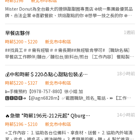
前與烹飪中之準備工作與其他餐廳相關事務。 ．負責洗、剝、削、
時薪$196
新北市中和區
切各種食材。 ．負責清理工作環境、設備和餐具。 ．準備不同餐點
Mister Donut為全台最大的連鎖甜甜圈專賣店 ֍統一集團最優質品
所需要的食材。 ．協助測量食材的容量與重量。 ．負責擺盤、打包
牌、合法企業 ֍喜歡餐飲、烘焙甜點的你 ֍想學一技之長的你 ֍想
外帶服務。
在一個歡樂環境工作的你 歡迎一起成為我們的【圈內人】 【工作說
明】 ◎基礎作業：開閉店作業、收銀、甜甜圈裝飾加工包裝、商品
早餐店夥伴
1週前
介紹、飲品製作、門市清潔。 ◎長期配合尤佳，工讀轉正更有年資
累計❗️ 【福利制度】 ★最真實的關心：每年免費健康檢查、免費員
時薪$200 ~ $220
新北市中和區
工團體保險 ★就是比別人多一：春節、五一、端午、中秋 四好禮。
##找員工＃＃需有經驗＃＃需長期##無經驗肯學可# ［職缺名稱］
֍生日我最大：生日禮物。 ＊門市步調快，上班時間過得很快，歡
早餐店工作夥伴/麵台／麵包台/飲料台/煎台 ［工作內容］ 餐點製
迎想認真賺錢的夥伴一起加入💪🏻
作、食材準備、清潔洗碗、備料、煮茶 調製飲料、收桌、客座區清
潔 麵包台： 進行簡易餐飲之料理，製作符合標準的餐點，如：烤土
💰中和時薪＄220🍮點心甜點包裝💰可週借支【錄取隨時上班】🙋‍♀️學生可以
18小時前
司或漢堡組裝製作，協助工作事項與備料 麵台 煮麵餐點製作、協助
工作事項與備料 飲料台：調製飲料 煎台：記得餐點 製作餐點 歡迎
時薪$220 ~ $327
新北市中和區
想要斜槓的人、二度就業 、夜間部學生 只要肯做 歡迎加入我們！
📴手機預約【0978-757-880】徐小姐 加
服務態度親切、有責任感 有良好情緒管理以及溝通能力 喜愛與人群
🅻🅸🅽🅴➜【@agn6828m】✅截圖職缺_姓名_電話 - ⏩【工作地
相處 反應快，有禮貌、邏輯好 工作心態積極 耐操 有經驗佳，無經
點】：中和中正路 (中原捷運站走約8分) ❣️ 交通資訊： ✔️公車➜搭
驗也可 有餐飲業相關經驗者佳 但需具備抗壓性及願意學習心態 長期
【橘5】至【富貴賞社區】走1分 ✔️公車➜搭【982、橘5、藍18】至
🔥急徵 *時薪196元-212元起* Qburger 中和員山店 徵工讀、兼職
14小時前
雇用，短期勿試，採排班制 店內會供餐 面試方式 電洽預約面試 張
【員山路口】走1分 ⏩【職缺訊息】 ⭐工期短期至9/24（學生可但需
小姐 0913-500018 於小雞上工傳送基本履歷或攜帶紙本履歷 ［聯
要配合至９／１０－１５） 🍮甜點專賣點🍮日式手工餅乾／年節禮
時薪$196 ~ $210
新北市中和區
絡方式］小雞私訊/電聯0913-500018
盒／彌月蛋糕 🥯固定日班、無經驗、高錄取、⭐️不用加班⭐️ ⏩【職
⭐️工作內容： 1. 協助各台位備料、拿食材、送餐。 2. 協助內外場清
缺細節】 【工作內容】: ❶.餅乾生產（備料/打餡/裝飾/烘烤/清洗）
潔、收桌、擦桌子、擦洗碗盤。 3. 煮簡單的飯、麵。 4. 幫忙進貨、