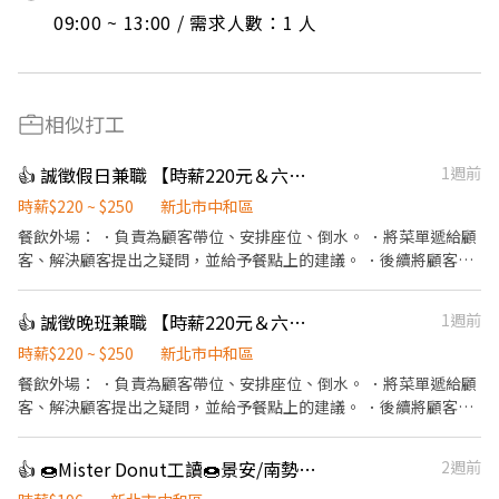
09:00 ~ 13:00 / 需求人數：1 人
相似打工
👍 誠徵假日兼職 【時薪220元＆六日時薪+15元】壽司郎】 無經驗🉑
1週前
時薪$220 ~ $250
新北市中和區
餐飲外場： ．負責為顧客帶位、安排座位、倒水。 ．將菜單遞給顧
客、解決顧客提出之疑問，並給予餐點上的建議。 ．後續將顧客點
餐訊息通知廚房做餐，或可進行簡易餐飲之料理，如：烤土司或調
配飲料等。 ．於顧客用餐完畢後，負責收拾碗盤與清理環境。 ．並
👍 誠徵晚班兼職 【時薪220元＆六日時薪+15元】壽司郎】 無經驗🉑
1週前
負責結帳、收銀等工作。 餐飲內場： ．擔任廚師的助手，處理烹飪
前與烹飪中之準備工作與其他餐廳相關事務。 ．負責洗、剝、削、
時薪$220 ~ $250
新北市中和區
切各種食材。 ．負責清理工作環境、設備和餐具。 ．準備不同餐點
餐飲外場： ．負責為顧客帶位、安排座位、倒水。 ．將菜單遞給顧
所需要的食材。 ．協助測量食材的容量與重量。 ．負責擺盤、打包
客、解決顧客提出之疑問，並給予餐點上的建議。 ．後續將顧客點
外帶服務。
餐訊息通知廚房做餐，或可進行簡易餐飲之料理，如：烤土司或調
配飲料等。 ．於顧客用餐完畢後，負責收拾碗盤與清理環境。 ．並
👍 🍩Mister Donut工讀🍩景安/南勢角門市
2週前
負責結帳、收銀等工作。 餐飲內場： ．擔任廚師的助手，處理烹飪