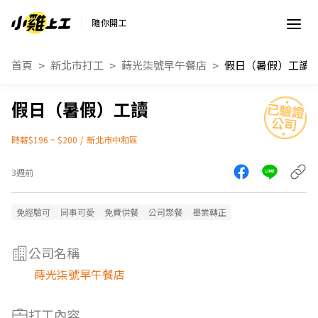
隨你開工
首頁
新北市打工
蒔光柒號早午餐店
假日（暑假）工讀
假日（暑假）工讀
時薪$196 ~ $200
/
新北市中和區
3週前
免經驗可
同事可愛
免費供餐
公司聚餐
畢業轉正
公司名稱
蒔光柒號早午餐店
打工內容