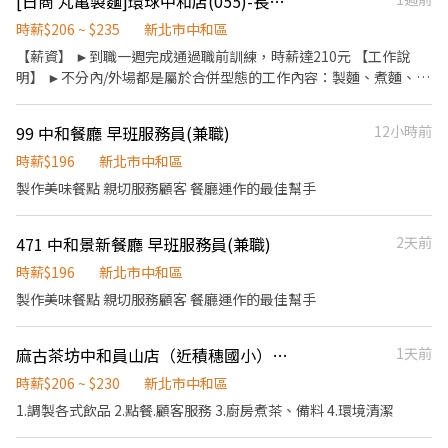
[日商 丸亀製麵]環球中和店(055)-長期兼職人員/廚房助手/工讀生/彈性排班
送基本履歷或攜帶紙本履歷
健檢 ★勞保、健保，6％勞退提撥 ⭕【工作說明】 《內場》:餐點製
作、食材備料、進貨盤點 《外場》:接待服務顧客、收銀結帳、環境
時薪$206 ~ $235
新北市中和區
整潔 ★開朗活潑有笑容 ★ＳＯＰ專業流程 ★無經驗可 ★提供完善
【薪資】 ►到職一週完成通過職前訓練，時薪達210元 【工作說
職前教育訓練 ⭕【經營理念】 我們是日本第一的速食連鎖ZENSHO
明】 ►不分內/外場都是屬於合併型態的工作內容：製麵、煮麵、製
集團，我們的理念是"消滅世界的飢餓和貧困"，目標是成為全球第
作高湯、洗切食材備料、炸天婦羅、包飯糰、收銀結帳、洗碗、收
一的連鎖餐飲集團。 我們堅持使用安全及高品質的食材，當場現點
拾餐具、環境清潔..等 【工作時間】 ►彈性排班08:30-23:00（面試
99 中和餐廳 早班服務員(兼職)
12小時前
現作提供美味可口的日本國民美食-牛丼/咖哩，並以舒適衛生的用
時請於主管確認排班時間） 【薪資福利】 1. 提供員工餐 2. 國定假日
餐環境、熱情用心的服務態度、平實親民的誠懇價格，強調食品安
雙倍薪 3. 提供優秀同仁績效獎金 4. 久任獎金 5. 生日禮卷 6. 滿年資
時薪$196
新北市中和區
全，顧客安心。不論是單獨一人、與家人一起、朋友一起，皆可享
享特休假 7.福委會福利補助 ★★多項福利歡迎您加入我們★★ 總是
製作美味餐點 親切服務顧客 餐廳運作的最佳幫手
受用餐的樂趣。
提供好吃日式餐飲的公司 台灣東利多(丸亀製麵)
471 中和景新餐廳 早班服務員(兼職)
2天前
時薪$196
新北市中和區
製作美味餐點 親切服務顧客 餐廳運作的最佳幫手
麻古茶坊中和員山店（近積穗國小）-早班計時人員
1天前
時薪$206 ~ $230
新北市中和區
1.調製各式飲品 2.點餐.顧客服務 3.廚房煮茶、備料 4.環境清潔