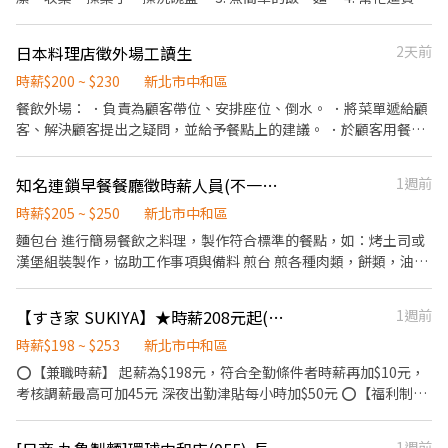
❷.食品成品包裝（使用機台） ❸.出貨作業（封裝/組裝禮盒） 【時
協助退冰等。 5. 接電話。 ⭐️上班時間： 需長期（寒暑假、短期不
間薪資】: 【日班】09:00~18:00；10:00~19:00 【薪水】✔️時薪
適） 平/假日都能配合排班（能商量可上班時間） 上班時間5:30-
日本料理店徵外場工讀生
2天前
$220 ➜ 8H未加班【✔️$38,720】 【加班】✔️時薪$262~$327 ⭐️依安
9:00或10:00-14:00（一天保證時數3小時） 🎉福利： 1. 投保勞健保
排單位⭐️【久站、走動、搬重，穿食品衣/帽/口罩】 【休假制度】:
2. 供一餐 3. 年終小紅包、開工小紅包、節日禮盒 4. 生日禮金 ⭐️如有
時薪$200 ~ $230
新北市中和區
週日固定休，週一~週六排休一天 【用餐制度】: 自理；休息用餐60
早餐店經驗，學習進度快調薪快速！ 我們想要找長期穩定的工讀生
餐飲外場： ．負責為顧客帶位、安排座位、倒水。 ．將菜單遞給顧
分鐘 【發薪制度】: 12號發薪❤️可周預支薪水4千❤️ ⏩【享有福利】
或兼職，工作認真、負責、抗壓高，適合喜歡快節奏環境的您，期
客、解決顧客提出之疑問，並給予餐點上的建議。 ．於顧客用餐完
1.享勞保、勞退6%、團保
待您成為我們的新夥伴！
畢後，負責收拾碗盤與清理環境。 ．並負責結帳、收銀等工作。
知名連鎖早餐餐廳徵時薪人員(不一樣裝潢的早餐店)
1週前
時薪$205 ~ $250
新北市中和區
麵包台 進行簡易餐飲之料理，製作符合標準的餐點，如：烤土司或
漢堡組裝製作，協助工作事項與備料 煎台 煎各種肉類，餅類，油炸
各種食品，協助工作事項與備料 飲料台 備飲料與製作調配飲料等，
協助工作事項與備料 外場 送餐與顧客用餐完畢後，負責收拾碗盤與
【すき家 SUKIYA】★時薪208元起(含全勤)★中和連城店
1週前
清理環境，提供客人親切熱情的服務。 想找穩定工作，對早餐店工
作有熱忱 服務態度親切 喜愛與人群相處 反應快 工作心態積極 有經
時薪$198 ~ $253
新北市中和區
驗佳，無經驗也可 有早餐店與餐飲業相關經驗者佳 但需具備抗壓性
⭕【兼職時薪】 起薪為$198元，符合全勤條件者時薪再加$10元，
及願意學習心態 長期雇用，短期勿試，採排班制 可短時數，也歡迎
考核調薪最高可加45元 深夜出勤津貼每小時加$50元 ⭕【福利制
年長有早餐店經驗的加入 不定時會有員工聚餐 面試方式 可於下午
度】 ★每季一次考核調薪機會 ★享有特休累積 ★免費員工餐 ★三
14:00～15:00前親洽 電洽預約面試 02-2221-1687。 於小雞上工傳
節福利、生日禮金、夜班出勤津貼 ★提供員工制服及工作鞋 ★年度
1週前