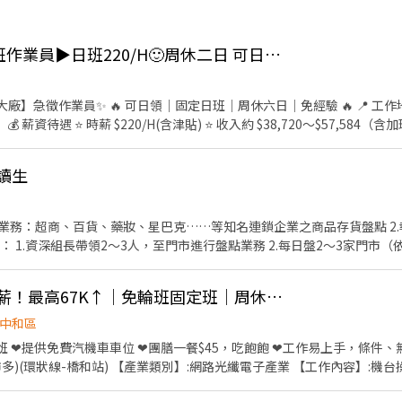
👍 ⭕急~中和外商日班作業員▶日班220/H🙂周休二日 可日領✅簡單筆記型電腦組包裝
員✨ 🔥 可日領｜固定日班｜周休六日｜免經驗 🔥 📍 工作地點 ➡️ 新北市中和區員山路
☀️ 日
筆記型電腦零件組裝 ✅ 鎖螺絲、包裝、簡易維修 ✅ 冷氣房作業
讀生
6% ✔️ 滿三個月享三節禮品 ✔️ 每月5號發薪 ➖➖『快速報名』➖➖ ✏️【L!NE好友】➜
➜ https://lin.ee/16HRBbf ✏️【電洽】➜ 0965-031660 洪小姐
關業務：超商、百貨、藥妝、星巴克……等知名連鎖企業之商品存貨盤點 2
 1.資深組長帶領2～3人，至門市進行盤點業務 2.每日盤2～3家門市（依
具前往 4.無經驗可 工作特色： 此工作為外勤工作，喜歡樂於接受每天與
👍 中和光電產業高時薪！最高67K↑｜免輪班固定班｜周休二日｜高薪急徵 AA-34
中和區
提供免費汽機車車位 ❤團膳一餐$45，吃飽飽 ❤工作易上手，條件、無經驗也可 上班
電子產業 【工作內容】:機台操作、組裝、包裝、目檢(顯