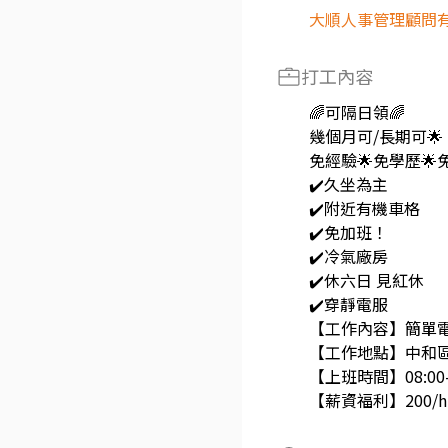
大順人事管理顧問
打工內容
🌈可隔日領🌈
幾個月可/長期可🌟
免經驗🌟免學歷🌟
✔️久坐為主
✔️附近有機車格
✔️免加班！
✔️冷氣廠房
✔️休六日 見紅休
✔️穿靜電服
【工作內容】簡單電
【工作地點】中和區
【上班時間】08:00
【薪資福利】200/h