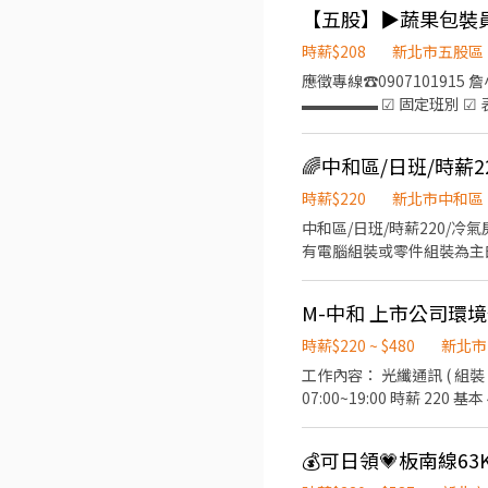
24:00/03:00-04:00休息 『第一天報到，會早班(10:00-17:00)教育訓練！第二天依應徵班別上班』 【休假方式】:周休二日 見紅
休/排休(兩者自選) 【薪資福利】：固定班免輪班 時薪制：早班 時薪200+40班別津貼(約53979~64129) 夜班 時薪
200+60班別津貼(約57499~67
時薪$208
新北市五股區
需自備)，用餐刷卡由薪資代扣 此專案聯繫人-陳小姐 (請主動加入我加速面試進度) 【主動詢問】請主動告知：姓名+手
應徵專線☎0907101915
快速安排請我: https://l
▬▬▬▬▬ ☑ 固定班別 ☑
唷~)
訂單穩定，不怕無薪假 ☑ 
▬▬▬▬▬ 【工作地點】：
08:00~17:00 (用餐
【休假制度】： 月排休8~9
時薪$220
新北市中和區
檢
中和區/日班/時薪220/冷氣
有電腦組裝或零件組裝為主的
220/H ///// 上班時間：08:
時間：17: 30 20:30 /
截圖詢問 @322xqpgg 
時薪$220 ~ $480
新北市
工作內容： 光纖通訊 ( 組裝 包裝 測試
07:00~19:00 時薪 220 基本 49000up 
✨高時薪✨不用風吹日曬✨ ------------
14:45 ~ 23:15 夜班 22:45 ~ 07:15 ✨8H與12H薪資計算方式不同 可諮詢詢問✨ ✨可自由選擇加班✨ ✨可排休✨ 可週休✨ 地點 :新北
市橋安街 鄰近中和好事多 橋和捷運站 交通方便✨ 環境優✨ ----------