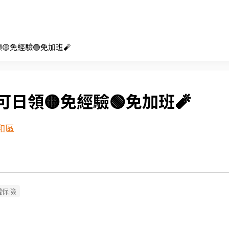
領🟡免經驗🟢免加班🧨
可日領🟡免經驗🟢免加班🧨
和區
體保險