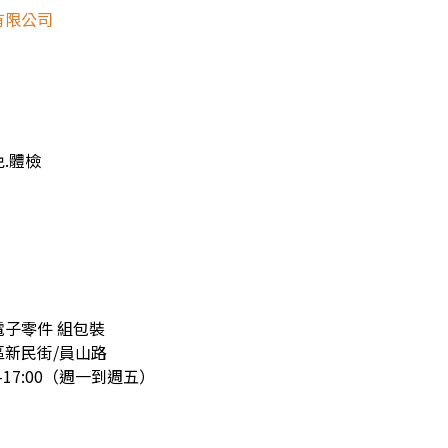
有限公司
免.體檢
子零件 組包裝
新民街/員山路
-17:00（週一到週五）