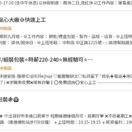
00-17:10 (含中午休息) ☑️休假制度：周休二日,見紅休 ☑️工作內容：筆
68921682 艾莉(快速回覆)
餅乾點心大廠🍪快速上工
中和區
月底 - 🍪工作內容： 餅乾/禮盒包裝、製作、品檢、出貨 - 🍪上班時段： 09
休日 - 🍪上班地點： 中和區 中正路1215號 - ✨麻煩幫點選加入官方帳號 🍯
VXeEh ✨線上詢問或點選立即應徵 ✨諮詢專線:0980083989 張先生 - ❌求職免
中和橋安街⭐機台操作/組裝包裝⭐時薪220-240⭐無經驗可⭐早夜班任選⭐聯CC
中和區
安排-搜尋ID:@839ejhqe ♡截圖職缺文♡私訊留下 ⌜姓名✚電話✚地區
027 ) ❌求職免收費❌絕無詐騙┃⭕️免費諮詢⭕️安心上工 --------------------------
40 👉 收入約 $54,032～$68,000 💼【工作內容】 ▪ 機台操作 ▪ 零件組裝及包裝 ▪
裝🍇🥝
依出勤天數、加班時數及津貼計算。 ※加班費依《勞動基準法》規定另行
🎊出貨好市多進口蔬果🎊 短期幾週幾個月可、長期可💖 ❌不收暑期工❌ 🔹工作內容：裝箱、包裝
🔺 無經驗可
理 穿便服 附近有機車格可停 🔻注意事項🔻 固定休週日 一到六再排休1天 須協助