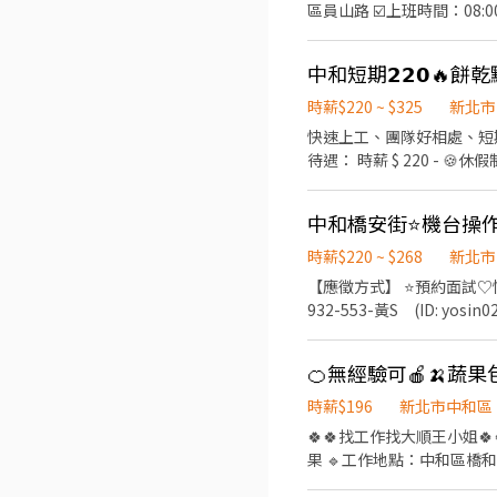
區員山路 ☑️上班時間：08:
合加班、穿著靜電服 歡迎 ⭕️免經驗/學歷⭕️長短期打工⭕️二度就業⭕️新鮮人 ☑️每日更新職缺☑️新北工作找艾莉 ☎️ 電話0968-
921-682 黃小姐 賴ID : 09
中和短期𝟮𝟮𝟬🔥
時薪$220 ~ $325
新北市
快速上工、團隊好相處、短期到九
待遇： 時薪 $ 220 - 🍪休假制度： 排休/固
https://lin.ee/Wt
安心上工
時薪$220 ~ $268
新北市
【應徵方式】 ⭐預約面試♡快速
932-553-黃S (ID: yosin
-------------- 💰【班別及薪資】 ☀️ 早班｜07:00～19:00 時薪 $200＋每小時津貼 $20 👉 收入約 $50,512～$65,000 🌙 夜班｜
19:00～翌日07:00 時薪 $200＋每小時津貼 $
🍊無經驗可🍎🍌蔬果包
產品外觀檢查 ▪ 產品測試 🌟【工作特色】 ✔ 班別固定，不用日夜輪班 ✔ 工作流程清楚、容易上手 ✔ 無相關經驗也能應徵 ✔ 現
場有專人教學 ※實際收入
時薪$196
新北市中和區
🍀🍀找工作找大順王小姐🍀🍀 
果 🔹工作地點：中和區橋和路 （捷運橋和站步行6分鐘） 🔹上班時間：10:15-19:15 🔹薪資福利：196/h 🔺職缺特色
免學歷、免.體檢 團保、勞健保 冷氣廠房 午餐自