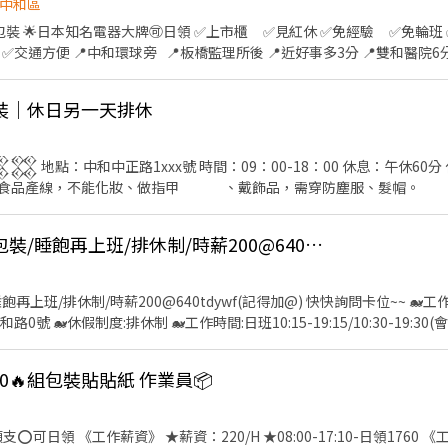
93_chi501 電話：0983-332-312 小檸 可詢問 電話可直接
中和區
截圖詢問我唷✨
日領 ✅上市櫃 ✅見紅休 ✅免經驗 ✅免輪班 ✅冷氣房 ✅可日領 ✅非流
雙和醫院6分 📍板橋7分 📍中和交流
——— 🔎上班
上班時段： ►日班 8:00-17:10 ►中班 16:00-1:10 ►夜班 24:00-9
包裝｜休日另一天排休
用餐規定：員工餐廳,加班免費供餐點 🔎休息規定：午休50分鐘/間休10分鐘 
(含津貼) ►日班✨時薪$220/h ✨休假日加班$2792/天 8h周休二日➜$3
———— 💗立
𒐰𒐰 地點：中和中正路1xxx號 時間：09：00-18：00 休息：午休6
ID搜尋：@379ewlxy ▶️點我加好友：https://lin.ee/XldRAUu ✨歡
備註：因食品產線，不能化妝、做指甲 、戴飾品，需穿防塵服、髮帽。 
in.eID搜尋👉xingfu558
🐋中和區🐋蔬果整理包裝/睡飽再上班/排休制/時薪200@640tdywf(記得加
飽再上班/排休制/時薪200@640tdywf(記得加@) 快快詢問卡位~~ 🐋
號 🐋休假制度:排休制 🐋工作時間:日班10:15-19:15/10:30-19:30(
--- 🐋中午用餐可外出自理 🐋空調環境 🐋汽機車位須自行尋找 🐋久站 🐋
noHu1LT⚡ 🐋賴:@640tdywf(記得加
20🔥組包裝貼貼紙 作業員📦
-日領1760 《工作內容》 ☑️上班地點：中和