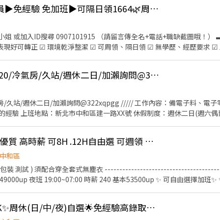
【五股】▶蔬果包裝員▶免經驗 免加班▶可隔日領1664🌿周周領7000🌿想賺錢看過來🌿
649) (加班費以200另計)(加班費依照勞基法計算) 【廠內相關事項】 廠內準備團膳(餐具
機+區域 1.
 詹小姐 或加入ID搜尋 0907101915 （請留言傳全名+電話+職缺截圖哦
in.ee/Nfdix8m 2. 馬上安排請加 id : @418zmslz (記得一定要加小
 表現好可轉正 ☑ 環境乾淨整潔 ☑ 可周領、隔日領 ☑ 無學歷、經歷要求 
享勞保/團保及勞退6％ ☑ 到職滿3個月享有生日/過年/端午/中秋/禮金或
 新北市五股區工商路 【工作內容】： 蔬果加工、包裝、出貨、理貨、檢
🌈中和區/日班/時薪220/冷氣房/久站/週休二日/加瀨詢問@322xqpgg
60分鐘+彈性休息30分鐘) (旺季需依訂單量來配合加班) 【薪資待遇】： 日班：2
天，其中3天可自選 【工作須知】： 低溫環境作業(10°C~15°C)、久
房/久站/週休二日/加瀨詢問@322xqpgg ///// 工作內容：備電子料、電
經驗 上班地點：新北市中和區建一路XX號 休假制度：週休二日(週六偶
00-17:10 休息時間：12:00-12:50 間休時間：10:00-10:10、15:00-15:10
//// 用餐須自理~提供微波爐、烤箱、冰箱 久站 需著半套靜電衣!! 物件小~不需搬重
M-中和 上市公司環境優質 高時薪 可8H .12H自由選 可週領 無經驗可
(記得加@) 找妮妮專員為您服務~
中和區
 ) 須配合穿全套式無塵衣 -----------------------------------------
夜班 19:00~07:00 時薪 240 基本53500up ✨ 可自由選擇加班✨ ✨員工餐廳24小時皆供餐 ✨
------------------------------ 另有8小時常日班 三班輪班可選 早班 06:45 ~ 15:15 午班
💰可日領💗板南線63K✨周休(日/中/夜)自選🌟免經驗高錄取✅立即上班✅線上書審
-------------------------------- 需久站可走動 工作不吃力✨