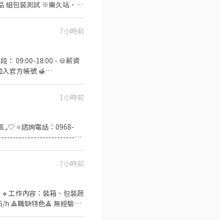
電產品 組包裝測試 ※需久站、配
7小時前
:00-18:00 - 🍪薪資
收費❌絕無詐騙┃⭕️免費諮詢 ⭕️
1小時前
⌟♡ ⭐諮詢電話：0968-
----------------------
7小時前
計算。
蔬