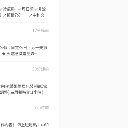
:10 (隔天下夜) 🔎休假制
12分鐘前
🔎工作內容：筆電製成 - 組
8,720起 平日配合加班可近
0分 休假：固定休日，另一天排
迎電話/加好友詢問👌🏻 🔔免服
★ 火速應徵電話☎
30分鐘前
工作內容:蔬果整理包裝/摺紙盒
會調整) 🐋用餐時間:1小時(現
7小時前