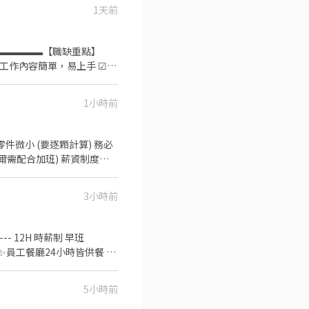
1天前
！） ▬▬▬▬▬【職缺重點】
老鼠唷~有需要了解細節也可直接留言
☑ 工作內容簡單，易上手 ☑
禮品 ▬▬▬▬▬【職缺介紹】
驗 【工作時間】： 日班：
1小時前
08 (加班費都是照勞基法計算)
站走動，須穿無塵衣，需配合體
子零件微小 (要逐顆計算) 務必
爾需配合加班) 薪資制度：
 加班用餐：17:10-17: 30 加班
 ///// 可日領可週領~ 加瀨
3小時前
- 12H 時薪制 早班
5小時前