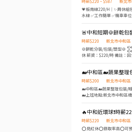
勞保 健保 團保 勞退6% ✨ 溫馨大家庭 歡迎您的加入✨ 快速處理 ✨ 🆔 
時薪$220 ~ $587
新北市
搜尋加好友 留下姓名電話 
💗板南線220/H｜✨周休組包裝 🌟日本知名電器大牌🉑️
水線 ✅工作簡單 ✅機車車位 ✅交通方便 📍中和環球旁 📍板橋監理所後 📍近好事多3分 
道8分 📍近中原捷運站走路8分 🚌可搭乘 ►環狀線 ►51、231、793 ►藍31、57、307、796 —————職務介紹——
地點：中和區員山路(中原捷運站) 
🚨中和短期🍪餅乾
度：周休二日(見紅休) 🔎
裝、包裝、測試 🔎工作待遇：
時薪$220
新北市中和區
➜52K 假日配合加班可近➜63K ►中班 ➜38K起 加班另計 ►夜班 ➜42K起 加班另計 —————————————————
🍪餅乾分裝/包裝/塑型🍪 
即應徵📩快速幫您預約安排⬇️ ▶️
休 薪資：$220/時 
務費!無抽成!無手續費!
0906191558 Pat陳專員 ★ L
時薪$200
新北市中和區
🐋中和區🐋蔬果整理包裝/睡
🐋上班地點:新北市中和區橋和路0
場安排) 🐋間休時間:依照現場安排 🐋薪資:200/H -------
七月上半個月 🐋上班時段 10:15-19:15 🐋領薪日:15號可日周領 ⚡應徵任意門:https://lin.ee/
🔥中和近環球❗️時薪2
@) 快快詢問卡位~~
時薪$220
新北市中和區
⭕️見紅休⭕️錄取率高⭕️可預支⭕️可日領 《工作薪資》 ★薪資：220/H ★08:00-17:10