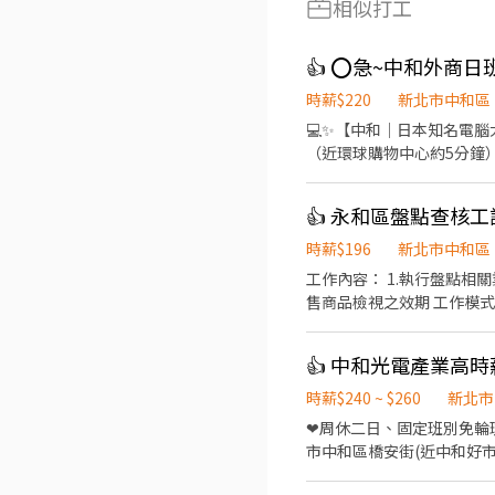
相似打工
時薪$220
新北市中和區
💻✨【中和｜日本知名電腦大廠】急徵作業
（近環球購物中心約5分鐘） 💰 薪資待遇 ⭐ 時薪 $220/H(含津貼) ⭐ 收入約 $38,720～$57,584（含加班/津貼） 🕘 上班時間 
班：08:00～17:10 📅 休假：周休二日（六日休） 🔧 工作內容 ✅ 
環境 ✨ 職缺優勢 ✔️ 免經驗、高錄取率 ✔️ 可日領周領 ✔️ 線上書審即可 ✔️ 公司供餐（餐券50元） ✔️ 機車停車位 ✔️ 空班時間充足
👍 永和區盤點查核工
✔️ 訂單穩定、固定班別 ✔️ 享勞健保、勞退
@367zelag ✏️【L!NE連結】
時薪$196
新北市中和區
工作內容： 1.執行盤點相
售商品檢視之效期 工作模式：
～7小時 3.需自備交通工
時薪$240 ~ $260
新北市
❤周休二日、固定班別免輪班 ❤
市中和區橋安街(近中和好市多)(環狀線-橋和站) 【產業類別】:網路光纖
微鏡)、測試 【上班時間】： 時薪制：➢早班 07:00-19:00；11:30-12:30/17:00-18:00休息 ➢夜班 19:00-07:00；23:00-