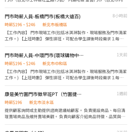
2.休假制度：特休假、育嬰假、陪產假、家庭照顧假、生理假等等
區星雲街136號） 鑫碁泰門市（台北市康寧路三段65號） 克里斯門
3.健康相關：年度員工健檢(不含新進人員體檢) 4.其他：上班免費享
市（台北市內湖區五分街33號1 樓） 東湖門市（台北市內湖區五分
門市時薪人員-板橋門市(板橋大遠百)
8小時前
用冰淇淋、員工折扣、生日福利、三節禮金(品)、福委會福利
街62號） 中山地區（大直） 大永門市（台北市中山區明水路581巷
15號） 另有專職人員職缺 早、晚班41000-42000（休8天） 夜班
時薪$196 ~ $246
新北市板橋區
43000-45000（休8天）
【工作內容】 門市現場工作(包括冰淇淋製作、現場服務及門市清潔
工作。) 【上班時數】 彈性排班，可配合學生課後時段需求 1.每週
最少配合排班20小時，依各門市營業需求進行排班工時規劃。 2.國
定假日及例假日需能配合上班。 【培訓規劃】 我們透過每個階段的
門市時薪人員-中環門市(環球購物中心中和店)
1天前
學習訓練，來創造顧客無與倫比的冰淇淋體驗 1.新進學習訓練(教室
課程/實作課程訓練) 2.晉升訓練(時薪娛樂經理培訓課程) 【福利】
時薪$196 ~ $246
新北市中和區
我們會依公司的經營成果，規劃員工福利讓夥伴和公司一起成長 1.
【工作內容】 門市現場工作(包括冰淇淋製作、現場服務及門市清潔
保險制度：勞保、健保、團保(意外險)、職災保險、退休金提撥6%
工作。) 【上班時數】 彈性排班，可配合學生課後時段需求 1.每週
2.休假制度：特休假、育嬰假、陪產假、家庭照顧假、生理假等等
最少配合排班20小時，依各門市營業需求進行排班工時規劃。 2.國
3.健康相關：年度員工健檢(不含新進人員體檢) 4.其他：上班免費享
定假日及例假日需能配合上班。 【培訓規劃】 我們透過每個階段的
康是美竹圍門市徵早班PT（竹圍捷運站對面）
1週前
用冰淇淋、員工折扣、生日福利、三節禮金(品)、福委會福利
學習訓練，來創造顧客無與倫比的冰淇淋體驗 1.新進學習訓練(教室
課程/實作課程訓練) 2.晉升訓練(時薪娛樂經理培訓課程) 【福利】
時薪$196
新北市淡水區
我們會依公司的經營成果，規劃員工福利讓夥伴和公司一起成長 1.
提供顧客詢問或主動提供諮商建議給顧客。 負責擺設商品、每日清
保險制度：勞保、健保、團保(意外險)、職災保險、退休金提撥6%
理賣場商品及維持賣場美觀。 負責向顧客介紹商品特徵、品質與價
2.休假制度：特休假、育嬰假、陪產假、家庭照顧假、生理假等等
格及示範操作方法，以協助顧客選擇。 負責在顧客成交後之包裝、
3.健康相關：年度員工健檢(不含新進人員體檢) 4.其他：上班免費享
收款、交付商品、開發票或收據。 負責上貨、補貨和賣場、倉庫整