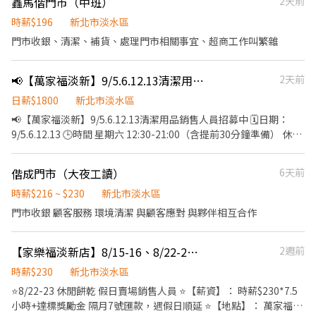
鑫馬偕門市（中班）
2天前
用冰淇淋、員工折扣、生日福利、三節禮金(品)、福委會福利
理。 每日例行性商品效期查核和貨架清潔。 ▲會依課表調整上班時
間，請詳述每天 下課後幾點可以上班 ▲平、假日皆需配合排班。 ▲
時薪$196
新北市淡水區
短期勿試 ▲意者請直接投履歷
門市收銀、清潔、補貨、處理門市相關事宜、超商工作叫繁雜
📢【萬家福淡新】9/5.6.12.13清潔用品銷售人員招募中
2天前
日薪$1800
新北市淡水區
📢【萬家福淡新】9/5.6.12.13清潔用品銷售人員招募中 🗓日期：
9/5.6.12.13 🕒時間 星期六 12:30-21:00（含提前30分鐘準備） 休息
時間 17:30-18:30 星期日 10:30-19:00（含提前30分鐘準備） 休息
時間 13:00-14:00 🏠地點 萬家福淡新 新北市淡水區中山北路二段
偕成門市（大夜工讀）
6天前
383號 💰薪資 日薪 $1700+$100（無客訴獎金） 隔月15日匯款（遇
假日順延至上班日) 👕服裝 請自備自備白素色上衣 黑色無破洞長褲
時薪$216 ~ $230
新北市淡水區
客戶提供logo胸牌、長頭髮需綁馬尾 💼工作內容 1）產品銷售與推
門市收銀 顧客服務 環境清潔 與顧客應對 與夥伴相互合作
廣 2）須配合賣場規定補貨，協助拉排面 3）統整顧客消費回饋，銷
售紀錄填寫 ✅條件要求 1）有清潔用品銷售經驗優先錄取，會叫賣
【家樂福淡新店】8/15-16、8/22-23 休閒餅乾 假日賣場銷售人員
2週前
2）可積極主動接觸消費者銷售及介紹能力 3）需配合現場產品說明
會(9/1 18:30~20:30 ) 4）部分店家需配合平日至店家辦理店家駐廠
時薪$230
新北市淡水區
證，會給予辦證補助費 ⚠️錄取後會提供資料給廠商，無法因私事臨
⭐8/22-23 休閒餅乾 假日賣場銷售人員 ⭐【薪資】： 時薪$230*7.5
時請假 ⚠️備註 ﹡本活動由品牌方主辦，請勿前往門市洽詢，以免造
小時+達標獎勵金 隔月7號匯款，遇假日順延 ⭐【地點】： 萬家福淡
成困擾，感謝理解！ ﹡履歷眾多，我們將優先聯繫合適人選，未通