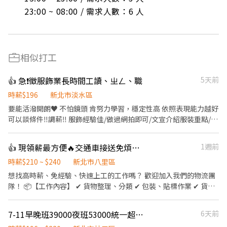
23:00 ~ 08:00 / 需求人數：6 人
相似打工
👍 急❗️徵服飾業長時間工讀、ㄓㄥ、職
5天前
時薪$196
新北市淡水區
要能活潑開朗♥️ 不怕鏡頭 肯努力學習，穩定性高 依照表現能力越好
可以談條件‼️調薪‼️ 服飾經驗佳/做過網拍即可/文宣介紹服裝重點/後
台官方回覆/ 簡單製圖設計/會使用美圖秀秀其他軟體 ．有粉絲團/賴
群 、基本需要回覆訊息✉️ ．負責擺設商品、掃地澆花及發開店文宣
👍 現領薪最方便🔥交通車接送免煩惱🚗
1週前
之整潔及美觀。 ．負責向顧客介紹商品特徵、找符合客人需求服裝/
尺寸。 ．負責在顧客成交後之包貨、收款、交付商品、紀錄記帳本
時薪$210 ~ $240
新北市八里區
📒 ♥️假日公休♥️員工旅遊♥️依表現調薪 👏🏻做的不錯可以轉正👏🏻
想找高時薪、免經驗、快速上工的工作嗎？ 歡迎加入我們的物流團
歡迎正ㄓˊ應徵
隊！ 📦【工作內容】 ✔ 貨物整理、分類 ✔ 包裝、貼標作業 ✔ 貨品
點收與理貨 ✔ 協助貨物搬運及環境整理 💰【薪資待遇】 大夜時
薪/240$ 💵 隔日下班即可領現金！ ✨【工作優勢】 ✅ 無經驗可，新
7-11早晚班39000夜班53000統一超商門市人員 龜山/林口 兼職/專職
6天前
手也能快速上手 ✅ 工作內容簡單易學 ✅ 彈性報班，自由安排時間 ✅