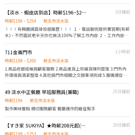
新店 新北市淡水區中山北路二段383號 ⭐【時間】： 週六 12:30-
知者也敬請見諒。 ﹡請直接投遞履歷，無須私訊詢問名額，我們會
21:00、週日11:30-20:00 (已包含提前30分到店準備時間) 休息時
主動聯繫適合的你。 ﹡於活動期間發生客訴情形，經確認屬實，將
【淡水．蝦皮店到店】時薪$196~$254．離家近 ．不限學歷
3分鐘前
段：週六、週日 17:30-18:30（休息時間不計薪） ⭐【服裝】： 公
可能影響您的後續工作安排。 ﹡曾與傳揚合作過的夥伴將優先錄
司提供品牌短袖上衣 自備：自備藍色牛仔短熱褲(不可誇張破洞、鬚
時薪$196 ~ $254
新北市淡水區
取，歡迎直接與人資聯繫！
鬚)、乾淨白鞋 【我們希望你是】： 1.曾具銷售經驗的朋友優先考
！！！有興趣請直接投遞履歷！！！ １．電話聊完提供實習期(有薪
慮，如果檔期能全程參與更棒！ 2. 熱情親和，面對顧客毫不怯場，
水)，不然面試老半天你也無法100%了解工作內容 ２．工作內容主
準時守紀的王者！ 【這樣應徵超簡單】： 請將履歷寄至
協助顧客取貨、理貨，不用像便利商店店員要煮咖啡、茶葉蛋很多
nwtpe77@gmail.com， 主旨請註明：產品/店點/姓名+電話！ ⭐
事 ３．可自選店鋪，交通時間成本低，離家近首選 ４．雙週排班
711金崙門市
1小時前
加入這個大家庭，享有以下優勢： ◆ 達標即得銷售獎勵！ ◆ 彈性
制，排班彈性度很高 ☆不喜歡算錢跟服務客人可以選智取店，收銀
且充裕的排班機會！ ◆ 表現優異者，未來享優先排班！
機率少 ☆智取店職缺需有機車 ☆缺額門市： 新淡水鄧學 - 智取店
時薪$198 ~ $200
新北市淡水區
https://reurl.cc/Gx5jjd
(新北市淡水區水源街一段146號和146之1號1樓) 淡水海都 - 智取店
1.商品收銀結帳與顧客服務 2.商品進貨上架補貨陳列管理 3.門市內
(新北市淡水區新市三路二段361號1樓) 淡水新市 - 智取店(新北市淡
外環境與清潔整理 4.其他與門市相關之交辦事項完成 5.服儀遵從公
水區新市一路三段162號1樓) 淡水民族店(新北市淡水區民族路33巷
司規範 6.主動積極面銷
16-7號1樓) 淡水北新店(新北市淡水區北新路169巷5號1樓) 投遞履
49 淡水中正餐廳 早班服務員(兼職)
25分鐘前
歷後，可主動聯繫我加速面試 ➤請點選右方連結
https://lin.ee/BWxOAFw ➤或搜尋ʟɪɴᴇ @rftcammy 【智取店上班
時薪$196
新北市淡水區
時間&薪水】 兼職－週排3~5天($214~$254/小時) ．早班07:00-
製作美味餐點 親切服務顧客 餐廳運作的最佳幫手
13:30間上2~5小時 ．晚班17:30-23:30間上2~6小時 ．夜
班23:30-03:30間上2~4小時 ．全班07:00-13:30&17:30-00:00
間上6~8小時 ．純假日07:00-12:00(早)/17:30-23:30(晚) 【有人店
【すき家 SUKIYA】★時薪208元起(含全勤)★淡水捷運店
20分鐘前
上班時間&薪水】 兼職－週排3~5天($196/小時) ．早班11:30~17:30
時薪$198 ~ $253
新北市淡水區