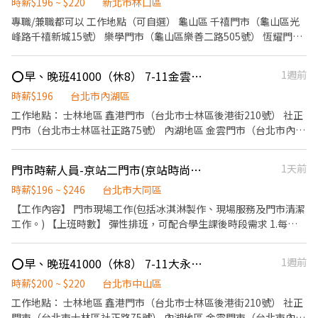
快速媒合、立即上工 ✅ 現金領薪，不用等待發薪日 加入詢問並報班
時薪$196 ~ $220
新北市林口區
快速上工！ 立即加入官方賴 @xinxu 🔥 即時報班｜快速安排｜當天
專職/兼職都可以 工作地點（可自選） 龜山區 千禧門市（龜山區光
領現金 🔥！
峰路千禧新城15號） 樂學門市（龜山區樂善二路505號） 恆耀門市
（龜山區樂學路111、113號） 灃將門市（龜山區文化五路45號）
新尊爵門市（龜山區復興三路139、141、143號） 牛角坡門市（龜
⭕早、晚班41000（休8） 7-11金雲門市 另有大直/內湖/社子 可選
1週前
山區樂善二路650號） 林口區 亞昕門市（林口區仁愛二路58號） 華
峰門市（林口區文化三路一段617巷51號） 工作內容： 1. 於賣場或
時薪$196
台北市內湖區
門市裡提供商品介紹及銷售服務。 2. 提供顧客詢問或主動提供諮商
工作地點： 士林地區 鑫港門市（台北市士林區後港街210號） 社正
建議給顧客。 3．負責擺設商品、清理櫥窗及維持營業地點之整潔
門市（台北市士林區社正路75號） 內湖地區 金雲門市（台北市內湖
及美觀。 另有專職人員職缺 早晚班39000元 夜班53000元
區星雲街136號） 鑫碁泰門市（台北市康寧路三段65號） 克里斯門
市（台北市內湖區五分街33號1 樓） 東湖門市（台北市內湖區五分
門市時薪人員-京站二門市(京站時尚廣場)
1天前
街62號） 中山地區（大直） 大永門市（台北市中山區明水路581巷
15號） 另有專職人員職缺 早、晚班41000-42000（休8天） 夜班
時薪$196 ~ $246
台北市大同區
43000-45000（休8天）
【工作內容】 門市現場工作(包括冰淇淋製作、現場服務及門市清潔
工作。) 【上班時數】 彈性排班，可配合學生課後時段需求 1.每週
最少配合排班20小時，依各門市營業需求進行排班工時規劃。 2.國
定假日及例假日需能配合上班。 【培訓規劃】 我們透過每個階段的
⭕早、晚班41000（休8） 7-11大永門市 另有大直/內湖/社子 可選
1週前
學習訓練，來創造顧客無與倫比的冰淇淋體驗 1.新進學習訓練(教室
課程/實作課程訓練) 2.晉升訓練(時薪娛樂經理培訓課程) 【福利】
時薪$200 ~ $220
台北市中山區
我們會依公司的經營成果，規劃員工福利讓夥伴和公司一起成長 1.
工作地點： 士林地區 鑫港門市（台北市士林區後港街210號） 社正
保險制度：勞保、健保、團保(意外險)、職災保險、退休金提撥6%
門市（台北市士林區社正路75號） 內湖地區 金雲門市（台北市內湖