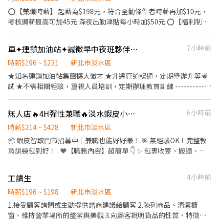
．午班15:00~19:00 ．晚班16:15~22:45、18:45~22:45 ．
⭕【兼職時薪】 起薪為$198元，符合全勤條件者時薪再加$10元，
純假日11:30-19:30(早)/14:15-22:45(晚)(實際上班時間依門市安排)
考核調薪最高可加45元 深夜出勤津貼每小時加$50元 ⭕【福利制
度】 ★每季一次考核調薪機會 ★享有特休累積 ★免費員工餐 ★三
節福利、生日禮金、夜班出勤津貼 ★提供員工制服及工作鞋 ★年度
車✦連鎖加油站✦誠徵早中夜班夥伴✦可兼職✦免經驗✦工作簡單好上手
7小時前
健檢 ★勞保、健保，6％勞退提撥 ⭕【工作說明】 《內場》:餐點製
作、食材備料、進貨盤點 《外場》:接待服務顧客、收銀結帳、環境
時薪$196 ~ $231
新北市淡水區
整潔 ★開朗活潑有笑容 ★ＳＯＰ專業流程 ★無經驗可 ★提供完善
★知名連鎖加油站集團擴大徵才 ★升遷管道暢通，定期舉辦升等考
職前教育訓練 ⭕【經營理念】 我們是日本第一的速食連鎖ZENSHO
試 ★不需相關經驗，重視人員培訓，定期辦理教育訓練 ------------
集團，我們的理念是"消滅世界的飢餓和貧困"，目標是成為全球第
--------------------------------------------------------------- ❤️工
一的連鎖餐飲集團。 我們堅持使用安全及高品質的食材，當場現點
作內容: 1.汽，機車加油作業 2.使用pos機系統(基本電腦操作) 3.支援
無人店🔥4H彈性兼職🔥淡水蝦皮小隊！智取門市🍤無經驗也能賺214🍤PW
6小時前
現作提供美味可口的日本國民美食-牛丼/咖哩，並以舒適衛生的用
洗車作業.協助銷售副產品(有額外工作獎金，增加個人收入) --------
餐環境、熱情用心的服務態度、平實親民的誠懇價格，強調食品安
-------------------------------------------------------------------
時薪$214 ~ $428
新北市淡水區
全，顧客安心。不論是單獨一人、與家人一起、朋友一起，皆可享
❤️上班時間： (可任選時段/免輪班) 日班: 07:00-15:00 中班: 15:00-
📦 蝦皮智取門市招募中｜兼職也能好好賺！ 🎯 無經驗OK！完整教
受用餐的樂趣。
23:00 大夜班: 23:00-07:00 (夜班津貼+35) ✦大夜需先在其他時段實
育訓練包到好！ . 🧡【職務內容】超簡單 👇 ✨ 包裹收寄、搬運、理
習，視學習狀況才可下夜班唷✦ ------------------------------------
貨、上架 ✨ 門市環境清潔維護 ✨ 無人商店排班支援（多區有跑點安
--------------------- ❤️依照出勤時數，另計大夜班津貼、販售周邊
排） ✨ 偶爾支援鄰近的「有人店」門市 📍 每日排班跑 1-5 間門市
工讀生
4小時前
產品獎金分紅 ❤️公司福利： ✨ 獎金另計，享勞保、健保、團保、勞
（依區域而定） . 💰【薪資待遇】 🪙 時薪 $214 起（含交通津貼） .
退 ✨ 三節禮金/禮品；國內外旅遊補助與活動、聚餐活動 ✨ 升遷制
⭐【上班時間】區塊時段 彈性好排！ 早班時薪 - 07:00-12:00、
時薪$196 ~ $198
新北市淡水區
度：升遷管道暢通，重視人員培訓 ✨ 定期辦理教育訓練、舉辦升等
07:30-12:30、08:00-13:00、08:30-13:30 晚班時薪 - 17:30-
1.接受顧客詢問或主動提供諮商建議給顧客 2.陳列商品、清潔櫥
考試，可轉正式人員。 ––––––––––––––––––––––––––––––––––
21:30、18:00-22:00、18:30-22:30、17:30-22:30、17:30-23:30
窗、維持營業場所的整潔與美觀 3.向顧客說明貨品的性質、特徵、