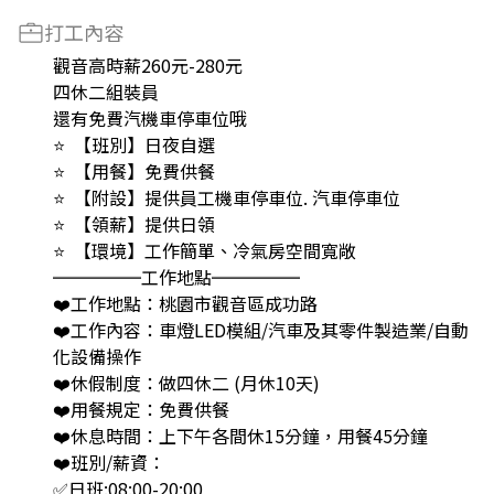
打工內容
觀音高時薪260元-280元
四休二組裝員
還有免費汽機車停車位哦
⭐️ 【班別】日夜自選
⭐️ 【用餐】免費供餐
⭐️ 【附設】提供員工機車停車位. 汽車停車位
⭐️ 【領薪】提供日領
⭐️ 【環境】工作簡單、冷氣房空間寬敞
═════工作地點═════
❤️工作地點：桃園市觀音區成功路
❤️工作內容：車燈LED模組/汽車及其零件製造業/自動
化設備操作
❤️休假制度：做四休二 (月休10天)
❤️用餐規定：免費供餐
❤️休息時間：上下午各間休15分鐘，用餐45分鐘
❤️班別/薪資：
✅日班:08:00-20:00