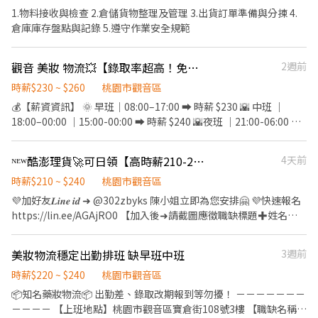
缺長期 日班：08:00~17:00 晚班：18:00~03:00 (直接下夜班) ➡️日班
1.物料接收與檢查 2.倉儲貨物整理及管理 3.出貨訂單準備與分揀 4.
$210H ➡️晚班 $240H ➡️文書日班 $230(額滿) ➡️文書晚班 $265(額
倉庫庫存盤點與記錄 5.遵守作業安全規範
滿) ⭐另有，堆高機津貼20 (需通過訓練) ✅【是否須配合加班】:視訂
單 (基本上不太需要) ✅【休假制度】: 排休制 8-9天 ✅【勞健保勞退
觀音 美妝 物流💥【錄取率超高！免經驗可】高時薪
2週前
團保】：有 ✅【工作地點】： TAO5：桃園市觀音區寶倉街 TAO6 :
桃園市大園區航翔路115號 5樓 ✅【 工作要求】: 需能搬重、接受走
時薪$230 ~ $260
桃園市觀音區
動式久站 ✅【工作福利】 1廠區有工業大電風扇，環境不悶熱 2超過
💰【薪資資訊】 🌞 早班｜08:00–17:00 ➡ 時薪 $230 🌇 中班 ｜
3X條路線的交通車，上班距離不是問題 3不定期伙食津貼補助 4廠區
18:00–00:00 ｜15:00-00:00 ➡ 時薪 $240 🌇夜班 ｜21:00-06:00 ➡
機車停車免費 ⭐️接駁車 ❤️詳細交通車路線可先自行查詢唷~
時薪 $240 📍【工作地點】 桃園市觀音區寶倉街 108 號 3F 📦【工作
https://formsofficecom/pages/responsepageaspx?
內容簡單易上手】 理貨 出貨 撿貨 ➡ 不用經驗！有人帶、有教學！
id=lo8J4xs2xkep9Kt7r8r_6bew61DE8NJEpbkuhueealRUN0c4Q0o
ᴺᴱᵂ酷澎理貨🚀可日領【高時薪210-240↗】兼職打工🎖️班別任選🎖️觀音區GJ
4天前
📲【最快速應徵方式】 📌 請截圖＋傳給我們！錄取效率最快！ L I N
E：@504uxsvg（記得加@） 👉 點這裡快速加入：lin.ee/p5sJ6dz
時薪$210 ~ $240
桃園市觀音區
📞 電話：0966-889-686
💜加好友𝑳𝒊𝒏𝒆 𝒊𝒅 ➜ @302zbyks 陳小姐立即為您安排🤗 💜快速報名
https://lin.ee/AGAjRO0 【加入後➜請截圖應徵職缺標題✚姓名✚
電話✚居住地區】 ＝＝＝＝＝＝＝＝＝＝＝＝＝＝＝＝＝＝＝＝＝
＝＝＝＝＝ ⚡免費交通車⚡立即上班⚡可預支周日領⚡加不加班隨你
美妝物流穩定出勤排班 缺早班中班
3週前
開心 ⚡不定期的加碼獎金⚡強檔日雙倍薪⚡韓國電商理貨首選😀 ＝＝
＝＝＝＝＝＝＝＝＝＝＝＝＝＝＝＝＝＝＝＝＝＝＝＝ ✅【工作內
時薪$220 ~ $240
桃園市觀音區
容】 ➡️【理貨員】 : 檢貨、理貨、包裝、出貨、加工、上架、退
📦知名藥妝物流📦 出勤差、錄取改期報到等勿擾！ －－－－－－－
貨、便服上班、走動式作業(依現場工作指派為原則) ➡️【文書人
－－－－ 【上班地點】桃園市觀音區寶倉街108號3樓 【職缺名稱】