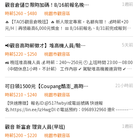
20:00～8:00 四休二制 【薪資結構】 ✅日班:08:00-20:00 時薪260 均
觀音倉儲⏰限時加碼！8/16前報名晚班享時薪+20元＋最高6,000元/酷5MH
1週前
薪55440起 ✅夜班20:00～8:00 時薪300 均薪63960起 ✔月休八天:日
班約67572起，夜班薪77912起 ✔月休六天:日班約79704起，夜班
時薪$260 ~ $480
桃園市觀音區
薪91864起 ✔計算參考:日班若休假日加班:約6066(天)/夜班若休假日
🔥【TAO5觀音倉晚班】🔥 新人限定專案，名額有限！ 💰時薪+20
加班:約6976(天) 【休息時間】 休息:上下午各一次,每次20分鐘 (視
元/H｜再領最高6,000元獎金！ 📅 8/16前報名、8/31前完成報到即
單位安排) 用餐上下午各一次,每次40分鐘 (視單位安排) 【工作內
可參加 💰時薪直接加20元/H=晚班時薪260/H 【此專案為入職起算
容】 印刷電路板機台操作、組裝、包裝、測試檢驗作業 【轉正後福
兩個月】 📌 領取條件 ✔ 第一個月出勤率85%以上，領3,000元 ✔ 第
📢觀音高時薪徵才】堆高機人員/驗收員
5天前
利】 福利制度 ✓年終獎金近三年(2024-2026)平均每年發放8.5個月
二個月出勤率85%以上，再領3,000元 ✔ 每日出勤滿8小時，且無遲
✓三節、生日禮券 ✓介紹獎金 ✓績效獎金 ✓員工提案獎金 ✓免費宿
到、早退、曠職 ✔ 上下班記得完成打卡 📩 想賺高時薪＋雙獎金，立
時薪$220 ~ $250
桃園市觀音區
舍、停車場 ✓免費員工餐廳 其他應徵方式及備註：✨【快速預約✚
即應徵！名額有限，額滿為止！ 📅8/16前報名、8/31前報到即可享
🚜 晚班堆高機人員 💰 時薪：240～250元 🕚 上班時間 23:00－08:00
找康彼斯Rock】✨ ✅【線上投遞履歷，將立即與您聯絡】 ☑️【請電
專案 📍 工作地點：桃園市觀音區寶倉街 🛠 工作內容 理貨：檢貨、
（中間休息1小時，不計薪） 工作內容 ✔ 駕駛堆高機搬運貨物 ✔ 將
洽☎ 0930891317，找Rock面試】 ✅【賴】@829pxjne【請留下
理貨、包裝、出貨、加工、上架、退貨 ⏰ 工作時間 日班：08:00–
整理好的棧板下碼頭歸位 ✔ 協助貨物整理 ✔ 環境整理 ✔ 完成主管
姓名✚電話✚職缺名稱】
17:00 晚班：18:00–03:00 💰 薪資待遇 日班時薪 210元 晚班時薪
交辦事項 ✅ 需具備堆高機操作證照 📦 早班 QC 驗收員 💰 時薪：220
可日領1500元【Coupang酷澎_高時薪240UP】錄取率高高/週日領/報到獎金-ZO
21小時前
240元 另有堆高機津貼 20元 （需通過訓練） 📅 休假制度 排休制，
～240元 🕔 上班時間 05:00－14:00 （中間休息1小時，不計薪） 工
每月 8–10 天 🎁 工作福利 1.免費供餐 2.廠區配備大電風扇，環境不
作內容 ✔ 商品驗收 ✔ 核對商品數量 ✔ 檢查商品效期 ✔ 協助貨物整
時薪$210 ~ $240
桃園市觀音區
悶熱 3.多條免費交通車路線，通勤免煩惱 📲 應徵方式 加 官方ID 報
理 ✔ 完成主管交辦事項 ✅ 需會操作電動拖板車（電拖） 📅 休假制
【快速應徵】報名ID:@517fwbyi或電話號碼 快速報
名 ➜ @446nvivi ☎ 聯絡人：艾瑞克 0968-932-939 📩 報名格式：
度 ✔ 月排休 8 天 ⚠ 應徵條件 ✔ 自備安全鞋 ✔ 自備反光背心 📩 名額
名:https://lin.ee/lzHwgDl ✆電話預約：0968932960 連R ---------
【姓名＋電話＋職缺截圖】
有限，額滿為止！
---------------------------------------------------------------------
--- ⭕韓國知名電商擴大徵才⭕ ➤無經驗可➤不加班都沒問題➤還有
觀音 新富倉 理貨人員(早班)
1週前
交通車超方便 【工作內容】： 職務：檢貨、理貨、包裝、出貨、加
工、上架、退貨人員(依現場工作指派為原則) ✅【工作時間】: ⭐只
時薪$200 ~ $220
桃園市觀音區