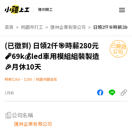
隨你開工
首頁
桃園市打工
匯林企業有限公司
日領2仟🎯時薪280元
🧨69k💰led車用模組組裝製造
🎉月休10天
時薪$260 ~ $280
/
桃園市觀音區
1月前
公司名稱
匯林企業有限公司