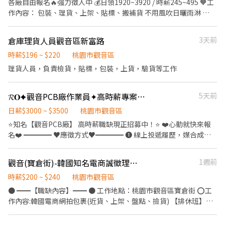
各廠自由報名🔥強力徵人中 💰日領1920~3920 / 時薪245~495 🧡工
業可 🔥 想進入半導體產業、穩定賺高薪，現在就是好機會！ -------
平鎮工業區、烏樹林 約10分鐘 ━━━━━━━━━━━━━━ 🛠
作內容： 包裝、理貨、上架、貼標、搬補貨 不用風吹日曬雨淋 🌤️
---------------------------------------------------------------- 報名
工作內容 ✔ 客製化半導體微型模組封裝 ✔ 機台操作、上下料 ✔ 產
新手也OK，現場有人教 ✨ 📍上班地點（任選）： 楊梅:桃園市楊梅
請加好友，告知大名跟電話專員優先回覆唷 ✅聯絡窗口：李專員
品組裝、檢驗、包裝 ✔ 完成主管交辦事項
區和平路000號 威獅:桃園市楊梅區梅獅路二段000000 大園:桃園市
0908-212298 ✅ID搜尋：@425gsxrr -想了解更多工作資訊快加我
倉庫理貨人員觀音區新富路
3天前
━━━━━━━━━━━━━━ ⏰ 上班時間 ☀️ 日班｜07:00－
大園區建國路000號 高鐵:桃園市中壢區高鐵南路四段000號 🕘 威獅
唷 -
19:10 🌙 夜班｜19:00－07:10 📅 做二休二（固定班別） 🍱 中午休
倉 早班｜ 08:00－17:00 晚班｜ 16:00－01:00 夜班｜ 22:00－07:00
時薪$196 ~ $220
桃園市觀音區
息60分鐘，用餐自理 ━━━━━━━━━━━━━━ 🎁 福利制度
🕘楊梅倉 早班｜08:00－17:00 晚班｜18:00－03:00 大夜｜00:00－
理貨人員，負責檢貨，貼標，包裝，上貨，驗貨等工作
✅ 勞保、健保、勞退6%提撥 ✅ 三節禮金（依公司規定） ✅ 工作穩
09:00 🕘大園 早班｜09:00-18:00 晚班｜15:00-00:00 晚八｜20:00-
定、長期職缺 ✅ 日領／週領制度 ✅ 免經驗可，完整教育訓練 📌 應
00:00 大夜｜00:00-09:00 -------------班別任選--------------🕘
徵條件 ✔ 可接受久站作業 ✔ 可配合搬運物料 ✔ 可配合加班 ✔無塵
𝓡𝐎✦觀音PCB廠作業員✦高時薪專案⭕可日領週領⭕供住宿⭕供餐/交通車
5天前
【排休/ 週休 /休日一】 🎯適合族群： 想多存錢💰 /一起來蝦蝦倉賺
衣 ✔顯微鏡 📩 想加入半導體產業、挑戰高薪嗎？ 歡迎立即私訊報名
一波🔥 日領全薪 / 週領最高1萬 📱加 ʟɪɴᴇ快速報名趕快卡位 點擊快
日薪$3000 ~ $3500
桃園市觀音區
或預約面試，名額有限，額滿為止！
速✚好友： https://lin.ee/JefzYJo #提供住宿 #免費供餐 #日領全薪
⭐️知名【觀音PCB廠】 高時薪職缺現正招募中！⭐️ ❤️心動就快來報
#高額週領一萬 #蘆竹 #南崁 #大園#青埔#中壢#楊梅#威獅 #轉他人
名❤️ ━━━━ ♥應徵方式♥━━━━ ❶ 線上投遞履歷，媒合成功
帳戶 #現金 #日領#週領 ⚡️⚡️⚡️名額有限 截圖✚ ʟɪɴᴇ 報名 ⚡️⚡️⚡️ 安心求
立即與您聯繫 ❷ 搜尋賴 ID➜@positionhr (含@) 或輸入網址 "
職請找💼徐小姐
http://lin.ee/aZWPbnH " 截圖職缺『姓名電話+找江專員』 •
觀音(寶倉街)-韓國知名電商誠徵理貨員 時薪200~240$(可報班，可日領)
1週前
——————•°•✿•°•——————• 工作地點 ➜ 桃園市觀音區工
業四路 休假制度 ➜ 五休一 工作內容 ➜ 操作機台 (久站) 公司產品 ➜
時薪$200 ~ $240
桃園市觀音區
筆記型電腦、伺服器、網通設備、遊戲機等消費性電子及工業產品...
● ━━【職缺內容】━━ ● 工作地點：桃園市觀音區寶倉街 ⭕️工
等 ※有空調、噪音、高溫、需著全套無塵服 •——————
作內容:韓國電商網拍包裹(近貨、上架、盤點、撿貨) 【排休班】
•°•✿•°•——————• 班別 & 薪資待遇 1️⃣一般製程 日班08:00-
►【日班】 0800-1700 ►【晚班】 1800-0300 時薪： ★ 早班：
20:30 →時薪$260→薪$64,000-$87000起 夜班20:20-08:10 →時薪
210/hr ★ 晚班：240/hr 【常日班】 ►【日班】 0800-1700 ►【晚