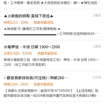
驗、工作簡單、穩定高薪 ★大夜班固定休週日、週一 ★彈性加班，
不加班OK ★書審合格後立即安排上工 薪資待遇： 早班：07:00-
16:00、08:00-17:00 時薪➡️200+檔期津貼（10～20）=210～230
🔥火箭般的錄取 直接下夜班🔥
3週前
晚班：16:00-01:00、18:00-03:00 時薪➡️215+檔期津貼（40～55）
=255～270 大夜班: 22:00-07:00 時薪➡️230+檔期津貼（35～50）
時薪$210 ~ $580
桃園市觀音區
=265～280 另徵：早/晚/大夜班臨時工，歡迎洽詢！！ ★享勞保、
🔥無經驗 可 (暑期打工可來)簡單輕鬆 🔥
健保、團保 ★特休假 ★三節禮券 上班地點： 觀音倉：桃園市觀音
▃▃▃▃▃▃▃▃▃▃▃▃▃▃▃▃ ⭐️工作時間 日班時間08:00-
區寶倉街108號。 工作時間： 早班：08:00-17:00 晚班：18:00-
17:00時薪210 晚班時間:18:00-03:00時薪240
03:00 大夜班：22:00-07:00 應徵方式： 官方好友:
▃▃▃▃▃▃▃▃▃▃▃▃▃▃▃▃ ⭐️可現金 日領全薪 周領最高1
水電學徒、半技 日薪 1900～2300
1週前
https://lin.ee/NeZMii6 (私訊>>職缺截圖+姓名+電話>>火速安排處
萬 ⭐️休假: 排休制 ⭐️工作地點:大園 楊梅 觀音 ⭐️交通車地點:全台灣!!!!
理!!) ~歡迎詢問、預約面試~
▃▃▃▃▃▃▃▃▃▃▃▃▃▃▃▃ #提供住宿 #高額週領一萬 #現
日薪$1900 ~ $3000
桃園市觀音區
金 #桃園 #八德 #大湳 #日領現金 #立即上工
新建水電配管工程（跑大桃園地區工地） 學徒、半技 日薪 1900～
▃▃▃▃▃▃▃▃▃▃▃▃▃▃▃▃ 加上我的官方：tseng0411 電
2300 （依工作能力年資起薪）
話：0906825976 專員：威先生 https://lin.ee/5eFUoLO
✨觀音高薪技術員(可住宿)✨時薪260到300✨加班高達90K✨轉正福利多
6天前
時薪$260 ~ $400
桃園市觀音區
【 高額久任獎金開跑中｜最高可領 NT$45000 】 【上班地點】 桃
園市觀音區成功路一段504號 桃園市蘆竹區新莊里大新路814巷66
號(需先至蘆竹廠區受訓至9月) 【上班時間】 日班8:00～20:00 夜班