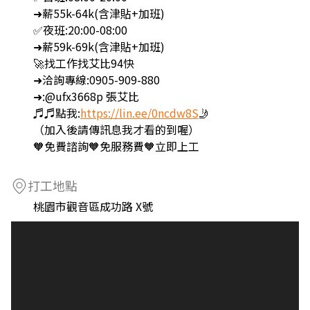
➜薪55k-64k(含津貼+加班)
✅夜班:20:00-08:00
➜薪59k-69k(含津貼+加班)
🚀找工作找艾比94快
➜洽詢專線:0905-909-880
➜:@ufx3668p 張艾比
♬♬點我:
https://lin.ee/0ncdw8S
🤳
（加入後請傳訊息我才看的到喔）
🧡免費諮詢🧡免服務費🧡立即上工
打工地點
桃園市觀音區成功路 X號