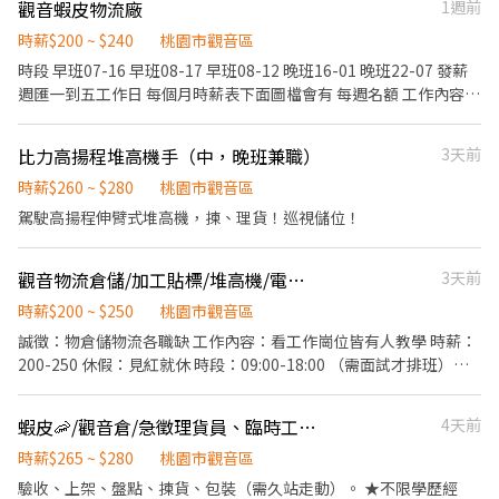
觀音蝦皮物流廠
1週前
$300→薪$74,000-$101060起 ❗日夜班目前都需配合3個月輪班一次❗
班】 1800-0300 時薪： ★ 早班：200/hr ★ 晚班：230/hr 【假日
⭕夜班人員需先於日班受訓，依學習狀況1週至2個月可下夜班。 •
班】 ►【日班】 0800-1700 ►【晚班】 1800-0300 時薪： ★ 早
時薪$200 ~ $240
桃園市觀音區
——————•°•✿•°•——————• ✅免費供餐、免費交通車【龍
班：210/hr ★ 晚班：240/hr ⭐️韓國電商網拍包裝(上架/盤點/撿貨)
時段 早班07-16 早班08-17 早班08-12 晚班16-01 晚班22-07 發薪
潭、平鎮線】 ✅工作簡單易上手、享勞健保、勞退提撥6% ✅可週
⭐️短期長期都歡迎 ✅可日領✅免費交通車✅立即上班 ● ━━【好康
週匯一到五工作日 每個月時薪表下面圖檔會有 每週名額 工作內容
領、可日領、借支、需配合輪班 ✅日領$3000-$3500、週領
福利】━━ ● ✅8H 固定班 ✅免加班也OK ✅員工餐廳 ✅免經驗可 高
撿貨、分貨、裝箱、碼頭搬貨 （需搬重） 應徵職缺可以加
$15000-$17500 ✅供宿(雙人房 800/人)、短期三個月，有轉正機會
錄取 ✅工作簡單易上手輕鬆做 ✅可日領/周領 ✅自由報班 ✅有交通車
ID:919236758
✅交通津貼(戶籍地看交通距離20KM以上每月補助2000元) •
比力高揚程堆高機手（中，晚班兼職）
3天前
✅假日（含國定）都是正常匯款
——————•°•✿•°•——————• 預約面試 ❶ 直接投遞履歷，
時薪$260 ~ $280
桃園市觀音區
媒合成功立即聯繫您 ❷ 撥打電話詢問/預約 : 江專員▸0973-272-
駕駛高揚程伸臂式堆高機，揀、理貨！巡視儲位！
686、06-2039011#11 ❸ 賴:@positionhr(含@) 截圖職缺『姓名電
話+找江專員』
觀音物流倉儲/加工貼標/堆高機/電動車多種職缺
3天前
時薪$200 ~ $250
桃園市觀音區
誠徵：物倉儲物流各職缺 工作內容：看工作崗位皆有人教學 時薪：
200-250 休假：見紅就休 時段：09:00-18:00 （需面試才排班）謝
謝 地址：觀音區桃科二路288號 電話：0905285151 賴id 08473652
團體作業互幫互助！
蝦皮🦐/觀音倉/急徵理貨員、臨時工/書審合格可立即上工～
4天前
時薪$265 ~ $280
桃園市觀音區
驗收、上架、盤點、揀貨、包裝（需久站走動）。 ★不限學歷經