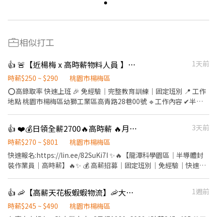
相似打工
👍 🚨【近楊梅 x 高時薪物料人員 】固定班｜週休六日｜無經驗可 🔥
1天前
時薪$250 ~ $290
桃園市楊梅區
⭕高錄取率 快速上班 🎉 免經驗｜完整教育訓練｜固定班別 📍 工作
地點 桃園市楊梅區幼獅工業區高青路28巷00號 🔹工作內容 ✔半導
體零件收貨/包裝出貨作業 ✔成品搬運、定位上架 ✔數位化技能學習
並操作現代化倉儲作業系統 ✔ 其他主管交辦的彈性庶務 每日工作 8
👍 ❤️💰日領全薪2700🔥高時薪 🔥月休 15天🔥休假多多🔥表現良好可轉正
3天前
小時，固定班別不輪班 🕒固定班別（免輪班） 🔸 早班｜08:00－
17:00（休息1小時） 🔸 中班｜15:00－24:00（休息1小時） 🔸 夜班
時薪$270 ~ $801
桃園市楊梅區
｜23:00－08:00（休息1小時） 💰薪資待遇 ⭐日班 08:00-17:00
快速報名:https://lin.ee/82SuKi7I ✨🔥【龍潭科學園區｜半導體封
$250(H) ⭐$44,000 含加班約 $64,000 ⭐中班 15:00-24:00 $265(H)
裝作業員｜高時薪】🔥✨ 💰 高薪招募｜固定班別｜免經驗｜快速上
⭐$46,640 含加班約$67,120 ⭐夜班 23:00-08:00 $290(H) ⭐$51,040
工 💵 薪資待遇（含津貼） ☀️ 日班 時薪270元 🌙 夜班 時薪300元 🔥
含加班約 $72,320 ━━━━━━━━━━ 🎁【福利制度】 ✅ 勞保／
配合加班，高薪不是夢！ ✅ 日班最高約 60,000元 ✅ 夜班最高約
👍 🦐【高薪天花板蝦蝦物流】🦐大園 / 楊梅/威獅/青埔
1週前
健保／勞退6％ ✅ 團體保險 ✅ 三節禮券／禮盒 ✅ 上百家特約商店優
67,000元 💵 可日領2,700元 💵 可週領1,700元／天
惠 ✅ 穩定加班機會，想多賺沒問題！ ━━━━━━━━━━ 📣【應
━━━━━━━━━━━━━━ 📍 工作地點 桃園市龍潭區｜龍園五
時薪$245 ~ $490
桃園市楊梅區
徵條件】 ✔ 可接受穿著無塵衣 ✔ 可配合加班 ✔ 無經驗可、二度就
路（龍潭科學園區） 🚗 楊梅愛買 約8分鐘 🚗 龍潭大池 約10分鐘 🚗