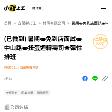
隨你開工
首頁
宜蘭縣打工
材霈有限公司
暑期🍣免到店面試🍣
中山路🍣扭蛋迴轉壽司☀️彈性
排班
時薪$211
/
宜蘭縣羅東鎮
2月前
免經驗可
同事可愛
團體保險
公司名稱