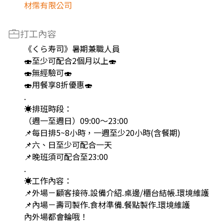
材霈有限公司
打工內容
《くら寿司》暑期兼職人員
🍣至少可配合2個月以上🍣
🍣無經驗可🍣
🍣用餐享8折優惠🍣
.
☀️排班時段：
（週一至週日）09:00～23:00
📌每日排5~8小時，一週至少20小時(含餐期)
📌六、日至少可配合一天
📌晚班須可配合至23:00
.
☀️工作內容：
📌外場－顧客接待.設備介紹.桌邊/櫃台結帳.環境維護
📌內場－壽司製作.食材準備.餐點製作.環境維護
內外場都會輪哦！