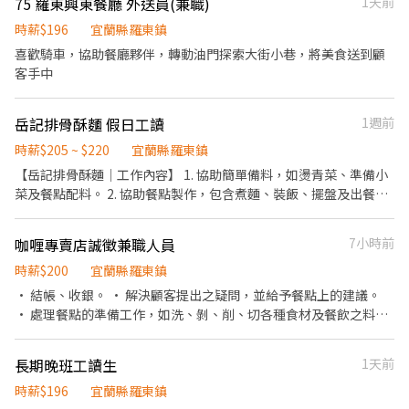
75 羅東興東餐廳 外送員(兼職)
1天前
時薪$196
宜蘭縣羅東鎮
喜歡騎車，協助餐廳夥伴，轉動油門探索大街小巷，將美食送到顧
客手中
岳記排骨酥麵 假日工讀
1週前
時薪$205 ~ $220
宜蘭縣羅東鎮
【岳記排骨酥麵｜工作內容】 1. 協助簡單備料，如燙青菜、準備小
菜及餐點配料。 2. 協助餐點製作，包含煮麵、裝飯、擺盤及出餐。
3. 接待客人、點餐、送餐及整理桌面。 4. 協助櫃檯結帳與外帶、外
送平台訂單處理。 5. 清洗餐具、鍋具及維持工作區域整潔。 6. 營業
咖喱專賣店誠徵兼職人員
7小時前
結束後協助收店、清潔及物品歸位。 工作內容會依熟練程度安排，
剛開始會有人帶著操作，不會直接讓新人獨立作業。 餐期較忙，需
時薪$200
宜蘭縣羅東鎮
要動作俐落、能互相配合。無餐飲經驗也可以，只要願意學習、做
• 結帳、收銀。 • 解決顧客提出之疑問，並給予餐點上的建議。
事負責、不隨意請假即可。 我們希望找能穩定、長期配合的夥伴，
• 處理餐點的準備工作，如洗、剝、削、切各種食材及餐飲之料
短期打工或經常臨時請假者請勿應徵。
理。 • 負責擺盤、打包外帶服務。 • 於顧客用餐完畢後，負責收
拾碗盤與清理環境。 • 負責清理工作環境、設備和餐具。
長期晚班工讀生
1天前
時薪$196
宜蘭縣羅東鎮