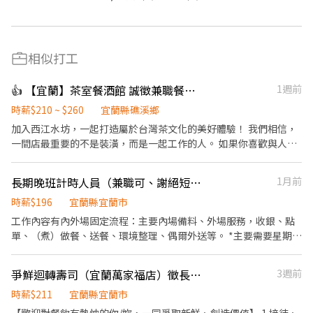
相似打工
👍 【宜蘭】茶室餐酒館 誠徵兼職餐飲人員及調酒師 高薪
1週前
時薪$210 ~ $260
宜蘭縣礁溪鄉
加入西江水坊，一起打造屬於台灣茶文化的美好體驗！ 我們相信，
一間店最重要的不是裝潢，而是一起工作的人。 如果你喜歡與人交
流、願意持續學習，也希望在工作中累積真正的能力，歡迎加入西
江水坊。我們不只是一間茶室餐酒館，更希望成為一個能讓夥伴一
長期晚班計時人員（兼職可、謝絕短期工讀）
1月前
起成長、一起創造回憶的地方。 ⸻ 【工作職缺】 餐飲人員（起
薪 $210 起） * 菜單介紹、點餐及送餐服務 * 簡易飲品及餐食製作 *
時薪$196
宜蘭縣宜蘭市
協助調酒師完成飲品製作 * 活動推廣、商品包裝及備料 * 辨識酒
工作內容有內外場固定流程：主要內場備料、外場服務，收銀、點
品、環境及器具清潔維護 ⸻ 廚房助手（起薪 $210 起） * 協助
單、（煮）做餐、送餐、環境整理、偶爾外送等。 *主要需要星期一
餐點製作與擺盤 * 食材前置處理、備料及庫存整理 * 維持廚房環
至日晚班（晚班假日可上早晚班的人員佳） 會在「16:00-22:00的區
境、器具清潔與食品衛生 * 協助出餐，確保餐點品質與效率 * 與內
間內排班」 *請在提問中填上可排班的時段* （上班時間可彈性調
爭鮮迴轉壽司（宜蘭萬家福店）徵長期兼職
3週前
外場夥伴合作，提供順暢的用餐體驗 ⸻ 調酒師（起薪 $250
整。 想要多賺一些收入是非常歡迎的😊） ***需長期配合（一年以
起） * 茶酒、調酒及茶飲製作，維持飲品品質與出杯效率 * 提供顧
上）*** ***需長期配合（一年以上）*** ***需長期配合（一年以
時薪$211
宜蘭縣宜蘭市
客服務，介紹茶、酒及餐點，協助推薦適合的品項 * 吧台備料、庫
上）*** ✅排班彈性不囉嗦 ✅環境單純同事好相處 ✅工作內容簡單好