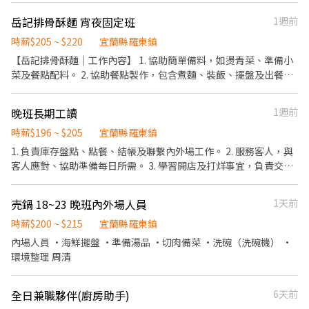
迎加入 爭鮮，一起創造令人感動的顧客體驗。 【加入 爭鮮，你將獲
岳記排骨酥麵 宵夜固定班
1週前
得】 ■ 完整培訓制度（無經驗可） ■ 清楚透明的升遷制度 ■ 日本
品牌專業服務文化 【工作內容｜Job Responsibilities】 外場： ■
時薪$205 ~ $220
宜蘭縣羅東鎮
帶位、餐點介紹、送餐、收桌 ■ 協助打包外帶、外送餐點 內場：
【岳記排骨酥麵｜工作內容】 1. 協助簡單備料，如燙青菜、準備小
■ 餐點製作：生魚片、壽司、軍艦、手捲 ■ 基本環境整理、維持環
菜及餐點配料。 2. 協助餐點製作，包含煮麵、裝飯、擺盤及出餐。
境整潔 ■ 協助製作外帶、外送餐點 【薪資待遇｜
3. 接待客人、點餐、送餐及整理桌面。 4. 協助櫃檯結帳與外帶、外
Compensation】 ■ 兼職時薪$211~236 ★依個人工作表現可調整
送平台訂單處理。 5. 清洗餐具、鍋具及維持工作區域整潔。 6. 營業
晚班長期工讀
1週前
另有： ■ 每月門市考核優良獎金 【勤務時間｜Working Hours】
結束後協助收店、清潔及物品歸位。 工作內容會依熟練程度安排，
■ 每日工作 每日4~8小時 09:00~18:00 10:00~20:00 12:00~22:00
剛開始會有人帶著操作，不會直接讓新人獨立作業。 餐期較忙，需
時薪$196 ~ $205
宜蘭縣羅東鎮
18:00~22:00 彈性排班 ■ 每週至少休息2天 ■ 採輪班制度（國定假
要動作俐落、能互相配合。無餐飲經驗也可以，只要願意學習、做
1. 負責庫存盤點、點餐、結帳及聯繫內外場工作。 2. 服務客人，與
日出勤給予倍薪） 【完善培訓制度｜Training Program】 ■ 新人
事負責、不隨意請假即可。 我們希望找能穩定、長期配合的夥伴，
客人應對、協助準備每日所需。 3. 學習開店及打烊事宜，負責交
培訓課程 ■ 壽司專業知識課程 ■ 顧客服務應對技巧 【職涯發展｜
短期打工或經常臨時請假者請勿應徵。
班、收銀之工作。 4. 進行標準化餐飲料理、擺盤。 5. 負責全店的打
Career Path】 在 爭鮮，你可以透過努力與學習持續成長。 ■ 兼職
掃與清理，時而進行環境布置。 6. 主動參與協助工作。 7. 負責保持
→ 主任/中工 → 副店長 → 店經理 ■ 公司亦提供內部職務申請制度
売鍋 18~23 晚班內外場人員
1天前
設備及工作環境的安全衛生。 8.工作區域和設備的定期維護與保
表現優秀者，通過考核不限年資，未來有機會發展為店長、區域主
養。
時薪$200 ~ $215
宜蘭縣羅東鎮
管或進入總部職位。 【需求條件 | Qualifications】 ■ 服務有熱
內場人員 •海鮮擺盤 •準備湯品 •切肉備菜 •洗碗（洗碗機） •
忱、積極、責任感、適應力強、抗壓性佳 ■ 對日本文化、壽司產品
環境整理 周清
有興趣者 ■ 具備團隊合作精神 ■ 願意學習專業服務技能、願接受
公司培訓 ■ 親切有笑容，具相關工作經驗尤佳 台北市宜蘭/羅東區
聯合招募 宜蘭萬家福店 03 931 4476 宜蘭縣宜蘭市南門里民權路二
全日兼職夥伴(廚房助手)
6天前
段38巷2號B2 羅東PLUS店 03 955 8469 宜蘭縣羅東鎮賢文里興東