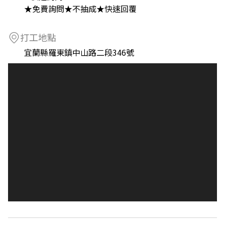
★免費詢問★不抽成★快速回覆
打工地點
宜蘭縣羅東鎮中山路二段346號