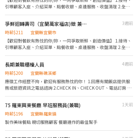
【歡迎對餐飲有熱忱的你/妳，一同爭取新鮮、創造價值】 1.接待、
存管理及開店、打烊作業 * 吧台環境、器具清潔與日常維護 * 協助
上手
引導顧客入座、介紹菜單、點餐收銀、桌邊服務、收盤清理 2.全方
新品研發與品牌活動執行 ⸻ 【工作環境】 西江水坊是一間以台
位工作技能-外場服務、內場餐點製作、出餐管理、確認出菜品質 3.
灣茶文化為核心的茶室餐酒館。 不同於一般酒吧的熱鬧喧囂，我們
外帶、外送平台顧客點餐服務 4.顧客關係經營 5.維持門市清整潔
希望打造一個安靜、復古、自在的空間，讓每一位來到這裡的人，
爭鮮迴轉壽司（宜蘭萬家福店)徵 兼職人員
3週前
都能暫時放慢腳步，好好享受一杯茶、一杯酒，以及屬於自己的片
時薪$211
宜蘭縣宜蘭市
刻時光。 店內採 「禁止搭訕」 原則，來店客人大多尊重彼此的界
【歡迎對餐飲有熱忱的你/妳，一同爭取新鮮、創造價值】 1.接待、
線，也認同我們所營造的文化與氛圍。 我們相信，好的服務不是過
引導顧客入座、介紹菜單、點餐收銀、桌邊服務、收盤清理 2.全方
度打擾，而是在適當的時候，給予最舒服的陪伴。 ⸻ 【我們期
位工作技能-外場服務、內場餐點製作、出餐管理、確認出菜品質 3.
待這樣的你】 如果你符合以下特質，相信會很適合加入我們： * 具
外帶、外送平台顧客點餐服務 4.顧客關係經營 5.維持門市清整潔
餐飲相關工作經驗 * 愛乾淨、做事細心 * 主動學習、具責任感 * 具
長期兼職櫃檯人員
4週前
產品研發或風味設計能力 * 願意學習茶葉、咖啡或酒類知識 * 具基
時薪$200
宜蘭縣礁溪鄉
本攝影或短影音拍攝能力 比起經驗，我們更重視你的態度與學習意
願。 ⸻ 【加入前，想請你先了解】 餐飲工作需要長時間站立，
應徵工作經歷不拘，歡迎有服務熱忱的你！ 1.回應有關飯店提供服
也需要與不同的客人互動。 如果你不適合久站、害怕與人交流、缺
務或旅遊資訊之電話諮詢 2.CHECK IN、CHECK OUT、電話訂房 3.
乏耐心、不喜歡持續學習，或對茶文化沒有興趣，建議先評估是否
櫃檯接待服務、帶房領路、飯店介紹 4.飲品製作，吧檯整理及清
適合這份工作，避免彼此都感到挫折。 如果你正在找的不只是一份
潔 5.主要上班時段為10:00-22:00（無大夜班）
75 羅東興東餐廳 早班服務員(兼職)
1天前
工作，而是一個願意一起學習、一起成長的團隊，我們很期待認識
你。
時薪$196
宜蘭縣羅東鎮
製作美味餐點 親切服務顧客 餐廳運作的最佳幫手