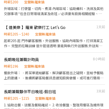
時薪$200
宜蘭縣羅東鎮
路95-2號
外場區域：打便當、切肉、煮湯 內場區域：協助備料、洗滌及其他
交辦事項 *包含日常環境清潔及收班 ✅必須要有廚房相關經驗、會
使用刀具 ✅現場較忙碌，需要手腳俐落快速的夥伴 若以上皆無，請
勿應徵❌
【 達美樂 】羅東 歡樂打工 Let's Go
1天前
時薪$205 ~ $240
宜蘭縣羅東鎮
起薪205 起 門市顧客服務，外送服務，協助內場製作，打烊清潔工
作。 完整的在職訓練 晉升管道透明 要能夠執行外送服務.外送有額
外補貼（公司備有機車） ( 歡迎二度就業、具有居留證/工作證的外
籍生)。
長期晚班兼職計時員
8小時前
時薪$196
宜蘭縣羅東鎮
餐飲外場： ．將菜單遞給顧客、解決顧客提出之疑問，並給予餐點
上的建議。 ．後續將顧客點餐訊息通知廚房做餐，或可進行簡易餐
飲之料理， ．於顧客用餐完畢後，負責收拾碗盤與清理環境。 ．並
負責結帳、收銀等工作。 餐飲內場： ．擔任廚師的助手，處理烹飪
長期兼職夥伴平日晚班-假日班
3天前
前與烹飪中之準備工作與其他餐廳相關事務。 ．負責洗、剝、削、
切各種食材。 ．負責清理工作環境、設備和餐具。 ．準備不同餐點
時薪$205 ~ $215
宜蘭縣羅東鎮
所需要的食材。 ．協助測量食材的容量與重量。 ．負責擺盤、打包
1. 協助出餐、送餐及餐點確認。 2. 收拾餐盤、整理用餐區及維持環
外帶服務。 外送： 必要時，需可外送