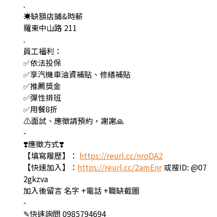
.
☀️缺額店鋪&時薪
羅東中山路 211
.
員工福利：
✅依法投保
✅享汽機車油資補貼、修繕補貼
✅推薦獎金
✅彈性排班
✅用餐8折
⚠️面試、應徵請預約，謝謝🙏
-
❣️應徵方式❣️
【填寫履歷】：
https://reurl.cc/nroDA2
【快速加入】：
https://reurl.cc/2amEnr
或搜ID: @07
2gkzva
加入後留言 名字 +電話 +職缺截圖
-
✎快速詢問 0985794694