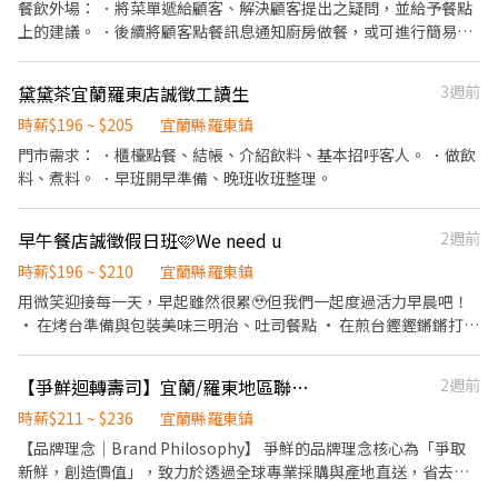
餐飲外場： ．將菜單遞給顧客、解決顧客提出之疑問，並給予餐點
上的建議。 ．後續將顧客點餐訊息通知廚房做餐，或可進行簡易餐
飲之料理， ．於顧客用餐完畢後，負責收拾碗盤與清理環境。 ．並
負責結帳、收銀等工作。 餐飲內場： ．擔任廚師的助手，處理烹飪
黛黛茶宜蘭羅東店誠徵工讀生
3週前
前與烹飪中之準備工作與其他餐廳相關事務。 ．負責洗、剝、削、
切各種食材。 ．負責清理工作環境、設備和餐具。 ．準備不同餐點
時薪$196 ~ $205
宜蘭縣羅東鎮
所需要的食材。 ．協助測量食材的容量與重量。 ．負責擺盤、打包
門市需求： ．櫃檯點餐、結帳、介紹飲料、基本招呼客人。 ．做飲
外帶服務。 外送： 必要時，需可外送
料、煮料。 ．早班開早準備、晚班收班整理。
早午餐店誠徵假日班🩷We need u
2週前
時薪$196 ~ $210
宜蘭縣羅東鎮
用微笑迎接每一天，早起雖然很累🥹但我們一起度過活力早晨吧！
• 在烤台準備與包裝美味三明治、吐司餐點 • 在煎台鏗鏗鏘鏘打起
活力的節奏 • 於櫃台微笑迎接客人點餐、接單 • 簡單來說就是分
為櫃台、煎台、麵包台三個站 我們給你的： • 排班彈性，還能有自
【爭鮮迴轉壽司】宜蘭/羅東地區聯合招募-早/晚班兼職同仁
2週前
己的時間 • 員工餐享用美味吐司 • 溫馨團隊氣氛，大家都很好相
時薪$211 ~ $236
處 需長期，短期勿試。
宜蘭縣羅東鎮
【品牌理念｜Brand Philosophy】 爭鮮的品牌理念核心為「爭取
新鮮，創造價值」，致力於透過全球專業採購與產地直送，省去不
必要的層層剝削，將最新鮮、優質的食材化為平價的國民美食。歡