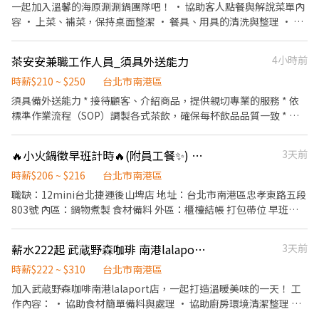
【超級亮點】 ‧⁺ ⊹˚. 💼 勞保・勞退・團保 ⛽ 汽機車油資補貼 🔧 汽
一起加入溫馨的海原涮涮鍋團隊吧！ • 協助客人點餐與解說菜單內
福利：員工餐點、旅遊補助、尾牙聚餐活動 *關懷照顧：在職團體保
機車修繕補貼 🤝 推薦好友獎金 $600/人 📆 國定假日上班享雙倍薪資
容 • 上菜、補菜，保持桌面整潔 • 餐具、用具的清洗與整理 • 協
險、免費年度健康檢查、團體紓壓活動、員工諮商與輔導 更多資訊
💥 .˚⊹ ⁺‧ 【 想聯繫我】 ‧⁺ ⊹˚. ☝️ 點選【立即應徵】我會速度回覆
助環境清潔維持舒適氛圍 我們給你的： • 彈性輪班，排班自由又彈
請點 https://www.mfb.com.tw/
你！ ✌️ 或加入 🅻🅸🅽🅴：https://lin.ee/8rsUSDv 🤟 留言「姓名＋
性 • 供應員工餐，工作不怕餓肚子 • 團隊氣氛和樂，相互照顧 沒
電話＋截圖職缺」就能聯繫上～ 若想參考其他職缺，可以到我的
茶安安兼職工作人員_須具外送能力
4小時前
經驗沒關係，歡迎你的第一份打工從我們開始！
Threads，看更多更多的職缺喔♬ My Threads：tsaipei_ruby
時薪$210 ~ $250
台北市南港區
https://reurl.cc/7b2vad 別害羞❌別害怕❌找工作聯繫我⭕
須具備外送能力 * 接待顧客、介紹商品，提供親切專業的服務 * 依
標準作業流程（SOP）調製各式茶飲，確保每杯飲品品質一致 * 負
責煮茶、備料、原物料整理及庫存管理 * 協助櫃檯點餐、收銀及外
送訂單處理 * 維護店內環境、設備及工作區域整潔 * 與夥伴合作，
🔥小火鍋徵早班計時🔥(附員工餐✨) 時薪206~216 捷運後山埤站1分鐘
3天前
共同維持門市營運順暢 我們希望你 * 喜歡與人互動，具服務熱忱。
* 做事細心、有責任感、願意學習 * 能配合排班
時薪$206 ~ $216
台北市南港區
職缺：12mini台北捷運後山埤店 地址：台北市南港區忠孝東路五段
803號 內區：鍋物煮製 食材備料 外區：櫃檯結帳 打包帶位 早班時
段為10：00~19：00 (時間可議) 上班內容簡單 可輕易上手 洗碗有洗
碗機不需手洗 上班工時有達標調整為216 上班時數滿4小時有供應員
薪水222起 武蔵野森咖琲 南港lalaport店 急徵 整天班 內場工讀
3天前
工餐 上班地點在捷運板南線後山埤站旁，走路1分鐘 報到需配合體
檢以及台新或中信開戶
時薪$222 ~ $310
台北市南港區
加入武蔵野森咖啡南港lalaport店，一起打造溫暖美味的一天！ 工
作內容： • 協助食材簡單備料與處理 • 協助廚房環境清潔整理 •
擺盤並協助餐點準備 • 支援早午餐或下午晚間時段內場工作 我們給