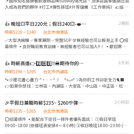
📌國際知名健康餐飲連鎖品牌Subway瑞光店、頂溪店誠摯邀請您加
入成為我們的夥伴 #打工#彈性排班#升等儲備 《工作單純》 🌮協助
顧客點餐、做餐點 💰盤點庫存、收銀結帳 ✨備食材、維持環境整潔
😃公司福利 ⭕️上班四小時，提供餐點 ⭕️提供工作制服 ⭕️可轉正、
👍 晚班💥平日220元；假日240💥-🍣SUSHIRO台北永春店🍣#待遇佳
2週前
儲備幹部 🚙上班地點，可多方選擇 我們有不同分店可滿足你的工作
需求！ 🕗多種不同時段，方便安排 ☝️歡迎二度就業或兼職斜槓 趕快
時薪$220 ~ $240
台北市南港區
與我們聯繫，期待你加入！
✅️大型洗碗機 ✅️專業藥劑 ✅️完整SOP 💯無經驗也可以輕易上手 ⭕招
募條件 ▪良好職前教育訓練，無經驗者也可以加入!!！ ▪歡迎寒暑
假打工、假日兼職、二度就業、外籍學生、實習簽約。 ▪彈性排
班：11:00~23:00(請於面試時與主管確認班表) ⭕工作內容 ▪內場
👍 時薪高達👉2️⃣9️⃣5️⃣‼️🍔期待你的「麥」力演出🍟餐飲服務員
6天前
餐具清洗、餐具收納、環境整理整頓、環境清潔 ⭕獎金福利 ▪生日
禮券 ▪不定期活動競賽獎金 ▪一年4次考核及調薪！！ ▪加班費5
時薪$196 ~ $295
台北市內湖區
分鐘為單位精準計算 ⭕企業魅力 ▪「以人為本」注重團隊合作及交
🐾小狸花盡心盡力 ^• ᵕ •^ ੭ ^⦁⩊⦁^ ੭為你的工作卯足全力🐈‍⬛
流，採納同仁的意見，提升參與感 ▪除學習到日本商業禮儀、衛生
👉如果你想找：士林區、內湖區、大安區、中山區、中正區、松山
知識及專業的烹飪技巧，還可接觸店鋪的經營管理，例如：成本控
區、信義區、文山區的職缺請繼續看下去 👉如果你有其他地區或其
管及數據分析等專業知識 ▪升遷快速且制度完善，依努力及成果將
他職缺想參考，也可以私訊我唷 .˚⊹ ⁺‧ 【工作內容】 ‧⁺ ⊹˚. 🍎 顧
🎉平假日兼職時薪$235~ $260🎊彈性排歡迎二度就業🙋學生打工🧑‍🎓
2小時前
有升遷加薪的機會 ▪享有完善的福利制度，加班費為5分鐘為單位
客服務 🍌 炸物製餐 🍑 廚具、環境清潔維護 🫐 主管交辦事宜 🍉 內外
計算，重視員工的辛勤付出 ▪計畫拓展全台灣，讓更多人有機會品
場都會接觸唷 .˚⊹ ⁺‧ 【工作時間】 ‧⁺ ⊹˚. ☀️ 早班：07:00 - 14:00
時薪$235 ~ $265
台北市南港區
嚐美味平價壽司，致力成為頂尖品牌 ⭕基本保障 ①加班費(以5分鐘
🌙 晚班：16:00 - 23:00 ⭐ 夜班：21:00 - 02:00 ⚠️每間店有缺的時段
⭕招募條件 ▪能配合下述任一條件者優先面試： ①假日早班
為單位計算) ②勞保、健保、意外險 ③每月提撥勞工退休新制6% ④
不同，應徵時請告知我要應徵哪一區或哪間店 .˚⊹ ⁺‧ 【薪資制度】
09:00~18:00 (依據班表安排4～ 8小時) ②假日晚班18:00~23:00 (依
特休／年假按照勞基法規定 ⑤颱風天出勤津貼補助 ⑥員工店內用餐
‧⁺ ⊹˚. 💰 在上述時段內，時薪為 $ 225 ~ 240 🪙 若非以上時段，時
據班表安排4～ 8小時) ③假日全天班09:00~23:00 (依據班表安排4～