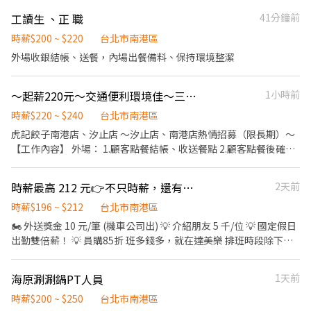
折扣 ⑦提供員工制服 ⑧任職一年後提供免費健檢
薪為 $ 196 💰 過00:00 + $ 55 夜班津貼 .˚⊹ ⁺‧ 【 休假制度】 ‧⁺ ⊹˚.
8小時) *一個月最少6天班 *平日可穿插彈性排班！ *其餘時段面試時
工讀生 、正 職
41分鐘前
📌 採排休制（無固定休） 🗓️ 周一至週日皆需排班 🚫 周六、周日可
皆可以商談！ ▪職前教育訓練，歡迎無經驗者加入!! ▪歡迎二度就
排休不可固定休 .˚⊹ ⁺‧ 【上班地點】 ‧⁺ ⊹˚. 👉士林區 台北士林店
業、外籍學生、實習簽約 ▪彈性排班：09:00~23:00(請於面試時與
時薪$200 ~ $220
台北市南港區
📍台北市士林區中山北路五段602號 👉內湖區 台北西湖店📍台北市
主管確認班表) ⭕工作內容 ▪外場 帶客入座→介紹、服務→商品提
外場收銀結帳、送餐，內場出餐備料、保持環境整潔
內湖區內湖路一段283號 台北舊宗二店📍台北市內湖區舊宗路一段
供→食材補充→確認結帳金額→收銀結帳 等 ▪內場 商品進貨、準
275號 👉大安區 羅斯福店📍台北市大安區羅斯福路二段45號 台北麟
備、整理→料理製作→提供餐點→餐具清洗→庫存盤點、出貨 等 ⭕
光店📍台北市大安區和平東路三段406巷8號 台北復興二店📍台北市
～起薪220元～交通便利環境佳～三商餐飲「虎記餃子南港店」～內外場夥伴～
1小時前
獎金福利 ▪生日禮券 ▪不定期活動競賽獎金 ▪一年4次考核及調
大安區復興南路二段273號 台北光復店📍台北市大安區光復南路286
薪！！ ▪加班費5分鐘為單位計算 ⭕企業魅力 ▪「以人為本」注重
時薪$220 ~ $240
台北市南港區
號 👉中山區 台北長春店📍台北市中山區長春路172號 台北南京五店
團隊合作及交流，採納同仁的意見，提升參與感 ▪除學習到日本商
虎記餃子南港店、汐止店 ～汐止店、南港店熱情招募（限長期）～
📍台北市中山區南京東路三段210之1號 👉中正區 林森二店📍台北
業禮儀、衛生知識及專業的烹飪技巧，還可接觸店鋪的經營管理，
【工作內容】 外場： 1.顧客點餐結帳、收送餐點 2.顧客點餐後確認
市中正區林森南路1號 台北濟南店📍台北市中正區濟南路二段66號
例如：成本控管及數據分析等專業知識 ▪升遷快速且制度完善，依
3.顧客用餐期間的各項服務 4.環境清潔 5.離峰時的清潔維護 6.收場
台北館前店📍台北市中正區館前路8號 台北公園店📍台北市中正區
努力及成果將有升遷加薪的機會 ▪享有完善的福利制度，加班費
時的清潔工作 7.開場時的準備工作 內場： 1.餐點製作 2.料理前的各
公園路30-1號 台北南昌店📍台北市中正區南昌路一段149號 👉松山
為5分鐘為單位計算，重視員工的辛勤付出 ▪計畫拓展全台灣，
時薪最高 212 元👉不只時薪，還有獎金就在達美樂 (昆陽)
2天前
項準備工作 3.環境清潔 4.離峰時的清潔維護 5.食材保存期限管理 6.
區 台北民生店📍台北市松山區民生東路三段135號 台北民權店📍台
讓更多人有機會品嚐美味平價壽司，致力成為頂尖品牌
開場準備工作、打烊清潔工作 【上班地點】 南港店:台北市南港區經
時薪$196 ~ $212
台北市南港區
北市松山區民權東路三段128號 台北南京二店📍台北市松山區南京
貿二路131號B1(南港Lalaport) 汐止店:新北市汐止區新台五路一段
東路五段162號 台北南京六店📍台北市松山區南京東路四段57號 👉
🏍️ 外送獎金 10 元/筆 (機車公司出) 💡 介紹朋友 5 千/位 💡 國定假日
95號B1 (iFG遠雄廣場) 【其他】 1.排班時間：9:00-22:00之間安排
信義區 忠孝四店📍台北市信義區忠孝東路五段522號 台北101店📍
出勤雙倍薪！ 💡 員購85折 班多錢多，就在達美樂 排班時段除下列
4-8小時 2.上班時間（區段）可討論，排班彈性 3.餐飲從業人員需自
台北市信義區市府路45號 台北夢廣場店📍台北市信義區松高路11號
外，依你的需求也另可彈性調整
費餐飲體檢（一般+供膳） 關於虎記餃子
👉文山區 台北興隆店📍台北市文山區興隆路三段54號 台北指南店
海原涮涮鍋PT人員
1天前
https://tigerdumpling.net/ ，另有其他職務職缺，歡迎詢問 【品
📍台北市文山區指南路二段67號 台北木新店📍台北市文山區木新路
牌網站】https://tigerdumpling.net 【優質福利】 *基本保障：勞
三段174號 台北動物園三店📍台北市文山區新光路二段30號 .˚⊹ ⁺‧
時薪$200 ~ $250
台北市南港區
保、健保、勞退提撥 *獎金福利：三節禮金(禮券)、生日餐券 *好康