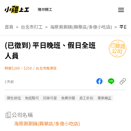
隨你開工
首頁
台北市打工
海原涮涮鍋(興華店/多億小吃店)
平日
平日晚班、假日全班
人員
時薪$200 ~ $250
/
台北市南港區
1天前
彈性排班
免經驗可
同事可愛
免費供餐
員工折扣
畢業轉正
公司名稱
海原涮涮鍋(興華店/多億小吃店)