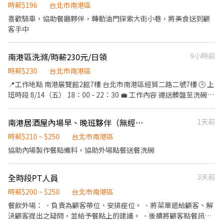
免費享用冰淇淋、員工折扣、生日福利、三節禮金(品)、福委會福利
時薪$196
台北市南港區
南港LaLaport門市預計於2025年4月開幕， 可於開幕前報到者將先
喜歡騎車，協助餐廳夥伴，轉動油門探索大街小巷，將美食送到顧
安排至港站門市進行培訓， 待門市開幕後會再轉調至南港LaLaport
客手中
門市進行排班， 歡迎有興趣應徵的夥伴可先至內捷門市現場應徵面
試喔! 期待您一同加入酷聖石冰淇淋行列!!
南港區洗滌/時薪230元/日領
9小時前
時薪$230
台北市南港區
📍工作地點 南港展覽館2館7樓 台北市南港區經貿二路二號7樓 🕒 上
班時段 8/14（五） 18：00 - 22：30 💼 工作內容 運送髒盤至洗碗
區、清洗餐盤、歸位 (現場有洗碗機器清洗餐盤，只需前置作業和後
續歸位整理) 💰 時薪 230元(當天領現） 📩 如有意願請+0902117255
南港居酒屋內場早、晚班夥伴（無經驗可）
1天前
時薪$210 ~ $250
台北市南港區
協助內場製作餐點備料，協助外場點餐送餐洗碗
全時段PT人員
3天前
時薪$200 ~ $250
台北市南港區
餐飲外場： ．負責為顧客帶位、安排座位。 ．將菜單遞給顧客、解
決顧客提出之疑問，並給予餐點上的建議。 ．後續將顧客點餐訊息