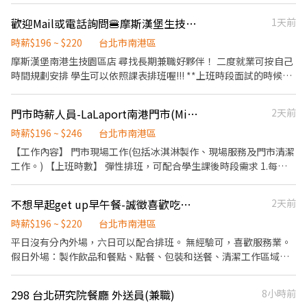
你的： • 彈性排班，學業工作好平衡 •員工75折券 • 友善團隊、
歡迎Mail或電話詢問🍔摩斯漢堡生技園區店歡迎學生、上班族、留學生、主婦。
1天前
大家互相幫忙 歡迎沒有經驗的你，只要有熱忱，放心加入我們！
時薪$196 ~ $220
台北市南港區
摩斯漢堡南港生技園區店 尋找長期兼職好夥伴！ 二度就業可按自己
時間規劃安排 學生可以依照課表排班喔!!! **上班時段面試的時候都
可以面議** ✅上班地點：台北市南港區忠孝東路7段508之8號1F ✅
工作內容 （1）收銀：協助顧客點餐推薦餐點、製作飲品、送餐、
門市時薪人員-LaLaport南港門市(Mitsui Shopping Park LaLaport南港)
2天前
維護客席環境 （2）內場：製作餐點、油炸點心、洗菜、維護廚房
客席環境 (3)需定期維護環境整潔 分貨補貨等 ✅時薪：196-220起 ➠
時薪$196 ~ $246
台北市南港區
定期檢核，依能力調整薪資+$5/次 ➠23:00～06:00加發早夜津貼
【工作內容】 門市現場工作(包括冰淇淋製作、現場服務及門市清潔
+$45/時 ✅每月7號領薪水 （薪轉銀行為台新、中郵） ✅員工福利 🍔
工作。) 【上班時數】 彈性排班，可配合學生課後時段需求 1.每週
半價餐飲ll超划算！ 🍔在職第二個月起，每月免費漢堡2個 🍔有勞健
最少配合排班20小時，依各門市營業需求進行排班工時規劃。 2.國
保ll照政府規定走，每日薪資清清楚楚！ 🍔免費制服ll衣服變小變大
定假日及例假日需能配合上班。 3.假日班者報到前兩個月需能配合
不想早起get up早午餐-誠徵喜歡吃早午餐夥伴
2天前
變髒都可以再換新的 🍔國定假日ll薪資DOUBLE！雙倍薪水！做一
平日給班1-2天/周，以便安排訓練課程。 【培訓規劃】 我們透過每
天抵兩天！ 🍔年度獎金ll把特休換成錢！做越久，領越多！ 🍔升遷
個階段的學習訓練，來創造顧客無與倫比的冰淇淋體驗 1.新進學習
時薪$196 ~ $220
台北市南港區
制度ll上班表現優良可升遷為計時主管 🎈徵求時段參考(時間都可以
訓練(教室課程/實作課程訓練) 2.晉升訓練(時薪娛樂經理培訓課程)
平日沒有分內外場，六日可以配合排班。 無經驗可，喜歡服務業。
面議喔)
【福利】 我們會依公司的經營成果，規劃員工福利讓夥伴和公司一
假日外場：製作飲品和餐點、點餐、包裝和送餐、清潔工作區域。
起成長 1.保險制度：勞保、健保、團保(意外險)、職災保險、退休金
假日內場: 上班備料、分裝、洗滌餐盤、清潔工作區域。
提撥6% 2.休假制度：特休假、育嬰假、陪產假、家庭照顧假、生理
298 台北研究院餐廳 外送員(兼職)
8小時前
假等等 3.健康相關：年度員工健檢(不含新進人員體檢) 4.其他：上班