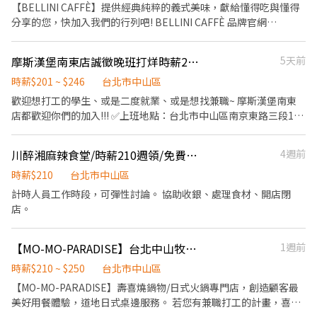
🍔半價餐飲ll超划算！ 🍔在職第二個月起，每月免費漢堡2個 🍔有勞
【BELLINI CAFFÈ】提供經典純粹的義式美味，獻給懂得吃與懂得
經驗、對餐飲業有熱忱的您，加入三澧餐飲集團。 -----------------
健保ll照政府規定走，每日薪資清清楚楚！ 🍔免費制服ll衣服變小變
分享的您，快加入我們的行列吧! BELLINI CAFFÈ 品牌官網
--------------------------------------------------------- 『加入三澧
大變髒都可以再換新的 🍔國定假日ll薪資DOUBLE！雙倍薪水！做
https://www.bellinicaffe.com.tw/ 若您有兼職打工的計畫，喜歡充
成為家人』共同創造無限可能。 1998年於台灣成立-日商三澧餐飲
一天抵兩天！ 🍔年度獎金ll把特休換成錢！做越久，領越多！ 🍔升
滿活力的工作環境，並期望享有多種福利，可優先選擇我們。 ✅工
集團 HUMAX ASIA，屬於日本Wondertable餐飲集團在台分公司。
摩斯漢堡南東店誠徵晚班打烊時薪201元起
5天前
遷制度ll上班表現優良可升遷為計時主管 🎈徵求時段參考(時間都可
作內容 1. 一般清潔工作、洗滌工作。 2. 店內環境、座位區、工作區
深耕台灣多年的日本與義大利美食連鎖品牌，旗下六大連鎖餐飲品
以面議喔) 🎈徵求時段參考(時間都可以面議喔) 🎈徵求時段參考(時
檯面層架清潔整理。 3. 垃圾分類丟棄、器材設備關閉。 4. 完成主管
時薪$201 ~ $246
台北市中山區
牌包含， ★義式料理餐廳：BELLINI CAFFÈ、BELLINI Pasta
間都可以面議喔) 😃有意願面試，可詳細詢問，時間可議 或留言你
交付工作。 ✅工作時段 打烊班：20:30~23:00 ※彈性排班可討論
歡迎想打工的學生、或是二度就業、或是想找兼職~ 摩斯漢堡南東
Pasta、MOLINO手工義大利麵 ★日式鍋物餐廳：Mo-Mo-Paradise
想應徵，截圖給我並留言在哪裡看到職缺，以及你想應徵的班別，
喔。週六與週日正常工時出勤每小時再加5圓，國定假日除外。 ✅工
店都歡迎你們的加入!!! ✅上班地點：台北市中山區南京東路三段116
壽喜燒 ★日式天婦羅專門店：天吉屋、吉天麩羅 全台直營店鋪皆位
謝謝配合哦👍
作時段說明：依店鋪營運需求排班；兼職人員每月可配合排班時數
號 ✅工作內容 （1）收銀：協助顧客點餐推薦餐點、製作飲品、送
於各大百貨商場，並持續穩定發展中。 -----------------------------
須達60小時以上。 ✅歡迎無餐飲工作經驗求職者應徵，加入三澧餐
餐、維護客席環境 （2）內場：製作餐點、油炸點心、洗菜、維護
--------------------------------------------- 【應徵須知】 ①詳閱工
川醉湘麻辣食堂/時薪210週領/免費供餐
4週前
飲集團。 ✅交通方式，搭乘捷運到店資訊： 台北捷運文湖線-中山國
廚房環境 ✅時薪：201元起 ➠定期檢核，依能力調整薪資+$5/次
作內容後，請審慎提出應徵申請。 ②履歷初審合適者，將邀請實體
中站，出站步行5分鐘即可抵達。 ----------------------------------
➠23:00～06:00加發早夜津貼+$45/時 ✅每月7號領薪水 ✅員工福利
時薪$210
台北市中山區
面談，初審資格不符者則不另行通知。 ③錄取的實際任用職稱及薪
--------------------------------------------- 『加入三澧 成為家人』
🍔半價餐飲ll超划算！ 🍔在職第二個月起，每月免費漢堡2個 🍔有勞
資，依面談結果與經驗核定職級。
計時人員工作時段，可彈性討論。 協助收銀、處理食材、開店閉
共同創造無限可能。 1998年於台灣成立-日商三澧餐飲集團 HUMAX
健保ll照政府規定走，每日薪資清清楚楚！ 🍔免費制服ll衣服變小變
店。
ASIA，屬於日本Wondertable餐飲集團在台分公司。 深耕台灣多年
大變髒都可以再換新的 🍔國定假日ll薪資DOUBLE！雙倍薪水！做
的日本與義大利美食連鎖品牌，旗下六大連鎖餐飲品牌包含， ★義
一天抵兩天！ 🍔年度獎金ll把特休換成錢！做越久，領越多！ 🍔升
式料理餐廳：BELLINICAFFÈ、BELLINIPastaPasta、MOLINO手工
【MO-MO-PARADISE】台北中山牧場-內場兼職(早班,中班,晚班)C07
1週前
遷制度ll上班表現優良可升遷為計時主管 🎈徵求時段參考(時間都可
義大利麵 ★日式鍋物餐廳：Mo-Mo-Paradise壽喜燒 ★日式天婦羅
以面議喔) 🎈徵求時段參考(時間都可以面議喔) 🎈徵求時段參考(時
時薪$210 ~ $250
台北市中山區
專門店：天吉屋、吉天麩羅 全台直營店鋪皆位於各大百貨商場，並
間都可以面議喔) 😃有意願面試，可詳細詢問，時間可議 或留言你
【MO-MO-PARADISE】壽喜燒鍋物/日式火鍋專門店，創造顧客最
持續穩定發展中。 --------------------------------------------------
想應徵，截圖給我並留言在哪裡看到職缺，以及你想應徵的班別，
美好用餐體驗，道地日式桌邊服務。 若您有兼職打工的計畫，喜歡
----------------------------- 【應徵須知】 ①詳閱工作內容後，請
謝謝配合哦👍