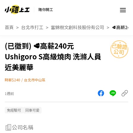
隨你開工
首頁
台北市打工
富錦樹文創科技股份有公司
🥩高薪240元
Ushigoro S高級燒肉 洗滌人員
近美麗華
時薪$240
/
台北市中山區
1週前
免經驗可
同事可愛
公司名稱