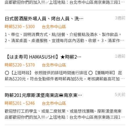
時出勤每小時再加5圓，國定假日除外。 ✅工作時段說明：依店鋪營
店都歡迎你們的加入!!! ✅上班地點：台北市中山區南京東路三段116
運需求排班；兼職人員每月可配合排班時數須達60小時以上。 ✅提
號 ✅工作內容 （1）收銀：協助顧客點餐推薦餐點、製作飲品、送
供免費溫馨員工餐點、交通便利通勤上班很方便。 ✅歡迎無餐飲工
餐、維護客席環境 （2）內場：製作餐點、油炸點心、洗菜、維護
日式居酒屋外場人員、烤台人員、洗碗人員
3週前
作經驗、對餐飲業有熱忱的您，加入三澧餐飲集團。 ---------------
廚房環境 ✅時薪：201元起 ➠定期檢核，依能力調整薪資+$5/次
----------------------------------------------------------- 『加入三
➠23:00～06:00加發早夜津貼+$45/時 ✅每月7號領薪水 ✅員工福利
時薪$230 ~ $300
台北市中山區
澧 成為家人』共同創造無限可能。 1998年於台灣成立-日商三澧餐
🍔半價餐飲ll超划算！ 🍔在職第二個月起，每月免費漢堡2個 🍔有勞
1、帶位、說明消費方式、點/送餐、介紹餐點及酒水、製作飲品。
飲集團 HUMAX ASIA，屬於日本Wondertable餐飲集團在台分公
健保ll照政府規定走，每日薪資清清楚楚！ 🍔免費制服ll衣服變小變
2、清潔桌面、桌邊服務、宣達每月店內活動、收銀。 3、清潔作業
司。 深耕台灣多年的日本與義大利美食連鎖品牌，旗下六大連鎖餐
大變髒都可以再換新的 🍔國定假日ll薪資DOUBLE！雙倍薪水！做
（含碗盤/杯具清洗、店內環境整理、盥洗間打掃）。 4、完成主管
飲品牌包含， ★義式料理餐廳：BELLINI CAFFÈ、BELLINI Pasta
一天抵兩天！ 🍔年度獎金ll把特休換成錢！做越久，領越多！ 🍔升
交代事務。
Pasta、MOLINO手工義大利麵 ★日式鍋物餐廳：Mo-Mo-Paradise
【はま寿司 HAMASUSHI】★時薪225元起(含全勤)假日班★中山民權店
1週前
遷制度ll上班表現優良可升遷為計時主管 🎈徵求時段參考(時間都可
壽喜燒 ★日式天婦羅專門店：天吉屋、吉天麩羅 全台直營店鋪皆位
以面議喔) 🎈徵求時段參考(時間都可以面議喔) 🎈徵求時段參考(時
時薪$220 ~ $370
台北市中山區
於各大百貨商場，並持續穩定發展中。 -----------------------------
間都可以面議喔) 😃有意願面試，可詳細詢問，時間可議 或留言你
⭕【上班時段】 依照提供的排班時間進行排班 ⭕【兼職時薪】 起
--------------------------------------------- 【應徵須知】 ①詳閱工
想應徵，截圖給我並留言在哪裡看到職缺，以及你想應徵的班別，
薪為$220元，符合全勤條件者時薪再加$5元，考核調薪最高可加 95
作內容後，請審慎提出應徵申請。 ②履歷初審合適者，將邀請實體
謝謝配合哦👍
元 深夜出勤津貼每小時加$50元 ⭕【福利制度】 ★每季一次考核調
面談，初審資格不符者則不另行通知。 ③錄取的實際任用職稱及薪
薪機會 ★享有特休累積 ★免費員工餐 ★三節禮券、生日禮金、夜班
資，依面談結果與經驗核定職級。
時薪201元摩斯漢堡南東店🍔南京東路龍江路交叉口
5天前
出勤津貼、免費電影票 ★提供員工制服及工作鞋 ★年度健檢 ★勞
保、健保，6％勞退提撥 ⭕須配合假日及國定假日出勤，一週最少
時薪$201 ~ $246
台北市中山區
16小時給班 ⭕【工作說明】 《內場》:餐點製作、食材備料、進貨
歡迎想打工的學生、或是二度就業、或是想找兼職~ 摩斯漢堡南東
盤點 《外場》:接待服務顧客、收銀結帳、環境整潔 ★開朗活潑有笑
店都歡迎你們的加入!!! ✅上班地點：台北市中山區南京東路三段116
容 ★ＳＯＰ專業流程 ★無經驗可 ★提供完善職前教育訓練
號 ✅工作內容 （1）收銀：協助顧客點餐推薦餐點、製作飲品、送
餐、維護客席環境 （2）內場：製作餐點、油炸點心、洗菜、維護