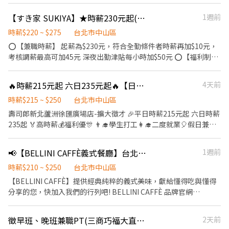
充滿活力的工作環境，並期望享有多種福利，可優先選擇我們。 ✅
審慎提出應徵申請。 ②履歷初審合適者，將邀請實體面談，初審資
工作內容 1. 負責食材準備、各項餐點製作 2. 協助進貨清點、歸位及
格不符者則不另行通知。 ③錄取的實際任用職稱及薪資，依面談結
【すき家 SUKIYA】★時薪230元起(含全勤)★民權西路店
1週前
後續處理 3. 開店前準備及閉店整理作業 4. 洗滌與環境清潔 5. 完成主
果與經驗核定職級。
管交付工作 ✅工作時段 早班：09:00~18:00 中班：
時薪$220 ~ $275
台北市中山區
12:00~21:00/22:00 晚班：18:00~23:00 (排班區間另安排休息時
⭕【兼職時薪】 起薪為$230元，符合全勤條件者時薪再加$10元，
間，週六、週日有一天可排班者尤佳。) ※彈性排班可討論喔。週六
考核調薪最高可加45元 深夜出勤津貼每小時加$50元 ⭕【福利制
與週日正常工時出勤每小時再加5圓，國定假日除外。 ✅工作時段說
度】 ★每季一次考核調薪機會 ★享有特休累積 ★免費員工餐 ★三
明：依店鋪營運需求排班；兼職人員每月可配合排班時數須達60小
節福利、生日禮金、夜班出勤津貼 ★提供員工制服及工作鞋 ★年度
🔥時薪215元起 六日235元起🔥【日商 壽司郎 蘆洲徐匯廣場店 兼職人員】
4天前
時以上。 ✅提供免費溫馨員工餐點、交通便利通勤上班很方便。 ✅
健檢 ★勞保、健保，6％勞退提撥 ⭕【工作說明】 《內場》:餐點製
歡迎無餐飲工作經驗、對餐飲業有熱忱的您，加入三澧餐飲集團。 -
作、食材備料、進貨盤點 《外場》:接待服務顧客、收銀結帳、環境
時薪$215 ~ $250
台北市中山區
---------------------------------------------------------------------
整潔 ★開朗活潑有笑容 ★ＳＯＰ專業流程 ★無經驗可 ★提供完善
壽司郎新北蘆洲徐匯廣場店-擴大徵才 🎉平日時薪215元起 六日時薪
---- 『加入三澧 成為家人』共同創造無限可能。 1998年於台灣成
職前教育訓練 ⭕【經營理念】 我們是日本第一的速食連鎖ZENSHO
235起 🏅高時薪💰福利優🎊 👨‍🎓學生打工👩‍🎓二度就業🎈假日兼職
立-日商三澧餐飲集團 HUMAX ASIA，屬於日本Wondertable餐飲集
集團，我們的理念是"消滅世界的飢餓和貧困"，目標是成為全球第
⭐️ 🎁全新設備✨️全新環境🥇 🎖完善教育訓練🏆無經驗也可以上手❤️
團在台分公司。 深耕台灣多年的日本與義大利美食連鎖品牌，旗下
一的連鎖餐飲集團。 我們堅持使用安全及高品質的食材，當場現點
⭕復職同仁大歡迎 離職未滿三個月者享有： ▪年資累計 ▪體檢費
六大連鎖餐飲品牌包含， ★義式料理餐廳：BELLINI CAFFÈ、
📢【BELLINI CAFFÈ義式餐廳】台北復興店-內場兼職(早,中,晚)A01
1週前
現作提供美味可口的日本國民美食-牛丼/咖哩，並以舒適衛生的用
用補助 ▪薪資照舊計算 ⭕招募條件 ▪職前教育訓練，歡迎無經驗
BELLINI Pasta Pasta、MOLINO手工義大利麵 ★日式鍋物餐廳：
餐環境、熱情用心的服務態度、平實親民的誠懇價格，強調食品安
者加入!! ▪歡迎二度就業、學生實習、長期打工、短期工讀 ▪彈性
時薪$210 ~ $250
台北市中山區
Mo-Mo-Paradise壽喜燒 ★日式天婦羅專門店：天吉屋、吉天麩羅
全，顧客安心。不論是單獨一人、與家人一起、朋友一起，皆可享
排班：09:00~00:00（每日至少排班4小時，請於面試時與主管確認
【BELLINI CAFFÈ】提供經典純粹的義式美味，獻給懂得吃與懂得
全台直營店鋪皆位於各大百貨商場，並持續穩定發展中。 ----------
受用餐的樂趣。
班表） ⭕工作內容（在職教育訓練完善，無經驗者OK） ▪外場 帶
分享的您，快加入我們的行列吧! BELLINI CAFFÈ 品牌官網
---------------------------------------------------------------- 【應
客入座→用餐說明、顧客服務→桌面清潔→環境整理→收銀結帳 等
https://www.bellinicaffe.com.tw/ 若您有兼職打工的計畫，喜歡充
徵須知】 ①詳閱工作內容後，請審慎提出應徵申請。 ②履歷初審合
▪內場 商品進貨→食材處理→餐點製作→餐具清洗→環境整理→庫
滿活力的工作環境，並期望享有多種福利，可優先選擇我們。 ✅工
適者，將邀請實體面談，初審資格不符者則不另行通知。 ③錄取的
徵早班、晚班兼職PT(三商巧福大直店）
2天前
存盤點 等 ⭕獎金福利 ▪生日禮券 ▪員工用餐優惠 ▪年度健檢及津
作內容 1. 負責食材準備、各項餐點製作 2. 協助進貨清點、歸位及後
實際任用職稱及薪資，依面談結果與經驗核定職級。