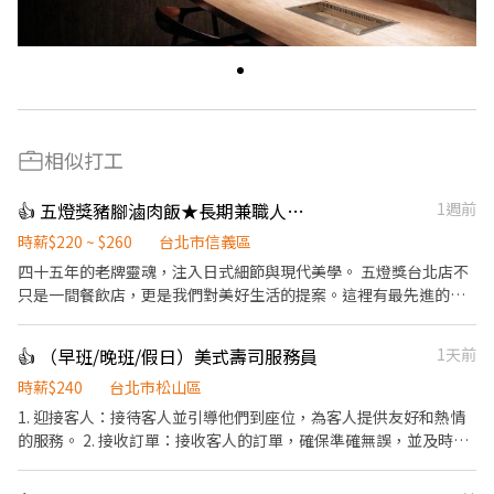
相似打工
👍 五燈獎豬腳滷肉飯★長期兼職人員【多門市擴大徵才中】
1週前
時薪$220 ~ $260
台北市信義區
​四十五年的老牌靈魂，注入日式細節與現代美學。 五燈獎台北店不
只是一間餐飲店，更是我們對美好生活的提案。這裡有最先進的自
動化設備、整齊乾淨的無油煙環境，讓我們優雅地將台灣美味推向
國際！ ​✨ 為什麼選擇我們？ ​新店盛大開幕： 除了深耕已久的 【永
👍 （早班/晚班/假日）美式壽司服務員
1天前
康店】 與 【信義店】，7/1 我們正式進駐「台北 101」！ ​極致乾淨
環境： 顛覆傳統，這可能是你見過最整潔、無油煙的餐飲工作空
時薪$240
台北市松山區
間。 ​科技輔助入職： 多種自動化設備，減輕體力負擔，分工明確讓
1. 迎接客人：接待客人並引導他們到座位，為客人提供友好和熱情
你輕鬆上手。 ​未來職涯規劃： 品牌正朝向國際化與多角化經營，這
的服務。 2. 接收訂單：接收客人的訂單，確保準確無誤，並及時將
裡不只是餐飲，更有無限職涯可能。 ​📋 招募資訊 ​工作性質： 內場
訂單轉交給廚房。 3. 提供菜單建議：根據客人的需求和喜好，提供
夥伴（提供多樣化人才培訓，新手也歡迎！） ​主要內容： ​親切顧客
菜單中的建議和推薦。 4. 服務飲品：為客人提供各種飲品，如水、