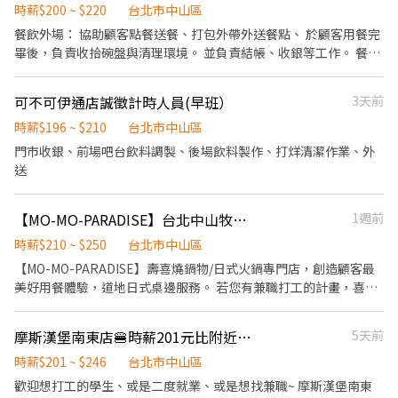
貼 ▪一年4次考核及調薪機會 ▪加班費5分鐘為單位計算 ▪不定期
續處理 3. 開店前準備及閉店整理作業 4. 洗滌與環境清潔 5. 完成主管
時薪$200 ~ $220
台北市中山區
活動競賽獎金、時數達成獎金 ▪介紹親朋好友入職，期滿可獲得
交付工作 ✅工作時段 早班：09:00~18:00 中班：12:00~21:00 晚
餐飲外場： 協助顧客點餐送餐、打包外帶外送餐點、 於顧客用餐完
3,000~10,000元獎金 ⭕企業魅力 ▪加班費為5分鐘為單位計算，重
班：18:00~22:30或23:00 ※彈性排班可討論喔。週六與週日正常工
畢後，負責收拾碗盤與清理環境。 並負責結帳、收銀等工作。 餐飲
視員工的辛勤付出。 ▪實力主義不論年資，且制度完善、升遷調薪
時出勤每小時再加5圓，國定假日除外。 ✅工作時段說明：依店鋪營
內場： 處理烹飪前與烹飪中之準備工作與其他餐廳相關事務 負責清
快速，適合具有企圖心的您。 ▪學習日系企業商業禮儀、餐飲相關
運需求排班；兼職人員每月可配合排班時數須達60小時以上。 ✅提
理工作環境、設備和餐具。 準備不同餐點所需要的食材。 協助測量
專業技能，並能接觸店舖經營管理。 ▪展店計畫涵蓋全台灣，目標
可不可伊通店誠徵計時人員(早班）
3天前
供免費溫馨員工餐點、交通便利通勤上班很方便。 ✅有餐飲證照者
食材的容量與重量。 歡迎二度就業、打工兼職、半工半讀 每週排
成為台灣第一迴轉壽司品牌。 ▪傾聽員工訴求，共同打造「以人為
佳，若無亦可；公司會培訓。 ✅歡迎無餐飲工作經驗、對餐飲業有
班，時間可彈性調整
時薪$196 ~ $210
台北市中山區
本」的舒適工作環境。 ⭕基本保障 ①加班費(以5分鐘為單位計算)
熱忱的您，加入三澧餐飲集團。 ✅交通方式，搭乘捷運到店資訊：
門市收銀、前場吧台飲料調製、後場飲料製作、打烊清潔作業、外
②勞保、健保、意外險 ③每月提撥勞工退休新制6% ④特休／年假
台北捷運文湖線-中山國中站，出站步行5分鐘內即可抵達。 --------
送
按照勞基法規定 ⑤颱風天出勤津貼補助 ⑥員工店內用餐折扣 ⑦提供
---------------------------------------------------------------------
員工制服 ⑧任職一年後提供免費健檢
-- 『加入三澧 成為家人』共同創造無限可能。 1998年於台灣成立-
日商三澧餐飲集團 HUMAX ASIA，屬於日本Wondertable餐飲集團
【MO-MO-PARADISE】台北中山牧場-外場兼職(打烊班)-C07
1週前
在台分公司。 深耕台灣多年的日本與義大利美食連鎖品牌，旗下六
時薪$210 ~ $250
台北市中山區
大連鎖餐飲品牌包含， ★義式料理餐廳：BELLINICAFFÈ、
【MO-MO-PARADISE】壽喜燒鍋物/日式火鍋專門店，創造顧客最
BELLINIPastaPasta、MOLINO手工義大利麵 ★日式鍋物餐廳：
美好用餐體驗，道地日式桌邊服務。 若您有兼職打工的計畫，喜歡
Mo-Mo-Paradise壽喜燒 ★日式天婦羅專門店：天吉屋、吉天麩羅
充滿活力的工作環境，並期望享有多種福利，可優先選擇我們。 ✅
全台直營店鋪皆位於各大百貨商場，並持續穩定發展中。 ----------
工作內容 1. 一般清潔工作、洗滌工作。 2. 店內環境、座位區、工作
---------------------------------------------------------------------
摩斯漢堡南東店🍔時薪201元比附近摩斯高
5天前
區檯面層架清潔整理。 3. 垃圾分類丟棄、器材設備關閉。 4. 完成主
【應徵須知】 ①詳閱工作內容後，請審慎提出應徵申請。 ②履歷初
管交付工作。 ✅工作時段 打烊班：20:30~23:00或23:30 (週六、週
時薪$201 ~ $246
台北市中山區
審合適者，將邀請實體面談，初審資格不符者則不另行通知。 ③錄
日有一天可排班者尤佳。) ※彈性排班可討論喔。週六與週日正常工
取的實際任用職稱及薪資，依面談結果與經驗核定職級。
歡迎想打工的學生、或是二度就業、或是想找兼職~ 摩斯漢堡南東