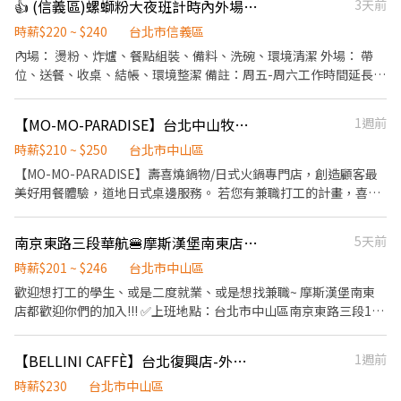
👍 (信義區)螺螄粉大夜班計時內外場人員(時薪220-240元)
3天前
接待 ​維持優雅用餐環境 ​分站式餐點製作（接龍式流暢作業） ​設備維
軟飲料、咖啡、茶等，保持飲品供應充足。 5. 送餐：將準備好的菜
護與食材管理 ​條件加分： 具備餐飲經驗者優，但更歡迎有服務熱
品送到客人的桌上，保持食物的溫度和質量。 6. 處理客人需求：對
時薪$220 ~ $240
台北市信義區
忱、追求細節的你。 ​⏰ 工作時間（排班靈活） ​【 台北 101 美食街
於客人的額外需求，如更換餐具、增加飲料等，快速且準確地回
內場： 燙粉、炸爐、餐點組裝、備料、洗碗、環境清潔 外場： 帶
】📍 7/1 隆重登場！ ​早班：09:30 - 13:30 ​中班：13:30 - 18:30 ​晚
應。 7. 解答問題：回答客人對菜單、食品或餐廳服務的相關問題，
位、送餐、收桌、結帳、環境整潔 備註：周五-周六工作時間延長至
班：18:30 - 22:30 ​【 永康店 】&【 信義店 】 ​午間餐期：10:00 -
提供必要的信息和解釋。 8. 撤桌和清潔：在客人完成用餐後，及時
05:00 (23:00後起薪230起）
14:00 / 10:00 - 17:00 ​晚間餐期：16:45 - 20:30 ​長期兼職標準： 1. 基
撤桌並清潔桌子，確保餐桌整潔。 9. 計算結賬：向客人提供帳單，
本配合 6 個月以上。 2. 每月配合總工時 80 小時以上。 ​💰 薪資與福
【MO-MO-PARADISE】台北中山牧場-外場兼職(早班,中班,晚班)C07
1週前
接受付款，處理客人的付款方式，如現金、信用卡等。 10. 協作合
利 ​時薪： 依勞基法規定起薪，依能力及時數調整。 ​晉升機制： 晉
作：與廚師、洗碗工和其他餐廳團隊成員合作，確保高效的服務流
時薪$210 ~ $250
台北市中山區
升為訓練員最高可達 240元/小時！ ​安心保障： 依法投保、免費年度
程。 餐廳外場服務人員需要具備良好的溝通技巧、抗壓能力和團隊
【MO-MO-PARADISE】壽喜燒鍋物/日式火鍋專門店，創造顧客最
健康檢查（我們比你更在意你的健康）。 ​專屬福利： 質感員工制
合作能力。他們應該能夠快速反應客人需求，提供出色的顧客服
美好用餐體驗，道地日式桌邊服務。 若您有兼職打工的計畫，喜歡
服、員工餐、團體保險、不定期員工聚餐。 ​📩 加入我們 ​如果你對環
務，並確保餐廳的運作順利。
充滿活力的工作環境，並期望享有多種福利，可優先選擇我們。 ✅
境有堅持，或想體驗新型態的餐飲工作，歡迎跟我們聊聊！
工作內容 1. 一般點餐，送餐，收桌服務工作 2. 內、外場聯繫及顧客
南京東路三段華航🍔摩斯漢堡南東店徵工讀生時薪201元
5天前
諮詢服務 3. 店內環境、座位區清潔整理 4. 收銀結帳，開店前準備及
閉店整理作業 5. 完成主管交付工作 ✅工作時段 早班：09:30~17:00
時薪$201 ~ $246
台北市中山區
中班：11:00~18:00、12:00~22:00 晚班：17:00~22:30或23:00、
歡迎想打工的學生、或是二度就業、或是想找兼職~ 摩斯漢堡南東
18:00~22:30或23:00 ※排班區間另安排休息時間，週六、週日有一
店都歡迎你們的加入!!! ✅上班地點：台北市中山區南京東路三段116
天可排班者尤佳。 ※彈性排班可討論喔。週六與週日正常工時出勤
號 ✅工作內容 （1）收銀：協助顧客點餐推薦餐點、製作飲品、送
每小時再加5圓，國定假日除外。 ✅交通方式：台北捷運中山站，2
餐、維護客席環境 （2）內場：製作餐點、油炸點心、洗菜、維護
【BELLINI CAFFÈ】台北復興店-外場兼職(打烊班)$230元起-A01
1週前
號出口出站後，步行3分鐘即可抵達。 ✅工作時段說明：依店鋪營運
廚房環境 ✅時薪：201元起 ➠定期檢核，依能力調整薪資+$5/次
需求排班；兼職人員每月可配合排班時數須達60小時以上。 ✅提供
➠23:00～06:00加發早夜津貼+$45/時 ✅每月7號領薪水 ✅員工福利
時薪$230
台北市中山區
免費溫馨員工餐點、交通便利通勤上班很方便。 ✅歡迎無餐飲工作