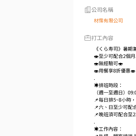
公司名稱
材霈有限公司
打工內容
《くら寿司》暑期
🍣至少可配合2個月
🍣無經驗可🍣
🍣用餐享8折優惠🍣
.
☀️排班時段：
（週一至週日）09:00
📌每日排5~8小時
📌六、日至少可配
📌晚班須可配合至23
.
☀️工作內容：