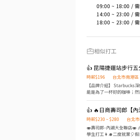
09:00 ~ 18:00 
14:00 ~ 23:00 
18:00 ~ 23:00 
相似打工
時薪$196
台北市南港區
【品牌介紹】 Starbu
能是為了一杯好的咖啡；然而
星巴克要創造一個令人舒服
件事、用心調煮每一杯咖啡
為每一杯咖啡做品質的堅持及豐富您的咖啡體驗。 ★夥伴之間我們互
與顧客交流、星巴克販賣的不只是一杯咖啡，
時薪$230 ~ $280
台北市
與夥伴
🍣壽司郎-內湖大全聯店🍣 🎉擴大招募🙆‍♀️徵的就是你🎉 💰時薪平日230元起✅️假日250起⤴️ 🏅高時薪🧧福利優🎊彈性排班📝 👨‍🎓
學生打工👩‍🎓二度就業🎈假日兼職⭐️ 🏍機車免費停