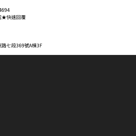
694
成★快速回覆
七段369號A棟3F