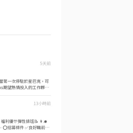
5天前
，當第一次停駐於星巴克，可
ks期望熱情投入的工作夥伴
切的微笑、熱情地作好每一
啡，星巴克期望為這段旅程、
13小時前
播且帶來美好體驗。