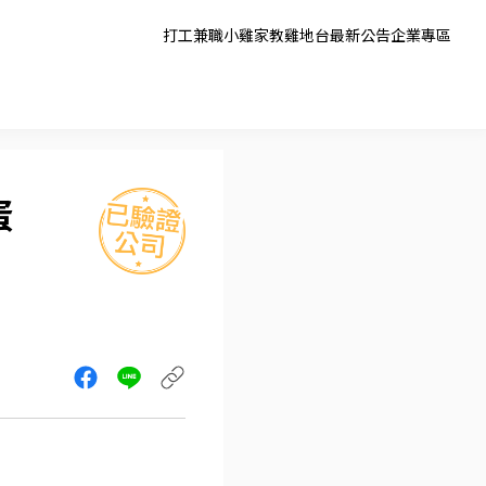
打工兼職
小雞家教
雞地台
最新公告
企業專區
蛋