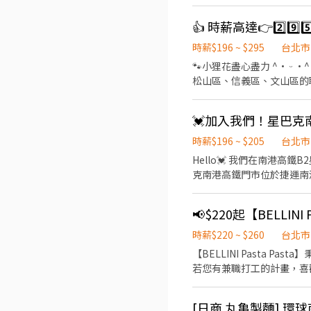
育訓練，無經驗者也可以加入
08:30~23:00(請於
👍 時薪高達👉2️⃣9
作內容 ▪外場🎈 帶客入座
餐點製作→提供餐點→餐具清洗→環境
時薪$196 ~ $295
台北市
完善，無經驗者也OK✨️ ⭕獎金福利 ▪生日禮券！ ▪員工用餐優惠！ ▪不定期活動競賽獎金！ ▪一年4次考核及調薪！ ▪加班費
🐾小狸花盡心盡力 ^• ᵕ •^ ੭ ^⦁⩊⦁^ ੭為你的工作卯足全力🐈‍⬛ 👉如果你想找：士林區、內湖區、大安區、中山區、中正區、
5分鐘為單位計算！ ▪介紹親朋好友入職，期滿可
松山區、信義區、文山區的職缺請繼續
保、健保、意外險 ③每月提
⊹˚. 🍎 顧客服務 🍌 炸物製餐 🍑 廚
職一年後提供免費健檢
班：07:00 - 14:00 🌙
店 .˚⊹ ⁺‧ 【薪資制度】 ‧⁺ ⊹˚. 💰 在上述時段內，時薪為 $ 225 ~ 240 🪙 若非以上時段，時薪為 $ 196 💰 過00:00 + $ 55 夜班津貼
.˚⊹ ⁺‧ 【 休假制度】 ‧⁺ ⊹
時薪$196 ~ $205
台北市
點】 ‧⁺ ⊹˚. 👉士林區 台北士林店📍台北市士
Hello💓 我們在南港高鐵B2星巴克🍪☕️ 工作內容： 1.咖啡調理 2.收銀服務 3.商品介紹和銷售
北舊宗二店📍台北市內湖區舊宗路一段275號 👉大安區 羅斯福店📍台北市大
克南港高鐵門市位於捷運南港站
和平東路三段406巷8號 台北
🖊排班資訊： 每日彈性工時4-8小時 上課
台北長春店📍台北市中山區長春路172
式假別和津貼 🌟星巴克專屬福利 1.上班時間享有飲料 2.通過試用期後，每月可享有員工福利品 3.員工折扣 4.每年定期健康檢查 5.
區林森南路1號 台北濟南店
📢$220起【BELLIN
兼職夥伴獎學金 6.國定假日雙倍薪 ⭐️
園路30-1號 台北南昌店📍台北市中正區南昌路一段149號 
愛咖啡 喜歡與人交流 歡迎加入我們
時薪$220 ~ $260
台北市
📍台北市松山區民權東路三
【BELLINI Pasta P
段57號 👉信義區 忠孝四店📍台北市信義區忠孝東路五段522號 台北101店📍台北市信義區市府路45號 台北夢廣場店📍台北市信
若您有兼職打工的計畫，喜歡充滿活力
義區松高路11號 👉文山區 台北興隆店📍台北市文山區興隆路三段54號 台北指南店📍台北市文山區指南路二段67號 台北木新店
桌服務工作 2. 內、外場聯
📍台北市文山區木新路三段174號 台北動物園三
交付工作 ✅工作時段 中班：12:00~21:00 晚班：17:00~22:30、18:00~22:30 (排班區間另安排休息時間，週六、週日有一天可排
團保 ⛽ 汽機車油資補貼 🔧 汽機車修繕補