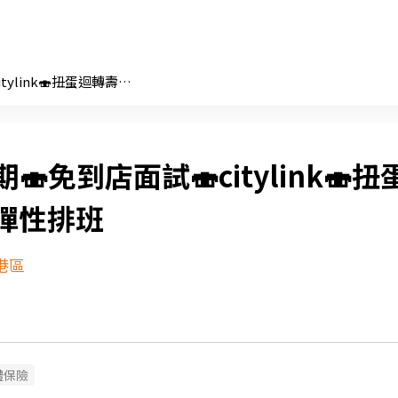
暑期🍣免到店面試🍣citylink🍣扭蛋迴轉壽司☀️彈性排班
🍣免到店面試🍣citylink🍣扭
️彈性排班
港區
體保險