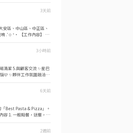
✅️彈性排班：
歡迎直接投遞履歷！ ⭕工
3天前
場🍣 商品進貨、準備、整理→
✨️在職教育訓練
 ‧⁺
折扣 ⑦提供員工制服 ⑧任
不同，應徵時請告知我要應徵哪一區或哪間
3小時前
 ⁺‧ 【上班地
🩷 ✨️夥伴工作氛圍融洽❤️
286號 👉中山區
台北公園店📍台北市中正區公
6天前
店📍台北市松山區南京東路四
t Pasta & Pizza」。
閉店整理作業 5. 完成主管
2週前