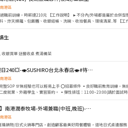
週六與週日正常工時出勤每小時再加5圓，國定假日除外。 ✅工作時段說明：依店鋪營運需求
你！ ✌️ 或加入 🅻🅸🅽🅴：https://lin.ee/8rsUSDv 🤟 
排班時數須達60小時以上。 ✅提供免費溫馨員工餐點、交通便利通勤上班
南港區
。 -------------------------------------------------------
繫我⭕
過職前訓練，時薪達210元 【工作說明】 ►不分內/外場都是屬於合併
可能。 1998年於台灣成立-日商三澧餐飲集團 HUMAX ASIA，屬於日本
、炸天婦羅、包飯糰、收銀結帳、洗碗、收拾餐具、環境清潔..等 【工作時間
日本與義大利美食連鎖品牌，旗下六大連鎖餐飲品牌包含， ★義式料理餐廳：BE
排班時間） 【薪資福利】 1. 提供員工餐 2. 國定假日雙倍薪 3. 提供優秀同仁
sta、MOLINO手工義大利麵 ★日式鍋物餐廳：Mo-Mo-Paradise壽喜燒 
休假 7.福委會福利補助 ★★多項福利歡迎您加入我們★★ 總是提供好吃日式
持續穩定發展中。 ----------------------------------------------
讀生
】 ①詳閱工作內容後，請審慎提出應徵申請。 ②履歷初審合適者，將邀請實體
用職稱及薪資，依面談結果與經驗核定職級。
 收銀買單 送餐收桌 煮湯備菜
晚班💥平日220元；假日240💥-🍣SUSHIRO台北永春店🍣#待遇佳
南港區
可以輕易上手 ⭕招募條件 ▪良好職前教育訓練，無經驗者也可以加入!!！ ▪歡
業、外籍學生、實習簽約。 ▪彈性排班：11:00~23:00(請於面試時與主管
⭕獎金福利 ▪生日禮券 ▪不定期活動競賽獎金 ▪一年4次考核及調
採納同仁的意見，提升參與感 ▪除學
【MO-MO-PARADISE】南港潤泰牧場-外場兼職(中班,晚班)-C24
識及專業的烹飪技巧，還可接觸店鋪的經營管理，例如：成本控管及數據
將有升遷加薪的機會 ▪享有完善的福利制度，加班費為5分鐘為單位計算
南港區
致力成為頂尖品牌 ⭕基本保障 ①加班費(以5分鐘為單位計算) ②勞保、健
喜燒鍋物/日式火鍋專門店，創造顧客最美好用餐體驗，道地日式桌邊服務。 若您有兼職打工的計