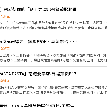
！！！ ✅️歡迎開學打工、假日兼職、二度就業、外籍學生、實習簽約。 
面試時與店長確認班表) ✅️不管是平日早班、週末假日班、放學後打烊班皆有職缺，
️⃣5️⃣‼️🍔期待你的「麥」力演出🍟餐飲服務員
→介紹、服務→飲料提供→餐具清洗→桌邊結帳→收銀結帳......等。 ▪內
整理維護......等。 ▪洗碗區🫧 餐具清洗、環境整理整頓、環境清洗......等。 
內湖區
獲得3,000～5,000元獎金！ ⭕基本保障 ①加班費(以5分鐘為單位計算) ②勞
看下去 👉如果你有其他地區或其他職缺想參考，也可以私訊我唷 .˚⊹ ⁺‧ 【工作內容】
撥勞工退休新制6% ④特休按照勞基法規定 ⑤颱風天出勤津貼 ⑥員工用餐
具、環境清潔維護 🫐 主管交辦事宜 🍉 內外場都會接觸唷 .˚⊹ ⁺‧ 【工作時間】 ‧⁺ ⊹˚. ☀️ 早
 晚班：16:00 - 23:00 ⭐ 夜班：21:00 - 02:00 ⚠️每間店有缺的時段
💓加入我們！星巴克南港高鐵徵才｜無經驗OK、氣氛融洽、福利優
˚. 📌 採排休制（無固定休） 🗓️ 周一至週日皆需排班 🚫 周六、周日可排休不可固定休 .˚⊹
南港區
林區中山北路五段602號 👉內湖區 台北西湖店📍台北市內湖區內湖路一段283號 台
 4.內、外場清潔 5.與顧客交流 ✨️星巴
安區羅斯福路二段45號 台北麟光店📍台北市大安區
 🚇 ✨️三鐵共構／高鐵台鐵南港站走路1分鐘 ✨️交通便利 上班下班免煩惱
復興二店📍台北市大安區復興南路二段273號 台北光復店📍台北市大安區光復南路
、出遊提前畫休即可 配合門市營運需求排班 📋福利說明 1.享有勞、健保福利 2.團保 3.各
號 台北南京五店📍台北市中山區南京東路三段210之1號 👉中正區 林森二店📍台北市中正
📍台北市中正區濟南路二段66號 台北館前店📍台北市中正區館前路8號 
I PASTA PASTA】南港潤泰店-外場兼職B17
完善教育訓練和升遷制度 ⭐️季達成目標獎金 ⭐️年終獎金 拉花、手沖、咖啡製作 喜愛咖啡、熱
👉松山區 台北民生店📍台北市松山區民生東路三段135號 台北民權店
‍♀️🙋‍♂️🙋
南港區
段128號 台北南京二店📍台北市松山區南京東路五段162號 台北南京六
asta】秉持著職人的精神與堅持，製作道地的義式美味，致力成為大家心中最棒的「Bes
的工作環境，並期望享有多種福利，可優先選擇我們。 ✅工作內容 1. 一般點餐，送餐，收
繫及顧客諮詢服務 3. 店內環境、座位區清潔整理 4. 收銀結帳，開店前準備及
店📍台北市文山區新光路二段30號 .˚⊹ ⁺‧ 【超級亮點】 ‧⁺ ⊹˚. 💼 勞保・勞退・
貼 🤝 推薦好友獎金 $600/人 📆 國定假日上班享雙倍薪資💥 .˚⊹ ⁺‧ 【 想聯繫我】 ‧⁺ ⊹˚.
[日商 丸亀製麵] 環球南港店(020)-長期兼職夥伴/廚助/工讀生/彈性排班