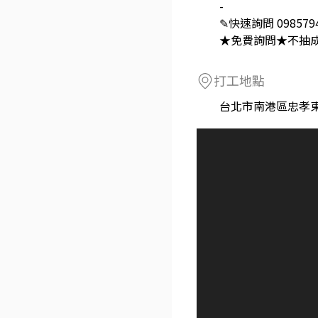
-
✎快速詢問 0985794
★免費詢問★不抽
打工地點
台北市南港區忠孝東路