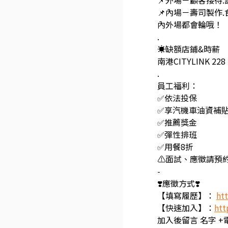
📌外場－顧客接待.
📌內場－壽司製作.
內外場都會輪哦！
.
☀️缺額店鋪&時薪
南港CITYLINK 228
.
員工福利：
✅依法投保
✅享汽機車油資補
✅推薦獎金
✅彈性排班
✅用餐8折
⚠️面試、應徵請預約
-
❣️應徵方式❣️
【填寫履歷】：
htt
【快速加入】：
htt
加入後留言 名字 +