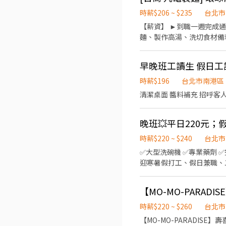
班者尤佳。) ※彈性排班可討論喔。
☝️ 點選【立即應徵】我會速度回覆
排班；兼職人員每月可配合
繫上～ 若想參考其他職缺，可以到我的Threads，看更多更多的職缺喔♬ My Threads：tsaipei_ruby https://reurl.cc/7b2vad
時薪$206 ~ $235
台北市
經驗、對餐飲業有熱忱的您，加入三澧餐飲集團
別害羞❌別害怕❌找工作聯
【薪資】 ►到職一週完成通
入三澧 成為家人』共同創造無限
麵、製作高湯、洗切食材備料
台分公司。 深耕台灣多年的
23:00（面試時請於主管確認
BELLINI Pasta Pa
生日禮卷 6. 滿年資享特
麩羅 全台直營店鋪皆位於各大百貨商場，並
早晚班工讀生 假日工
製麵)
------- 【應徵須知
時薪$196
台北市南港區
行通知。 ③錄取的實際任
清潔桌面 醬料補充 招呼客人
時薪$220 ~ $240
台北市
✅️大型洗碗機 ✅️專業藥劑 ✅️完整SOP 💯無經驗也
迎寒暑假打工、假日兼職、二度就
容 ▪內場 餐具清洗、餐具收納、環境整理整頓、環境清潔 
薪！！ ▪加班費5分鐘為單位精準計算 ⭕企業魅力 ▪「以人為本」注重團隊合作及交流，
習到日本商業禮儀、衛生知
且制度完善，依努力及成果
時薪$220 ~ $260
台北市
畫拓展全台灣，讓更多人有機會品嚐美味平價壽司，
【MO-MO-PARADISE】壽