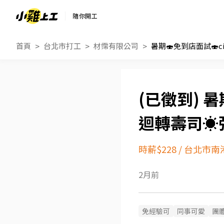
隨你開工
首頁
台北市打工
材霈有限公司
暑期
迴轉壽司☀
時薪$228
/
台北市南
2月前
免經驗可
同事可愛
團