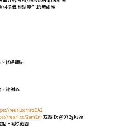
設備介紹.桌邊/櫃台結帳.環境維護
食材準備.餐點製作.環境維護
貼、修繕補貼
，謝謝🙏
ps://reurl.cc/nroDA2
ps://reurl.cc/2amEnr
或搜ID: @072gkzva
電話 +職缺截圖