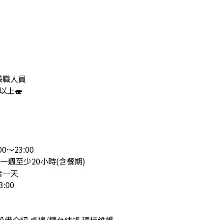
兼職人員
以上🍣
～23:00
，一週至少20小時(含餐期)
合一天
:00