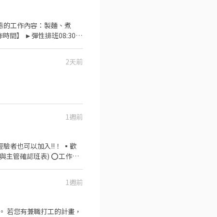
留言「姓名＋電話＋截圖職缺」就能聯
很方便。 ✅歡迎無餐飲工作
------------------- 『加
型態的工作內容：製麵、煮
Wondertable餐飲集團在
】 ►彈性排班08:30-
LLINI CAFFÈ、
績效獎金 4. 久任獎金 5.
★日式天婦羅專門店：天吉屋、吉天
餐飲的公司 台灣東利多(丸亀
---------------------
2天前
面談，初審資格不符者則不另
1週前
確認班表) ⭕工作內
1週前
分析等專業知識 ▪升遷快速
，重視員工的辛勤付出 ▪計
畫，