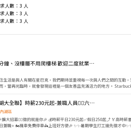
/ 需求人數：3 人

/ 需求人數：3 人

/ 需求人數：3 人
👍 昆陽捷運站步行五分鐘、沒樓層不用爬樓梯 歡迎二度就業或夜校生
cks深信生活是與人有關在星巴克，我們期待並重視每一次與人們之間的互動
，當再光臨時，就會發現這裡是一個友善且充滿活力的地方。 Starbuc
自在的環境，每位在門市工作的夥伴，都要活得開心、樂於工作，展現親
。 【產品服務】 ★從原產地的一株咖啡樹，最終成為送到手中的一杯咖
👍 🔥日商壽司郎【內湖大全聯】時薪230元起-兼職人員🙆‍♀️六日250元起💰
相尊重與信任，從團隊中學習、成長獲得成就來源。 ★我們
而是一種情感、氛圍與體驗。 ★我們每家門市都有專屬的故事，感動與觸動著熟客
內湖區
們之間的回憶 ★每位夥伴持續參與社區服務及星巴克共愛地球計畫，讓更多美好的事物傳
車🛵上班好方便🎉 ✨️✨️暑期學生打工搶先徵才中✨️✨️ ⭕招募條件 ✅️良好職前教