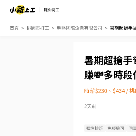
隨你開工
首頁
桃園市打工
明熙國際企業有限公司
暑期超搶手
賺💸多時段
時薪$230 ~ $434
/
桃
2天前
彈性排班
免經驗可
同