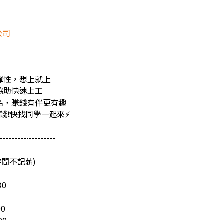
公司
彈性，想上就上
協助快速上工
名，賺錢有伴更有趣
發錢❗️快找同學一起來⚡
-------------------
時間不記薪)
30
00