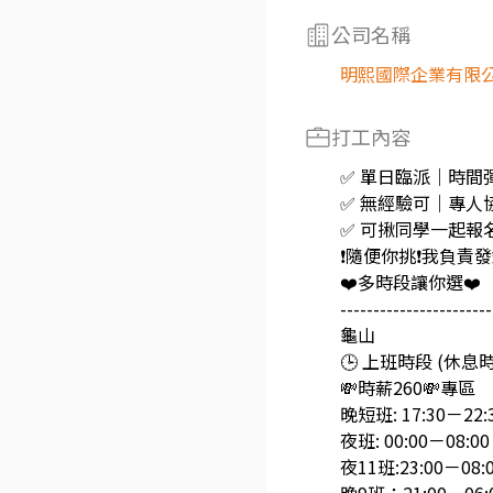
公司名稱
明熙國際企業有限
打工內容
✅ 單日臨派｜時間
✅ 無經驗可｜專人
✅ 可揪同學一起報
❗️隨便你挑❗️我負責
❤️多時段讓你選❤️
-----------------------
龜山
🕒 上班時段 (休息
💸時薪260💸專區
晚短班: 17:30－22:
夜班: 00:00－08:00
夜11班:23:00－08: