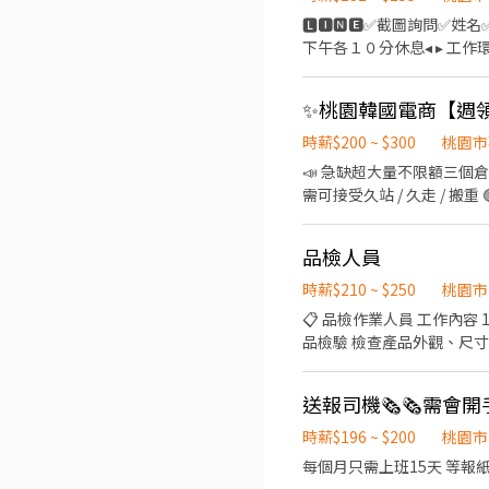
🅻🅸🅽🅴✅截圖詢問✅姓名✅電
下午各１０分休息◂ ▸ 工作環
▸三節禮金或禮品(到職滿三個月享有)◂ 【 職缺介紹 】 ✅ 工作產品 : 知名超商的食品加工/便當
容 : 食品製作烹調、料理、
明 : ⭕日班 220~232/H $
255/H$44,880(含津貼)-$8
時薪$200 ~ $300
桃園市
16:45★08:30～17:15 ✅ 中班
📣 急缺超大量不限額三個倉任
23:15★15:00-23:45★15:3
需可接受久站 / 久走 / 搬重
★21:00~05:45★21:30~06:
https://reurl.cc/rE
(每半小時為一個班別)
日早班 ) 🔔 桃園 3 倉 : 
品檢人員
倉：大園航翔路 🔔 桃園 7 倉
梅區環東路 (7倉樓下) 🔔 
時薪$210 ~ $250
桃園市
註的都是無缺額 ) - (( 
📋 品檢作業人員 工作內容 1. 依照作業指導書（SOP）執行工作 依各專案、客戶需求及現場主管指示，完成指定作業內容。 2. 產
管分配 - 【 工作時間 】 早班 08 : 00 - 17 : 00 排休 $ 210 周休 $ 200 晚班 18 : 0
品檢驗 檢查產品外觀、尺寸、組裝品質及其他
日 ) - ♦️ 用餐：免費供
（如開機、按鍵、接口、組裝確認等）。 4. 產品分類與處理 將產品區分為良品（O
裝或放置。 5. 異常回報 發現異常或不良品時，依流程標示問題並立即回報現場主管。 6. 數量清點與紀錄 核對產品數量，填寫相
送報司機🗞🗞需會
關檢驗紀錄、報表或系統資料。 7. 重工作業 依專案需求進行拆箱、組裝、拆裝、貼標、清潔、包裝、換料、
業。 8. 搬運與現場支援 配合現場生產需求，協助產品搬運、物料整理及其他相關作業。 9. 遵守作業規範 遵守客戶廠區規定、安
時薪$196 ~ $200
桃園市
全衛生及5S管理，正確使用工具與防護裝備。 ※ 實際工作內容依各專案
每個月只需上班15天 等報
業需求適時調整工作內容。 －－－－－－－－－－－－－－－－－－－－－－－－ 📌 廣璽薪資計算方式 ⏰ 上班時間 09:00-