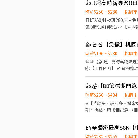
👍 ‼️超高時薪專案‼️日
時薪$250 ~ $280
桃園市
日班250/H 夜班280/H 
裝 測試 操作機台 ⚠️【立即報名】 
缺內文 留下名字+電話 盧先
👍 🚨🚨【急徵】
時薪$196 ~ $230
桃園市
🚨🚨【急徵】高時薪物流理貨
📦【工作內容】 ✔ 貨物整理
束） 💵 時薪 196元 🌃
✅ 肯學習、有責任感 ✅ 
有】 ✔ 工作簡單好上手 ✔
✔ 隔日領現金，資金更靈活 
時薪$260 ~ $434
桃園市
先報名、先安排、先上工！
⭐【時段多・班別多・機會更多
期、地點、時段自己選 →自
🌈友善兼職時段： 彈性工時，輕鬆
－23:00➡️ NT$230 晚班｜17:
山區頂湖二街66巷 ------------
0912126817 張小姐 
時薪$232 ~ $255
桃園市