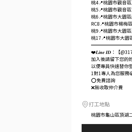
桃4📍桃園市觀音
桃5📍桃園市觀音
桃6📍桃園市大園
RC8📍桃園市楊梅
桃9📍桃園市大園
桃17📍桃園市大園
━━━━━━━━
❤️𝑳𝒊𝒏𝒆 𝑰𝑫：
加入後請留下您的姓
以便專員快速替你登
1對1專人為您服務
⭕️免費諮詢
❌無收取仲介費
打工地點
桃園市龜山區頂湖二