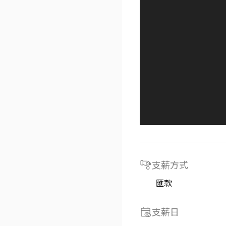
支薪方式
匯款
支薪日