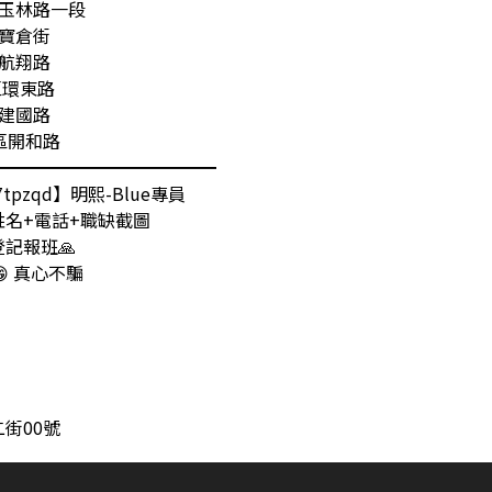
區玉林路一段
區寶倉街
區航翔路
區環東路
區建國路
區開和路
━━━━━━━━━━━━━
【@317tpzqd】明熙-Blue專員
名+電話+職缺截圖
記報班🙏
 真心不騙
街00號