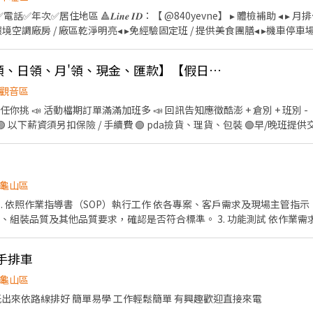
話✅年次✅居住地區 🔺𝑳𝒊𝒏𝒆 𝑰𝑫：【 @840yevne】 ▸ 體檢補助 ◂ 
境空調廠房 / 廠區乾淨明亮◂ ▸免經驗固定班 / 提供美食團膳◂ ▸機車停車
/御飯糰/涼麵/沙拉/三明治 ✅ 工作內
配料加工、包裝、前置(洗食材)、調理(料理食材) ✅ 廠區地址 : 中壢區自強
✨桃園韓國電商【週領、日領、月'領、現金、匯款】【假日班皆有】交通車🩷
40,832(含津貼)-$82,697(含加班) ⭕中班 232/H$40,832(含津貼)-$82,69
8,669(含加班) ✅ 日班時段 : ★06:00～14:45★06:30～15:15★07:00～15:
觀音區
時段 : ★12:00-20:45★12:30-21:15★13:00-21:45★13:30-22:15★14:0
你挑 📣 活動檔期訂單滿滿加班多 📣 回訊告知應徵酷澎 + 倉別 + 班別 - 
0-00:15★16:00-00:45 ✅ 夜班時段 :
 🟢 以下薪資須另扣保險 / 手續費 🟢 pda撿貨、理貨、包裝 🟢早/晚班提
15★22:00~06:45★22:30~07:15★23:00~07:45★23:30~08:15★24:00~0
rN4Z ) 🟢【 臨時工 】任何倉都沒有提供交通車服務 - 【 上班地點 】 🔔 桃園 1 倉
大園中山南路 ( 假日班 ) 🔔 桃園 4 倉 : 觀音區玉林路 🔔 桃園 5 倉：觀音寶倉街 
：楊梅環東路 🔔 桃園 9 倉：大園區建國路 (3'F) 🔔 桃園 10 倉：觀音區玉
桃園 17 倉：大園區開和路 ( 限排休 ) 🔔 桃園 RC8：楊梅區環東路 (4'F)
龜山區
堆高機需有證照及回訓證明 )) - 【 休假方式 】 周一至周日排休，一個月排休 8
0 - 03 : 00 排休 $ 240 周休 $ 230 ( 假日班固定上六
品質要求，確認是否符合標準。 3. 功能測試 依作業需求進行基本功能確認或測試
餐 ♦️ 冰箱、微波爐、外出用餐、有上鎖置物櫃 - ▶ —————【應徵方式】——
K）與不良品（NG），並依規定進行標示、包
線上詢問此職缺 ⭐ 也可以加賴官方詢問 ⭐ 官方帳號 : https://lin.e
開手排車
補件、返修等重工作
龜山區
、客戶需求及現場主管指示安排為主，公司將依現場作
紙出來依路線排好 簡單易學 工作輕鬆簡單 有興趣歡迎直接來電