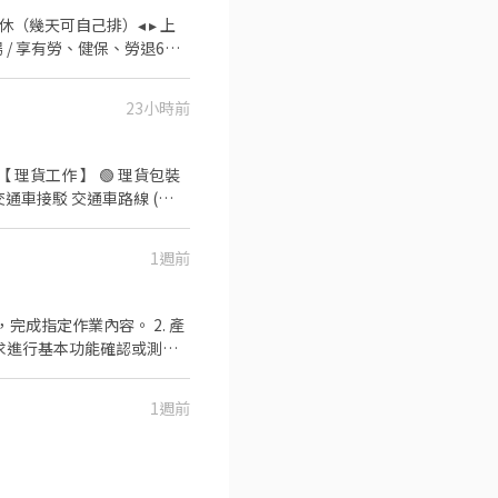
▸ 月排休（幾天可自己排）◂ ▸ 上
場 / 享有勞、健保、勞退6％◂
一路(中壢工業區) ✅ 薪資說
23小時前
7(含加班) ⭕夜班
45★07:30～16:15★08:00～
0-22:45★14:30-
【 理貨工作 】 🟢 理貨包裝
供交通車接駁 交通車路線 (
8:45★24:30~09:15★01:00~09:45★01:30~10:15★02:00~10:45★02:30~
 : 大園建國路 (5F) ( 周休、假
( 可周休、假日班 ) 🔔 桃園 6
1週前
林路一段 🔔 桃園 12 倉：楊
 ( 後面有寫缺長派才有缺，沒標
 ~ 10 天，單位報到當天由主
——— ◀ ⭐ 點選立即應徵或
e/jVYoe5J ★ 加入後請幫我留姓名 / 電話 / 截圖職缺文 ★
1週前