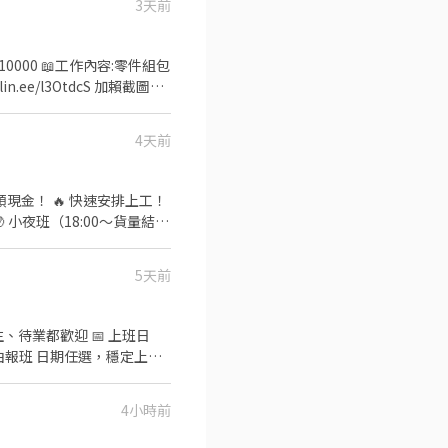
3天前
10000 📖工作內容:零件組包
in.ee/l3OtdcS 加賴截圖職
4天前
日領現金！ 🔥 快速安排上工！
 小夜班（18:00～貨量結
我們在找這樣的你】 ✅ 無經驗可
歡迎 ✨【加入我們，你可以享
5天前
上工 ✔ 長期穩定有班可排
 🔥 名額有限，額滿即止！
、待業都歡迎 📅 上班日
由報班 日期任選，穩定上班~
｜13:00－20:00、14:00
NT$260 📍桃園市龜
4小時前
要加@) DAISY 電話📞：
諮詢費