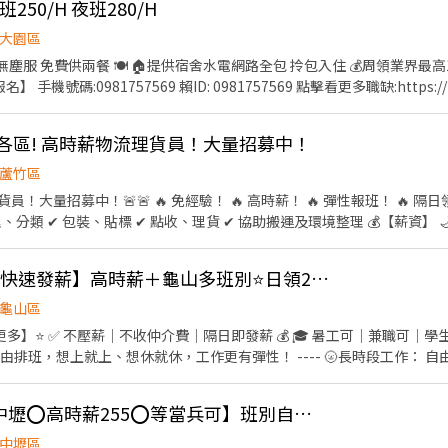
班250/H 夜班280/H
大園區
☑️️免無塵服 免費供兩餐 🍽️ 🏠提供宿舍水電網路全包 拎包入住 💰周領業界最高
手機號碼:0981757569 賴ID: 0981757569 點擊看更多職缺:https://l
生馬上為您服務 👉 找工作，找我比較快 👌
桃園各區! 高時薪物流理貨員！大量招募中！
蘆竹區
員！大量招募中！🚨🚨 🔥 免經驗！ 🔥 高時薪！ 🔥 彈性報班！ 🔥 隔
、分類 ✔ 包裝、貼標 ✔ 點收、理貨 ✔ 協助搬運及環境整理 💰【薪資】 
 夜班（00:30～貨量結束） 💵 時薪 210元 💸 隔日下班即可領現金！ 🎯【
想兼職、增加收入 ✅ 想找長期穩定工作 ✅ 學生、上班族兼職、二度就業皆
👍 💰【88節檔期開跑 快速發薪】高時薪＋龜山多班別⭐日領2000~3000
 專人帶領，不怕沒經驗 ✔ 彈性排班，自由安排時間 ✔ 快速媒合，最快立即
📲 想賺錢就別再猶豫！ 加入官方賴：@xinxu 立即詢問職缺、快速報班！
龜山區
 快把握機會，下一位上工的就是你！
】⭐ ✅ 不壓薪｜不收仲介費｜隔日即發薪 💰 🎓 暑工可｜兼職可｜學生
由排班，想上就上、想休就休，工作更有彈性！ ---- 🌝長時段工作： 自
安排生活與工作~ 早班｜08:00-17:00、09:00－18:00➡️ NT$230 午班
30－22:30➡️ NT$260 夜班｜21:00－06:00、23:00－08:00、00:00－08:00➡️ 
EY❤️獨家最高88K【中壢⭕高時薪255⭕等當兵可】班別自選.門市書審.週週領薪
------------------ 🔥快來把財神接回家🔥 𝑳𝒊𝒏𝒆 𝒊𝒅📲：@174fxrus (
加入後請截圖職缺文➡️私訊留下 ⌜姓名✚電話⌟ 謝謝❤️ #搞笑專員陪你抬槓 #免
中壢區