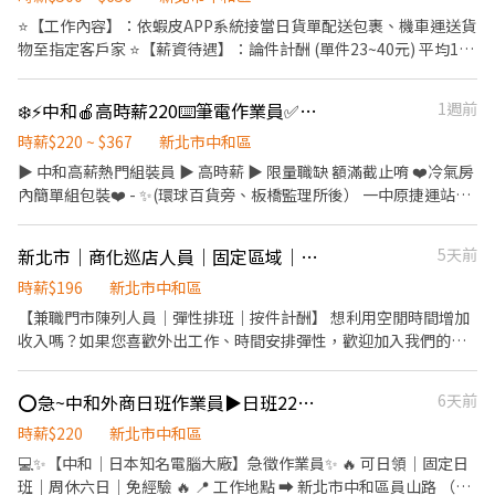
送節奏，不用看老闆臉色😎 ✔️ 純配送性質，無需處理金流 🏍️ 工作
⭐【工作內容】：依蝦皮APP系統接當日貨單配送包裹、機車運送貨
時間 ✔️ 08:00即可開始送貨 ✔️ 配送範圍3公里內 ✅ 基本條件 ✔️ 自備
物至指定客戶家 ⭐【薪資待遇】：論件計酬 (單件23~40元) 平均1天
機車 ✔️ 有效駕照＋強制險 ✔️ Android手機
能送100件左右、也有人一天送130件 ⭐【休假制度】：排休制
⭐【上班時間】：08:00~21:00 (期間內安排8H或兼職8H內皆可)
❄️⚡️中和🍎高時薪220⌨️筆電作業員✅可日領✨冷氣房💫周休二日🍰加班點心
1週前
⭐【工作地點】： 中和中山二 - 智取店 → 新北市中和區中山路二段
487號1樓 ⭐【法定項目／福利】：團險
時薪$220 ~ $367
新北市中和區
▶️ 中和高薪熱門組裝員 ▶️ 高時薪 ▶️ 限量職缺 額滿截止唷 ❤️冷氣房
內簡單組包裝❤️ - ✨(環球百貨旁、板橋監理所後） 一中原捷運站走
路約 8分鐘 ✨可搭乘 51、231、793、藍 31、57、307、796 ✨環球
百貨走路6分鐘 ✨ 中原捷運站走路8分鐘 ✨板橋車站6分鐘 ✨永和樂
新北市｜商化巡店人員｜固定區域｜歡迎加入
5天前
華夜市10分鐘 ✨萬華車站10分鐘 ✨新莊好市多15分鐘 ✨樹林車站
15分鐘 - ✅ 可日/周領 ✅ 周休二日 ✅ 可線上書審 ✅ 加班備有小點心
時薪$196
新北市中和區
- ✏️地點：新北市中和區員山路OO號 ✏️產品：筆電相關製程 ✏️內
【兼職門市陳列人員｜彈性排班｜按件計酬】 想利用空閒時間增加
容：電動起子鎖螺絲組裝、包裝、測試 ✏️時間： ▶️日班08:00-
收入嗎？如果您喜歡外出工作、時間安排彈性，歡迎加入我們的團
17:10 (需配合加班) ▶️中班:16:00-01:10 (隔天下中班) ▶️夜班24:00-
隊！ 【工作特色】 ✅彈性安排工作時間，可依個人行程規劃執行。
09:10 (隔天下夜班) - ✏️用餐：自理、員工餐廳 (50/餐卷)，加班提供
✅公司將於執行前一週提供案件資料，方便提前規劃路線及時間。
⭕急~中和外商日班作業員▶日班220/H🙂周休二日 可日領✅簡單筆記型電腦組包裝
6天前
小點心 ✏️薪資：（加班費另計） ✨日班🕖時薪$220 含津貼 (🈷️約
✅按件計酬，多勞多得，適合兼職、斜槓或想增加額外收入者。
$38K - ✨日班🈷️賺$30-31K 含津貼 ✨中班🈷️賺$36-38K 含津貼 ✨夜
【工作內容】 ✅依公司安排至門市執行陳列物安裝、更換及維護作
時薪$220
新北市中和區
班🈷️賺$41-42K含津貼 ⚠️須配合加班 - ⚡【報名方式】⚡
業（如跳卡、視窗卡、試用品、紙製陳列物等） ✅ 商品陳列整理、
💻✨【中和｜日本知名電腦大廠】急徵作業員✨ 🔥 可日領｜固定日
╔═════ஓ๑♡๑ஓ ═════╗ 📱加賴+ [ job0965436880 ]
貨架維護及門市環境巡查 ✅ 蒐集市場及競品資訊，維護門市良好合
班｜周休六日｜免經驗 🔥 📍 工作地點 ➡️ 新北市中和區員山路 （近