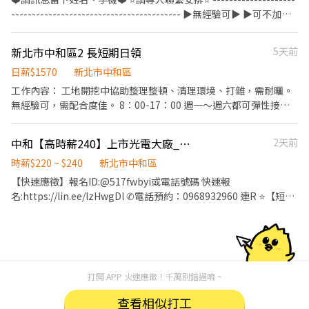
多 2.能準備體檢跟台灣職安卡(做滿90天全額補助 需留收據) 3.需自
----------------------------------------- ▶️無經驗可▶️ ▶️可不加班
備鋼頭安全鞋 4.需能配合加保勞健保 5.8/20需上課甲證 ※纜線有一
▶️ ✅職缺內容 職位名稱：作業員 工作內容： 簡易機台操作、目檢
定重量請評估自身狀況在應徵 ※工作環境非辦公室乾淨，有潔癖請
(看顯微鏡)、組裝、包裝 (需穿無塵服) ⏰上班時間 早班06:45~15:15
新北市中和區2 長短期日領
5天前
勿應徵 ※怕累常常請假愛放鳥請勿應徵
中班14:45~23:15 夜班22:45~07:15 ⭐三班任選，無需輪班⭐ ✅休假
制度 周休二日 ⭐休假好好休息、陪家人⭐ ✅薪資結構 早班：30600
日薪$1570
新北市中和區
起 中班：32600起 晚班：34600起 ✅福利亮點 1.員工餐廳45圓/餐 ⭐
工作內容： 工地開挖中協助整理整頓、清理環境、打雜，需耐曬。
吃飽飽免擔心⭐ ✅工作須知 1.需配合久站、久坐 ✅工作地點 新北市
無經驗可，需配合度佳。 8：00-17：00 週一～週六都可彈性接工
中和區橋安街(近好市多) (近捷運中和站，走路6分鐘) ⭐交通方便⭐
作。 午休1小時
♥︎歡迎你的加入♥︎ - ❤️請訊息留下姓名、手機❤️ ⭐請專人聯繫安排⭐
中和【高時薪240】上市光電大廠_誠徵作業員-免經驗可-冷氣廠房-供餐-周休二日
2天前
時薪$220 ~ $240
新北市中和區
【快速應徵】報名ID:@517fwbyi或電話號碼 快速報
名:https://lin.ee/lzHwgDl ✆電話預約：0968932960 連R ⭐【短期
賺錢來這邊-久坐組裝作業員】 ⭐ 短期3個月左右(視訂單狀況有機會
延長) ▶️公司產品：光電材料及元件 ▶️工作內容：電子零件組裝-久
坐 1. 操作自動化機台 2. 組裝、測試 3. 光纖網路電子零組件目檢(顯
微鏡) 【需要穿全套無塵衣唷】 ▶️上班時間： 早班：07:00-19:00
(含加班時間) 夜班：19:00-07:00 (含加班時間) ▶️休息時間： 早班：
打開 APP 火速應徵！千萬別錯過唷 ~
11:30-12:30 17:00-18:00 晚班：23:00-24:00 03:00-04:00 ▶️薪資結
構： 日班：$220 夜班：$240 ▶️休假制度：可週休、排休制，月休8
查看相似打工