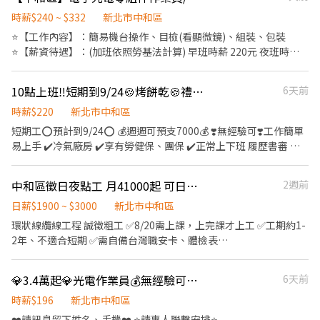
心事業，我們對環境清潔與製作細節有嚴格要求。 3. **情緒穩定
關工作經驗者，請勿應徵。 【福利】 ✅ 時薪 500 元 ✅ 當日現領 ✅
**：在忙碌的營業時段，能保持對顧客的耐心與專業。 4. **學習意
時薪$240 ~ $332
新北市中和區
天天有工作，表現良好可長期配合
願**：我們有一套明確的作業流程（SOP），希望能教會你專業的
⭐【工作內容】：簡易機台操作、目檢(看顯微鏡)、組裝、包裝
操作技能。 **我們能提供你：** * **穩定的工作環境**：透明、友
⭐【薪資待遇】：(加班依照勞基法計算) 早班時薪 220元 夜班時薪
善、且有紀律的作業系統。 * **專業的技能培訓**：從原料認識到
240元 ⭐【休假制度】：排休制 ⭐【上班時間】：(含休息2H、加班
煮料與服務，我們不吝於教導完整的餐飲技能。 **這份工作適合你
2H) 早班 07:00~19:00 晚班 19:00~07:00 ⭐【休息時間】：中午、晚
10點上班‼️短期到9/24🍪烤餅乾🍪禮盒包裝
6天前
嗎？** 如果你不只是想找份打工，而是希望在一個穩定、有條理的
上各休息 60 分鐘 ⭐【加班時間】：假日需配合加班1天 ⭐【工作地
環境下學習餐飲經營的真功夫，這裡會是一個很好的起點。 想找一
點】：新北市中和區橋安街 ⭐【注意事項】：需穿無塵服、需久坐
時薪$220
新北市中和區
份能學到東西、同事好相處的工作嗎？ 加入我們，一起製作飲料、
⭐給您的獨家福利：供餐、三節禮品或禮金、結婚生育禮金、喪儀慰
短期工⭕️預計到9/24⭕️ 💰週週可預支7000💰 ❣️無經驗可❣️工作簡單
認識新朋友！ 🌟 排班可依課表調整 🌟 表現良好享加薪機會 🌟 完整
問金(到職滿一個月即可享有)
易上手 ✔️冷氣廠房 ✔️享有勞健保、團保 ✔️正常上下班 履歷書審 錄
教育訓練，無經驗也能上手 ✨ 無經驗可 ✨ 彈性排班 ✨ 時薪
取即報到❗️ 公司產品➜ 小餅乾 工作內容➜ 烘烤餅乾/捏麵團/包裝餅
$200~210 ✨ 員工聚餐 ✨ 生日禮金 ✨ 團體保險 工作內容： 🥤 飲品
乾/清潔 上班時間➜ 9:00-18:00 or 10:00-19:00 薪資福利➜ 時薪220
調製 💰 收銀結帳 🧹 環境整理 🛵 協助外送 歡迎： ✔ 學生兼職 ✔ 二
中和區徵日夜點工 月41000起 可日領 無經驗可 怕累愛放鳥請勿應徵
2週前
工作地點➜ 中和區中正路 正常上下班⭕️不用加班‼️ 🌙🌙 一到六排休
度就業 ✔ 長期穩定工作者
一天、固定休週日、見紅休 ✨✨ 💡每天都有面試，歡迎私訊截圖預
日薪$1900 ~ $3000
新北市中和區
約💡 ▪️電話：0968921833 鍾小姐
環狀線纜線工程 誠徵粗工 ✅8/20需上課，上完課才上工 ✅工期約1-
2年、不適合短期 ✅需自備台灣職安卡、體檢表
————————————————— 工作地點：環狀線整條路線需都能
配合 工作內容：聽從現場指示幫忙佈置纜線 工作時間： 早08:30-
💎3.4萬起💎光電作業員💰無經驗可💰週休二日💰BY
6天前
17:30 中間休息一小時 夜22:00-06:00 看狀況輪流休息 工作薪資：
日38000起+獎金 夜41000起+獎金 加班另計 休假制度：週休二日
時薪$196
新北市中和區
————————————————— 工作要求： 1.需能配合輪班 夜班居
❤️請訊息留下姓名、手機❤️ ⭐請專人聯繫安排⭐ --------------------