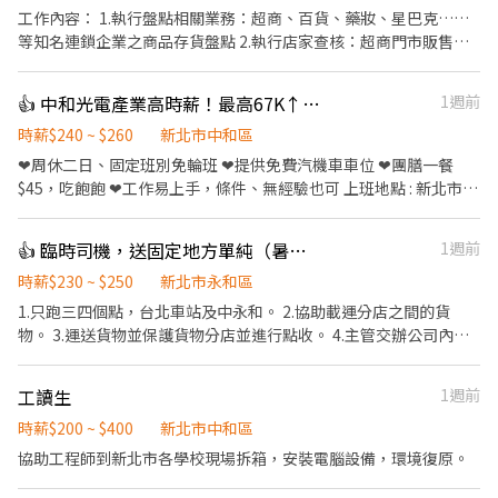
工作內容： 1.執行盤點相關業務：超商、百貨、藥妝、星巴克……
等知名連鎖企業之商品存貨盤點 2.執行店家查核：超商門市販售商
品檢視之效期 工作模式： 1.資深組長帶領2～3人，至門市進行盤點
業務 2.每日盤2～3家門市（依組長安排） 3.工作時間約3～7小時 3.
👍 中和光電產業高時薪！最高67K↑｜免輪班固定班｜周休二日｜高薪急徵 AA-34
1週前
需自備交通工具前往 4.無經驗可 工作特色： 此工作為外勤工作，喜
歡樂於接受每天與不同的環境的你，歡迎你的加入
時薪$240 ~ $260
新北市中和區
❤周休二日、固定班別免輪班 ❤提供免費汽機車車位 ❤團膳一餐
$45，吃飽飽 ❤工作易上手，條件、無經驗也可 上班地點 : 新北市中
和區橋安街(近中和好市多)(環狀線-橋和站) 【產業類別】:網路光纖
電子產業 【工作內容】:機台操作、組裝、包裝、目檢(顯微鏡)、測
👍 臨時司機，送固定地方單純（暑期可）
1週前
試 【上班時間】： 時薪制：➢早班 07:00-19:00；11:30-
12:30/17:00-18:00休息 ➢夜班 19:00-07:00；23:00-
時薪$230 ~ $250
新北市永和區
24:00/03:00-04:00休息 『第一天報到，會早班(10:00-17:00)教育訓
1.只跑三四個點，台北車站及中永和。 2.協助載運分店之間的貨
練！第二天依應徵班別上班』 【休假方式】:周休二日 見紅休/排休
物。 3.運送貨物並保護貨物分店並進行點收。 4.主管交辦公司內應
(兩者自選) 【薪資福利】：固定班免輪班 時薪制：早班 時薪
做事項。 5.無車趟時需協助店內。 大約從八月十號到九月二十四號
200+40班別津貼(約53979~64129) 夜班 時薪200+60班別
上班時間早上9:00-18:00 需配合加班，中午有供餐，晚上有加班的
工讀生
1週前
津貼(約57499~67649) (加班費以200另計)(加班費依照勞
話也會供餐!!
基法計算) 【廠內相關事項】 廠內準備團膳(餐具需自備)，用餐刷卡
時薪$200 ~ $400
新北市中和區
由薪資代扣 此專案聯繫人-陳小姐 (請主動加入我加速面試進度)
協助工程師到新北市各學校現場拆箱，安裝電腦設備，環境復原。
【主動詢問】請主動告知：姓名+手機+區域 1. 快速安排請我:
https://lin.ee/Nfdix8m 2. 馬上安排請加 id : @418zmslz (記得一定