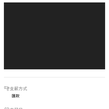
支薪方式
匯款