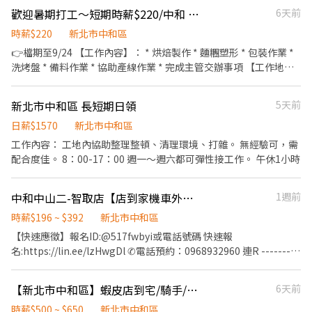
要加小老鼠唷~有需要了解細節也可直接留言唷~)
歡迎暑期打工～短期時薪$220/中和 烘焙廠作業員/天天日領不扣手續費
6天前
時薪$220
新北市中和區
👉檔期至9/24 【工作內容】： * 烘焙製作 * 麵糰塑形 * 包裝作業 *
洗烤盤 * 備料作業 * 協助產線作業 * 完成主管交辦事項 【工作地
點】：中和區中正路 【工作時間】：09：00-18：00 【休息時
間】：中午休息1小時午餐自理 【薪資】：時薪220 【休假】：每週
新北市中和區 長短期日領
5天前
日公休另外一天排休 👉當天匯款 ☎️聯絡方式：0909816255
日薪$1570
新北市中和區
工作內容： 工地內協助整理整頓、清理環境、打雜。 無經驗可，需
配合度佳。 8：00-17：00 週一～週六都可彈性接工作。 午休1小時
中和中山二-智取店【店到家機車外送】平均月賺7-10萬⭐歡迎來挑ZO
1週前
時薪$196 ~ $392
新北市中和區
【快速應徵】報名ID:@517fwbyi或電話號碼 快速報
名:https://lin.ee/lzHwgDl ✆電話預約：0968932960 連R ---------
------------------------------------------------------------------ 只
要你有機車、有效合法的機車駕照 一台安卓系統的手機，機車安裝
【新北市中和區】蝦皮店到宅/騎手/時薪500/無經驗可/團險保障 - RM
6天前
好貨架 就能上線開工嘍））） 我貨供、你配送 單純、穩定、高報酬
💲💲💲 ✔️ 收入可達 7萬～10萬以上（依實際配送量） ✔️ 自主安排配
時薪$500 ~ $650
新北市中和區