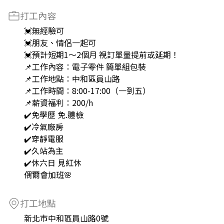
打工內容
💓無經驗可
💓朋友、情侶一起可
💓預計短期1～2個月 視訂單量提前或延期！
📌工作內容：電子零件 簡單組包裝
📌工作地點：中和區員山路
📌工作時間：8:00-17:00（一到五）
📌薪資福利：200/h
✔️免學歷 免.體檢
✔️冷氣廠房
✔️穿靜電服
✔️久站為主
✔️休六日 見紅休
偶爾會加班🌸
打工地點
新北市中和區員山路0號