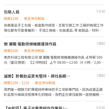
👉 點選下方傳送門 https://reurl.cc/3yr93M 加入後留言：姓名、電
作關係 ✅ 協助門市進櫃、活動執行及商品介紹 ✅ 執行門市稽核與檢
環球購物中心約5分鐘） 💰 薪資待遇 ⭐ 時薪 $220/H(含津貼) ⭐ 收入
話、居住區域、職缺截圖 ☎️聯絡電話:0965-436880（沈專員
查作業 ✅ 完成工作後拍攝照片，並透過系統回傳工作成果 【適合對
約 $38,720～$57,584（含加班/津貼） 🕘 上班時間 ☀️ 日班：08:00
Yuki❄️）
包裝人員
5天前
象】 ✅ 喜歡外勤工作、不排斥至各門市巡訪 ✅ 具良好溝通能力及責
～17:10 📅 休假：周休二日（六日休） 🔧 工作內容 ✅ 筆記型電腦零
任感 ✅ 能獨立作業並按時完成任務 【工作時間】 ✅執行日期及時段
件組裝 ✅ 鎖螺絲、包裝、簡易維修 ✅ 冷氣房作業環境 ✨ 職缺優勢
時薪$196
新北市中和區
可依個人安排，於客戶指定期限內完成即可。 ✅為維護行車安全，
✔️ 免經驗、高錄取率 ✔️ 可日領周領 ✔️ 線上書審即可 ✔️ 公司供餐
各類產品手工包裝、紙盒製作成型、主管交辦工作 工廠的每個工作
建議執行時間以晚間 20:00 前完成。 【工作地點】 ✅依客戶需求安
（餐券50元） ✔️ 機車停車位 ✔️ 空班時間充足 ✔️ 訂單穩定、固定班
崗位都有可能會輪到， 手加工裱紙，包裝產品..等 紙製品，材料配
排區域內門市。 ✅每家門市作業時間可依個人工作習慣彈性調整。
別 ✔️ 享勞健保、勞退6% ✔️ 滿三個月享三節禮品 ✔️ 每月5號發薪
件 手工包裝 每日工作都會有坐著、站著、搬物品 （輕重都有） 有
【應徵條件】 ✅需自備機車及持有有效普通重型機車駕照。 ✅具基
➖➖『快速報名』➖➖ ✏️【L!NE好友】➜ @367zelag ✏️【L!NE連
時要站著工作，有時坐著工作 需要搬移物品(有重有輕) 上班時間
本手機操作能力，可依流程上傳照片及回報作業。 ✅配合公司教育
徵 兼職 電動爬梯機搬運操作員
1週前
結】➜ https://lin.ee/16HRBbf ✏️【電洽】➜ 0965-031660 洪小姐
9:00-12:00 (午休1小時)13:00-18:10 一天有三次休息10分鐘時段 上
訓練及作業規範執行工作。 ✅應徵前請先評估交通距離及移動時
時薪$500
新北市中和區
午10:30下午14:30、16:00 （場內有微波爐、電鍋、冰箱）
間，確認可配合工作安排。 【教育訓練】 ✅公司將提供完整教育訓
老虎科技工程有限公司 徵 兼職 電動爬梯機搬運操作員 💰 時薪 500
練、作業手冊及系統操作說明，協助您快速熟悉工作內容。 ✅若作
元（當日現領） 【工作時段】 上午 08:00～12:00（4 小時／2,000
業成果未符合規範，需依公司通知進行補件或修正。 ✅如果您正在
元） 下午 13:00～17:00（4 小時／2,000 元） 📍工作地點 雙北、桃
尋找一份時間彈性、可自主安排工作、利用空閒時間增加收入的兼
園（依案場安排） 【工作內容】 1. 操作電動爬梯機搬運建材上下
職工作，歡迎加入我們！ 📢 歡迎留言「區域＋電話＋方便聯繫的時
誠徵】對餐飲品質有堅持，尋找長期穩定夥伴（歡迎穩定、細心、具責任感的你）
1週前
樓。 2. 搬運過程由電動爬梯機負責上下樓，不需全程扛著重物爬樓
間」，讓我們能更快速媒合適合您的工作機會，並由專人盡快與您
梯。 3. 需將40 公斤的水泥、砂包放置及卸下機器。 【應徵條件】
時薪$200 ~ $210
新北市中和區
聯繫！
✔ 自備交通工具前往工作地點。 ✔ 需具備搬運工作經驗，有搬家公
我們是一間致力於傳遞純粹美味的手工茶飲專門店。因為店面正處
司、貨運、物流、工地搬料等相關經驗者優先。 ✔ 有責任感、不遲
於品質升級與流程標準化的階段，我們正在尋找能夠一起把服務與
到，可配合工作安排。 ⚠️ 本工作為高體力勞力工作，需搬運約 40
品質做好的夥伴。 **我們希望你是：** 1. **穩定可靠**：我們重視
公斤水泥、砂包，並需長時間上下樓梯。若無法搬重物、體力不足
長期合作，對自己的工作有責任感。 2. **細心且衛生**：餐飲是良
【中和區】電子光電零組件作業員/時薪240-332/冷氣廠房環境好/供餐/聯RM
6天前
或腿力不足者，請勿應徵，以免浪費彼此時間。 ※ 無搬運、粗重相