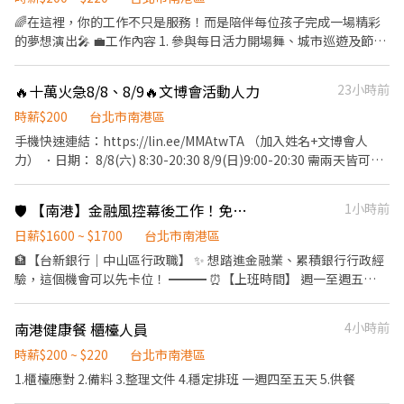
稅時，稅務相關系統皆會有相關所得紀錄)。 公司會為員工投保勞保
式服裝(白色有領襯衫+黑長褲+黑西裝外套+黑皮鞋/黑娃娃鞋) 活動
🌈在這裡，你的工作不只是服務！而是陪伴每位孩子完成一場精彩
與提繳勞工退休金 (相關費用由公司負擔)；因屬短期勤務，無須轉
薪資： 8/31 NT200/HR 9/1 NT250/HR 匯款日期：活動結束隔月15
的夢想演出🎤 💼工作內容 1. 參與每日活力開場舞、城市巡遊及節慶
移健保投保單位。 - 6. 支薪方式/支薪日： - ・匯款：展期結束後 4
號，遇例假日順延(10/15由凱基銀行匯款) 須具備良好英文溝通能
特別演出，帶動全場歡樂氣氛💃🏻🕺🏻💃🏻🕺🏻 2. 穿上制服一秒入
週內匯款 - 7. 應徵： - -意者直接於本平台完成應徵
力，檢附相關英文檢定為佳! 意者，請寄簡歷及數張照片至
戲！引導孩子化身為醫生🧑🏻‍⚕️、飛行員👩🏻‍✈️、消防員🧑🏻‍🚒等，用你
🔥十萬火急8/8、8/9🔥文博會活動人力
23小時前
bfhrs5b32@gmail.com，或和 黃小姐聯繫02-27201610 分機201
生動的肢體、聲音與表情解說職業情境，創造 100% 沉浸式體驗。
0913-192-394
3.與孩子互動、協助活動進行，並靈活應對現場狀況，讓每位孩子
時薪$200
台北市南港區
都能開心、安全地完成體驗🍀 🕰️上班時間 1. 需配合7:00-21:30排班
手機快速連結：https://lin.ee/MMAtwTA （加入姓名+文博會人
2. 一個月至少排50小時，一週至少排3天的班，一天至少排4小時
力） ．日期： 8/8(六) 8:30-20:30 8/9(日)9:00-20:30 需兩天皆可配
（彈性排班！詳細時段可以面談的時候再討論唷！很free的！） 🚀
合 ．需求人數：1位 ．活動類型： 協助文博攤位商品販售、疏導人
我們再找這樣的你！ 1. 戲劇、舞蹈、演藝相關科系，或有 1 年以上
潮、鼓勵民眾填寫問卷加入會員 ．服裝注意：廠商有提供上衣＋黑
🛡️ 【南港】金融風控幕後工作！免證照⭐高中職即可⭐週休二日準時下班
1小時前
展演／社團表演經驗者大大歡迎🔥 2. 擅長主持、帶氣氛，如果你有
長褲＋乾淨鞋子 ．時薪費用：200/hr，加班另計 ．是否供餐：是/
雜耍、魔術或特殊才藝更是大加分！！ 3. 擁有一顆熱愛孩子的心，
有供便當 ．是否休息：依據現場安排，休息不算薪資 ．地點：南港
日薪$1600 ~ $1700
台北市南港區
能用幽默感與創意帶著孩子們一起體驗中學習。
展覽館
🏦【台新銀行｜中山區行政職】 ✨ 想踏進金融業、累積銀行行政經
驗，這個機會可以先卡位！ ━━━ ⏰【上班時間】 週一至週五
08:30~17:30 /9:00-18:00 🌟 週休二日 🌟 國定假日休假 ━━━ 💼
【工作內容】 ✔ 額調作業處理、資料變更及補寄 ✔ 部門郵務/行政
南港健康餐 櫃檯人員
4小時前
庶務 ✔ 硬體設備報修 ✔報表處理、客戶案件派案及簡訊發送 ✔執行
本行警示戶及聯防作業(金流追蹤/回報結果/案件建檔) ━━━ 💰
時薪$200 ~ $220
台北市南港區
【薪資福利】 💵 薪 32,000 元 🛡 勞保、健保、團體保險 📈 穩定銀行
1.櫃檯應對 2.備料 3.整理文件 4.穩定排班 一週四至五天 5.供餐
工作環境 ━━━ 📍 台北市南港區｜台新銀行 地點：台北市南港區