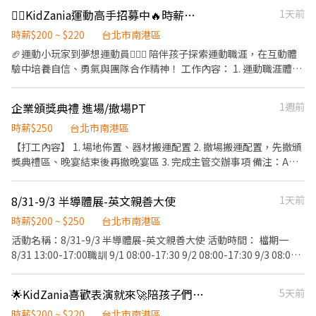
套專案任務】方可全額領取： 1. 展前完成參展單位資料之自主研讀
協助買主廠商報到，服務諮詢、門口管制、動線引導、確認買主場
⛹🏻KidZania運動高手招募中🔥時薪最高220！無經驗也歡迎🙌🏻
1天前
與預習 2. 全程參與3天展期勤務（無遲到早退欠勤） 3. 會期結束後1
次情況、登記候補，協助洽談並記錄、回收問卷、統整洽談會資
週內提交A4約1-2頁之「展覽觀察報告」（提供簡易格式） - ★【最
料、機動支援現場事務等 活動地點：南港展覽館一館(台北市南港區
時薪$200 ~ $220
台北市南港區
高總計可領：10,000 元】 - 4. 工作內容： - 展場口譯與攤位協助 (日
經貿二路1號) 活動服裝：黑色正式服裝(白色襯衫+黑褲+黑西裝外套
🏈運動小玩家到夢想運動員⛹🏻‍♂️ 陪伴孩子探索運動職涯，在互動體
文 ⇔ 中文) ・展場攤位留守、接待、諮詢、基本產品介紹 ・名片交
+黑皮鞋/黑娃娃鞋) 活動薪資：職訓196/HR；活動NT220/HR 活動
驗中培養自信、勇氣與團隊合作精神！ 工作內容： 1. 運動職涯體驗
換、發放 DM、簡單了解顧客背景與需求 ・陪同日本參展者或貴賓
人數：28人 匯款日期：活動結束隔月15號，遇例假日順延(10/15 由
帶領：帶領2-17孩子體驗籃球🏀、棒球⚾️等運動職涯，協助完成課
參觀展場並與其他參展者交流 ・協助攤位進場作業、核對物品清
凱基銀行匯款) 須具備良好英文溝通能力，檢附相關英文檢定為佳!
程與任務。 2. 活動互動：引導孩子進行敏捷訓練、折返跑、手眼協
單、物品搬運、歸位與擺設 ・活動期間庶務工作：展場簡易清潔、
企業頒獎典禮 進場/撤場PT
1週前
意者，請寄簡歷及數張照片至bfhrs5b32@gmail.com，或和 温小
調等體驗，觀察兒童參與狀況，確保活動安全順利🌟。 3. 專業運動
整理與維護 ・其他主管交辦事項 - 5. 注意事項： - ・須具備良好日
姐聯繫02-27201610 分機213
引導：以活潑有趣的方式介紹運動知識📋，培養孩子們對運動的興
時薪$250
台北市南港區
語溝通能力 (日文檢定 N1 或同等日語水準) ・須具備良好華語溝通
趣與自信😎。 4. 安全維護：檢查場館設備確保符合安全標準‼️ ⏰ 上
【打工內容】 1. 場地佈置、器材搬運配置 2. 撤場搬運配置，先撤頒
能力 (華語文能力測驗流利精通級或同等華語水準) ・須 09/02-
班時間 1. 需配合 08:30-21:30 排班。 2. 一個月至少排班 50 小時，
獎典禮區、晚宴結束後再撤晚宴區 3. 完成主管交辦事項 備注：A班
09/04 全程皆可配合者。 ・工作須長時間站立，請評估自身體力狀
一週至少排3天，一天至少 4 小時。（彈性排班！詳細時段可於面談
與E班為同一批PT，兩班都能配合者優先錄取 服裝儀容：黑衣、黑
況。 ・會英文者尤佳，歡迎於自我推薦時說明！ ・如有長髮者，煩
時討論唷！） 🔍我們在找這樣的你 ✔️歡迎體育、運動、休閒、教育
褲 工作時間 A班：9/7(一) 08:00-12:00 E班：9/8(二) 18:00-21:00
請自備髮飾綁好，以利活動進行。 - ・著裝要求 (商務休閒風 Smart
8/31-9/3 半導體展-英文親善大使
1天前
相關科系，或熱愛運動的夥伴加入！無經驗也歡迎唷！ ✔️ 喜歡小朋
Casual)： 【上半身】請穿著素雅乾淨之有領上衣 (襯衫或 Polo 衫
友，充滿活力與親和力 🤸🏻‍♂️ ✔️ 對運動有熱忱，願意學習並分享運動
時薪$200 ~ $250
台北市南港區
皆可)、罩衫或針織衫。請避免無袖、過於暴露或過於休閒的 T 恤。
知識 ✔️ 樂於團隊合作，具良好溝通能力與臨場應變能力 ✨
【下半身】請穿著休閒長褲、西裝褲或及膝裙 (考量展場活動與物品
活動名稱：8/31-9/3 半導體展-英文親善大使 活動時間： 檔期一
搬運方便，強烈建議以長褲為主)。請避免短褲、破洞牛仔褲。 【鞋
8/31 13:00-17:00職訓 9/1 08:00-17:30 9/2 08:00-17:30 9/3 08:00-
款規定】因需長時間站立與走動，請穿著舒適的包鞋或一般運動
17:30 檔期二 8/31 13:00-17:00職訓 9/2 08:00-17:30 (需全檔期配
鞋。嚴禁穿著任何露出腳趾的鞋款 (即使是具設計感的時尚涼鞋、拖
合，30分鐘不計薪，供餐，不補津貼；活動時間及崗位依照現場為
🌟KidZania喜歡表演就來🚀陪孩子們勇敢站上舞台💃 時薪220！
5天前
鞋、穆勒鞋等也一律禁止)。 - ・稅務與保險說明： 本公司依法開立
主) 工作內容：接待貴賓、舉牌引導貴賓、報到及機動事項 活動地
扣繳憑單 (若無特殊需求將不另行發放紙本，每年 5 月申報個人所得
點：南港展覽館一館(台北市南港區經貿二路1號) 活動服裝：黑色正
時薪$200 ~ $220
台北市南港區