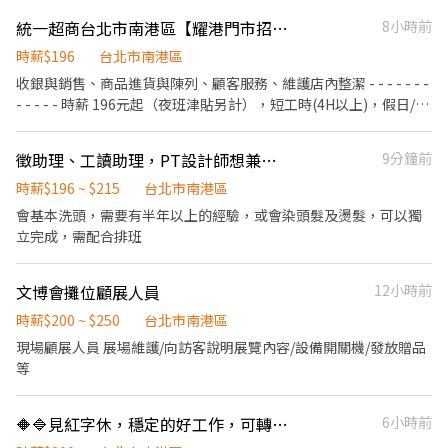
三重路19-2號4樓 ━━━ ⭐具備條件 1.基本電腦文書處理 2.可接受
統一超商台北市南港區【耀港門市招募】 離家近&彈性排班、歡迎二度就業/樂齡/兼職
8小時前
二度就業 3.高中(含)以上學歷
時薪$196
台北市南港區
收銀與銷售、商品進貨與陳列、顧客服務、維護店內整潔​ - - - - - - -
- - - - -​ 時薪 196元起（夜班津貼另計），短工時(4H以上)，假日/暑
期PT亦可​ - - - - - - - - - - - -​ 日班/夜班/大夜班/假日班；工時安排仍
按工作現場需求。​ 招募職位：兼職人員/大夜班人員(依各門市需求
徵助理、工讀助理，PT設計師想兼職也歡迎
9分鐘前
為主)​ 工作地點：依您鄰近地區媒合​ *學經歷不拘，喜歡與人互動，
時薪$196 ~ $215
台北市南港區
樂觀開朗，具有服務熱忱*​ 若對其他地區有意願也歡迎投遞！
會基本洗頭，需要有半年以上的經驗，或會染頭髮及燙髮，可以獨
立完成，需配合排班
文博會攤位顧展人員
12小時前
時薪$200 ~ $250
台北市南港區
現場顧展人員 展場維護/向訪客說明展覽內容/設備開關機/發放贈品
等
🔶🔷見紅字休，穩定的好工作，可轉正🔶🔷。銀行行政助理 (長期) B93
6小時前