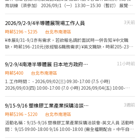
遇例假日順延(10/15由凱基銀行匯款) 須具備良好英文溝通能力，檢
台北市信義區市府路45號 台北夢廣場店📍台北市信義區松高路11號
育訓練（須參加） 2026/09/1（一）13:30－15:30（暫訂） 展覽期
附相關英文檢定為佳! 意者，請寄簡歷及數張照片至
👉文山區 台北興隆店📍台北市文山區興隆路三段54號 台北指南店
間 2026/09/02（三）09:30－17:00（含1小時休息）
bfhrs5b32@gmail.com，或和 陳小姐聯繫02-27201610 分機214
📍台北市文山區指南路二段67號 台北木新店📍台北市文山區木新路
2026/09/03（四）09:30－17:00（含1小時休息）
2026/9/2-9/4半導體展現場工作人員
3天前
0966-517-026
三段174號 台北動物園三店📍台北市文山區新光路二段30號 .˚⊹ ⁺‧
2026/09/04（五）09:30－17:00（含1小時休息） ※ 中午休息時間
【超級亮點】 ‧⁺ ⊹˚. 💼 勞保・勞退・團保 ⛽ 汽機車油資補貼 🔧 汽
將依現場主管安排，採彈性分流用餐及休息。 工作內容 展位來賓接
時薪$196 ~ $235
台北市南港區
機車修繕補貼 🤝 推薦好友獎金 $600/人 📆 國定假日上班享雙倍薪資
待與引導 茶水、咖啡服務 客戶資料蒐集與 Excel 整理 協助活動接待
¥本展8/31-9/1亦有需求，若欲報名請於面試時一併告知 ¥中文職
💥 .˚⊹ ⁺‧ 【 想聯繫我】 ‧⁺ ⊹˚. ☝️ 點選【立即應徵】我會速度回覆
及贈品發放 維持展位整潔與補充備品 完成主管交辦事項 我們希望你
缺，時薪196-210元(依經驗&職務需求) ¥英文職缺，時薪205-235
你！ ✌️ 或加入 🅻🅸🅽🅴：https://lin.ee/8rsUSDv 🤟 留言「姓名＋
具備 具親和力，喜歡與人互動 積極主動、活潑大方、責任感佳 配合
元(依英文/經驗&職務需求)；英文職缺語文要求：多益550分以上
電話＋截圖職缺」就能聯繫上～ 若想參考其他職缺，可以到我的
度高、守時、細心 英文溝通能力佳（建議多益 TOEIC 650 分以上或
(接受全民英檢/雅思/托福同等程度) 1.工作地點：南港展館一/二館
Threads，看更多更多的職缺喔♬ My Threads：tsaipei_ruby
9/2-9/4南港半導體展 日本地方政府館展場口譯 【需日文精通】
11小時前
具同等英文溝通能力） 熟悉 Excel 基本操作尤佳 有展覽、活動或服
2.工作時間：07:30-17:00(依職務崗位不同)，後續排班時告知 3.教
https://reurl.cc/7b2vad 別害羞❌別害怕❌找工作聯繫我⭕
務業經驗者加分 服裝規定(展覽期間) 白色襯衫 黑色西裝褲或黑色及
育訓練：8/30下午(約2-2.5小時/依實際時間計薪/時薪196) 4.經驗要
時薪$400
台北市南港區
膝裙 黑色包鞋或皮鞋 錄取方式 初步履歷審核後，將安排線上第二階
求：展覽活動經驗佳、接待應對態度積極 5.工作內容：換證/引導/門
1. 工作時間： - 2026/09/02(三) 09:30-17:00 (7.5 小時)
段面試。 歡迎喜歡與人互動、具服務熱忱及英文溝通能力的你加入
禁/會議/機動等 6.服儀要求：上身大會統一制服、下身全黑褲、全黑
2026/09/03(四) 10:00-17:00 (7.0 小時) 2026/09/04(五) 10:00-
我們，一起完成國際半導體展的重要接待任務！
包鞋，儀容面容整潔 7.其它說明：本展供餐、午休0.5小時不計薪、
16:00 (6.0 小時) - ※午餐時段(11:00-14:00) 採輪流休息至少 30 分
依法計加班費，2026/10/5發薪 8.保險說明：依法辦理勞保&退/二
鐘。 ※除了午餐時段之外，上午與下午各有輪流休息至少 15 分
9/15-9/16 塑橡膠工業產業採購洽談會-英文人員
3週前
代健保、勞保自付額由公司負擔 ¥統一採<視訊面談>，預約面談時
鐘。 ※公司免費供應午餐與飲料，無需自行排隊購買。 - 2. 工作地
間採<私訊約定>，請留意訊息
點： - 台灣國際半導體展 (Semicon Taiwan) 台北南港展覽館 1 館
時薪$196 ~ $220
台北市南港區
或 2 館 - 3. 報酬： - ・時薪：400 元 (休息時間亦照常計薪，3 天共
活動名稱：9/15-9/16 塑橡膠工業產業採購洽談會-英文人員 活動時
計 20.5 小時 ＝ 8,200 元) ・期滿完工獎金：1,800 元 - ※本獎金包
間： 9/15 09:00-18:00 9/16 10:00-18:00 (需全檔期配合，中午自行
含「展前自主研讀參展單位資料」之準備補貼。 ※須完成以下【全
用餐60分鐘計薪不供餐；活動時間及崗位依照現場為主) 工作內容：