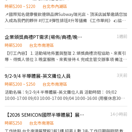
客服務 🍌 炸物製餐 🍑 廚具、環境清潔維護 🫐 主管交辦事宜 🍉 內外
領薪】，週週有錢花！ ━━━━━━━━━━━━━━━━━ 📍
場都會接觸唷 .˚⊹ ⁺‧ 【工作時間】 ‧⁺ ⊹˚. ☀️ 早班：07:00 - 14:00
時薪$200 ~ $220
台北市內湖區
【熱門開缺地點 ── 趕快卡位】
🌙 晚班：16:00 - 23:00 ⭐ 夜班：21:00 - 02:00 ⚠️每間店有缺的時段
📌國際知名健康餐飲連鎖品牌Subway瑞光店、頂溪店誠摯邀請您加
━━━━━━━━━━━━━━━━━ 台北市、新北市各行政區皆
不同，應徵時請告知我要應徵哪一區或哪間店 .˚⊹ ⁺‧ 【薪資制度】
入成為我們的夥伴 #打工#彈性排班#升等儲備 《工作單純》 🌮協助
有缺額（文山、林口、板橋、永和、中和、新店、三重、新莊、樹
‧⁺ ⊹˚. 💰 在上述時段內，時薪為 $ 225 ~ 240 🪙 若非以上時段，時
顧客點餐、做餐點 💰盤點庫存、收銀結帳 ✨備食材、維持環境整潔
林、土城、淡水、信義、大同、萬華、松山、中山、內湖...等） 點
薪為 $ 196 💰 過00:00 + $ 55 夜班津貼 .˚⊹ ⁺‧ 【 休假制度】 ‧⁺ ⊹˚.
😃公司福利 ⭕️上班四小時，提供餐點 ⭕️提供工作制服 ⭕️可轉正、
擊立即應徵，私訊告知小編你想送哪一區，馬上幫你保留就近站
企業頒獎典禮PT需求(場佈/典禮/晚宴組)
1週前
📌 採排休制（無固定休） 🗓️ 周一至週日皆需排班 🚫 周六、周日可
儲備幹部 🚙上班地點，可多方選擇 我們有不同分店可滿足你的工作
點！ ━━━━━━━━━━━━━━━━━ 📩 【火速卡位應徵流
排休不可固定休 .˚⊹ ⁺‧ 【上班地點】 ‧⁺ ⊹˚. 👉士林區 台北士林店
需求！ 🕗多種不同時段，方便安排 ☝️歡迎二度就業或兼職斜槓 趕快
時薪$200
台北市南港區
程】 ➊ 點擊填寫廠商制式履歷（1分鐘完成，快速安排送審）： 👉
📍台北市士林區中山北路五段602號 👉內湖區 台北西湖店📍台北市
與我們聯繫，期待你加入！
【打工內容】 1. 活動場地佈置與整理 2. 頒獎典禮流程協助、來賓引
https://reurl.cc/V292KN 🔒 【隱私防線】個資僅供廠商審核，敏感
內湖區內湖路一段283號 台北舊宗二店📍台北市內湖區舊宗路一段
導、得獎人領位 3. 晚宴服務、來賓接待 4. 完成主管交辦事項 備注：
欄位（身分證/詳細地址）錄取前皆可先不填！ ➋加入留言： 👉
275號 👉大安區 羅斯福店📍台北市大安區羅斯福路二段45號 台北麟
B班與C班為同一批PT（B班可視為C班行前教育訓練），兩班都能
https://lin.ee/OBnhVN5 私訊留下 ⌜姓名+電話 +應徵蝦皮外送」💥
光店📍台北市大安區和平東路三段406巷8號 台北復興二店📍台北市
配合者優先錄取；C班另需招募8名僅配合9/8當天的夥伴 服裝儀
大安區復興南路二段273號 台北光復店📍台北市大安區光復南路286
9/2-9/4 半導體展-英文攤位人員
3天前
容：黑襯衫、黑褲、黑包鞋 工作時間 B班：9/7(一) 11:00-19:00 C
號 👉中山區 台北長春店📍台北市中山區長春路172號 台北南京五店
時薪$200 ~ $250
台北市南港區
班：9/8(二) 08:00-16:00 D班：9/8(二) 15:00-21:00
📍台北市中山區南京東路三段210之1號 👉中正區 林森二店📍台北
活動名稱：9/2-9/4 半導體展-英文攤位人員 活動時間： 09/02
市中正區林森南路1號 台北濟南店📍台北市中正區濟南路二段66號
10:00-17:00 09/03 10:00-17:00 09/04 10:00-16:00 (用餐休息30分
台北館前店📍台北市中正區館前路8號 台北公園店📍台北市中正區
鐘，自行用餐不計薪補津貼；活動時間及崗位依照現場為主) 工作內
公園路30-1號 台北南昌店📍台北市中正區南昌路一段149號 👉松山
容：攤位接待及推廣，攤位清潔維護、產品搬運排列及整理、協助
區 台北民生店📍台北市松山區民生東路三段135號 台北民權店📍台
【2026 SEMICON國際半導體展】展場接待工讀生
14小時前
攤位進行、機動支援等 活動地點：南港展覽館二館(台北市南港區經
北市松山區民權東路三段128號 台北南京二店📍台北市松山區南京
貿二路2號) 活動服裝：白色素T+深色無破洞牛仔褲+運動包鞋 活動
時薪$250
台北市南港區
東路五段162號 台北南京六店📍台北市松山區南京東路四段57號 👉
薪資：NT250/HR 活動人數：1人 匯款日期：活動結束隔月15號，
信義區 忠孝四店📍台北市信義區忠孝東路五段522號 台北101店📍
工作地點 台北南港展覽館1館1樓 招募人數 3名 工作日期與時間 教