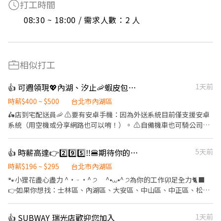
打工時間
08:30 ~ 18:00 / 需求人數：2 人
相似打工
👍 可週領現💖內湖、汐止🦐蝦皮包裏外送員/免經驗平均50～80K，公司車
1天前
時薪$400 ~ $500
台北市內湖區
🛵店到宅配送員🦐 ⚠️要有安卓手機：因為外送系統目前僅支援安卓
系統（用空機或分享網路也可以唷！）。 ⚠️自備機車也可騎公司電
動三輪車 ⚠️保障貨量，免搶單 ⚠️如自備機車需能配合裝機車貨架 ⚠️
沒經驗可👉👉👉app自動排好配送路線，不怕路不熟 ⚠️有經驗可
👍 時薪高達👉2️⃣9️⃣5️⃣‼️🍔期待你的「麥」力演出🍟餐飲服務員
5天前
👉👉👉至門市自行取貨配送，沒有傳統宅配人事問題 📌 工作內
容： ↪︎ 騎機車(自備或公司車)將包裏從門市配送至買家地點(範圍
時薪$196 ~ $295
台北市內湖區
3km內) 在我們這裡的夥伴收入大概長這樣： 🛵 隨便送送（熟悉路
🐾小狸花盡心盡力 ^• ᵕ •^ ੭ ^⦁⩊⦁^ ੭為你的工作卯足全力🐈‍⬛
線中）：$40,000 ~ $60,000 元 / 月 🛵 乖乖聽話送（穩定出勤）：
👉如果你想找：士林區、內湖區、大安區、中山區、中正區、松山
$60,000 ~ $80,000 元 / 月 🔥 拼命努力送（挑戰極限）：$80,000 ~
區、信義區、文山區的職缺請繼續看下去 👉如果你有其他地區或其
$180,000 元 + 額外加碼獎金！ ━━━━━━━━━━━━━━━━
他職缺想參考，也可以私訊我唷 .˚⊹ ⁺‧ 【工作內容】 ‧⁺ ⊹˚. 🍎 顧
👍 SUBWAY 瑞光店歡迎您加入
1天前
✅ 領薪彈性：每月15號準時發薪（可匯款/領現），亦可配合【每週