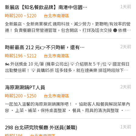
站台出餐、清潔、洗碗） 2、洗滌計時人員2名(只需要洗碗歸位+分
新展店【知名餐飲品牌】南港中信園區U-TOWN_PT夥伴
1天前
裝食材） 💰兼職時薪 起薪為$200元，符合全勤條件者時薪加$5元，
最高可以加到225元。 🙋工作說明 ★ 處理食材、以及洗切食材備料
時薪$200 ~ $220
台北市南港區
★輕食前沙拉、副餐、菜甜點出餐★清洗碗盤餐具 ★ 廚房用具與歸
全新展店、全新商業模式 運用科技、減少勞力，更聰明/有效率的營
位整理 ★ 環境清潔★協助備菜 分裝 🙋福利制度 ★ 彈性工時（最少
運！ 負責餐廳日常營運管理，包含開店、打烊及班次交接 ● 依標準
保障4小時工時/日） ★ 免費員工餐 ★ 提供員工制服 ★ 年度健檢 🚌
食譜製作三明治、沙拉及其他餐點 ● 操作 POS 系統進行點餌及收
交通非常方便（捷運南港站出來就到了） 歡迎想打工的你（妳）
銀 ● 依烘焙排程烘烤麵包及餅乾 ● 製備及包裝外送平台訂單 ● 執
時薪最高 212 元👉不只時薪，還有獎金就在達美樂 (昆陽)
2天前
～ 全日班、早班、晚班皆可，長期為佳謝謝😊
行清潔工作（用餐區、洗手間、廚房）
時薪$196 ~ $212
台北市南港區
🏍️ 外送獎金 10 元/筆 (機車公司出) 💡 介紹朋友 5 千/位 💡 國定假日
出勤雙倍薪！ 💡 員購85折 班多錢多，就在達美樂 排班時段除下列
外，依你的需求也另可彈性調整
海原涮涮鍋PT人員
2天前
時薪$200 ~ $250
台北市南港區
一起加入溫馨的海原涮涮鍋團隊吧！ • 協助客人點餐與解說菜單內
容 • 上菜、補菜，保持桌面整潔 • 餐具、用具的清洗與整理 • 協
助環境清潔維持舒適氛圍 我們給你的： • 彈性輪班，排班自由又彈
性 • 供應員工餐，工作不怕餓肚子 • 團隊氣氛和樂，相互照顧 沒
298 台北研究院餐廳 外送員(兼職)
1天前
經驗沒關係，歡迎你的第一份打工從我們開始！
時薪$196
台北市南港區