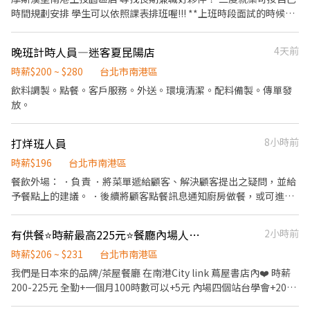
時間規劃安排 學生可以依照課表排班喔!!! **上班時段面試的時候都
可以面議** ✅上班地點：台北市南港區忠孝東路7段508之8號1F ✅
工作內容 （1）收銀：協助顧客點餐推薦餐點、製作飲品、送餐、
晚班計時人員—迷客夏昆陽店
4天前
維護客席環境 （2）內場：製作餐點、油炸點心、洗菜、維護廚房
客席環境 (3)需定期維護環境整潔 分貨補貨等 ✅時薪：196-220起 ➠
時薪$200 ~ $280
台北市南港區
定期檢核，依能力調整薪資+$5/次 ➠23:00～06:00加發早夜津貼
飲料調製。點餐。客戶服務。外送。環境清潔。配料備製。傳單發
+$45/時 ✅每月7號領薪水 （薪轉銀行為台新、中郵） ✅員工福利 🍔
放。
半價餐飲ll超划算！ 🍔在職第二個月起，每月免費漢堡2個 🍔有勞健
保ll照政府規定走，每日薪資清清楚楚！ 🍔免費制服ll衣服變小變大
打烊班人員
8小時前
變髒都可以再換新的 🍔國定假日ll薪資DOUBLE！雙倍薪水！做一
天抵兩天！ 🍔年度獎金ll把特休換成錢！做越久，領越多！ 🍔升遷
時薪$196
台北市南港區
制度ll上班表現優良可升遷為計時主管 🎈徵求時段參考(時間都可以
餐飲外場： ．負責 ．將菜單遞給顧客、解決顧客提出之疑問，並給
面議喔)
予餐點上的建議。 ．後續將顧客點餐訊息通知廚房做餐，或可進行
簡易餐飲之料理，如：烤土司或調配飲料等。 ．並負責結帳、收銀
等工作。 餐飲內場： ．擔任廚師的助手，處理烹飪前與烹飪中之準
有供餐⭐️時薪最高225元⭐️餐廳內場人員及洗滌人員
2小時前
備工作與其他餐廳相關事務。 ．負責洗、剝、削、切各種食材。 ．
負責清理工作環境、設備和餐具。 ．準備不同餐點所需要的食材。
時薪$206 ~ $231
台北市南港區
．協助測量食材的容量與重量。 外帶服務。
我們是日本來的品牌/茶屋餐廳 在南港City link 蔦屋書店內❤️ 時薪
200-225元 全勤+一個月100時數可以+5元 內場四個站台學會+20元
挑戰高薪朋朋歡迎👏 需求人員 1、餐廳內場計時人員5名（備料、各