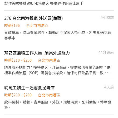
嚐美味平價壽司，致力成為頂尖品牌 ⭕基本保障 ①加班費(以5分鐘
🌙 晚班：16:00 - 23:00 ⭐ 夜班：21:00 - 02:00 ⚠️每間店有缺的時段
製作美味餐點 親切服務顧客 餐廳運作的最佳幫手
為單位計算) ②勞保、健保、意外險 ③每月提撥勞工退休新制6% ④
不同，應徵時請告知我要應徵哪一區或哪間店 .˚⊹ ⁺‧ 【薪資制度】
特休／年假按照勞基法規定 ⑤颱風天出勤津貼補助 ⑥員工店內用餐
‧⁺ ⊹˚. 💰 在上述時段內，時薪為 $ 225 ~ 240 🪙 若非以上時段，時
折扣 ⑦提供員工制服 ⑧任職一年後提供免費健檢
276 台北南港餐廳 外送員(兼職)
9小時前
薪為 $ 196 💰 過00:00 + $ 55 夜班津貼 .˚⊹ ⁺‧ 【 休假制度】 ‧⁺ ⊹˚.
📌 採排休制（無固定休） 🗓️ 周一至週日皆需排班 🚫 周六、周日可
時薪$196
台北市南港區
排休不可固定休 .˚⊹ ⁺‧ 【上班地點】 ‧⁺ ⊹˚. 👉士林區 台北士林店
喜歡騎車，協助餐廳夥伴，轉動油門探索大街小巷，將美食送到顧
📍台北市士林區中山北路五段602號 👉內湖區 台北西湖店📍台北市
客手中
內湖區內湖路一段283號 台北舊宗二店📍台北市內湖區舊宗路一段
275號 👉大安區 羅斯福店📍台北市大安區羅斯福路二段45號 台北麟
光店📍台北市大安區和平東路三段406巷8號 台北復興二店📍台北市
茶安安兼職工作人員_須具外送能力
44分鐘前
大安區復興南路二段273號 台北光復店📍台北市大安區光復南路286
時薪$210 ~ $250
台北市南港區
號 👉中山區 台北長春店📍台北市中山區長春路172號 台北南京五店
須具備外送能力 * 接待顧客、介紹商品，提供親切專業的服務 * 依
📍台北市中山區南京東路三段210之1號 👉中正區 林森二店📍台北
標準作業流程（SOP）調製各式茶飲，確保每杯飲品品質一致 * 負
市中正區林森南路1號 台北濟南店📍台北市中正區濟南路二段66號
責煮茶、備料、原物料整理及庫存管理 * 協助櫃檯點餐、收銀及外
台北館前店📍台北市中正區館前路8號 台北公園店📍台北市中正區
送訂單處理 * 維護店內環境、設備及工作區域整潔 * 與夥伴合作，
公園路30-1號 台北南昌店📍台北市中正區南昌路一段149號 👉松山
晚班工讀生—迷客夏昆陽店
4天前
共同維持門市營運順暢 我們希望你 * 喜歡與人互動，具服務熱忱。
區 台北民生店📍台北市松山區民生東路三段135號 台北民權店📍台
* 做事細心、有責任感、願意學習 * 能配合排班
時薪$200 ~ $280
台北市南港區
北市松山區民權東路三段128號 台北南京二店📍台北市松山區南京
東路五段162號 台北南京六店📍台北市松山區南京東路四段57號 👉
飲料調製。點餐。客戶服務。外送。環境清潔。配料備製。傳單發
信義區 忠孝四店📍台北市信義區忠孝東路五段522號 台北101店📍
放。
台北市信義區市府路45號 台北夢廣場店📍台北市信義區松高路11號
👉文山區 台北興隆店📍台北市文山區興隆路三段54號 台北指南店