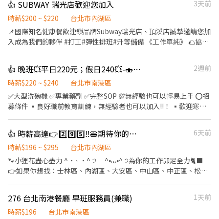
👍 SUBWAY 瑞光店歡迎您加入
3天前
時薪$200 ~ $220
台北市內湖區
📌國際知名健康餐飲連鎖品牌Subway瑞光店、頂溪店誠摯邀請您加
入成為我們的夥伴 #打工#彈性排班#升等儲備 《工作單純》 🌮協助
顧客點餐、做餐點 💰盤點庫存、收銀結帳 ✨備食材、維持環境整潔
😃公司福利 ⭕️上班四小時，提供餐點 ⭕️提供工作制服 ⭕️可轉正、
👍 晚班💥平日220元；假日240💥-🍣SUSHIRO台北永春店🍣#待遇佳
2週前
儲備幹部 🚙上班地點，可多方選擇 我們有不同分店可滿足你的工作
需求！ 🕗多種不同時段，方便安排 ☝️歡迎二度就業或兼職斜槓 趕快
時薪$220 ~ $240
台北市南港區
與我們聯繫，期待你加入！
✅️大型洗碗機 ✅️專業藥劑 ✅️完整SOP 💯無經驗也可以輕易上手 ⭕招
募條件 ▪良好職前教育訓練，無經驗者也可以加入!!！ ▪歡迎寒暑
假打工、假日兼職、二度就業、外籍學生、實習簽約。 ▪彈性排
班：11:00~23:00(請於面試時與主管確認班表) ⭕工作內容 ▪內場
👍 時薪高達👉2️⃣9️⃣5️⃣‼️🍔期待你的「麥」力演出🍟餐飲服務員
6天前
餐具清洗、餐具收納、環境整理整頓、環境清潔 ⭕獎金福利 ▪生日
禮券 ▪不定期活動競賽獎金 ▪一年4次考核及調薪！！ ▪加班費5
時薪$196 ~ $295
台北市內湖區
分鐘為單位精準計算 ⭕企業魅力 ▪「以人為本」注重團隊合作及交
🐾小狸花盡心盡力 ^• ᵕ •^ ੭ ^⦁⩊⦁^ ੭為你的工作卯足全力🐈‍⬛
流，採納同仁的意見，提升參與感 ▪除學習到日本商業禮儀、衛生
👉如果你想找：士林區、內湖區、大安區、中山區、中正區、松山
知識及專業的烹飪技巧，還可接觸店鋪的經營管理，例如：成本控
區、信義區、文山區的職缺請繼續看下去 👉如果你有其他地區或其
管及數據分析等專業知識 ▪升遷快速且制度完善，依努力及成果將
他職缺想參考，也可以私訊我唷 .˚⊹ ⁺‧ 【工作內容】 ‧⁺ ⊹˚. 🍎 顧
276 台北南港餐廳 早班服務員(兼職)
1天前
有升遷加薪的機會 ▪享有完善的福利制度，加班費為5分鐘為單位
客服務 🍌 炸物製餐 🍑 廚具、環境清潔維護 🫐 主管交辦事宜 🍉 內外
計算，重視員工的辛勤付出 ▪計畫拓展全台灣，讓更多人有機會品
場都會接觸唷 .˚⊹ ⁺‧ 【工作時間】 ‧⁺ ⊹˚. ☀️ 早班：07:00 - 14:00
時薪$196
台北市南港區