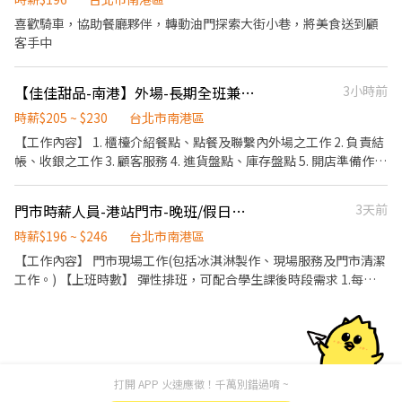
喜歡騎車，協助餐廳夥伴，轉動油門探索大街小巷，將美食送到顧
客手中
【佳佳甜品-南港】外場-長期全班兼職（205～230）
3小時前
時薪$205 ~ $230
台北市南港區
【工作內容】 1. 櫃檯介紹餐點、點餐及聯繫內外場之工作 2. 負責結
帳、收銀之工作 3. 顧客服務 4. 進貨盤點、庫存盤點 5. 開店準備作業
和關店清理作業 6. 必要時協助內場整理、清潔 7. 環境整潔維護 【工
作時間】 上班時間需配合營運需求 每週排4-5天，每天8小時 上班
門市時薪人員-港站門市-晚班/假日班(CITYLINK南港店C棟)
3天前
時間： 早班:10:30~18:30 晚班:13:00~22:00 ☆假日需能配合排班，
有任何需求皆可討論 （實際排班依店舖營運狀況，會有增減調整)
時薪$196 ~ $246
台北市南港區
☆PT時薪205起，需要達到以下規範 （時薪200+每小時5元出勤獎
【工作內容】 門市現場工作(包括冰淇淋製作、現場服務及門市清潔
勵） - 每月實際排班時數100小時以上 - 每月假日（六、日、國定假
工作。) 【上班時數】 彈性排班，可配合學生課後時段需求 1.每週
日）排班需要達到總假日天數減2天（例：10天假排8天） - 若沒有
最少配合排班20小時，依各門市營業需求進行排班工時規劃。 2.國
達到標準，則時薪200 - 培訓期間時薪196，直到可以獨立作業為止
定假日及例假日需能配合上班。 3.假日班者報到前兩個月需能配合
平日給班1-2天/周，以便安排訓練課程。 【培訓規劃】 我們透過每
個階段的學習訓練，來創造顧客無與倫比的冰淇淋體驗 1.新進學習
訓練(教室課程/實作課程訓練) 2.晉升訓練(時薪娛樂經理培訓課程)
打開 APP 火速應徵！千萬別錯過唷 ~
【福利】 我們會依公司的經營成果，規劃員工福利讓夥伴和公司一