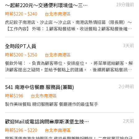
～起薪220元～交通便利環境佳～三商餐飲「虎記餃子南港店」～內外場夥伴～
19分鐘前
📍台北市文山區指南路二段67號 台北木新店📍台北市文山區木新路
三段174號 台北動物園三店📍台北市文山區新光路二段30號 .˚⊹ ⁺‧
時薪$220 ~ $240
台北市南港區
【超級亮點】 ‧⁺ ⊹˚. 💼 勞保・勞退・團保 ⛽ 汽機車油資補貼 🔧 汽
虎記餃子南港店、汐止店 ～汐止店、南港店熱情招募（限長期）～
機車修繕補貼 🤝 推薦好友獎金 $600/人 📆 國定假日上班享雙倍薪資
【工作內容】 外場： 1.顧客點餐結帳、收送餐點 2.顧客點餐後確認
💥 .˚⊹ ⁺‧ 【 想聯繫我】 ‧⁺ ⊹˚. ☝️ 點選【立即應徵】我會速度回覆
3.顧客用餐期間的各項服務 4.環境清潔 5.離峰時的清潔維護 6.收場
你！ ✌️ 或加入 🅻🅸🅽🅴：https://lin.ee/8rsUSDv 🤟 留言「姓名＋
時的清潔工作 7.開場時的準備工作 內場： 1.餐點製作 2.料理前的各
電話＋截圖職缺」就能聯繫上～ 若想參考其他職缺，可以到我的
全時段PT人員
3天前
項準備工作 3.環境清潔 4.離峰時的清潔維護 5.食材保存期限管理 6.
Threads，看更多更多的職缺喔♬ My Threads：tsaipei_ruby
開場準備工作、打烊清潔工作 【上班地點】 南港店:台北市南港區經
時薪$200 ~ $250
台北市南港區
https://reurl.cc/7b2vad 別害羞❌別害怕❌找工作聯繫我⭕
貿二路131號B1(南港Lalaport) 汐止店:新北市汐止區新台五路一段
餐飲外場： ．負責為顧客帶位、安排座位。 ．將菜單遞給顧客、解
95號B1 (iFG遠雄廣場) 【其他】 1.排班時間：9:00-22:00之間安排
決顧客提出之疑問，並給予餐點上的建議。 ．後續將顧客點餐訊息
4-8小時 2.上班時間（區段）可討論，排班彈性 3.餐飲從業人員需自
通知廚房做餐，或可進行簡易餐飲之料理。 ．於顧客用餐完畢後，
費餐飲體檢（一般+供膳） 關於虎記餃子
負責收拾碗盤與清理環境。 ．並負責結帳、收銀等工作。 餐飲內
541 南港中信餐廳 服務員(兼職)
2小時前
https://tigerdumpling.net/ ，另有其他職務職缺，歡迎詢問 【品
場： ．處理烹飪前準備工作與其他餐廳相關事務。 ．負責洗、剝、
牌網站】https://tigerdumpling.net 【優質福利】 *基本保障：勞
削、切各種食材。 ．負責清理工作環境、設備和餐具。 ．準備不同
時薪$196
台北市南港區
保、健保、勞退提撥 *獎金福利：三節禮金(禮券)、生日餐券 *好康
餐點所需要的食材。 ．協助測量食材的容量與重量。 ．負責擺盤、
製作美味餐點 親切服務顧客 餐廳運作的最佳幫手
福利：員工餐點、旅遊補助、尾牙聚餐活動 *關懷照顧：在職團體保
打包外帶服務。
險、免費年度健康檢查、團體紓壓活動、員工諮商與輔導 更多資訊
請點 https://www.mfb.com.tw/
歡迎Mail或電話詢問🍔摩斯漢堡生技園區店歡迎學生、上班族、留學生、主婦。
2天前
時薪$196 ~ $220
台北市南港區
摩斯漢堡南港生技園區店 尋找長期兼職好夥伴！ 二度就業可按自己