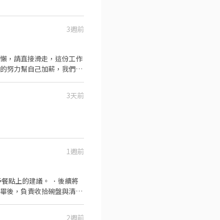
3週前
偷懶，請直接滑走，這份工作
己的努力幫自己加薪，我們找
3天前
1週前
餐點上的建議。 ．後續將
完畢後，負責收拾碗盤與清理
作與其他餐廳相關事務。 ．
 ．協助測量食材的容量與
2週前