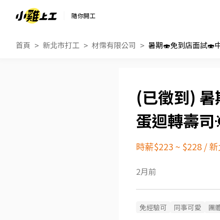
隨你開工
首頁
新北市打工
材霈有限公司
暑
蛋迴轉壽司
時薪$223 ~ $228
/
新
2月前
免經驗可
同事可愛
團