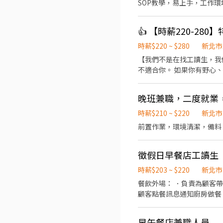
SOP教學，易上手，工作
👍 【時薪220-28
時薪$220 ~ $280
新北市
【我們不是在找工讀生，我
不適合你。 如果你有野心
的就是你！ 🔥 我們的優勢 ： ✅ 只要專注出餐： 廚房流程已經全面 SOP 化。不管烤魚還是處理龍蝦，照著我們教的「20分鐘極
速出餐」節奏做就對了。 ❌ 不用伺候客人： 全面採用 QR Code 點餐、客人吃完自助回收。你不用滿場跑端盤子！ 💰 薪資與晉升
晚班兼職，二度就業
機制（只要你敢拚，老闆絕對敢給）： 起薪 $220/hr： 報到受訓，熟悉標準 SOP。 調薪 
班、並解決客人問題等突發狀況，立刻調薪！ 指揮官 $280/hr + 每日達
時薪$210 ~ $220
新北市
你不只是員工，你是這家店的現場幹部！ 我們需要你具備的特質： 1.要絕對服從 S
前置作業，環境清潔，備料
器一樣精準執行。 2.抗壓性與節奏感： 週末尖峰時刻訂單會像雪片般飛來，你要能冷靜控場，確保烤爐產能滿載。 3.有企圖心：
願意開口招呼、引導客人注
徵假日早餐店工讀生
時薪$203 ~ $220
新北市
餐飲外場： ．負責為顧客
顧客點餐訊息通知廚房做餐
環境。 ．並負責結帳、收
負責洗、剝、削、切各種食
早午餐店兼職人員