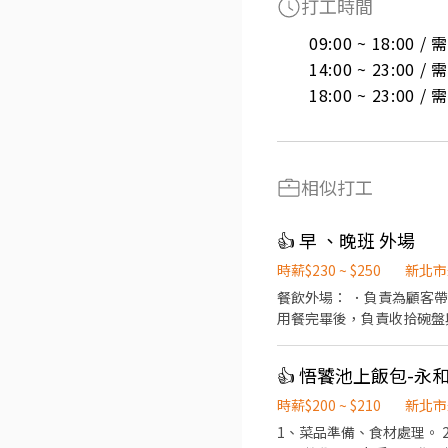
打工時間
09:00 ~ 18:00 
14:00 ~ 23:00 
18:00 ~ 23:00 
相似打工
👍 早 、晚班 外場
時薪$230 ~ $250
新北市
餐飲外場： ．負責為顧客
用餐完畢後，負責收拾碗盤與
右 可做全天PT 休假彈性
👍 悟饕池上飯包-永
時薪$200 ~ $210
新北市
1、菜品準備、食材處理。 2、