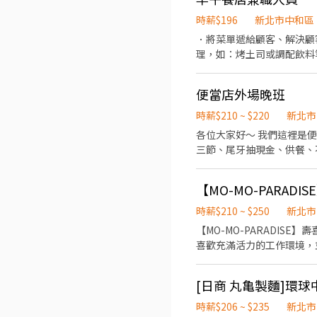
重量。 ．負責擺盤、打包
時薪$196
新北市中和區
．將菜單遞給顧客、解決顧
理，如：烤土司或調配飲料
備工作與其他餐廳相關事務
食材。 ．協助測量食材的
便當店外場晚班
時薪$210 ~ $220
新北市
各位大家好～ 我們這裡是便當店
三節、尾牙抽現金、供餐、
【MO-MO-PARAD
時薪$210 ~ $250
新北市
【MO-MO-PARADISE】壽
喜歡充滿活力的工作環境，並期望享有多種福利，可優先
點、歸位及後續處理 3. 開店前準備及閉店整
性排班可討論喔。週六與週日正常工時出勤每
每月可配合排班時數須達6
有熱忱的您，加入三澧餐飲集團。 ------
時薪$206 ~ $235
新北市