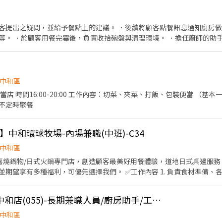
外帶服務。
客提出之疑問，並給予餐點上的建議。 ．後續將顧客點餐訊息通知廚房
等。 ．於顧客用餐完畢後，負責收拾碗盤與清理環境。 ．擔任廚師的助
。 ．負責洗、剝、削、切各種食材。 ．負責清理工作環境、設備和餐具。
容量與重量。 ．負責擺盤、打包外帶服務。
中和區
 時間16:00-20:00 工作內容：切菜、夾菜、打飯、包裝便當 （基本一個人
不定時聚餐
ISE】中和環球牧場-內場兼職(中班)-C34
中和區
喜燒鍋物/日式火鍋專門店，創造顧客最美好用餐體驗，道地日式桌邊服務。 若您有兼職打工的計
選擇我們。 ✅工作內容 1. 負責食材準備、各項餐點製作 2. 協助進貨清
理作業 4. 洗滌與環境清潔 5. 完成主管交付工作 ✅工作時段 中班：12:00~21:00 ※彈
小時再加5圓，國定假日除外。 ✅工作時段說明：依店鋪營運需求排班；兼職人員
[日商 丸亀製麵]環球中和店(055)-長期兼職人員/廚房助手/工讀生/彈性排班
0小時以上。 ✅提供免費溫馨員工餐點、交通便利通勤上班很方便。 ✅歡
---------------------------------------------------------
中和區