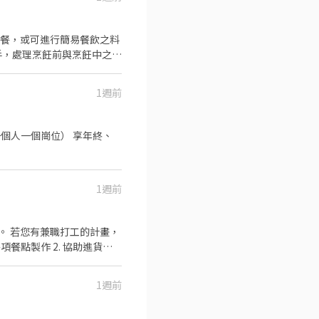
做餐，或可進行簡易餐飲之料
手，處理烹飪前與烹飪中之準
 ．準備不同餐點所需要的
1週前
一個崗位） 享年終、
1週前
畫，
1週前
迎無餐飲工作經驗、對餐飲業
----------- 『加入三澧 成為家