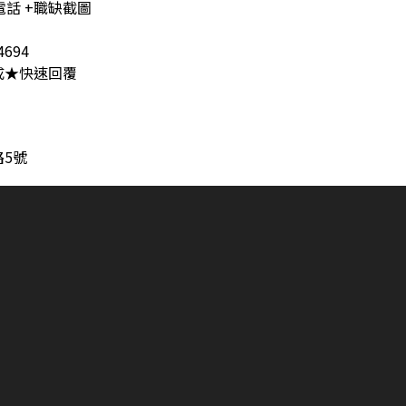
電話 +職缺截圖
694
成★快速回覆
5號