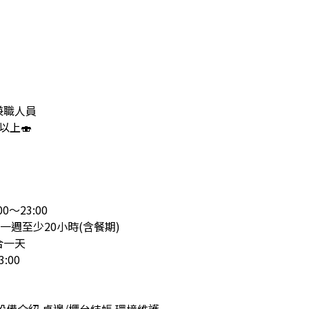
兼職人員
以上🍣
～23:00
，一週至少20小時(含餐期)
合一天
:00