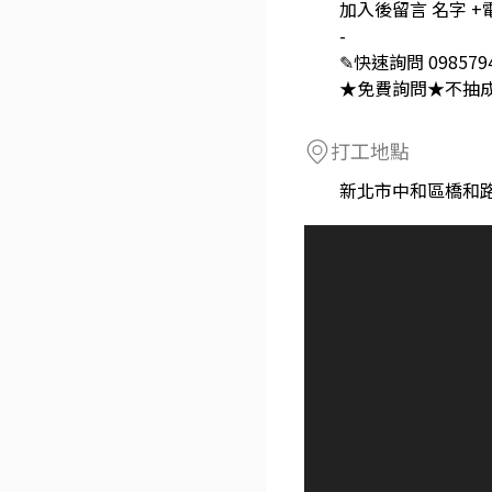
加入後留言 名字 +
-
✎快速詢問 0985794
★免費詢問★不抽
打工地點
新北市中和區橋和路