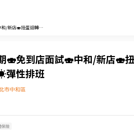
暑期🍣免到店面試🍣中和/新店🍣扭蛋迴轉壽司☀️彈性排班
期🍣免到店面試🍣中和/新店🍣
☀️彈性排班
北市中和區
體保險