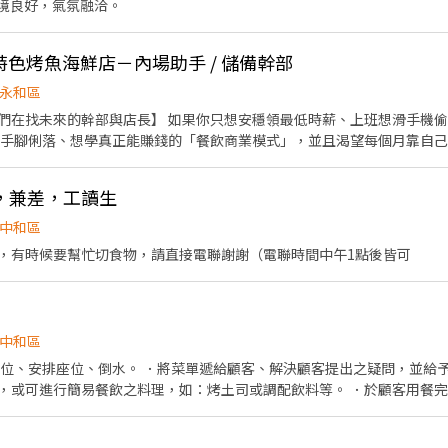
環境良好，氣氛融洽。
0】特色烤魚海鮮店－內場助手 / 儲備幹部
永和區
們在找未來的幹部與店長】 如果你只想安穩領最低時薪、上班想滑手機
、手腳俐落、想學真正能賺錢的「餐飲商業模式」，並且渴望每個月靠自
，兼差，工讀生
$250/hr： 能夠獨立作業、負責開店收
標現金抽成： 能掌握全場營運、穩定達成每日業績目標，
中和區
OP： 溫度跟時間我們都算好了，你只要像機
，有時候要幫忙切食物，請直接電聯謝謝（電聯時間中午1點後皆可
意我們的招牌海鮮。
中和區
帶位、安排座位、倒水。 ．將菜單遞給顧客、解決顧客提出之疑問，並給予
，或可進行簡易餐飲之料理，如：烤土司或調配飲料等。 ．於顧客用餐
銀等工作。 餐飲內場： ．擔任廚師的助手，處理烹飪前與烹飪中之準備工
材。 ．負責清理工作環境、設備和餐具。 ．準備不同餐點所需要的食材。