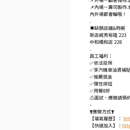
📌外場－顧客接待.
📌內場－壽司製作.
內外場都會輪哦！
.
☀️缺額店鋪&時薪
新店威秀裕隆 223
中和橋和店 228
.
員工福利：
✅依法投保
✅享汽機車油資補
✅推薦獎金
✅彈性排班
✅用餐8折
⚠️面試、應徵請預約
-
❣️應徵方式❣️
【填寫履歷】：
htt
【快速加入】：
htt