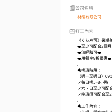
公司名稱
材霈有限公司
打工內容
《くら寿司》暑期
🍣至少可配合2個月
🍣無經驗可🍣
🍣用餐享8折優惠🍣
.
☀️排班時段：
（週一至週日）09:00
📌每日排5~8小時
📌六、日至少可配
📌晚班須可配合至23
.
☀️工作內容：