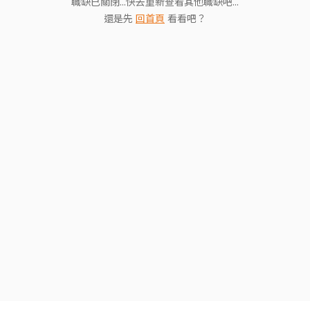
職缺已關閉...快去重新查看其他職缺吧...
還是先
回首頁
看看吧？