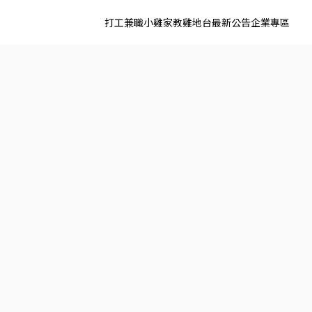
打工兼職
小雞家教
雞地台
最新公告
企業專區