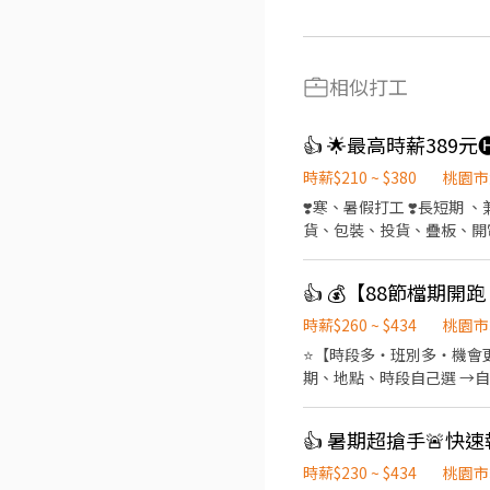
相似打工
👍 🌟最高時薪389
時薪$210 ~ $380
桃園市
❣️寒、暑假打工 ❣️長短期 、兼職 ❣️無經驗可(一開始有人教唷) ❣️臨派人員 - 僑生 ❣️外籍配偶 🌟工作內容-簡單易上手： 👉理貨、刷
貨、包裝、投貨、疊板、開電拖 👉(需配合長時間久站、久走) 
時薪💰 240-285 📍06:00-1
20:00-24:00/晚八時薪💰 215-265 💰領薪方式：日、週領&月(匯款) ✅休假方式：休六日、 休日一、排休 🫧
報名請【截圖私訊】唷~~~ 🌹官方癩
點： 📍北倉:大園區建國路
時薪$260 ~ $434
桃園市
⭐【時段多・班別多・機會更多
期、地點、時段自己選 →自
🌈友善兼職時段： 彈性工時，輕鬆
－23:00➡️ NT$230⭐睡飽好上
NT$260 📍桃園市龜山區頂湖二街66巷 ------------------------------ 🔥快來把財神接回家🔥 𝑳𝒊𝒏𝒆 𝒊𝒅📲：@174fxrus (要加@)
DAISY 電話📞：09121
時薪$230 ~ $434
桃園市