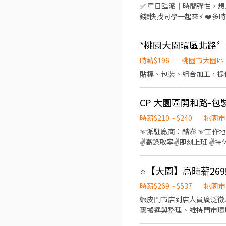
✅ 單日臨派｜時間彈性，想上就上
錢❗️快找同學一起來⚡ ❤️多時段讓你選❤️
💸專區 晚短班: 17:30－22:30
~~~~~~~~~~~~~~~~~~~~
午14班：14:00－23:00 工作內容: 簡單分貨＋包裹整理 工作地點： 📍地址: 桃園市龜山區頂湖二街
━━━━━━━━━━━━━━━
時薪$196
桃園市大園區
薪 $210 ▪ 晚班：18:00 - 03:00｜時薪 $240 地址: 桃1📍桃園市大園區建
貼標、包裝、組合加工，提
林路一段 桃5📍桃園市觀音
園市大園區開和路 ━━━━━━━━━━━━━━━━━━━━━ 
CP 大園區開和路-包
的姓
時薪$210 ~ $240
桃園市
☞派駐廠商：酷澎 ☞工作地點
✌️高錄取率✌️即刻上班 ✌️
容：整理、上架、拉貨、定位... 
每月10號 快速應徵：https:/
時薪$269 ~ $537
桃園市
蝦皮門市店到店人員廣泛徵才 🔧 工作內容 🔸 一般有人店：包裹收寄、搬運、收銀結帳、顧客服務與門市接待 🔸 智取
裹搬運與整理、維持門市環境整潔、需騎機車跑不
時間 ⭐ 一般有人店 ⭐ 📌 兼職時薪人員 早班：11:00~17:30 晚班：16:15~22:45、18:45~22:45、 ⭐ 智取無人店 ⭐ 兼職早班