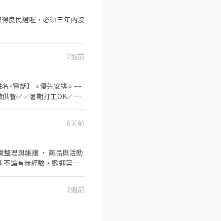
2週前
缺+姓名+電話】 ⭐優先安排⭐ ––
長派免費供餐✅ ✅暑期打工OK✅ ➡️
6天前
工業大電風扇，環境不悶熱 5.不
TAO3 & TAO6 酷澎01
O1 & TAO3 & TAO6 酷澎
導 不論有無經驗，歡迎第一
TAO1 & TAO3 & TAO6
育訓練(至少一週)，才能獨立上
：淡水-八里 TAO1 & TAO3
12車：迴龍-泰山 TAO1 &
2週前
 TAO6 酷澎16車：內壢 TAO1
3 & TAO6 酷澎19車：龍潭-楊
O5 酷澎22車：埔心-新屋 TAO4