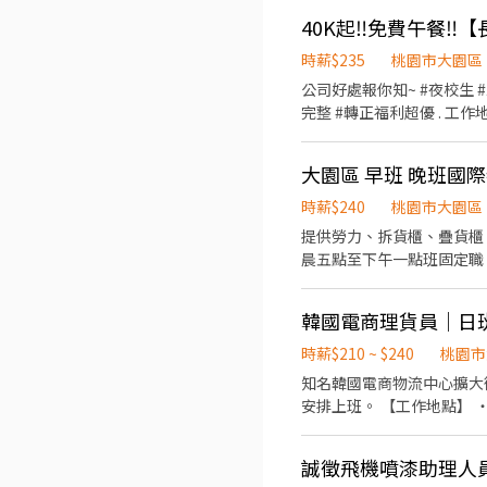
07:00~12:00、07:30~12
40K起‼️免費午餐‼
習，實習時間最晚可從19:00開始。 💰 薪資待遇 一般店：時薪241(含津貼) 智取店：時薪269(含津
薪 📅 休假制度 排班制，一週排班約2~4天(假日須可配合排班) 【 工作地點 】 以下門市都可應徵 ⭐ 一般有人店 ⭐ 大園菓林店 桃園
時薪$235
桃園市大園區
市大園區菓林路145號1樓 大園
公司好處報你知~ #夜校生 
(以下為各跑店點區域的代表門
完整 #轉正福利超優 . 
號1樓 大園三和 - 智取店 桃園市大園區菓林路8號1樓 大園崁腳 - 智取店 桃園市大園區和平西路108號1樓 📲 應徵方式 ➤ 加入官方
唷! (有接駁車資訊可提供給
ID ➜ https://reurl.cc/bVWdV3 ID：@446nvivi 📩 傳送資料：【截圖職缺＋姓名＋電話】 📞 直接聯絡：優信-艾瑞克
員休息室、空中廚房等 ➡️其
939
大園區 早班 晚班國
(7天內休2天)，也可接受兼職(公司安排月排約12~15天出
工餐廳) . 【快速預約✚找C
時薪$240
桃園市大園區
許多就業機會，若有興趣皆可
提供勞力、拆貨櫃、疊貨櫃、分貨、搬運貨物 晚班缺固定人員 時間18:30-22:30
韓國電商理貨員｜日班
時薪$210 ~ $240
桃園市
知名韓國電商物流中心擴大
安排上班。 【工作地點】 ・桃園市大園區建國路 ・桃園市觀音區寶倉街 ・桃園市大園區開和路 【工作時間】 ▶ 日班 08:00－
17:00 ▶ 晚班 18:00－03:00 【工作內容】 ・韓國電商商品進貨 ・商品上架、盤點 ・撿貨、理貨 ・依作業流程完成包裹處理 【
假制度】 ・排休 ・可依需求自由報班 【薪資待遇】 ▶ 日班：時薪210元 ▶ 晚班：時薪240
誠徵飛機噴漆助理人員
日領／周領 ・固定8小時班