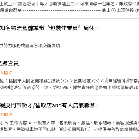
 ✅ 無經驗可｜專人協助快速上工 ✅ 可揪同學一起報名，賺錢有伴更有趣 ❗️隨便你挑❗️
 ------------------------------------------ 龜山 🕒 上班時段 (休息時
 夜班: 00:00－08:00 夜11班:23:00－08:00 晚9班：21:00－06:00
~~~~~~~~~~ 💸時薪230💸專區 早9班：09:00 － 18:00 早8班：08:00 －17
*桃園大園環區北路〞知名物流倉儲誠徵〝包裝作業員〞周休二日、見紅休
━━━━━━ ⚡酷財神系列⚡單日津貼加碼250~600💸 🕒 上班時段 ▪ 早班
國路 桃3📍桃園市大園區中山南路 桃4📍桃園市觀音區玉
供勞力服務或處理各項交辦事項
區寶倉街 桃6📍桃園市大園區航翔路 RC8📍桃園市楊梅區環東路 桃9📍桃
❤️𝑳𝒊𝒏𝒆 𝑰𝑫：【@317tpzqd】明熙-Blue專員 加入後請留下您
裝揀貨員
名+電話+職缺截圖 以便專員快速替你登記報班🙏 1對1專人為您服務😁 真心不騙 ⭕️免費諮詢
大園區
：桃園市大園區開和路128號 ＞＞＞長期穩定＜＜＜ ✌️無經驗可✌️等當兵
特休假別✌️法定假別 ✌️勞、健，勞退6%，僱主責任險 ✌️急需用錢週領最高70
⭐️排休（月休8~9天） 日班：08:00-17:00 時薪 210元 晚班：18:00-03
/lin.ee/AeE2u7i（截圖職缺詢問） ☝-----台灣沃克人力-----☝
⭐【大園】高時薪269蝦皮門市徵才/智取店and有人店兼職首選/穩定排班-蝦MH
大園區
無人店：包
同店點（約3~5間智取店） ✅提供完善教育訓練與店面實習(皆有支薪) 🕐 工作