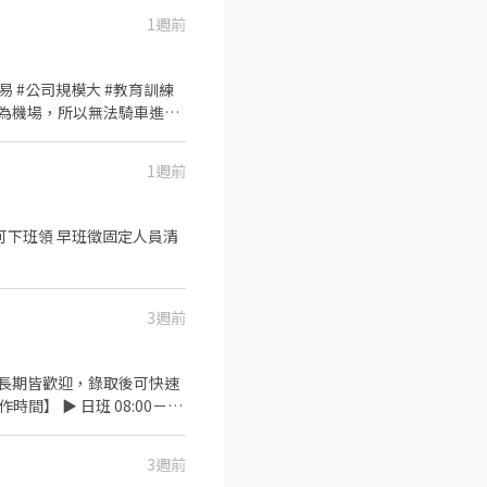
:30–03:30，需先在早班或晚班實
1週前
智取無人店 ⭐
易 #公司規模大 #教育訓練
店 桃園市大園區大觀路598
範圍為機場，所以無法騎車進去
廚房、地板等 ➡️行李櫃、組
15分鐘) 休假方式：彈性排休
1週前
話✚職缺名稱✚履歷】 ★康彼斯有
3週前
長期皆歡迎，錄取後可快速
3週前
・不強制加班 ・錄取後可立