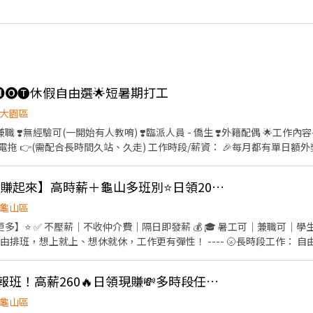
元🅗🅞🅣休假自由選🌟短暑期打工
大園區
工作時段/薪資： 🎉每月都有單日額外獎金🎉 📍00:00-09:00/大夜
5:00/早六時薪💰 215 📍09:00-18:00/早班時薪💰 205-245 📍15:00-24:00
🫧🫧🫧🫧🫧🫧 +癩
👍 💰【88節檔期開跑 賺起來】高時薪＋龜山多班別⭐日領2000~3000 隔日匯款
：@982jlqom 🌹電話：0987607757 🌹聯絡人：林專員-Evan 🫧🫧🫧🫧
 📍國際倉:大園區國際路一段 📍水源倉:大園區水源路(臨派大夜早晚班)
龜山區
】⭐ ✅ 不壓薪｜不收仲介費｜隔日即發薪 💰 🎓 暑工可｜兼職可｜學生
由排班，想上就上、想休就休，工作更有彈性！ ---- 🌝長時段工作： 自
安排生活與工作~ 早班｜08:00-17:00、09:00－18:00➡️ NT$230 午班
工⭐ 晚班｜17:30－22:30➡️ NT$260 夜班｜21:00－06:00、23:00－08:0
👍 暑期超搶手🚨快速報班！高薪260🔥日領現賺💸多時段任選！
26817 張小姐 加入後請截圖職缺文➡️私訊留下 ⌜姓名✚電話⌟ 謝謝❤️ #搞笑
龜山區