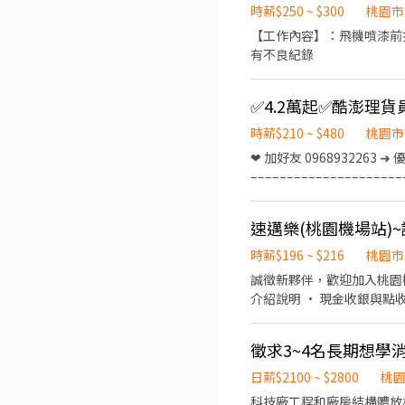
即上班 【員工福利】 ・免費交通車 ・員工餐廳 ・三節獎金 ・不定期推出單日津貼 ・介紹獎金 ・勞工保險、健康保險 ・勞工退
時薪$250 ~ $300
桃園市
休金6％提撥 ・團體保險 ・假日（含國定假日）薪資
【工作內容】：飛機噴漆前打磨漆面，噴漆
即投遞履歷，安排書審！
有不良紀錄
✅4.2萬起✅酷澎理貨
時薪$210 ~ $480
桃園市
❤ 加好友 0968932263 ➜
–––––––––––––––––––
可上平日班➡️ ➡️可上假日班➡️ ⭐優信獨家
裝、出貨、加工、上架、退貨人員 2.依主管指示 【工作時間】 ⭐日班：08:00~1
時薪：210 (36960起)，加班另計 ➡️晚班時薪
利】 1.⭐優信獨家⭐提供日領
時薪$196 ~ $216
桃園市
定期伙食津貼 6.超過20條路線的交
誠徵新夥伴，歡迎加入桃園機場站 (上班時段都可以再行討論) • 協助加油與基本洗車服務 • 現場環境
車：桃園後站 TAO1 & TAO3
介紹說明 • 現金收銀與點
04車：萬能-內壢 TAO1 & TA
次嘗試打工的你一起加入~ 中班
酷澎07車：大溪-平鎮 TAO1 &
大夜班，需可配合 時段班：09
& TAO6 酷澎10車：清大-湖口
徵求3~4名長期想學
TAO3 & TAO6 酷澎14車：
日薪$2100 ~ $2800
桃
& TAO3 & TAO6 酷澎17
科技廠工程和廠房結構體放
梅 TAO1 & TAO3 & TA