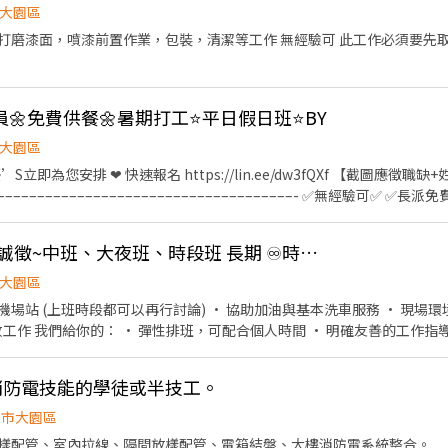
大園區
皆正常匯款 歡迎想兼職、轉職、短期打工或尋找穩定工作的求職者加入，立
前置作業，包裝，清潔等工作 無經驗可 此工作必須要先取得良民證喔，必須三年內沒
員🌼免費供餐🌼暑期打工⭐平日假日班⭐BY
大園區
 優’S立即為您安排 ❤ 快速報名 https://lin.ee/dw3fQXf 【截圖應徵職
–––––––––––––––––––––––––––––––––––––––- ✅無經驗可✅ ✅
⭐ 提供日領1500 【應徵職缺】 理貨人員 【工作內容】 ➡️理貨人員 1.檢貨、理貨、包
7:00 ⭐晚班：17:00~02:00 【薪資待遇】 ➡️日班
速邁樂(桃園機場站)~誠徵~中班、大夜班、時段班 長期 ♾️時薪制服務員
：240 (42240起)，加班另計 【休假制度】 排休8天 周休二日(不定期開缺) 【工作福
1500 2.不定時工作津貼 3.廠區機車停車免費，汽車2000/月 4.廠區有
大園區
通車，上班距離不是問題 查詢網址➡️https://ppt.cc/fydYkx TAO1 & 
整理與維護 • 商品與活動
 & TAO6 酷澎02車：桃園-敏盛 TAO1 & TAO3 & TAO6 酷澎03車：八德 TA
收工作 我們給你的： • 彈性排班，可配合個人時間 • 明確友善的工作指
O3 & TAO6 酷澎05車：內壢 TAO1 & TAO3 & TAO6 酷澎06車：中壢-青埔 
：1500-2300 大夜班：2300-0700 **大夜班需先安排白天排班教
 TAO3 & TAO6 酷澎08車：楊梅-埔心 TAO1 & TAO3 & TAO6 酷澎09車
00-1700
 TAO1 & TAO3 & TAO6 酷澎11車：龍潭 TAO1 & TAO3 & TAO6 酷澎
消防電技能的學徒或半技工。
桃園後站 TAO1 & TAO3 & TAO6 酷澎15車：八德-敏盛 TAO1 & TAO3 &
園市大園區
車：中壢-青埔 TAO1 & TAO3 & TAO6 酷澎18車：大溪-平鎮 TAO1 & TAO
樣配管、室內拉線、隔間放樣配管、電箱結盤、大樓消防電系統整合。
O6 酷澎20車：迴龍-泰山 TAO4 & TAO5 酷澎21車：大溪-新屋 TAO4 & TA