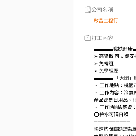
公司名稱
啟昌工程行
打工內容
▬▬▬▬職缺好康
➢ 高錄取 可立即
➢ 免輪班
➢ 免學經歷
▬▬▬▬ 「大園」
• 工作地點：桃園
• 工作內容：冷
產品都是日用品、
• 工作時間&薪資：
⭕️薪水可隔日領
➖➖➖➖➖➖➖➖➖➖
快速詢問職缺請截