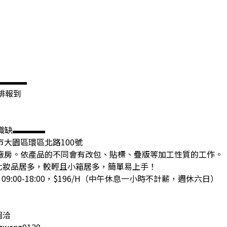
▬▬▬▬
安排報到
職缺▬▬▬▬
市大園區環區北路100號
氣廠房。依產品的不同會有改包、貼標、疊版等加工性質的工作。
化妝品居多，較輕且小箱居多，簡單易上手！
09:00-18:00，$196/H（中午休息一小時不計薪，週休六日）
圖洽