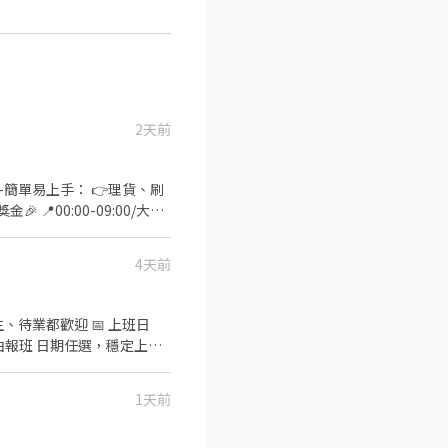
2天前
/晚班時薪💰 225-275 📍
4天前
🫧🫧🫧🫧 上班地
、待業都歡迎 📅 上班日
由報班 日期任選，穩定上班~
｜13:00－20:00、14:00
0、00:00－08:00➡️
1天前
專員陪你抬槓 #免諮詢費