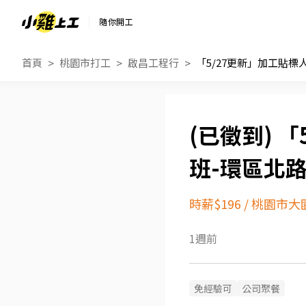
隨你開工
首頁
桃園市打工
啟昌工程行
「
班-環區北
時薪$196
/
桃園市大
1週前
免經驗可
公司聚餐