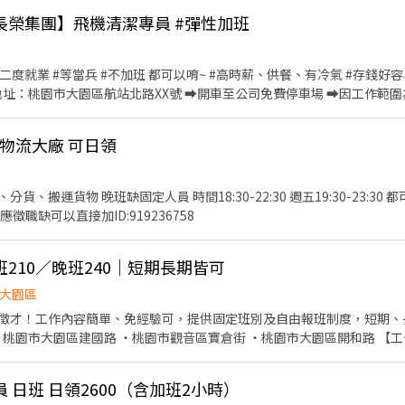
:30、08:00~13:00、08:30~13:30 兼職晚班 17:30~22:30 夜班時段 23
️【長榮集團】飛機清潔專員 #彈性加班
貼) ✅ 國定假日排班享有雙倍時
大豐店 桃園市大園區大豐二街70號1樓 大園新興店 桃園市大園區新興路139號1樓 ⭐ 
#二度就業 #等當兵 #不加班 都可以唷~ #高時薪、供餐、有冷氣 #存錢好容
市) 大園致遠 - 智取店 桃園市大園區致遠一路30號1樓 大園大觀 - 智取
工作地址：桃園市大園區航站北路XX號 ➡️開車至公司免費停車場 ➡️因工作
你) 工作內容： ➡️飛機內外部清潔 ➡️機艙清潔、置換椅套、椅枕、廁所、
 0968-932-
他主管交辦事項 上班時間：06:00~15:00(中午休息一小時,每兩小時休息
際物流大廠 可日領
勤) 薪 資：時薪$235/H，每月績效獎金$3000元， 午 餐：免費供餐(員
onbiz Kevin 林先生】 ★加L應徵：@153bsiuz【請留下 姓名✚電
與我聯繫唷 !
 週五19:30-23:30 都可下班領 早班徵固定人員清
晨五點至下午一點班固定職 應徵職缺可以直接加ID:919236758
210／晚班240｜短期長期皆可
大園區
徵才！工作內容簡單、免經驗可，提供固定班別及自由報班制度，短期、
休
元 【工作特色】 ・可自由報班 ・可
 日班 日領2600（含加班2小時）
別 ・免經驗可，完整教育訓練 ・短期、長期皆可 ・工作簡單，容易上手 