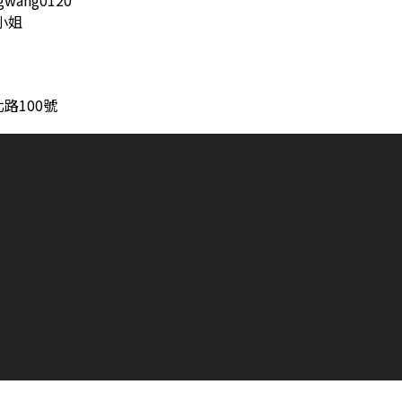
wang0120
王小姐
路100號