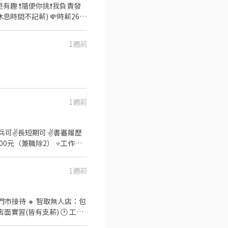
我負責發
間不記薪) 💸時薪260
:00 午13班：13:00－20:00
1週前
：08:00 - 17:00｜時
園市大園區建國路 桃17📍桃
 ❌無收取仲介費
1週前
可✌️長短期可 ✌️書審履歷
00元（兼職除2） ⭐️工作內
:00 時薪 240元 ⭐️發薪日：
1週前