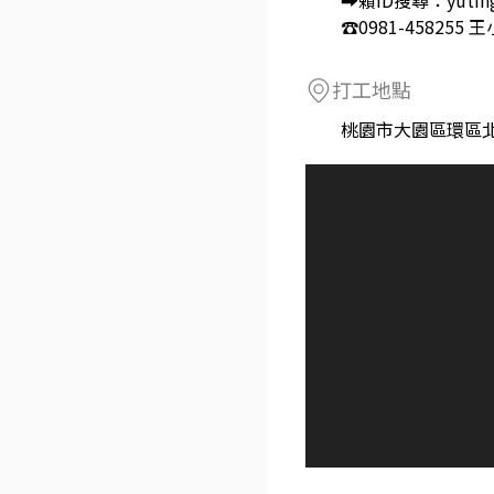
➡賴ID搜尋：yuting
☎️0981-458255 
打工地點
桃園市大園區環區北